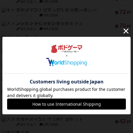
紹介文あり
1件の投稿
キャプテン・フリップ：イスラ・ボンバ
72
PT
紹介文なし
2件の投稿
メメントオンラインタクティクス
70
PT
紹介文あり
4件の投稿
パーミッド
68
PT
紹介文なし
1件の投稿
クリーグ
57
PT
紹介文あり
1件の投稿
セミファイナル ～お前はまだ生きている～
53
PT
紹介文あり
1件の投稿
ふたつの街の物語
52
PT
紹介文あり
18件の投稿
クランク! ：冒険者たち（拡張）
50
PT
紹介文あり
4件の投稿
とうほうの！
42
PT
紹介文なし
1件の投稿
スターマイン・ラミー ポケット
42
PT
紹介文あり
2件の投稿