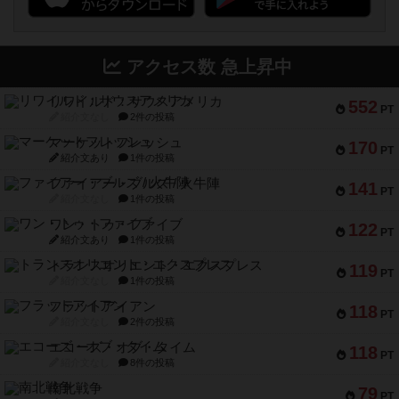
アクセス数 急上昇中
リワイルド：サウスアメリカ
552
PT
紹介文なし
2件の投稿
マーケットフレッシュ
170
PT
紹介文あり
1件の投稿
ファイアー・ブルズ / 火牛陣
141
PT
紹介文なし
1件の投稿
ワン・トゥ・ファイブ
122
PT
紹介文あり
1件の投稿
トランスオリエント・エクスプレス
119
PT
紹介文なし
1件の投稿
フラットアイアン
118
PT
紹介文なし
2件の投稿
エコーズ・オブ・タイム
118
PT
紹介文なし
8件の投稿
南北戦争
79
PT