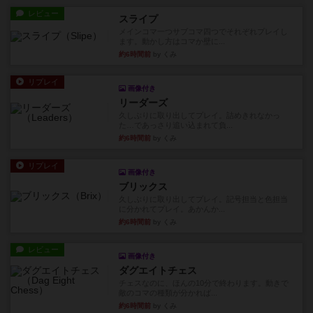
レビュー
スライプ
メインコマ一つサブコマ四つでそれぞれプレイし
ます。動かし方はコマか壁に...
約6時間前
by くみ
リプレイ
画像付き
リーダーズ
久しぶりに取り出してプレイ。詰めきれなかっ
た…であっさり追い込まれて負...
約6時間前
by くみ
リプレイ
画像付き
ブリックス
久しぶりに取り出してプレイ。記号担当と色担当
に分かれてプレイ。あかんか...
約6時間前
by くみ
レビュー
画像付き
ダグエイトチェス
チェスなのに、ほんの10分で終わります。動きで
敵のコマの種類が分かれば...
約6時間前
by くみ