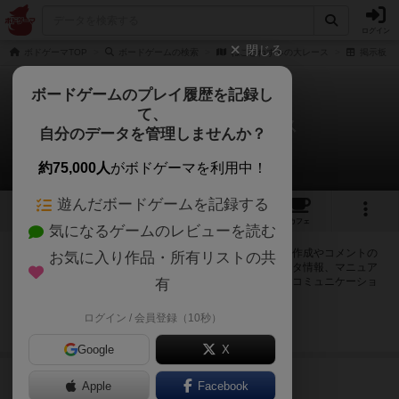
ログイン
閉じる
ボドゲーマTOP
ボードゲームの検索
ねことねずみの大レース
掲示板
ボードゲームのプレイ履歴を記録し
て、
ねことねずみの大レース
自分のデータを管理しませんか？
1件の掲示板
約75,000人
がボドゲーマを利用中！
遊んだボードゲームを記録する
8
1
39
160
トップ
画像
動画
レビュー
カフェ
気になるゲームのレビューを読む
ログインするとねことねずみの大レースに関する掲示板の作成やコメントの
お気に入り作品・所有リストの共
書き込みが出来るようになります。ルールの疑問やエラッタ情報、マニュア
ルでは判断し辛い曖昧な表記等について会員同士で自由にコミュニケーショ
有
ンをとることが出来ます。
ログイン / 会員登録（10秒）
ログイン/無料会員登録
Google
X
3111名
が閲覧
約9年前
Apple
Facebook