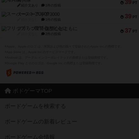
海兵隊
39
PT
紹介文あり
1件の投稿
スーパーストア3000
39
PT
紹介文なし
1件の投稿
フリップ７：復讐心とともに
37
PT
紹介文なし
2件の投稿
※Apple、Apple のロゴ は、米国および他の国々で登録されたApple Inc.の商標です。
※App Store は、Apple Inc.のサービスマークです。
※Android は、グーグル インコーポレイテッドの商標または登録商標です。
※Google Play とそのロゴは、Google Inc.の商標または登録商標です。
ボドゲーマTOP
ボードゲームを検索する
ボードゲームの新着レビュー
ボードゲーム会情報