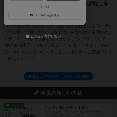
ねことねずみの大レースで、ねずみがねこを
または
追い抜かしてしまった場合について
メールで会員登録
（
5）
ネットでルールを探していても、ねずみがねこを追い抜か
してしまった場合のルールが見つからないので質問なので
しばらく表示しない
すが、１，そもそも猫を追い抜かすことはOKなのか２，
OKである場合、猫を追い抜かしてしまったネズミが猫に
追い抜かれたら食べられることになるのかをご存知でした
ら教えていただ...
ねことねずみの大レースのトップに戻る
会員の新しい投稿
レビュー
ナンジャモンジャ・ミドリ
私は吃音を持っているのですが、友達と集まって
このゲームをした際、3ゲー...