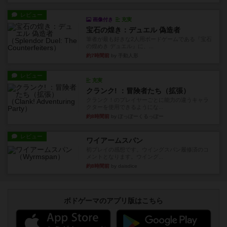
レビュー
画像付き
充実
宝石の煌き：デュエル 偽造者
筆者が最も好きな2人用ボードゲームである『宝石
の煌めき デュエル』に、...
約7時間前
by 手動人形
レビュー
充実
クランク! ：冒険者たち（拡張）
クランク！のプレイヤーごとに能力の違うキャラ
クターを使用できるようにな...
約8時間前
by ぽっぽーくるっぽー
レビュー
ワイアームスパン
初プレイの感想です。ウイングスパン履修済のコ
メントとなります。ウイング...
約8時間前
by daisdice
ボドゲーマのアプリ版はこちら