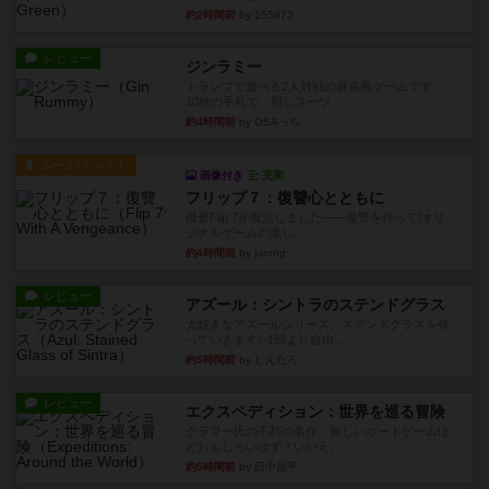
約2時間前
by 155973
レビュー
ジンラミー
トランプで遊べる2人対戦の麻雀風ゲームです。
10枚の手札で、同じスーツ...
約4時間前
by OSAっち
ルール/インスト
画像付き
充実
フリップ７：復讐心とともに
概要Flip 7が復活しました――復讐を伴って!オリ
ジナルゲームの楽し...
約4時間前
by jurong
レビュー
アズール：シントラのステンドグラス
大好きなアズールシリーズ。ステンドグラスを作
っていきます✨1部より自由...
約5時間前
by しんたろ
レビュー
エクスペディション：世界を巡る冒険
クラマー氏の不朽の名作。新しいボードゲームほ
どおもしろいはず？いいえ。...
約5時間前
by 田中昌平