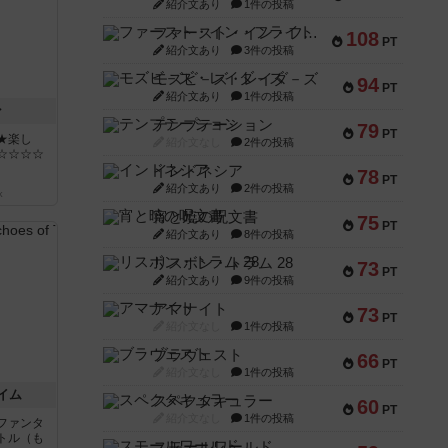
紹介文あり
1件の投稿
ファースト・イン・フライト
108
PT
紹介文あり
3件の投稿
モズビ－ズ・レイダ－ズ
94
PT
紹介文あり
1件の投稿
ン
テンプテーション
79
PT
★楽し
紹介文なし
2件の投稿
☆☆☆☆
インドネシア
78
PT
紹介文あり
2件の投稿
k
宵と暁の呪文書
75
PT
紹介文あり
8件の投稿
リスボン・トラム 28
73
PT
紹介文あり
9件の投稿
アマナイト
73
PT
紹介文なし
1件の投稿
ブラヴェスト
66
PT
紹介文なし
1件の投稿
イム
スペクタキュラー
60
PT
紹介文なし
1件の投稿
ファンタ
トル（も
スモールワールド