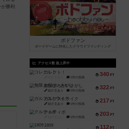
ーが勝利
ボドファン
ボードゲームに特化したクラウドファンディング
アクセス数 急上昇中
コレクト！
340
PT
紹介文なし
1件の投稿
無限まちがいさがし
322
PT
紹介文あり
2件の投稿
ガルフストライク
217
PT
紹介文あり
1件の投稿
クルティボ
203
PT
紹介文なし
1件の投稿
1809
112
PT