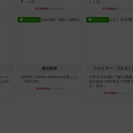
す。いわ...
しくは...
約10時間前
by nabekoh
約14時間前
by ジェイと
レビュー
レビュー
南北戦争
ファイアー・ブルズ /
ルール
1983年にVictory Gamesが出版した
火牛を引き連れて敵を殲滅
んなの
『The Civil ...
縦か斜めで前2列まで攻撃
が、自分...
約19時間前
by Chaco
約21時間前
by うらまこ