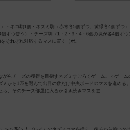
）・ネコ駒1個・ネズミ駒（赤青各5個ずつ、黄緑各4個ずつ）
4個ずつ使う）・チーズ駒（1・2・3・4・6個の塊が各4個ずつ
をそれぞれ対応するマスに置く（ボ...
ながらチーズの獲得を目指すネズミすごろくゲーム。＜ゲーム
ズミから1匹を選んで出目の数だけ中央ボードのマスを進める
ら、そのチーズ部屋に入るか引き続きマスを進...
上）〜５匹(２人プレイ）のネズミコマを操り、後ろから追いか