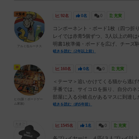
大賢者
92名
0名
0
充実
コンポーネント・ボード1枚（四つ折り
レイでは赤青5個ずつ、3人以上の時は
明書1枚準備・ボードを広げ、チーズ駒
アルミ缶ルーチス
続きを読む（2年以上前）
神
160名
0名
0
充実
＜テーマ＞追いかけてくる猫から逃げ
手番では、サイコロを振り、自分のネ
部屋に入る分岐点があるマスに到達した
ヒロ(新！ボードゲー
ム家族)
続きを読む（約5年前）
たまご
1545名
1名
0
充実
各プレイヤーは、４匹(３人プレイ以