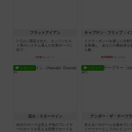
フラットアイアン
1~2人に限定された、エンジンビル
イスラ・ボンバを探しに出航!
ド系のシステム選んだ企業ボードに
を装備し、あなたの乗組員を
街で...
ら解...
2分前
by あくり
約3時間前
by jurong
レビュー
レビュー
花火：スターマイン
アンダー・ザ・テーブ
自分のカードは見えず他のプレイヤ
笑えるバカゲームを集めてい
ーのカードが見える状態でカードを
トゲーマーとしてのレビュー