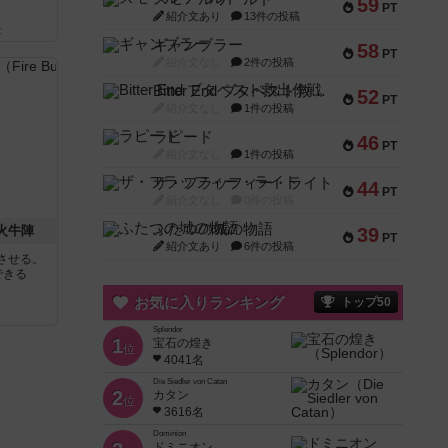
59
PT
紹介文あり
13件の投稿
と
ギャンブラー
58
PT
紹介文なし
2件の投稿
Bitter End ブタペスト救出作戦
52
PT
紹介文なし
1件の投稿
ラピード
46
PT
紹介文なし
1件の投稿
ザ・フラッフィー・ライト
44
PT
紹介文なし
0件の投稿
ふたつの城の物語
 火牛陣
39
PT
紹介文あり
6件の投稿
させる。
できる
お気に入りランキング
トップ50
Splendor
1
宝石の煌き
位
4041名
Die Siedler von Catan
2
カタン
位
3616名
Dominion
ドミニオン