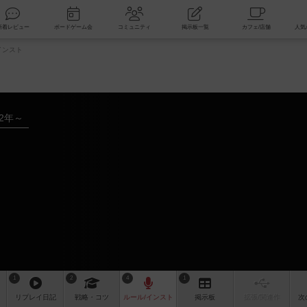
索
新着レビュー
ボードゲーム会
コミュニティ
掲示板一覧
インスト
02年～
1
2
4
1
リプレイ
日記
戦略
・コツ
ルール
/インスト
掲示板
拡張/関連
作
次