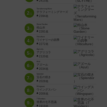
2415名
Terraforming Mars
2
テラフォーミングマーズ
位
2394名
Stone Garden
3
枯山水
位
2281名
Viticulture
4
ワイナリーの四季
位
2272名
Agricola
5
アグリコラ
位
2120名
Azul
6
アズール
位
2034名
Splendor
7
宝石の煌き
位
2028名
Wingspan
8
ウイングスパン
位
2006名
7 Wonders
9
世界の七不思議
位
1919名