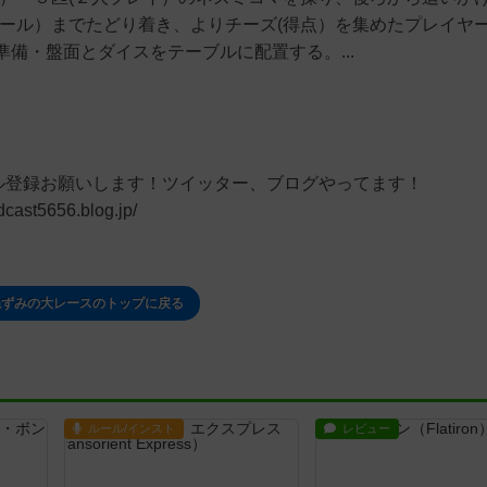
ゴール）までたどり着き、よりチーズ(得点）を集めたプレイヤ
備・盤面とダイスをテーブルに配置する。...
Neitkチャンネル登録お願いします！ツイッター、ブログやってます！
rdcast5656.blog.jp/
ねずみの大レースのトップに戻る
ルール/インスト
レビュー