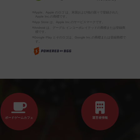
※Apple、Apple のロゴ は、米国および他の国々で登録された
Apple Inc.の商標です。
※App Store は、Apple Inc.のサービスマークです。
※Android は、グーグル インコーポレイテッドの商標または登録商
標です。
※Google Play とそのロゴは、Google Inc.の商標または登録商標で
す。
ボードゲームカフェ
運営者情報