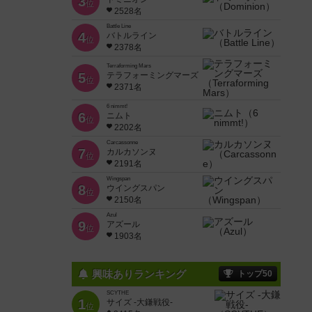
3
位
2528名
Battle Line
4
バトルライン
位
2378名
Terraforming Mars
5
テラフォーミングマーズ
位
2371名
6 nimmt!
6
ニムト
位
2202名
Carcassonne
7
カルカソンヌ
位
2191名
Wingspan
8
ウイングスパン
位
2150名
Azul
9
アズール
位
1903名
興味ありランキング
トップ50
SCYTHE
1
サイズ -大鎌戦役-
位