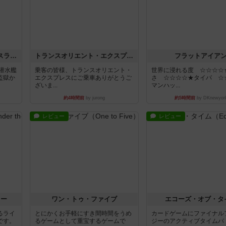
キャプテン・フリップ：イスラ・ボンバ
トランスオリエント・エクスプレス
フラットアイア
潜水艦
乗客の皆様、トランスオリエント・
世界に浸れる度 ☆☆☆☆
監獄か
エクスプレスにご乗車ありがとうご
さ ☆☆☆☆★タイパ ☆
ざいま...
マンハッ...
約4時間前
by jurong
約5時間前
by DKnewyor
レビュー
レビュー
ラー
ワン・トゥ・ファイブ
エコーズ・オブ・タ
るライ
とにかくお手軽にすき間時間をうめ
カードゲームにファイナル
です。
るゲームとして重宝するゲームで
ジーのアクティブタイムバ