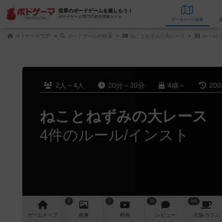
世界のボードゲームを楽しもう！
ボードゲーム専門の総合情報サイト
データベース
検
ボドゲーマTOP
ボードゲームの検索
ねことねずみの大レース
ルール/
2人～4人
20分～30分
4歳～
20
ねことねずみの大レース
4件のルール/インスト
8
1
39
160
ゲーム
トップ
画像
動画
レビュー
店舗/
カフェ