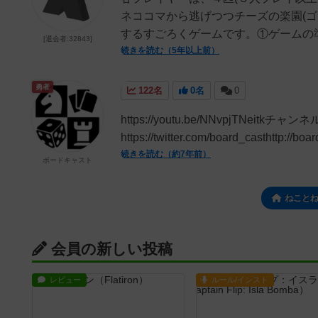
ネココマから逃げつつチーズの楽園(
するすごろくゲームです。①ゲームの準
[退会者:32843]
続きを読む（5年以上前）
勇者
122名
0名
0
https://youtu.be/NNvpjT
https://twitter.com/board_casthttp://boa
続きを読む（約7年前）
ボードキャスト
ねこと
会員の新しい投稿
レビュー
ルール/インスト