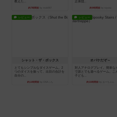
教えた...
正体隠...
約7時間前
by mob567
約9時間前
by toyota
レビュー
レビュー
シャット・ザ・ボックス
オバケだぞ～
とてもシンプルなダイスゲーム。2
対人アナログプレイ。簡単な
つのダイスを振って、出目の合計を
で誰とでも遊べるゲーム。こ
自分の...
子ども...
約14時間前
by OSAっち
約16時間前
by おーちゃん