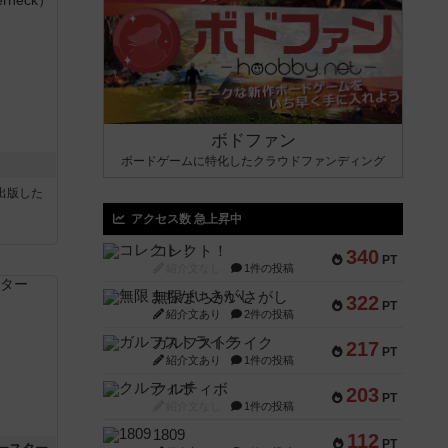
ボドファン
ボードゲームに特化したクラウドファンディング
sが出版した
アクセス数 急上昇中
コレクト！
340
PT
紹介文なし
1件の投稿
無限まちがいさがし
322
PT
紹介文あり
2件の投稿
ガルフストライク
217
PT
紹介文あり
1件の投稿
クルティボ
203
PT
紹介文なし
1件の投稿
1809
112
PT