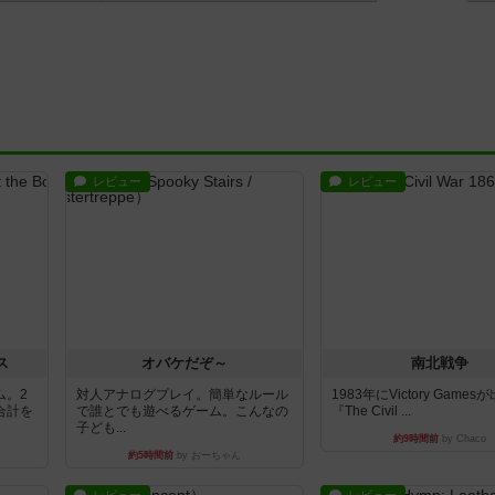
レビュー
レビュー
ス
オバケだぞ～
南北戦争
ム。2
対人アナログプレイ。簡単なルール
1983年にVictory Game
合計を
で誰とでも遊べるゲーム。こんなの
『The Civil ...
子ども...
約9時間前
by Chaco
約5時間前
by おーちゃん