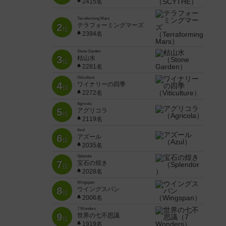
2415名
Terraforming Mars
2
テラフォーミングマーズ
位
2394名
Stone Garden
3
枯山水
位
2281名
Viticulture
4
ワイナリーの四季
位
2272名
Agricola
5
アグリコラ
位
2119名
Azul
6
アズール
位
2035名
Splendor
7
宝石の煌き
位
2028名
Wingspan
8
ウイングスパン
位
2006名
7 Wonders
9
世界の七不思議
位
1919名