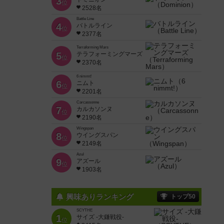
3
位
2528名
Battle Line
4
バトルライン
位
2377名
Terraforming Mars
5
テラフォーミングマーズ
位
2370名
6 nimmt!
6
ニムト
位
2201名
Carcassonne
7
カルカソンヌ
位
2190名
Wingspan
8
ウイングスパン
位
2149名
Azul
9
アズール
位
1903名
興味ありランキング
トップ50
SCYTHE
1
サイズ -大鎌戦役-
位