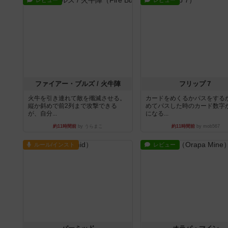
レビュー
レビュー
ファイアー・ブルズ / 火牛陣
フリップ７
火牛を引き連れて敵を殲滅させる。
カードをめくるかパスをする
縦か斜めで前2列まで攻撃できる
めてパスした時のカード数字
が、自分...
になる...
約11時間前
by うらまこ
約11時間前
by mob567
ルール/インスト
レビュー