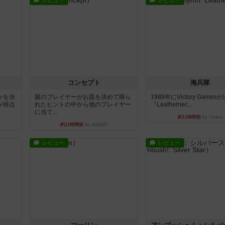
レビュー
レビュー
コンセプト
海兵隊
かを決
親のプレイヤーがお題を決めて限ら
1988年にVictory Game
が得点
れたヒントの中から他のプレイヤー
『Leathernec...
に当て...
約11時間前
by Chaco
約11時間前
by mob567
レビュー
レビュー