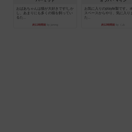
パーミッド
オラパ・マイン
おばあちゃんは猫が大好きです!しか
お気に入りのplayte製です。
し、あまりにも多くの猫を飼ってい
スペースからやり、気に入り
るた...
た...
約11時間前
by jurong
約12時間前
by くみ