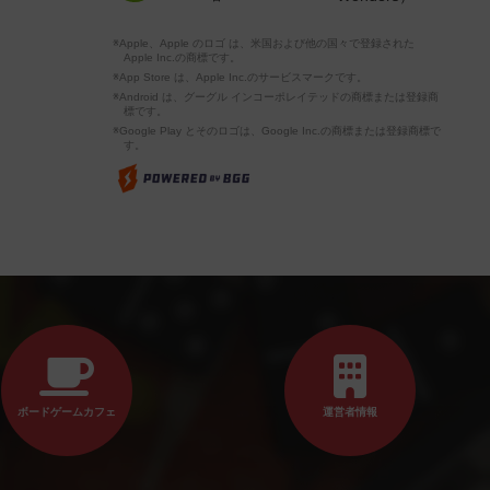
※Apple、Apple のロゴ は、米国および他の国々で登録された
Apple Inc.の商標です。
※App Store は、Apple Inc.のサービスマークです。
※Android は、グーグル インコーポレイテッドの商標または登録商
標です。
※Google Play とそのロゴは、Google Inc.の商標または登録商標で
す。
ボードゲームカフェ
運営者情報