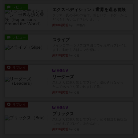
レビュー
エクスペディション：世界を巡る冒険
クラマー氏の不朽の名作。新しいボードゲームほ
どおもしろいはず？いいえ。...
約10時間前
by 田中昌平
レビュー
スライプ
メインコマ一つサブコマ四つでそれぞれプレイし
ます。動かし方はコマか壁に...
約11時間前
by くみ
リプレイ
画像付き
リーダーズ
久しぶりに取り出してプレイ。詰めきれなかっ
た…であっさり追い込まれて負...
約11時間前
by くみ
リプレイ
画像付き
ブリックス
久しぶりに取り出してプレイ。記号担当と色担当
に分かれてプレイ。あかんか...
約11時間前
by くみ