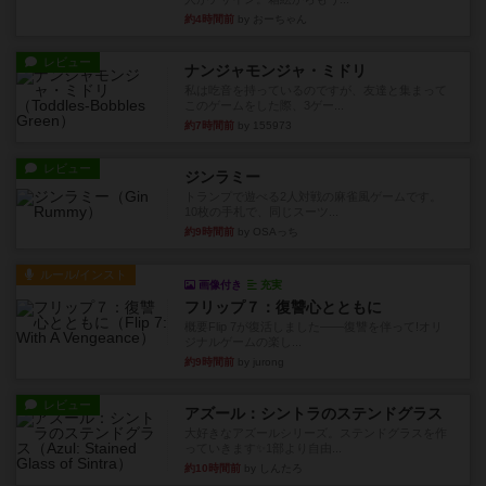
約4時間前
by おーちゃん
レビュー
ナンジャモンジャ・ミドリ
私は吃音を持っているのですが、友達と集まって
このゲームをした際、3ゲー...
約7時間前
by 155973
レビュー
ジンラミー
トランプで遊べる2人対戦の麻雀風ゲームです。
10枚の手札で、同じスーツ...
約9時間前
by OSAっち
ルール/インスト
画像付き
充実
フリップ７：復讐心とともに
概要Flip 7が復活しました――復讐を伴って!オリ
ジナルゲームの楽し...
約9時間前
by jurong
レビュー
アズール：シントラのステンドグラス
大好きなアズールシリーズ。ステンドグラスを作
っていきます✨1部より自由...
約10時間前
by しんたろ