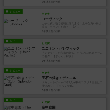
3年以上前
の投稿
レビュー
充実
ヨーヴィック
上手な買い物で侵略に備えよう！上手な買い物は
氏族（クラン）を救う！【ざ...
3年以上前
の投稿
レビュー
充実
ユニオン・パシフィック
『チケライ』の作者の贈る、もう1つの鉄道ゲーム
の名作！【ざっくり解説】...
3年以上前
の投稿
レビュー
充実
宝石の煌き：デュエル
メガヒットゲーム作者2人が夢のコラボ！宝石は二
度煌めく！ 【ざっくり解...
3年以上前
の投稿
レビュー
充実
空中庭園