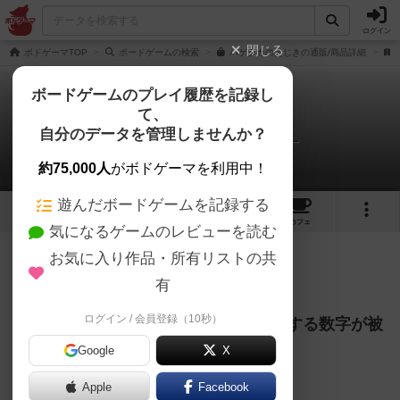
ログイン
閉じる
ボドゲーマTOP
ボードゲームの検索
ハゲタカのえじきの通販/商品詳細
ボードゲームのプレイ履歴を記録し
て、
ハゲタカのえじき
自分のデータを管理しませんか？
マクベス大佐＠Digブログさんのレビュー
約75,000人
がボドゲーマを利用中！
遊んだボードゲームを記録する
14
9
88
425
トップ
画像
動画
レビュー
カフェ
気になるゲームのレビューを読む
お気に入り作品・所有リストの共
172名
2名
0
5年弱前
有
ログイン / 会員登録（10秒）
競りみたいなゲームなんだけど、入札する数字が被
ったらダメな不思議なゲーム！
Google
X
Apple
Facebook