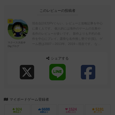
このレビューの投稿者
神
現在合計8万PVぐらい、レビューと攻略記事を中心
に書く人です。 個人的には海外のゲームの古典や
名作のレビューが多いです。 新作よりも不朽の名
作を中心にプレイ。露骨な名作推し勢です(笑)。 ゲ
マクベス大佐＠
ーム歴は2007～2013年、2019～現在です。 なの
Digブログ
で00年～10年...
シェアする
マイボードゲーム登録者
924
6688
1524
5191
興味あり
経験あり
お気に入り
持ってる