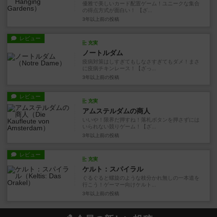
優雅で美しいカード配置ゲーム！ユニークな集合
の得点方式が面白い！ 【ざ...
3年以上前
の投稿
レビュー
充実
ノートルダム
疫病対策はしすぎてもしなさすぎてもダメ！まさ
に疫病チキンレース！【ざっ...
3年以上前
の投稿
レビュー
充実
アムステルダムの商人
いいや！限界だ押すね！落札ボタンを押さずには
いられない競りゲーム！【ざ...
3年以上前
の投稿
レビュー
充実
ケルト：スパイラル
ぐるぐると螺旋のような枝分かれ無しの一本道を
行こう！ゲーマー向けケルト...
3年以上前
の投稿