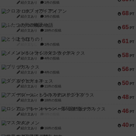
紹介文あり
1件の投稿
クロス・オブ・アイアン
68
PT
紹介文あり
3件の投稿
ふたつの街の物語
65
PT
紹介文あり
18件の投稿
とうほうの！
61
PT
紹介文なし
1件の投稿
メメントオンラインタクティクス
58
PT
紹介文あり
4件の投稿
ブリックス
56
PT
紹介文あり
4件の投稿
ダグエイトチェス
50
PT
紹介文あり
11件の投稿
アズール：シントラのステンドグラス
48
PT
紹介文あり
18件の投稿
ロシアン・キャンペーン：第5版デラックス
46
PT
紹介文あり
0件の投稿
マスクメン
40
PT
紹介文あり
16件の投稿