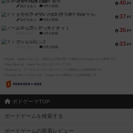
世界の七不思議：都市
40
PT
紹介文あり
3件の投稿
トリックギア - ペルソナ5 ザ・ロイヤル-
37
PT
紹介文あり
6件の投稿
ノームズ・アット・ナイト
35
PT
紹介文なし
1件の投稿
フィッシェン2
33
PT
紹介文なし
1件の投稿
※Apple、Apple のロゴ は、米国および他の国々で登録されたApple Inc.の商標です。
※App Store は、Apple Inc.のサービスマークです。
※Android は、グーグル インコーポレイテッドの商標または登録商標です。
※Google Play とそのロゴは、Google Inc.の商標または登録商標です。
ボドゲーマTOP
ボードゲームを検索する
ボードゲームの新着レビュー