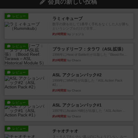
会員の新しい投稿
レビュー
ラミィキューブ
数字の牌を出して1番早く手札をなくした人が勝ち
というシンプルだけど非常...
約2時間前
by ジョジョ
レビュー
ブラッドリーフ：タラワ（ASL拡張）
1996年にHeat of Battle社が出版した『Blood Re...
約3時間前
by Chaco
レビュー
ASL アクションパック#2
1999年にMMP社が出版した『ASL Action Pack
#2』...
約3時間前
by Chaco
レビュー
ASL アクションパック#1
1997年にAvalon Hill社が出版した『ASL Action ...
約4時間前
by Chaco
レビュー
チャオチャオ
３～４人でわいわい遊ぶのにちょうどいい。ルー