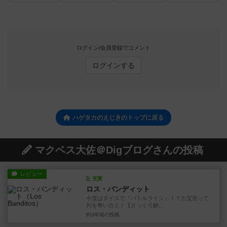
ログイン/会員登録でコメント
ログインする
ハゲタカのえじきのトップに戻る
マクベス大佐＠Digブログさんの投稿
レビュー
充実
ロス・バンディット
今度はダイスで『バトルライン』！？お宝巡って
列を奪い合え！【ざっくり解...
約3年前
の投稿