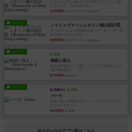
どうにも上手くあれもこれも満たせるようには置
けないので、入口の除去と入...
約6時間前
by オグランド（Oguland）
レビュー
ノイシュヴァンシュタイン城の設計図
ボードゲームを1,000個以上持っているユーザー視
点で良かった点と悪か...
約6時間前
by オグランド（Oguland）
レビュー
充実
海賊と商人
舞台は17世紀カリブ海！ プレイヤーは船長として
1隻の船を駆り・・17...
約7時間前
by yuishi
レビュー
画像付き
充実
パーラ
率直に遊んだ感想を言う！トリックテイキング(ﾄﾘ
ﾃ)のカードゲーム。 ...
約9時間前
by 鳴屋
ボドゲーマのアプリ版はこちら