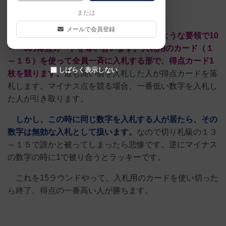
【ざっくり解説】
または
メールで会員登録
アレックス・ランドルフの作品で
競りのような要領で10
～－5の得点カードを奪い合います。入札用のカード（１
～１５）を使って全員一斉に入札する形で、得点カード1
しばらく表示しない
枚を競ります。
最も高い値を入札した人が得点カードを落
札します。マイナス点を競る場合、一番低い数字を入札し
た人が引き取ります。
しかし、この時に同じ数字を入札する人が居たら、その
数字は無効な入札として扱います。
なので切り札級の１３
～１５で誰かと被ってしまったら悲惨です。逆にマイナス
の数字の時に1で被り合うとラッキーです。
これを15ラウンドやって、入札用のカードを使い切った
ら終了。得点の一番高い人が勝ちます。