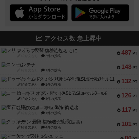
アクセス数 急上昇中
フリップ７：復讐心とともに
487
PT
紹介文なし
2件の投稿
コンテナ
148
PT
紹介文なし
1件の投稿
ドゥームド・バタリオンズ：ASLモジュール11
132
PT
紹介文あり
1件の投稿
コード・オブ・ブシドー：ASLモジュール8
126
PT
紹介文あり
1件の投稿
宝石の煌き：デュエル 偽造者
117
PT
紹介文なし
1件の投稿
クランク! ：冒険者たち（拡張）
101
PT
紹介文あり
4件の投稿
マーケットフレッシュ
80
PT