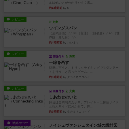
ルは他の方が分かりやすく書...
約4時間前
by S
レビュー
充実
ウイングスパン
（全体評価）☆10/6（普通）（難易度）☆4/5（世
界観・見た目）☆5...
約4時間前
by ハシオキ
レビュー
画像付き
充実
一線を画す
簡単に言うと、トリックテイキングでモダンアー
トを行う、と言ったゲーム。...
約5時間前
by タカミネコウヘイ
レビュー
画像付き
充実
しあわせのいと
舞台は全寮制の女子高。プレイヤーは探偵サイド
と犯人サイドに分かれて、探...
約5時間前
by タカミネコウヘイ
戦略やコツ
ノイシュヴァンシュタイン城の設計図