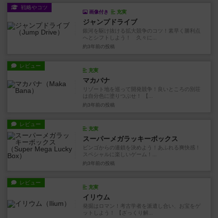
戦略やコツ
画像付き
充実
ジャンプドライブ
銀河を駆け抜ける拡大競争のコツ！素早く勝利点
へとシフトしよう！ 久々に...
約3年前
の投稿
レビュー
充実
マカバナ
リゾート地を巡って開発競争！良いところの別荘
は自分色に塗りつぶせ！ 【...
約3年前
の投稿
レビュー
充実
スーパーメガラッキーボックス
ビンゴからの連鎖を決めよう！あふれる爽快感！
スペシャルに楽しいゲーム！...
約3年前
の投稿
レビュー
充実
イリウム
発掘はロマン！考古学者を派遣し合い、お宝をゲ
ットしよう！ 【ざっくり解...