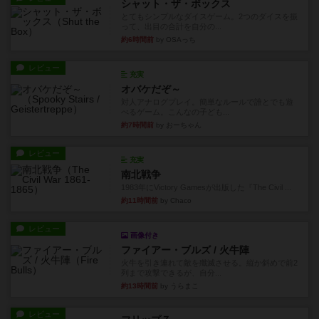
シャット・ザ・ボックス
とてもシンプルなダイスゲーム。2つのダイスを振
って、出目の合計を自分の...
約6時間前
by OSAっち
レビュー
充実
オバケだぞ～
対人アナログプレイ。簡単なルールで誰とでも遊
べるゲーム。こんなの子ども...
約7時間前
by おーちゃん
レビュー
充実
南北戦争
1983年にVictory Gamesが出版した『The Civil ...
約11時間前
by Chaco
レビュー
画像付き
ファイアー・ブルズ / 火牛陣
火牛を引き連れて敵を殲滅させる。縦か斜めで前2
列まで攻撃できるが、自分...
約13時間前
by うらまこ
レビュー