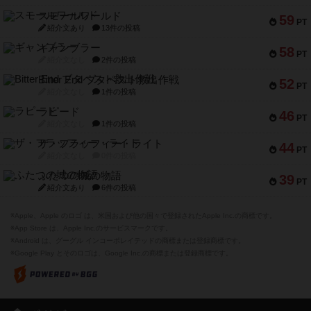
スモールワールド
59
PT
紹介文あり
13件の投稿
ギャンブラー
58
PT
紹介文なし
2件の投稿
Bitter End ブタペスト救出作戦
52
PT
紹介文なし
1件の投稿
ラピード
46
PT
紹介文なし
1件の投稿
ザ・フラッフィー・ライト
44
PT
紹介文なし
0件の投稿
ふたつの城の物語
39
PT
紹介文あり
6件の投稿
※Apple、Apple のロゴ は、米国および他の国々で登録されたApple Inc.の商標です。
※App Store は、Apple Inc.のサービスマークです。
※Android は、グーグル インコーポレイテッドの商標または登録商標です。
※Google Play とそのロゴは、Google Inc.の商標または登録商標です。