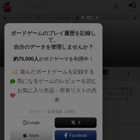
ログイン
閉じる
ボドゲーマTOP
ボードゲームの検索
ハゲタカのえじきの通販/商品詳細
ボードゲームのプレイ履歴を記録し
て、
ハゲタカのえじき
自分のデータを管理しませんか？
3件の掲示板
約75,000人
がボドゲーマを利用中！
遊んだボードゲームを記録する
14
9
87
425
トップ
画像
動画
レビュー
カフェ
気になるゲームのレビューを読む
ログインするとハゲタカのえじきに関する掲示板の作成やコメントの書き込
お気に入り作品・所有リストの共
みが出来るようになります。ルールの疑問やエラッタ情報、マニュアルでは
判断し辛い曖昧な表記等について会員同士で自由にコミュニケーションをと
有
ることが出来ます。
ログイン / 会員登録（10秒）
ログイン/無料会員登録
Google
X
441名
が閲覧
9年以上前
Apple
Facebook