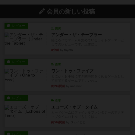
会員の新しい投稿
レビュー
充実
アンダー・ザ・テーブラー
笑えるバカゲームを集めているライトゲーマーと
してのレビューです。正体隠...
8分前
by toyota
レビュー
充実
ワン・トゥ・ファイブ
とにかくお手軽にすき間時間をうめるゲームとし
て重宝するゲームです。いわ...
約2時間前
by nabekoh
レビュー
充実
エコーズ・オブ・タイム
カードゲームにファイナルファンタジーのアクテ
ィブタイムバトル（もしくは...
約5時間前
by ジェイとと
レビュー