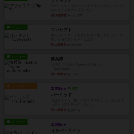
フリップ７
カードをめくるかパスをするかを決めてパスした
時のカード数字が得点になる...
約13時間前
by mob567
レビュー
コンセプト
親のプレイヤーがお題を決めて限られたヒントの
中から他のプレイヤーに当て...
約13時間前
by mob567
レビュー
海兵隊
1988年にVictory Gamesが出版した
『Leathernec...
約13時間前
by Chaco
ルール/インスト
画像付き
充実
パーミッド
おばあちゃんは猫が大好きです!しかし、あまりに
も多くの猫を飼っているた...
約13時間前
by jurong
レビュー
画像付き
オラパ・マイン