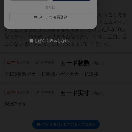
こんなプレイをしてみたいな…
（
1）
または
旧版は５人、新版は６人までプレイできるということでそ
メールで会員登録
れぞれの手札を使って11人プレイなんてしたらなんかすご
いことになりそうな気がするのです。1を出した人が10点
取ったり、15を出した人が-5点取ったり。いや、面白い面
しばらく表示しない
白くないは完全に抜きにしてのネタプレイですが。
カード枚数
295名
が閲覧
約10年前
（
1）
全105枚数字カード90枚ハゲタカカード15枚
カード実寸
254名
が閲覧
約10年前
（
2）
56x87mm
ハゲタカのえじきのトップに戻る