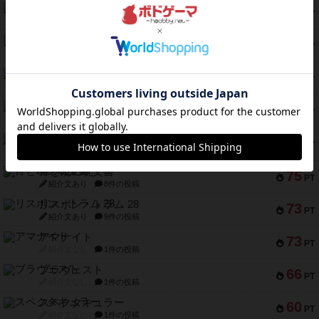
1809
112
PT
紹介文あり
1件の投稿
ファースト・イン・フライト
108
PT
紹介文あり
3件の投稿
モズビ－ズ・レイダ－ズ
94
PT
紹介文あり
1件の投稿
テンプテーション
79
PT
紹介文なし
2件の投稿
インドネシア
78
PT
紹介文あり
2件の投稿
宵と暁の呪文書
75
PT
紹介文あり
8件の投稿
リスボン・トラム 28
73
PT
紹介文あり
9件の投稿
アマナイト
73
PT
紹介文なし
1件の投稿
ブラヴェスト
66
PT
紹介文なし
1件の投稿
スペクタキュラー
60
PT
紹介文なし
1件の投稿