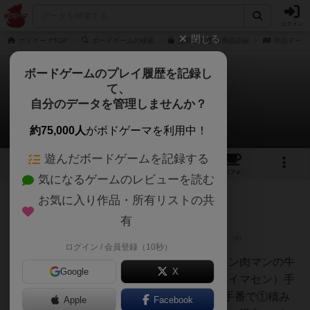
ログイン
閉じる
ボドゲーマTOP
ボードゲームの検索
交易王の通販/商品詳細
作品データ
ボードゲームのプレイ履歴を記録し
て、
交易王
自分のデータを管理しませんか？
35件のレビュー
約75,000人
がボドゲーマを利用中！
遊んだボードゲームを記録する
12
3
35
190
トップ
画像
動画
レビュー
カフェ
気になるゲームのレビューを読む
お気に入り作品・所有リストの共
大賢者
217名
0名
0
充実
有
ログイン / 会員登録（10秒）
ジェイとと
やすい、はやい、おもしろい！キン肉マンの牛
Google
X
丼の歌のようなゲーム（古くてスイマセン）手
持ち2隻の船からスタートして、手番で①積み
Apple
Facebook