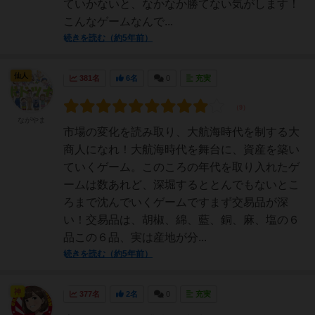
ていかないと、なかなか勝てない気がします！
こんなゲームなんで...
続きを読む（約5年前）
仙人
381名
6名
0
充実
ながやま
市場の変化を読み取り、大航海時代を制する大
商人になれ！大航海時代を舞台に、資産を築い
ていくゲーム。このころの年代を取り入れたゲ
ームは数あれど、深堀するととんでもないとこ
ろまで沈んでいくゲームですまず交易品が深
い！交易品は、胡椒、綿、藍、銅、麻、塩の６
品この６品、実は産地が分...
続きを読む（約5年前）
神
377名
2名
0
充実