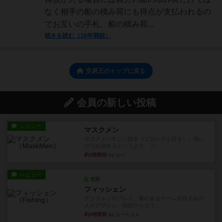
なく相手の船の積み荷にも得点が支払われるの
でお互いの手札、船の積み荷...
続きを読む（10年弱前）
交易王のトップに戻る
会員の新しい投稿
レビュー
マスクメン
マスクメンすごい好き（プロレスも好き）。強い
やつを決めるというより、ジ...
約3時間前
by わー
レビュー
充実
フィッシェン
デジタルソロプレイ。毒のあるゲームを作るあの
人がデザイン。箱絵からもう...
約5時間前
by おーちゃん