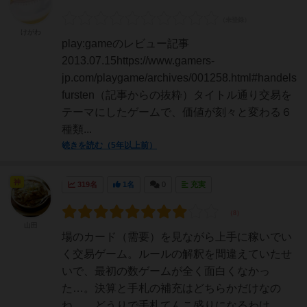
けがわ
play:gameのレビュー記事
2013.07.15https://www.gamers-
jp.com/playgame/archives/001258.html#handels
fursten（記事からの抜粋）タイトル通り交易を
テーマにしたゲームで、価値が刻々と変わる６
種類...
続きを読む（5年以上前）
神
319名
1名
0
充実
山田
場のカード（需要）を見ながら上手に稼いでい
く交易ゲーム。ルールの解釈を間違えていたせ
いで、最初の数ゲームが全く面白くなかっ
た…。決算と手札の補充はどちらかだけなの
ね…。どうりで手札てんこ盛りになるわけ