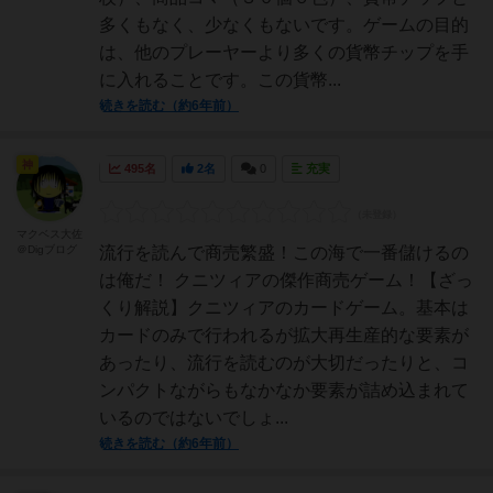
多くもなく、少なくもないです。ゲームの目的
は、他のプレーヤーより多くの貨幣チップを手
に入れることです。この貨幣...
続きを読む（約6年前）
神
495名
2名
0
充実
マクベス大佐
＠Digブログ
流行を読んで商売繁盛！この海で一番儲けるの
は俺だ！ クニツィアの傑作商売ゲーム！【ざっ
くり解説】クニツィアのカードゲーム。基本は
カードのみで行われるが拡大再生産的な要素が
あったり、流行を読むのが大切だったりと、コ
ンパクトながらもなかなか要素が詰め込まれて
いるのではないでしょ...
続きを読む（約6年前）