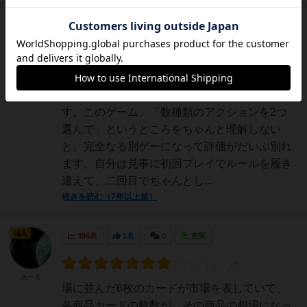
大賢者
374名
1名
0
Yu
数種類のアクションを2つ選んで、相場読み、
施設を強化して利益を拡大していくゲームで
す。このゲーム、「数種類のアクションを2つ
選んで」というところをちゃんと理解しない
と、完全なる別ゲーになって評価がだいぶ別れ
ます。自分は見事に初回プレイでルールを履き
違えて、二回目でちゃんとし...
続きを読む（7年以上前）
仙人
396名
1名
0
充実
あーる
場に並んだ6枚のカードが市場を表していて、
各商品カードの枚数が、その商品の相場になっ