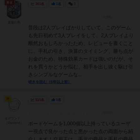
勇者
361名
1名
0
塞翁の馬
普段は2人プレイばかりしていて、このゲーム
も先日初めて3人プレイをして、2人プレイより
断然おもしろかったため、レビューを書くこと
に。手札の引き、決算のタイミング、勝ち点が
お金のため、特殊効果カードは強いのだが、そ
れを買うかどうか悩む、相手を出し抜く駆け引
きシンプルなゲームな...
続きを読む（6年以上前）
神
515名
0名
オグランド
（Oguland）
ボードゲームを1,000個以上持っているユーザ
ー視点で良かった点と悪かった点の両面から紹
介します！交易王は、手元の商品と手札の商品