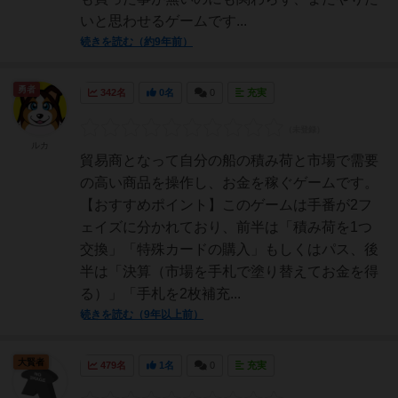
いと思わせるゲームです...
続きを読む（約9年前）
勇者
342名
0名
0
充実
ルカ
貿易商となって自分の船の積み荷と市場で需要
の高い商品を操作し、お金を稼ぐゲームです。
【おすすめポイント】このゲームは手番が2フ
ェイズに分かれており、前半は「積み荷を1つ
交換」「特殊カードの購入」もしくはパス、後
半は「決算（市場を手札で塗り替えてお金を得
る）」「手札を2枚補充...
続きを読む（9年以上前）
大賢者
479名
1名
0
充実