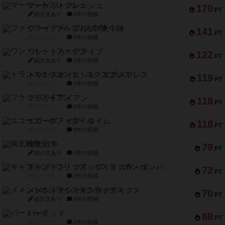
マーケットフレッシュ
170
PT
紹介文あり
1件の投稿
ファイアー・ブルズ / 火牛陣
141
PT
紹介文なし
1件の投稿
ワン・トゥ・ファイブ
122
PT
紹介文あり
1件の投稿
トランスオリエント・エクスプレス
119
PT
紹介文なし
1件の投稿
フラットアイアン
118
PT
紹介文なし
2件の投稿
エコーズ・オブ・タイム
118
PT
紹介文なし
8件の投稿
南北戦争
79
PT
紹介文あり
1件の投稿
キャプテン・フリップ：イスラ・ボンバ
72
PT
紹介文なし
2件の投稿
メメントオンラインタクティクス
70
PT
紹介文あり
4件の投稿
パーミッド
68
PT
紹介文なし
1件の投稿