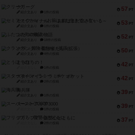
クリーグ
57
PT
紹介文あり
1件の投稿
セミファイナル ～お前はまだ生きている～
53
PT
紹介文あり
1件の投稿
ふたつの街の物語
52
PT
紹介文あり
18件の投稿
クランク! ：冒険者たち（拡張）
50
PT
紹介文あり
4件の投稿
とうほうの！
42
PT
紹介文なし
1件の投稿
スターマイン・ラミー ポケット
42
PT
紹介文あり
2件の投稿
海兵隊
39
PT
紹介文あり
1件の投稿
スーパーストア3000
39
PT
紹介文なし
1件の投稿
フリップ７：復讐心とともに
37
PT
紹介文なし
2件の投稿