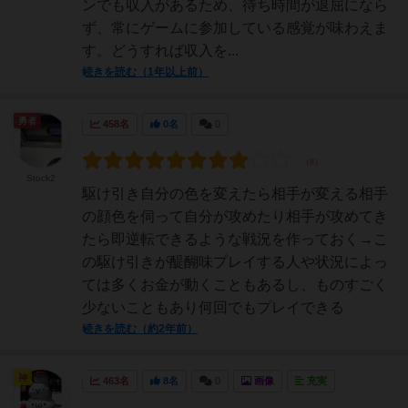
ンでも収入があるため、待ち時間が退屈になら
ず、常にゲームに参加している感覚が味わえま
す。どうすれば収入を...
続きを読む（1年以上前）
勇者
458名
0名
0
Stock2
駆け引き自分の色を変えたら相手が変える相手
の顔色を伺って自分が攻めたり相手が攻めてき
たら即逆転できるような戦況を作っておく→こ
の駆け引きが醍醐味プレイする人や状況によっ
ては多くお金が動くこともあるし、ものすごく
少ないこともあり何回でもプレイできる
続きを読む（約2年前）
神
463名
8名
0
画像
充実