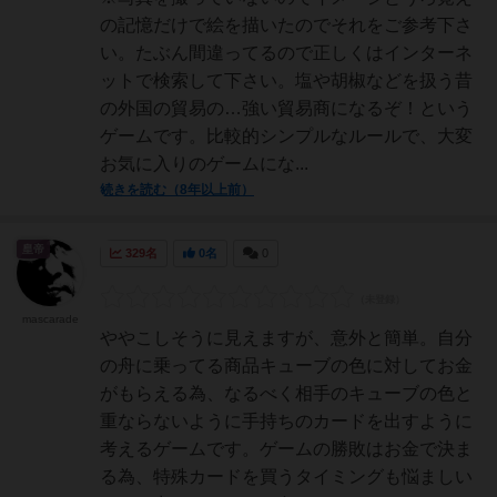
の記憶だけで絵を描いたのでそれをご参考下さ
い。たぶん間違ってるので正しくはインターネ
ットで検索して下さい。塩や胡椒などを扱う昔
の外国の貿易の…強い貿易商になるぞ！という
ゲームです。比較的シンプルなルールで、大変
お気に入りのゲームにな...
続きを読む（8年以上前）
皇帝
329名
0名
0
mascarade
ややこしそうに見えますが、意外と簡単。自分
の舟に乗ってる商品キューブの色に対してお金
がもらえる為、なるべく相手のキューブの色と
重ならないように手持ちのカードを出すように
考えるゲームです。ゲームの勝敗はお金で決ま
る為、特殊カードを買うタイミングも悩ましい