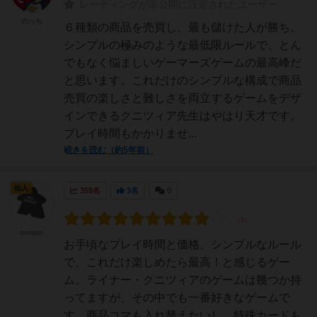
レーティングが非公開に設定されたユーザー
のっち
６種類の商品を売買し、最も儲けた人が勝ち。
シンプルの極みのような最低限ルールで、とん
でもなく悩ましいゲーマーズゲームの最高峰だ
と思います。これだけのシンプルな構成で商品
売買の楽しさと難しさを両立するゲームをデザ
インできるクニツィア先生はやはり天才です。
プレイ時間もかかりませ...
続きを読む（約5年前）
仙人
359名
3名
0
tomato
お手頃なプレイ時間と価格、シンプルなルール
で、これだけ楽しめたら最高！と感じるゲー
ム。ライナー・クニツィアのゲームは幾つか持
ってますが、その中でも一番好きなゲームで
す。商品コマも入れ替えたいし、特殊カードも