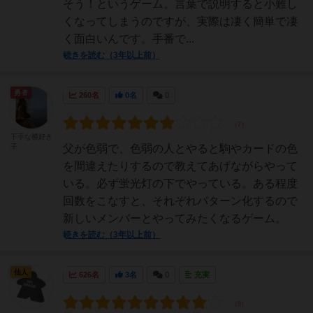
そう！というゲーム。言葉で説明すると小難し
くなってしまうのですが、実際は凄く簡単で凄
く面白いんです。手番で...
続きを読む（3年以上前）
勇者
260名
0名
0
下手な横好き
子
父が色弱で、色弱の人とやると駒やカードの色
を間違えたりするので教えてあげながらやって
いる。必ず蛍光灯の下でやっている。ある程度
回数をこなすと、それぞれパターン化するので
新しいメンバーとやってみたくなるゲーム。
続きを読む（3年以上前）
仙人
626名
3名
0
充実