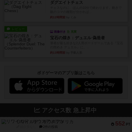
ダグエイトチェス
チェスなのに、ほんの10分で終わります。動きで
敵のコマの種類が分かれば...
約12時間前
by くみ
レビュー
画像付き
充実
宝石の煌き：デュエル 偽造者
筆者が最も好きな2人用ボードゲームである『宝石
の煌めき デュエル』に、...
約13時間前
by 手動人形
ボドゲーマのアプリ版はこちら
アクセス数 急上昇中
リワイルド：サウスアメリカ
552
PT
紹介文なし
2件の投稿