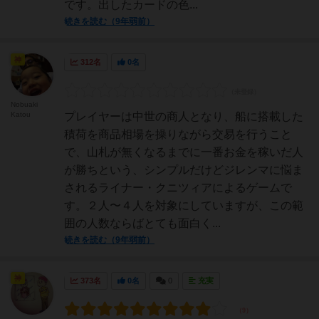
です。出したカードの色...
続きを読む（9年弱前）
神
312名
0名
Nobuaki
Katou
プレイヤーは中世の商人となり、船に搭載した
積荷を商品相場を操りながら交易を行うこと
で、山札が無くなるまでに一番お金を稼いだ人
が勝ちという、シンプルだけどジレンマに悩ま
されるライナー・クニツィアによるゲームで
す。２人〜４人を対象にしていますが、この範
囲の人数ならばとても面白く...
続きを読む（9年弱前）
神
373名
0名
0
充実