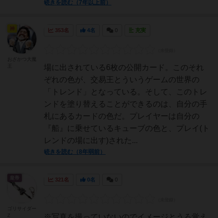
続きを読む（7年以上前）
神
353名
4名
0
充実
おざかつ大魔
王
場に出されている6枚の公開カード。このそれ
ぞれの色が、交易王とういうゲームの世界の
「トレンド」となっている。そして、このトレ
ンドを塗り替えることができるのは、自分の手
札にあるカードの色だ。プレイヤーは自分の
『船』に乗せているキューブの色と、プレイ(ト
レンドの場に出す)された...
続きを読む（8年弱前）
皇帝
321名
0名
0
ゴリサイダー
Z
※写真を撮っていないのでイメージとうろ覚え