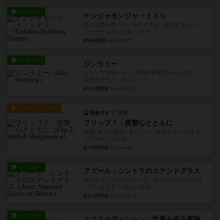
レビュー
ナンジャモンジャ・ミドリ
私は吃音を持っているのですが、友達と集まって
このゲームをした際、3ゲー...
約8時間前
by 155973
レビュー
ジンラミー
トランプで遊べる2人対戦の麻雀風ゲームです。
10枚の手札で、同じスーツ...
約10時間前
by OSAっち
ルール/インスト
画像付き
充実
フリップ７：復讐心とともに
概要Flip 7が復活しました――復讐を伴って!オリ
ジナルゲームの楽し...
約10時間前
by jurong
レビュー
アズール：シントラのステンドグラス
大好きなアズールシリーズ。ステンドグラスを作
っていきます✨1部より自由...
約11時間前
by しんたろ
レビュー
エクスペディション：世界を巡る冒険