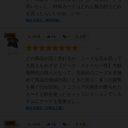
買いたいし…特殊カードはどれも魅力的でどれ
を買ったらいいのか…いや、...
続きを読む（約5年前）
大賢者
261名
2名
0
充実
モノアシ
どの商品が高く売れるか、ニーズを読み切って
大商人をめざせ【テーマ・ストーリー性】大航
海時代の商人となって、交易品のニーズを見極
めて商品の価値の高いときに売り、多くの貨幣
を稼ぐのが目的。クニツィア氏得意の限られた
カードと駒を使ったセットコレクションでシス
テムにテーマを後乗せし...
続きを読む（5年以上前）
大賢者
209名
1名
0
充実