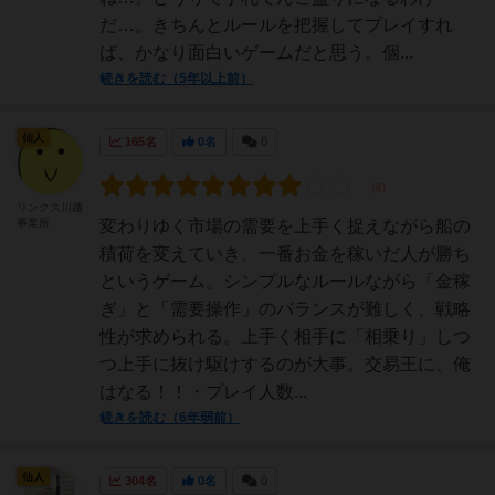
だ…。きちんとルールを把握してプレイすれ
ば、かなり面白いゲームだと思う。個...
続きを読む（5年以上前）
仙人
165名
0名
0
リンクス川越
事業所
変わりゆく市場の需要を上手く捉えながら船の
積荷を変えていき、一番お金を稼いだ人が勝ち
というゲーム。シンプルなルールながら「金稼
ぎ」と「需要操作」のバランスが難しく、戦略
性が求められる。上手く相手に「相乗り」しつ
つ上手に抜け駆けするのが大事。交易王に、俺
はなる！！・プレイ人数...
続きを読む（6年弱前）
仙人
304名
0名
0