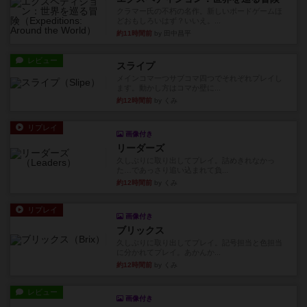
クラマー氏の不朽の名作。新しいボードゲームほ
どおもしろいはず？いいえ。...
約11時間前
by 田中昌平
レビュー
スライプ
メインコマ一つサブコマ四つでそれぞれプレイし
ます。動かし方はコマか壁に...
約12時間前
by くみ
リプレイ
画像付き
リーダーズ
久しぶりに取り出してプレイ。詰めきれなかっ
た…であっさり追い込まれて負...
約12時間前
by くみ
リプレイ
画像付き
ブリックス
久しぶりに取り出してプレイ。記号担当と色担当
に分かれてプレイ。あかんか...
約12時間前
by くみ
レビュー
画像付き