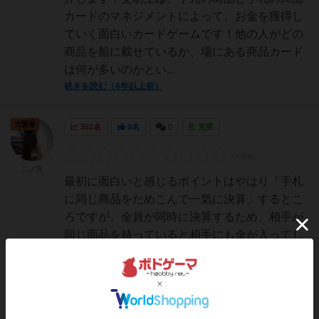
カードのマネジメントによって、お金を獲得し
ていく面白いカードゲームです！他の人がどの
商品を船に載せているか、場にある商品カード
は何が多いのかとい...
続きを読む（6年以上前）
大賢者
351名
0名
0
充実
二ノ宮
最初に面白いと感じるポイントはやはり「手札
に同じ商品をためこんで一気に決算」するとこ
ろですが、全員が同時に決算するため、相手が
同じ商品を持っていると相手にも金が入ってし
まうというのが、うまく計算されています。こ
れがあるせいで「決算していいの？どうな
の？」という悩みどころが最...
続きを読む（約7年前）