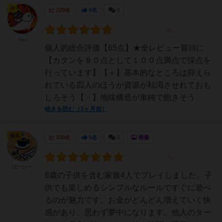
神
229名
0名
0
has
個人的総合評価【65点】★全レビュー冒頭に
【カタンを８０点として１００点満点で採点を
行っています】【＋】基本的なところは抑えら
れている四人のほうが資源が枯渇させれておも
しろそう【－】地味構造が単純で飽きそう
続きを読む（3ヶ月前）
仙人
339名
5名
0
画像
ぼーひー
8歳の子供を含む家族4人でプレイしました。子
供でも楽しめるシンプルなルールですぐに遊べ
るのが魅力です。お金がどんどん増えていく快
感があり、思わず夢中になります。他人のター