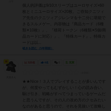
ぶり
個人的評価は9/10スリーブはユーロサイズ×60
枚とミニユーロサイズ×20枚。ご存知クニツィ
ア先生のクニツィアジレンマを十二分に堪能で
きるスルメゲー。内容物は『商品カード（6種
類✕10枚）』、『積荷トークン（6種類✕5個/商
品カードに対応）』、『特殊カード』。特殊カ
ードは以...
続きを読む（5年弱前）
神
520名
4名
0
充実
大吉さん
★★Nice！３人でプレイすることが多いんです
が、何度やってもむずかしい！心の読み合い、
駆け引き、戦略がすべてつまっているゲームだ
と思うんですが、その人の攻め方のクセみたい
なのがあると思うので、それを見抜いて攻略し