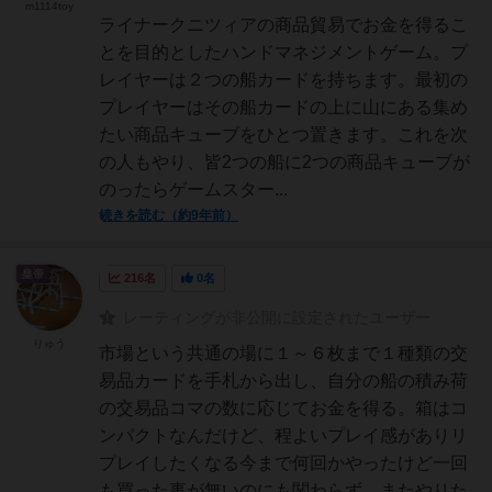
m1114toy
ライナークニツィアの商品貿易でお金を得るこ
とを目的としたハンドマネジメントゲーム。プ
レイヤーは２つの船カードを持ちます。最初の
プレイヤーはその船カードの上に山にある集め
たい商品キューブをひとつ置きます。これを次
の人もやり、皆2つの船に2つの商品キューブが
のったらゲームスター...
続きを読む（約9年前）
皇帝
216名
0名
レーティングが非公開に設定されたユーザー
りゅう
市場という共通の場に１～６枚まで１種類の交
易品カードを手札から出し、自分の船の積み荷
の交易品コマの数に応じてお金を得る。箱はコ
ンパクトなんだけど、程よいプレイ感がありリ
プレイしたくなる今まで何回かやったけど一回
も買った事が無いのにも関わらず、またやりた