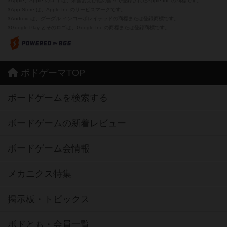
※Apple、Apple のロゴ は、米国および他の国々で登録されたApple Inc.の商標です。
※App Store は、Apple Inc.のサービスマークです。
※Android は、グーグル インコーポレイテッドの商標または登録商標です。
※Google Play とそのロゴは、Google Inc.の商標または登録商標です。
ボドゲーマTOP
ボードゲームを検索する
ボードゲームの新着レビュー
ボードゲーム会情報
メカニクス特集
掲示板・トピックス
ボドとも・会員一覧