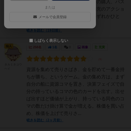
荷の入れ替えもしくは特殊カードの購入、パス
または
②商品（積み荷）の決算、手札補充のアクショ
ン（①のいずれかひとつ、②のいずれかひと
メールで会員登録
つ）を手番に実行。場には...
続きを読む（19日前）
しばらく表示しない
仙人
258名
1名
0
画像
充実
タカミネコウ
ヘイ
資源を集めて売りさばき、金を貯めて一番金持
ちが勝ち、というゲーム。金の集め方は、まず
自分の船に資源コマを置き、決算フェイズで自
分の持っているコマの色のカードを出す。出せ
ば出すほど価値が上がり、持っている同色のコ
マの数だけ掛け算で金が増える。株価を買い占
め、株価を上げて売りさ...
続きを読む（2ヶ月前）