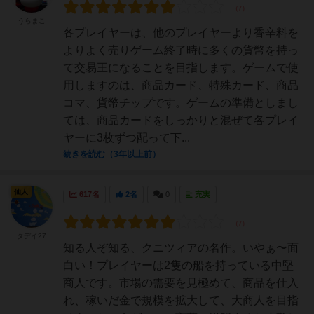
うらまこ
各プレイヤーは、他のプレイヤーより香辛料を
よりよく売りゲーム終了時に多くの貨幣を持っ
て交易王になることを目指します。ゲームで使
用しますのは、商品カード、特殊カード、商品
コマ、貨幣チップです。ゲームの準備としまし
ては、商品カードをしっかりと混ぜて各プレイ
ヤーに3枚ずつ配って下...
続きを読む（3年以上前）
仙人
617名
2名
0
充実
タデイ27
知る人ぞ知る、クニツィアの名作。いやぁ〜面
白い！プレイヤーは2隻の船を持っている中堅
商人です。市場の需要を見極めて、商品を仕入
れ、稼いだ金で規模を拡大して、大商人を目指