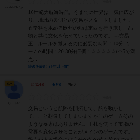
seshil4324jp
16世紀大航海時代。今までの世界は一気に広が
り、地球の裏側との交易がスタートしました。
香辛料を求める欧州の船は東西を行き来し、品
物と共に文化を伝えていったのです。 ---交易
王---ルールを覚えるのに必要な時間：10分1ゲ
ームの時間：20-30分評価：☆☆☆☆☆(☆5で満
点...
続きを読む（9年以上前）
仙人
314名
0名
0
じーふい
交易というと航路を開拓して、船を動かし
て、、と想像してしまいますがこのゲームその
ような要素はありません。手札を使って市場の
需要を変化させることがメインのゲームです。
得点が入る場合には自分の船の積み荷だけでは