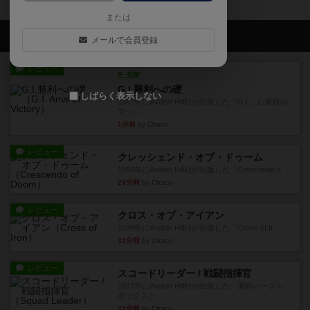
または
会員の新しい投稿
メールで会員登録
レビュー
充実
G.I.勝利への礎
しばらく表示しない
1982年にAvalon Hill社が出版した『G.I.』に収録の
マッ...
1分前
by Chaco
レビュー
クレッシェンド・オブ・ドゥーム
1980年にAvalon Hill社が出版した『Crescendo o...
23分前
by Chaco
レビュー
クロス・オブ・アイアン
1978年にAvalon Hill社が出版した『Cross of Ir...
31分前
by Chaco
レビュー
スコードリーダー / 戦闘指揮官
1977年にAvalon Hill社が出版した、通称パープル
ボックスと...
37分前
by Chaco