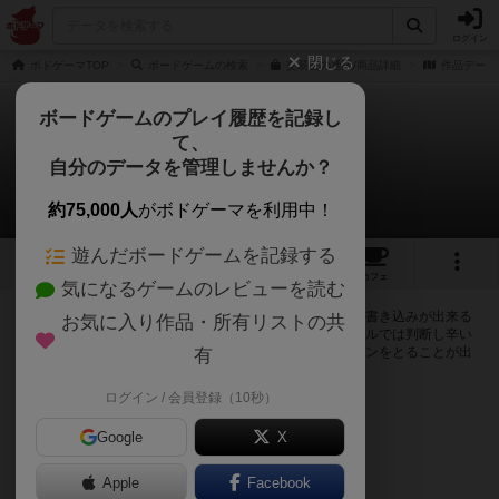
ログイン
閉じる
ボドゲーマTOP
ボードゲームの検索
交易王の通販/商品詳細
作品データ
ボードゲームのプレイ履歴を記録し
て、
交易王
自分のデータを管理しませんか？
0件の掲示板
約75,000人
がボドゲーマを利用中！
遊んだボードゲームを記録する
12
3
35
190
トップ
画像
動画
レビュー
カフェ
気になるゲームのレビューを読む
ログインすると交易王に関する掲示板の作成やコメントの書き込みが出来る
お気に入り作品・所有リストの共
ようになります。ルールの疑問やエラッタ情報、マニュアルでは判断し辛い
曖昧な表記等について会員同士で自由にコミュニケーションをとることが出
有
来ます。
ログイン / 会員登録（10秒）
ログイン/無料会員登録
Google
X
Apple
Facebook
交易王のトップに戻る