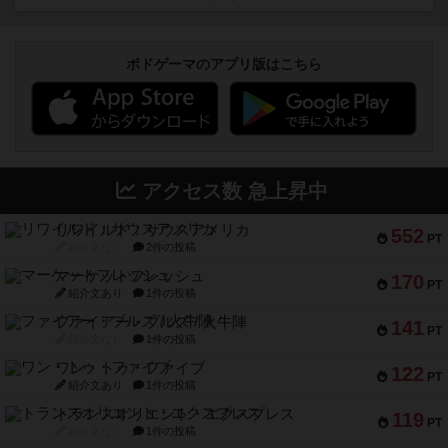
ボドゲーマのアプリ版はこちら
アクセス数 急上昇中
リワイルド：サウスアメリカ
552
PT
紹介文なし
2件の投稿
マーケットフレッシュ
170
PT
紹介文あり
1件の投稿
ファイアー・ブルズ / 火牛陣
141
PT
紹介文なし
1件の投稿
ワン・トゥ・ファイブ
122
PT
紹介文あり
1件の投稿
トランスオリエント・エクスプレス
119
PT
紹介文なし
1件の投稿