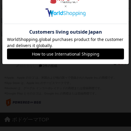
とうほうの！
42
PT
紹介文なし
1件の投稿
スターマイン・ラミー ポケット
42
PT
紹介文あり
2件の投稿
海兵隊
39
PT
紹介文あり
1件の投稿
スーパーストア3000
39
PT
紹介文なし
1件の投稿
フリップ７：復讐心とともに
37
PT
紹介文なし
2件の投稿
※Apple、Apple のロゴ は、米国および他の国々で登録されたApple Inc.の商標です。
※App Store は、Apple Inc.のサービスマークです。
※Android は、グーグル インコーポレイテッドの商標または登録商標です。
※Google Play とそのロゴは、Google Inc.の商標または登録商標です。
ボドゲーマTOP