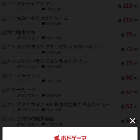
フラットアイアン
118
PT
紹介文なし
2件の投稿
エコーズ・オブ・タイム
118
PT
紹介文なし
8件の投稿
南北戦争
79
PT
紹介文あり
1件の投稿
キャプテン・フリップ：イスラ・ボンバ
72
PT
紹介文なし
2件の投稿
メメントオンラインタクティクス
70
PT
紹介文あり
4件の投稿
パーミッド
68
PT
紹介文なし
1件の投稿
クリーグ
57
PT
紹介文あり
1件の投稿
セミファイナル ～お前はまだ生きている～
53
PT
紹介文あり
1件の投稿
ふたつの街の物語
52
PT
紹介文あり
18件の投稿
クランク! ：冒険者たち（拡張）
50
PT
紹介文あり
4件の投稿