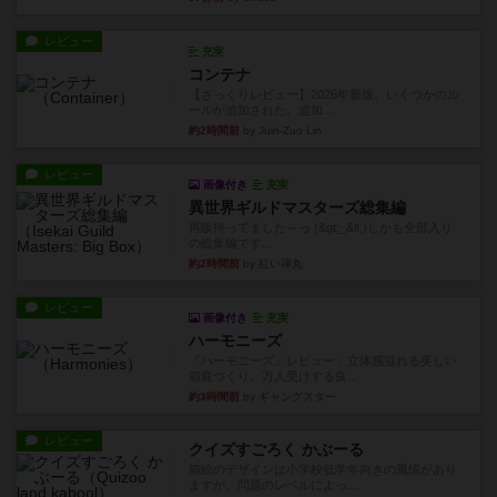
レビュー
充実
コンテナ
【ざっくりレビュー】2026年新版、いくつかのル
ールが追加された。追加...
約2時間前
by Juin-Zuo Lin
レビュー
画像付き
充実
異世界ギルドマスターズ総集編
再販待ってました～っ (&gt;_&lt;)しかも全部入り
の総集編です...
約2時間前
by 紅い弾丸
レビュー
画像付き
充実
ハーモニーズ
『ハーモニーズ』レビュー：立体感溢れる美しい
箱庭づくり。万人受けする良...
約3時間前
by ギャングスター
レビュー
クイズすごろく かぶーる
箱絵のデザインは小学校低学年向きの風情があり
ますが、問題のレベルによっ...