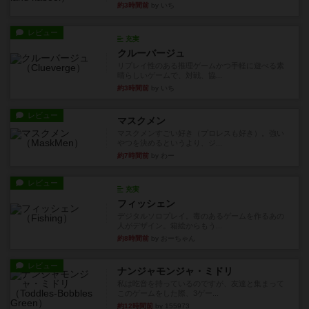
約3時間前
by いち
レビュー
充実
クルーバージュ
リプレイ性のある推理ゲームかつ手軽に遊べる素
晴らしいゲームで、対戦、協...
約3時間前
by いち
レビュー
マスクメン
マスクメンすごい好き（プロレスも好き）。強い
やつを決めるというより、ジ...
約7時間前
by わー
レビュー
充実
フィッシェン
デジタルソロプレイ。毒のあるゲームを作るあの
人がデザイン。箱絵からもう...
約8時間前
by おーちゃん
レビュー
ナンジャモンジャ・ミドリ
私は吃音を持っているのですが、友達と集まって
このゲームをした際、3ゲー...
約12時間前
by 155973