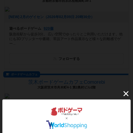
京都府京都市西京区桂南巽町38-1
[NEW] 2月のゲイセン（2026年02月09日 20時36分）
遊べるボードゲーム
920個
阪急桂駅から徒歩3分。 広い空間でゆったりとご利用いただけます。他
にも3Dプリンターや書籍、常設アート作品展示など様々な距離感でゲ
ー...
フォローする
ボードゲームカフェ
茨木ボードゲームカフェComorebi
大阪府茨木市舟木町4-1 第2奥村ビル2階
[NEW] 【新メニュー】「和風だし香るバター醤油きのこパスタ」が登場！（2026年01月28日 20時37分）
遊べるボードゲーム
455個
大阪茨木にある唯一のボードゲームカフェ 🛋全テーブルプレイマット
完備 🎲軽ゲーから重ゲーまで450種類以上 🍹ドリンクも豊富にご...