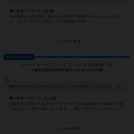
遊べるボードゲーム
547個
水前寺駅から徒歩5分！名作から新作まで500種のボードゲームがずら
り。はちみつソフト片手に、今日も冒険の時間！
フォローする
プレイスペース
ボードゲームプレイスペース Kinked Tail
大阪府大阪市阿倍野区旭町1-1-26 あべのビル8階
[NEW] 11月19日~11月30日までエレベータが使えなくなります。（2025年10月20日 16時13分）
遊べるボードゲーム
1103個
大阪の天王寺駅から徒歩5分！ ボードゲーム未経験者から熟練者まで楽
しめるゲームを取り揃えております。 一部レアなゲームもあるかも？...
フォローする