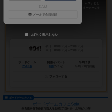
「キウイ！」は、2011年9月大阪日本橋で「キウイゲームズ」とし
または
てスタートしたボードゲームカフェです。 今は新しいオーナーのも
と、無...
メールで会員登録
しばらく表示しない
平日：09時00分～23時00分
休日：09時00分～23時00分
ボードゲーム
開催イベント
平均予算
2518個
0件
の予定
平均800円前後
フォローする
ボードゲームカフェ
ボードゲームカフェSpla
奈良県奈良市奈良市西大寺北町1丁目6-10 北和ビル3階