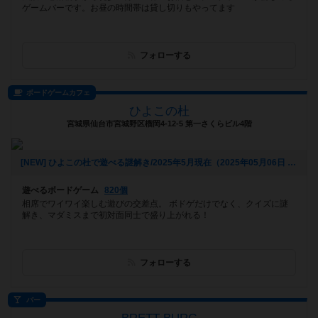
ゲームバーです。お昼の時間帯は貸し切りもやってます
フォローする
ボードゲームカフェ
ひよこの杜
宮城県仙台市宮城野区榴岡4-12-5 第一さくらビル4階
[NEW] ひよこの杜で遊べる謎解き/2025年5月現在（2025年05月06日 14時03分）
遊べるボードゲーム
820個
相席でワイワイ楽しむ遊びの交差点。 ボドゲだけでなく、クイズに謎
解き、マダミスまで初対面同士で盛り上がれる！
フォローする
バー