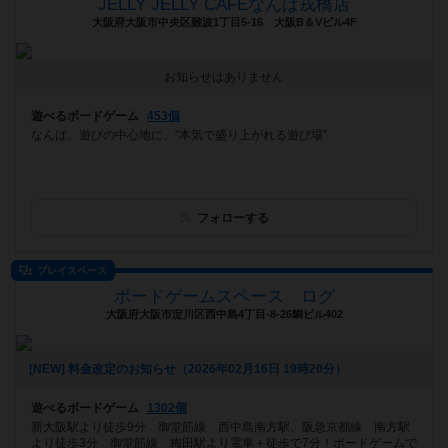
JELLY JELLY CAFEなんば戎橋店
大阪府大阪市中央区難波1丁目5-16 大阪B＆Vビル4F
お知らせはありません
遊べるボードゲーム
453個
なんば。遊びの中心地に、”本気で盛り上がれる遊び場”
フォローする
プレイスペース
ボードゲームスペース ログ
大阪府大阪市淀川区西中島4丁目-8-26鯛ビル402
[NEW] 料金改定のお知らせ（2026年02月16日 19時20分）
遊べるボードゲーム
1302個
新大阪駅より徒歩9分 御堂筋線 西中島南方駅、阪急京都線 南方駅
より徒歩3分 御堂筋線 梅田駅より電車＋徒歩で7分！ボードゲームで