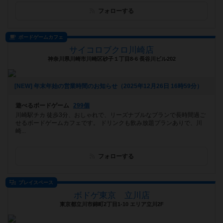
フォローする
ボードゲームカフェ
サイコロブクロ川崎店
神奈川県川崎市川崎区砂子１丁目8-6 長谷川ビル202
[NEW] 年末年始の営業時間のお知らせ（2025年12月26日 16時59分）
遊べるボードゲーム
299個
川崎駅チカ 徒歩3分、おしゃれで、リーズナブルなプランで長時間過ご
せるボードゲームカフェです。 ドリンクも飲み放題プランありで、川
崎...
フォローする
プレイスペース
ボドゲ東京 立川店
東京都立川市錦町2丁目1-10 エリア立川2F