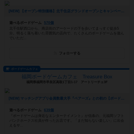
[NEW] 【オープン特別価格】北千住店グランドオープンとキャンペーンのご案内（2026年01月09日 14時39分）
遊べるボードゲーム
570個
北千住駅西口から、商店街のアーケードの下を歩いてまっすぐ徒歩5
分。明るく落ち着いた雰囲気の店内で、たくさんのボードゲームを遊ん
でいただ...
フォローする
ボードゲームカフェ
福岡ボードゲームカフェ Treasure Box
福岡県福岡市早良区高取1丁目1-17 アートリーチェ3F
[NEW] マッチングアプリ会員数最大手『ペアーズ』との初の【ボードゲームマッチングイベント】開催決定‼️（2026年01月06日 16時43分）
遊べるボードゲーム
639個
『ボードゲームは身近なエンターテイメント』が信条の、元福岡ソフト
バンクホークス社員が作ったお店です。「まだ知らない楽しい」に出会
えるサ...