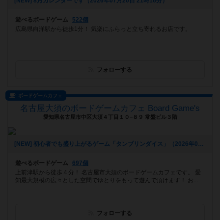
[NEW] 8月カレンダーです（2026年07月20日 21時16分）
遊べるボードゲーム
522個
広島県向洋駅から徒歩1分！ 気楽にふらっと立ち寄れるお店です。
フォローする
ボードゲームカフェ
名古屋大須のボードゲームカフェ Board Game's
愛知県名古屋市中区大須４丁目１０−８９ 常盤ビル３階
[NEW] 初心者でも盛り上がるゲーム「タンブリンダイス」（2026年07月17日 14時05分）
遊べるボードゲーム
697個
上前津駅から徒歩４分！ 名古屋市大須のボードゲームカフェです。 愛
知最大規模の広々とした空間でゆとりをもって遊んで頂けます！ お...
フォローする