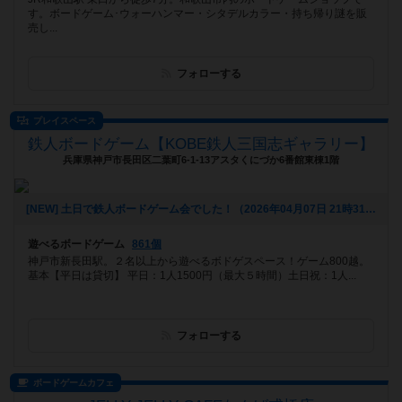
す。ボードゲーム･ウォーハンマー・シタデルカラー・持ち帰り謎を販
売し...
フォローする
プレイスペース
鉄人ボードゲーム【KOBE鉄人三国志ギャラリー】
兵庫県神戸市長田区二葉町6-1-13アスタくにづか6番館東棟1階
[NEW] 土日で鉄人ボードゲーム会でした！（2026年04月07日 21時31分）
遊べるボードゲーム
861個
神戸市新長田駅。２名以上から遊べるボドゲスペース！ゲーム800越。
基本【平日は貸切】 平日：1人1500円（最大５時間）土日祝：1人...
フォローする
ボードゲームカフェ