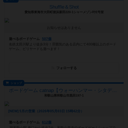
Shuffle＆Shot
愛知県東海市大田町後浜新田220-1シャーメゾン叶E号室
お知らせはありません
遊べるボードゲーム
507個
名鉄太田川駅より徒歩3分！雰囲気のある店内にて400種以上のボード
ゲーム、ビリヤードも遊べます！
フォローする
ショップ
ボードゲーム catnap【ウォーハンマー・シタデルカラー取扱店】
和歌山県和歌山市黒田197-1
[NEW] 5月の営業（2026年05月03日 15時42分）
遊べるボードゲーム
612個
JR和歌山駅 東口から徒歩7分。和歌山市内のボードゲームショップで