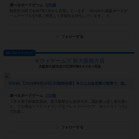
遊べるボードゲーム
595個
秋田市大町で令和7年7月から営業しています。 niccoloの高級ボードゲ
ームテーブルを5卓ご用意して皆様をお待ちしています。 カ...
フォローする
プレイスペース
キウイゲームズ 新大阪南方店
大阪府大阪市淀川区西中島5-6-9 B-1号室
[NEW] 【2026年8月10日(月)臨時休業】本日はお盆営業の振替で、臨時休業させて頂きます。また明日(火)から明後日(水)まで定休日です。木曜13時から21時30分(受付終了19時)まで、休日営業で開店させて頂きます。お席に余裕がございます。お気軽にご予約ご来店下さいませ。なお再度の緊急事態宣言や自粛要請、ご予約やご来店中のお客様のご希望により、営業時間の変更や臨時休業させて頂く場合がございます。営業時間の変更にご注意下さい。JR新大阪駅から徒歩3分。学生半額割引、TRPGでのご利用も気軽に！ #西中島南方 #新大阪 #ボードゲーム #TRPG（2025年08月16日 19時14分）
遊べるボードゲーム
272個
ＪＲ＆地下鉄御堂筋線、新大阪駅から徒歩５分。隠れ家っぽく落ち着い
た、でも明るくフリードリンクなプレイスペースで、ゆっくりくつろい
でお楽...
フォローする