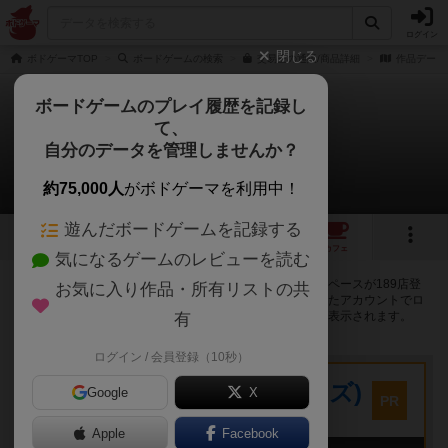
ログイン
閉じる
ボドゲーマTOP
ボードゲームの検索
交易王の通販/商品詳細
作品データ
ボードゲームのプレイ履歴を記録し
て、
交易王
自分のデータを管理しませんか？
189店のカフェ/スペースが提供中
約75,000人
がボドゲーマを利用中！
遊んだボードゲームを記録する
12
3
35
190
トップ
画像
動画
レビュー
カフェ
気になるゲームのレビューを読む
交易王で遊ぶことができるボードゲームカフェ・プレイスペースが189店登
お気に入り作品・所有リストの共
録されています。公開プロフィールの都道府県が設定されたアカウントでロ
グインすると、同じ都道府県内の店舗に絞り込むボタンが表示されます。
有
ログイン / 会員登録（10秒）
プレイスペース
キウイ！(旧:キウイゲームズ)
Google
X
PR
大阪府大阪市中央区森ノ宮中央2-8-2 永田中央ビル2階
Apple
Facebook