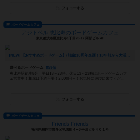
フォローする
ボードゲームカフェ
アジトベル 恵比寿のボードゲームカフェ
東京都渋谷区恵比寿1丁目26-17 阿部ビル 4F
[NEW] 【おすすめボードゲーム】(前編)10周年企画！10年前から大活躍のボードゲーム【#163】をあげました（2026年08月06日 00時03分）
遊べるボードゲーム
859個
恵比寿駅徒歩8分！平日18～23時、休日13～23時はボードゲームカフ
ェ営業中！相席は予約不要！2,000円～！お気軽に遊びに来てくだ...
フォローする
ボードゲームカフェ
Friends Friends
福岡県福岡市博多区祇園町４−６平田ビル４０１号