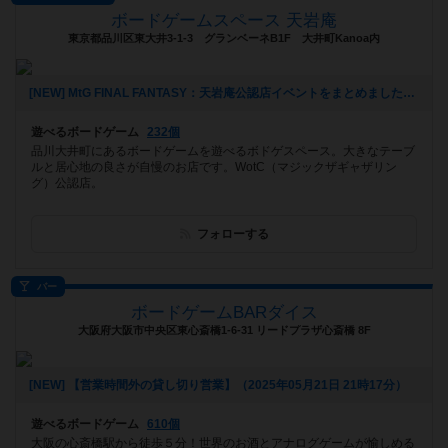
ボードゲームスペース 天岩庵
東京都品川区東大井3-1-3 グランベーネB1F 大井町Kanoa内
[NEW] MtG FINAL FANTASY：天岩庵公認店イベントをまとめました（2025年06月09日 17時21分）
遊べるボードゲーム
232個
品川大井町にあるボードゲームを遊べるボドゲスペース。大きなテーブ
ルと居心地の良さが自慢のお店です。WotC（マジックザギャザリン
グ）公認店。
フォローする
バー
ボードゲームBARダイス
大阪府大阪市中央区東心斎橋1-6-31 リードプラザ心斎橋 8F
[NEW] 【営業時間外の貸し切り営業】（2025年05月21日 21時17分）
遊べるボードゲーム
610個
大阪の心斎橋駅から徒歩５分！世界のお酒とアナログゲームが愉しめる