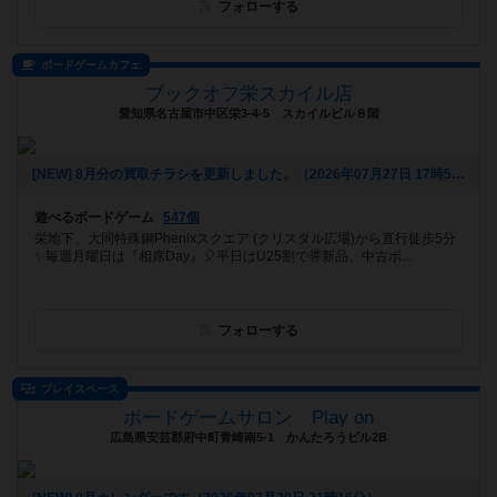
フォローする
ボードゲームカフェ
ブックオフ栄スカイル店
愛知県名古屋市中区栄3-4-5 スカイルビル８階
[NEW] 8月分の買取チラシを更新しました。（2026年07月27日 17時53分）
遊べるボードゲーム
547個
栄地下、大同特殊鋼Phenixスクエア (クリスタル広場)から直行徒歩5分
✨毎週月曜日は『相席Day』🎈平日はU25割で🉐新品、中古ボ...
フォローする
プレイスペース
ボードゲームサロン Play on
広島県安芸郡府中町青崎南5-1 かんたろうビル2B