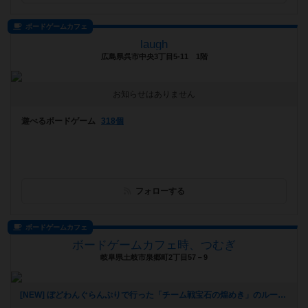
ボードゲームカフェ
laugh
広島県呉市中央3丁目5-11 1階
お知らせはありません
遊べるボードゲーム
318個
フォローする
ボードゲームカフェ
ボードゲームカフェ時、つむぎ
岐阜県土岐市泉郷町2丁目57－9
[NEW] ぼどわんぐらんぷりで行った「チーム戦宝石の煌めき」のルールについて（2026年07月11日 16時35分）