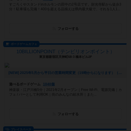
すごろくやスタンドinホルモンの田中の2号店です。財光寺駅から徒歩3
分！駐車場も完備！400を超える品揃えは県内最大級で、それを1人1...
フォローする
ボードゲームカフェ
10BILLIONPOINT（テンビリオンポイント）
東京都新宿区天神町68-3 橋本ビル2F
[NEW] 2025年5月から平日の営業時間変更（19時からになります）（2025年06月20日 16時25分）
遊べるボードゲーム
1040個
神楽坂・江戸川橋5分｜2021年2月オープン｜Free Wi-Fi、電源完備｜カ
フェ / バーとして利用OK｜街のみんなの給水所｜また...
フォローする
プレイスペース