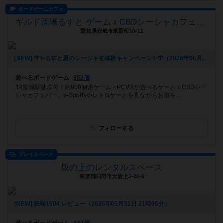
ボードゲームカフェ
ギルド酒場るすと ゲームｘCBDシーシャカフェバー
愛知県安城市東新町10-11
[NEW] 🌴✨るすと夏のシーシャ初体験キャンペーン✨🌴（2026年06月03日 02時03分）
遊べるボードゲーム
952個
JR安城駅徒歩可！約900個超ゲーム・PCVRが遊べるゲームｘCBDシー
シャカフェバー。e-Sportsやレトロゲームを見ながらお酒を...
フォローする
プレイスペース
坂の上のレンタルスペース
東京都日野市大坂上3-20-6
[NEW] 妖怪1504 レビュー（2026年05月31日 21時05分）