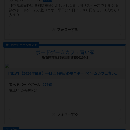
遊べるボードゲーム
444個
【中央線日野駅 無料駐車場】おしゃれな貸し切りスペースで３５０種
類のボードゲームが遊べます。平日は１日７０００円から、８人なら１
人１０...
フォローする
ボードゲームカフェ
ボードゲームカフェ青い家
滋賀県蒲生郡竜王町西横関164-1
[NEW] 【2026年最新】平日は予約が必要？ボードゲームカフェ青い家はいつでも予約なしで利用OKです！アサイーボウルも新登場！（2026年05月24日 14時06分）
遊べるボードゲーム
279個
竜王I.C.から約7分、
フォローする
バー