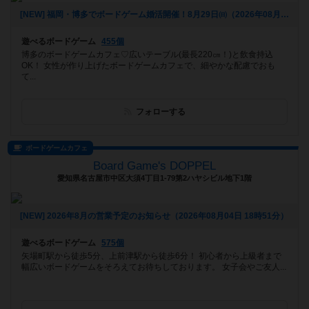
[NEW] 福岡・博多でボードゲーム婚活開催！8月29日㈰（2026年08月05日 16時55分）
遊べるボードゲーム
455個
博多のボードゲームカフェ♡広いテーブル(最長220㎝！)と飲食持込
OK！ 女性が作り上げたボードゲームカフェで、細やかな配慮でおも
て...
フォローする
ボードゲームカフェ
Board Game's DOPPEL
愛知県名古屋市中区大須4丁目1-79第2ハヤシビル地下1階
[NEW] 2026年8月の営業予定のお知らせ（2026年08月04日 18時51分）
遊べるボードゲーム
575個
矢場町駅から徒歩5分、上前津駅から徒歩6分！ 初心者から上級者まで
幅広いボードゲームをそろえてお待ちしております。 女子会やご友人...