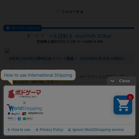
フォローする
ボードゲームカフェ
ﾎﾞｰﾄﾞｹﾞｰﾑ＆謎解き AsoVIVA JOKer
茨城県土浦市川口1-3-130 モール505 D-302
[NEW] 2025年 5周年記念イベント開催！（2025年01月15日 16時43分）
遊べるボードゲーム
687個
JR土浦駅より徒歩5分！全国でも珍しい、ボードゲームと謎解きが遊べ
るみんなの「遊び場」です！
フォローする
プレイスペース
はまりばカフェ
神奈川県横浜市西区桜木町7-45-2 横浜高島タウンハイツ2階