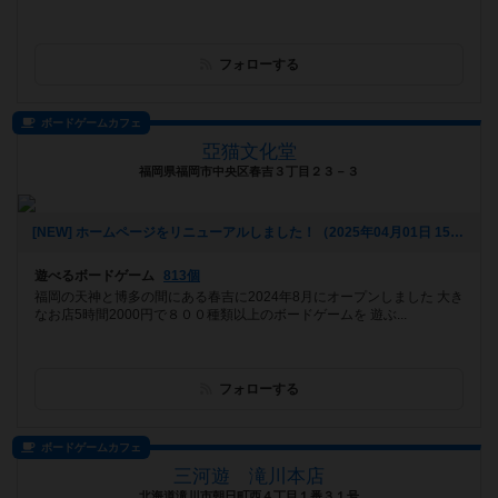
フォローする
ボードゲームカフェ
亞猫文化堂
福岡県福岡市中央区春吉３丁目２３－３
[NEW] ホームページをリニューアルしました！（2025年04月01日 15時56分）
遊べるボードゲーム
813個
福岡の天神と博多の間にある春吉に2024年8月にオープンしました 大き
なお店5時間2000円で８００種類以上のボードゲームを 遊ぶ...
フォローする
ボードゲームカフェ
三河遊 滝川本店
北海道滝川市朝日町西４丁目１番３１号