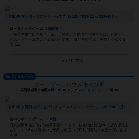
[NEW] マーダーミステリーって？（2025年03月11日 22時48分）
遊べるボードゲーム
1059個
北海道滝川市にある「元気」「体験」を提供する場所をコンセプトとし
たボードゲームのカフェ＆バーです！ 友だちや恋人、家族と心ゆくま
でボ...
フォローする
プレイスペース
ボードゲームハウス あそび家
福岡県福岡市南区向野2-19-18 アジアンパークストリート1階102
[NEW] 水曜日はずっと「レディース＆フレンズデー」（2025年02月28日 17時19分）
遊べるボードゲーム
310個
西鉄大橋駅徒歩8分！純真学園すぐそば！飲食物は持込OKで店内販売も
あります！6名様以上のご予約で個室の貸切利用可能！友達の家に集ま
る感...