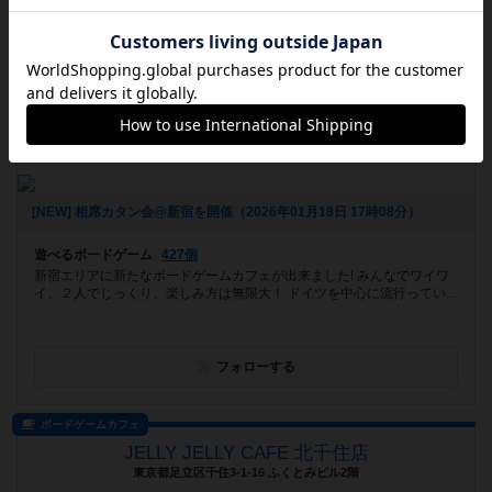
フォローする
ボードゲームカフェ
サイコロブクロ新宿店
東京都新宿区新宿 5-10-6 KINDAI 22 SHINJUKU ４階
[NEW] 相席カタン会@新宿を開催（2026年01月18日 17時08分）
遊べるボードゲーム
427個
新宿エリアに新たなボードゲームカフェが出来ました! みんなでワイワ
イ、２人でじっくり、楽しみ方は無限大！ ドイツを中心に流行ってい...
フォローする
ボードゲームカフェ
JELLY JELLY CAFE 北千住店
東京都足立区千住3-1-16 ふくとみビル2階