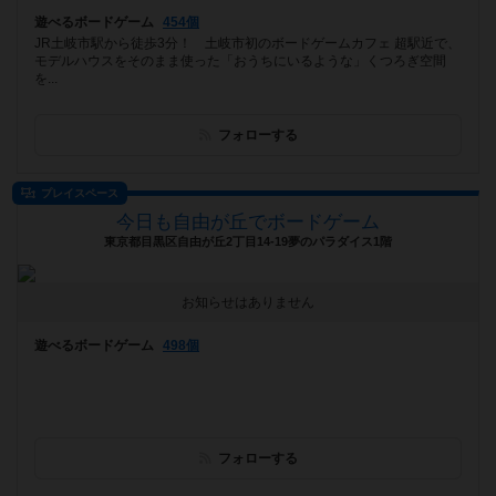
遊べるボードゲーム
454個
JR土岐市駅から徒歩3分！ 土岐市初のボードゲームカフェ 超駅近で、
モデルハウスをそのまま使った「おうちにいるような」くつろぎ空間
を...
フォローする
プレイスペース
今日も自由が丘でボードゲーム
東京都目黒区自由が丘2丁目14-19夢のパラダイス1階
お知らせはありません
遊べるボードゲーム
498個
フォローする