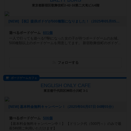
BRETT BURG
東京都新宿区歌舞伎町2-42-16第二大滝ビル6階
[NEW] 【祝】提供ボドゲが500種類になりました！（2025年05月05日 18時08分）
遊べるボードゲーム
601個
一人で行っても遊べる!?駒になった女の子が待つボードゲームのお城。
500種類以上のボードゲームを用意してます。 新宿歌舞伎町のボドゲ...
フォローする
ボードゲームカフェ
ENGLISH ONLY CAFE
東京都千代田区神田小川町 3-1
[NEW] 基本料金無料キャンペーン！（2025年04月07日 04時55分）
遊べるボードゲーム
506個
【基本料金無料キャンペーン中！】 【ドリンク代（500円～）のみで最
長5時間ご利用いただけます】