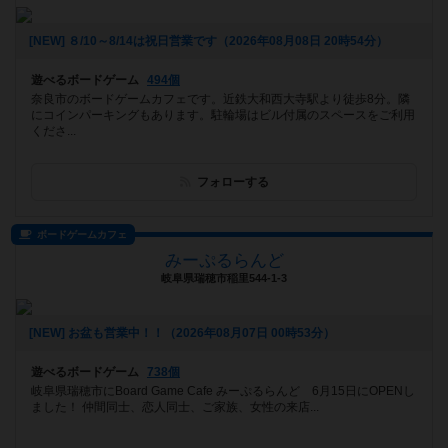
[NEW] ８/10～8/14は祝日営業です（2026年08月08日 20時54分）
遊べるボードゲーム
494個
奈良市のボードゲームカフェです。近鉄大和西大寺駅より徒歩8分。隣
にコインパーキングもあります。駐輪場はビル付属のスペースをご利用
くださ...
フォローする
ボードゲームカフェ
みーぷるらんど
岐阜県瑞穂市稲里544-1-3
[NEW] お盆も営業中！！（2026年08月07日 00時53分）
遊べるボードゲーム
738個
岐阜県瑞穂市にBoard Game Cafe みーぷるらんど 6月15日にOPENし
ました！ 仲間同士、恋人同士、ご家族、女性の来店...