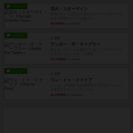
レビュー
花火：スターマイン
自分のカードは見えず他のプレイヤーのカードが
見える状態でカードを教えた...
約8時間前
by mob567
レビュー
充実
アンダー・ザ・テーブラー
笑えるバカゲームを集めているライトゲーマーと
してのレビューです。正体隠...
約11時間前
by toyota
レビュー
充実
ワン・トゥ・ファイブ
とにかくお手軽にすき間時間をうめるゲームとし
て重宝するゲームです。いわ...
約12時間前
by nabekoh