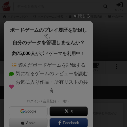
ログイン
閉じる
ボドゲーマTOP
ボードゲームの検索
交易王の通販/商品詳細
作品データ
ボードゲームのプレイ履歴を記録し
て、
交易王
自分のデータを管理しませんか？
拡張/関連作品 0件
約75,000人
がボドゲーマを利用中！
遊んだボードゲームを記録する
12
3
35
189
トップ
画像
動画
レビュー
カフェ
気になるゲームのレビューを読む
お気に入り作品・所有リストの共
有
会員の新しい投稿
ログイン / 会員登録（10秒）
レビュー
ヘックメック
Google
X
サイコロゲームです1から5までの数字と芋虫がか
かれたダイス。これを振っ...
Apple
14分前
by みいやん
Facebook