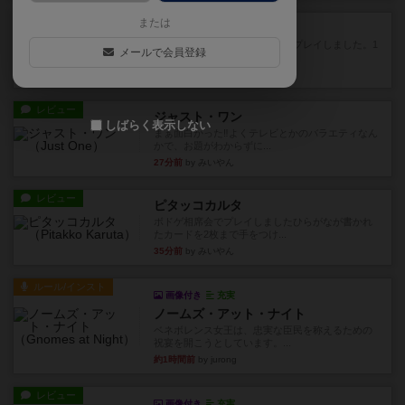
レビュー
または
ハゲタカのえじき
超有名なゲームですが、初めてプレイしました。1
メールで会員登録
から15までのカードがプ...
22分前
by みいやん
レビュー
ジャスト・ワン
しばらく表示しない
まぁ面白かった‼️よくテレビとかのバラエティなん
かで、お題がわからずに...
27分前
by みいやん
レビュー
ピタッコカルタ
ボドゲ相席会でプレイしましたひらがなが書かれ
たカードを2枚まで手をつけ...
35分前
by みいやん
ルール/インスト
画像付き
充実
ノームズ・アット・ナイト
ベネボレンス女王は、忠実な臣民を称えるための
祝宴を開こうとしています。...
約1時間前
by jurong
レビュー
画像付き
充実