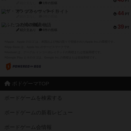
PT
紹介文なし
1件の投稿
ザ・フラッフィー・ライト
44
PT
紹介文なし
0件の投稿
ふたつの城の物語
39
PT
紹介文あり
6件の投稿
※Apple、Apple のロゴ は、米国および他の国々で登録されたApple Inc.の商標です。
※App Store は、Apple Inc.のサービスマークです。
※Android は、グーグル インコーポレイテッドの商標または登録商標です。
※Google Play とそのロゴは、Google Inc.の商標または登録商標です。
ボドゲーマTOP
ボードゲームを検索する
ボードゲームの新着レビュー
ボードゲーム会情報