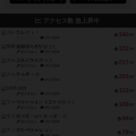
アクセス数 急上昇中
コレクト！
340
PT
紹介文なし
1件の投稿
無限まちがいさがし
322
PT
紹介文あり
2件の投稿
ガルフストライク
217
PT
紹介文あり
1件の投稿
クルティボ
203
PT
紹介文なし
1件の投稿
1809
112
PT
紹介文あり
1件の投稿
ファースト・イン・フライト
108
PT
紹介文あり
3件の投稿
モズビ－ズ・レイダ－ズ
94
PT
紹介文あり
1件の投稿
テンプテーション
79
PT
紹介文なし
2件の投稿