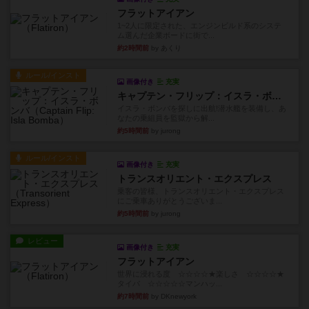
フラットアイアン
1~2人に限定された、エンジンビルド系のシステ
ム選んだ企業ボードに街で...
約2時間前
by あくり
ルール/インスト
画像付き
充実
キャプテン・フリップ：イスラ・ボンバ
イスラ・ボンバを探しに出航!潜水艦を装備し、あ
なたの乗組員を監獄から解...
約5時間前
by jurong
ルール/インスト
画像付き
充実
トランスオリエント・エクスプレス
乗客の皆様、トランスオリエント・エクスプレス
にご乗車ありがとうございま...
約5時間前
by jurong
レビュー
画像付き
充実
フラットアイアン
世界に浸れる度 ☆☆☆☆★楽しさ ☆☆☆☆★
タイパ ☆☆☆☆☆マンハッ...
約7時間前
by DKnewyork