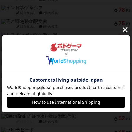
インドネシア
78
PT
紹介文あり
2件の投稿
宵と暁の呪文書
75
PT
紹介文あり
8件の投稿
リスボン・トラム 28
73
PT
紹介文あり
9件の投稿
アマナイト
73
PT
紹介文なし
1件の投稿
ブラヴェスト
66
PT
紹介文なし
1件の投稿
スペクタキュラー
60
PT
紹介文なし
1件の投稿
スモールワールド
59
PT
紹介文あり
13件の投稿
ギャンブラー
58
PT
紹介文なし
2件の投稿
Bitter End ブタペスト救出作戦
52
PT
紹介文なし
1件の投稿
ラピード
46