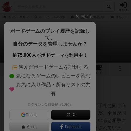
ログイン
閉じる
ボドゲーマTOP
ボードゲームの検索
交易王の通販/商品詳細
作品データ
ボードゲームのプレイ履歴を記録し
て、
交易王
自分のデータを管理しませんか？
二ノ宮さんのレビュー
約75,000人
がボドゲーマを利用中！
遊んだボードゲームを記録する
12
3
35
189
トップ
画像
動画
レビュー
カフェ
気になるゲームのレビューを読む
お気に入り作品・所有リストの共
351名
0名
0
約7年前
有
ログイン / 会員登録（10秒）
最初に面白いと感じるポイントはやはり「手札に同じ商
品をためこんで一気に決算」するところですが、全員が同
Google
X
時に決算するため、相手が同じ商品を持っていると相手に
Apple
Facebook
も金が入ってしまうというのが、うまく計算されていま