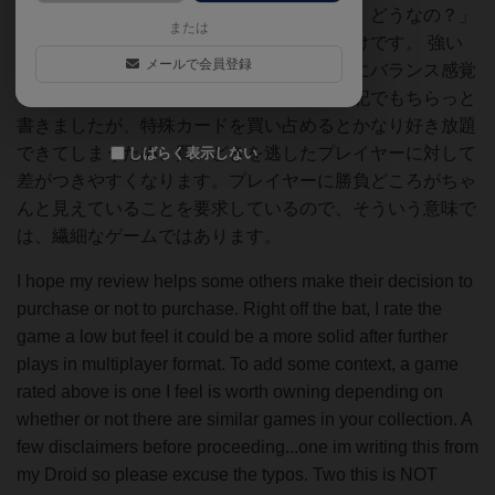
す。これがあるせいで「決算していいの？ どうなの？」
または
という悩みどころが最初からできてくるわけです。 強い
メールで会員登録
て欠点をあげるとすれば、若干プレイヤーにバランス感覚
を要求するところがあります。上のプレイ記でもちらっと
書きましたが、特殊カードを買い占めるとかなり好き放題
できてしまうため、買いどきを逃したプレイヤーに対して
しばらく表示しない
差がつきやすくなります。プレイヤーに勝負どころがちゃ
んと見えていることを要求しているので、そういう意味で
は、繊細なゲームではあります。
I hope my review helps some others make their decision to
purchase or not to purchase. Right off the bat, I rate the
game a low but feel it could be a more solid after further
plays in multiplayer format. To add some context, a game
rated above is one I feel is worth owning depending on
whether or not there are similar games in your collection. A
few disclaimers before proceeding...one im writing this from
my Droid so please excuse the typos. Two this is NOT