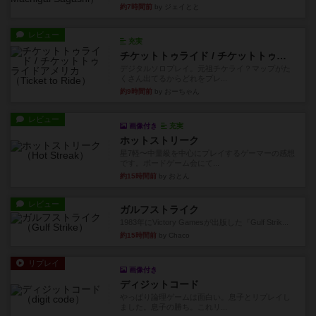
約7時間前
by ジェイとと
レビュー
充実
チケットトゥライド / チケットトゥライドアメリカ
デジタルソロプレイ。元祖チケライ？マップがた
くさん出てるからどれをプレ...
約9時間前
by おーちゃん
レビュー
画像付き
充実
ホットストリーク
星7軽〜中量級を中心にプレイするゲーマーの感想
です。ボードゲーム会にて...
約15時間前
by おとん
レビュー
ガルフストライク
1983年にVictory Gamesが出版した『Gulf Strik...
約15時間前
by Chaco
リプレイ
画像付き
ディジットコード
やっぱり論理ゲームは面白い。息子とリプレイし
ました。息子の勝ち。これリ...