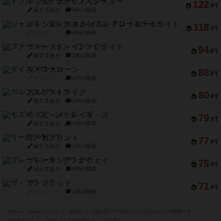
ドブル：ポケットモンスター
122
PT
紹介文あり
4件の投稿
ジャンヌ・ダルク-オルレアン ドロー＆ライト
118
PT
紹介文なし
5件の投稿
ファースト・イン・フライト
94
PT
紹介文あり
3件の投稿
ダイススローン
88
PT
紹介文なし
1件の投稿
ガルフストライク
80
PT
紹介文あり
1件の投稿
モズビ－ズ・レイダ－ズ
79
PT
紹介文あり
1件の投稿
リー対グラント
77
PT
紹介文あり
1件の投稿
ブレーキング・アウェイ
75
PT
紹介文あり
4件の投稿
ザ・フラッド
71
PT
紹介文なし
1件の投稿
※Apple、Apple のロゴ は、米国および他の国々で登録されたApple Inc.の商標です。
※App Store は、Apple Inc.のサービスマークです。