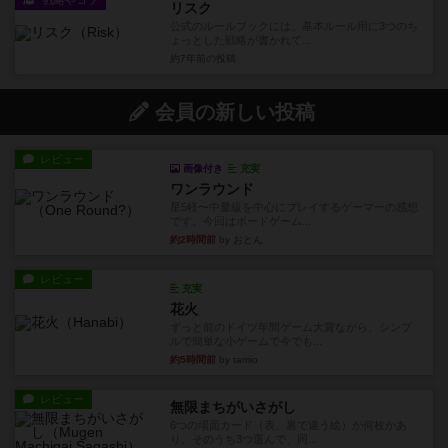
戦略やコツ
リスク
公式のルールブックには、基本ルール用に3つのち
ょっとした戦略が書かれて...
約7年前
の投稿
会員の新しい投稿
レビュー
画像付き
充実
ワンラウンド
星5軽〜中量級を中心にプレイするゲーマーの感想
です。今回はボードゲーム...
約2時間前
by おとん
レビュー
充実
花火
ずっと前のドイツ年間ゲーム大賞ながら、シンプ
ルで簡単な小ゲームで今でも...
約5時間前
by tamio
レビュー
無限まちがいさがし
6つの場面カード（表、裏で違う絵）が何枚かあ
り、そのうち3つ選んで、同...