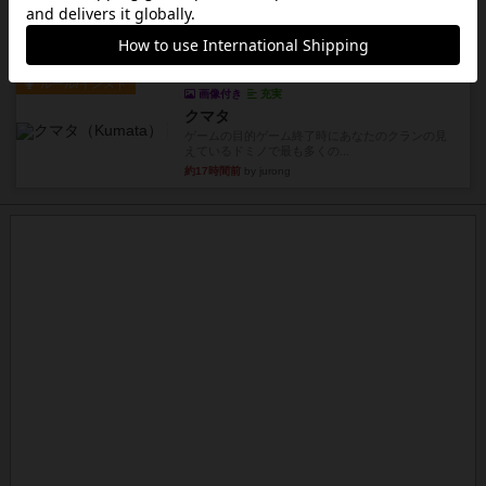
ケビン・ザッカーがデザインした１ヘクス=２マイ
ルの戦役級シリーズは以下...
約16時間前
by Chaco
ルール/インスト
画像付き
充実
クマタ
ゲームの目的ゲーム終了時にあなたのクランの見
えているドミノで最も多くの...
約17時間前
by jurong