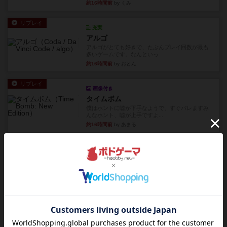
約16時間前
by くみ
リプレイ
充実
アルゴ
アルゴがとても好きで、たぶんプレイ回数が最も
多いゲームです。なんといっ...
約16時間前
by おとん
リプレイ
画像付き
タイムボム
僕はホントに嘘が下手なようで、すぐバレますみ
んなホント、嘘が上手ですよ...
約16時間前
by あまる
レビュー
画像付き
タイムボム
まず簡単で軽い！大人数で遊べる！それなのに小
箱！何より楽しい！！正体隠...
約16時間前
by あまる
レビュー
充実
1809