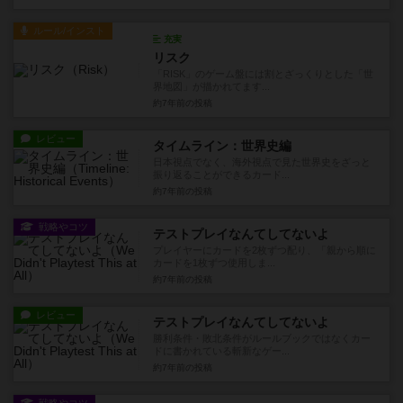
ルール/インスト
充実
リスク
「RISK」のゲーム盤には割とざっくりとした「世
界地図」が描かれてます...
約7年前
の投稿
レビュー
タイムライン：世界史編
日本視点でなく、海外視点で見た世界史をざっと
振り返ることができるカード...
約7年前
の投稿
戦略やコツ
テストプレイなんてしてないよ
プレイヤーにカードを2枚ずつ配り、「親から順に
カードを1枚ずつ使用しま...
約7年前
の投稿
レビュー
テストプレイなんてしてないよ
勝利条件・敗北条件がルールブックではなくカー
ドに書かれている斬新なゲー...
約7年前
の投稿