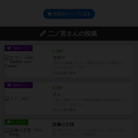
交易王のトップに戻る
二ノ宮さんの投稿
戦略やコツ
充実
カタン
カタンの戦略ガイド 〜勝利点10点への最短ルー
ト〜カタンは**「交渉・...
1年以上前
の投稿
戦略やコツ
充実
イト
「Ito」攻略ガイド 〜阿吽の呼吸で勝利を掴め！〜
さてさて、みなさん。...
1年以上前
の投稿
レビュー
語彙の王様
皆で遊べるカードゲームを探していて見つけまし
た。このゲーム、一見簡単そ...