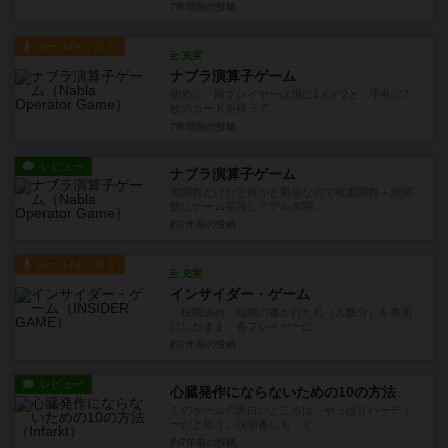
7年弱前
の投稿
ルール/インスト
充実
ナブラ演算子ゲーム
初めに、両プレイヤーは場に1,x,x^2と、手札に7
枚のカードを持って...
7年弱前
の投稿
レビュー
ナブラ演算子ゲーム
実関数だけだと何かと窮屈なので複素関数＋超関
数にゲーム拡張してデルタ関...
約7年前
の投稿
ルール/インスト
充実
インサイダー・ゲーム
・役職決め 役職の書かれた札（人数分）を裏面
にしたまま、各プレイヤーに...
約7年前
の投稿
レビュー
心臓発作にならないための10の方法
このゲームの面白いところは、やっぱりパーティ
ーだと思う。説明書にも「ぐ...
約7年前
の投稿