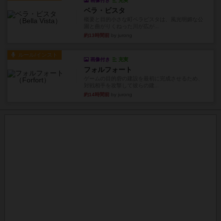
画像付き
充実
ベラ・ビスタ
概要と目的小さな町ベラビスタは、風光明媚な公
園と曲がりくねった川が広が...
約13時間前
by jurong
ルール/インスト
画像付き
充実
フォルフォート
ゲームの目的砦の建設を最初に完成させるため、
対戦相手を攻撃して彼らの建...
約14時間前
by jurong