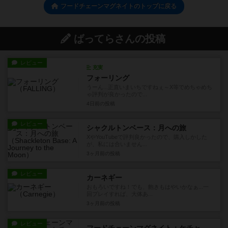
フードチェーンマグネイトのトップに戻る
ばってらさんの投稿
レビュー
充実
フォーリング
うーん...正直いまいちですねぇ～X等でめちゃめち
ゃ評判が良かったので...
4日前
の投稿
レビュー
シャクルトンベース：月への旅
XやYouTubeで評判良かったので、購入しかした
が、私には合いません...
3ヶ月前
の投稿
レビュー
カーネギー
おもろいですね！でも、飽きもはやいかなぁ...一
回プレイすれば、大体あ...
3ヶ月前
の投稿
レビュー
フードチェーンマグネイト：ケチャップ（拡張）