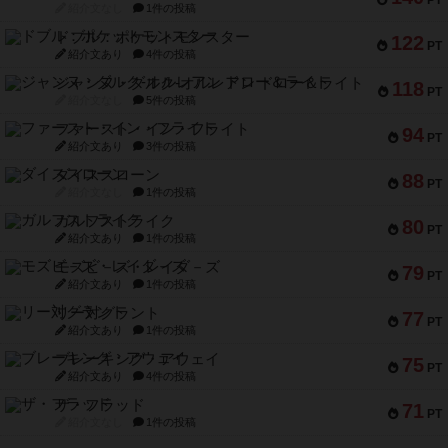
PT
紹介文なし
1件の投稿
ドブル：ポケットモンスター
122
PT
紹介文あり
4件の投稿
ジャンヌ・ダルク-オルレアン ドロー＆ライト
118
PT
紹介文なし
5件の投稿
ファースト・イン・フライト
94
PT
紹介文あり
3件の投稿
ダイススローン
88
PT
紹介文なし
1件の投稿
ガルフストライク
80
PT
紹介文あり
1件の投稿
モズビ－ズ・レイダ－ズ
79
PT
紹介文あり
1件の投稿
リー対グラント
77
PT
紹介文あり
1件の投稿
ブレーキング・アウェイ
75
PT
紹介文あり
4件の投稿
ザ・フラッド
71
PT
紹介文なし
1件の投稿