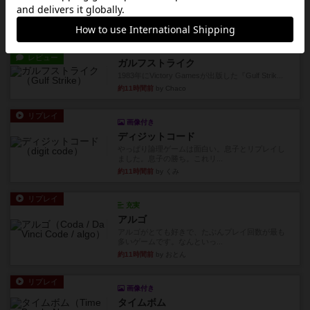
星7軽〜中量級を中心にプレイするゲーマーの感想
です。ボードゲーム会にて...
約10時間前
by おとん
レビュー
ガルフストライク
1983年にVictory Gamesが出版した『Gulf Strik...
約11時間前
by Chaco
リプレイ
画像付き
ディジットコード
やっぱり論理ゲームは面白い。息子とリプレイし
ました。息子の勝ち。これリ...
約11時間前
by くみ
リプレイ
充実
アルゴ
アルゴがとても好きで、たぶんプレイ回数が最も
多いゲームです。なんといっ...
約11時間前
by おとん
リプレイ
画像付き
タイムボム