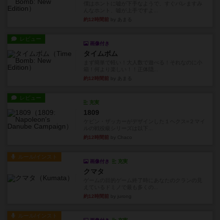
僕はホントに嘘が下手なようで、すぐバレますみ
んなホント、嘘が上手ですよ...
約12時間前
by あまる
レビュー
画像付き
タイムボム
まず簡単で軽い！大人数で遊べる！それなのに小
箱！何より楽しい！！正体隠...
約12時間前
by あまる
レビュー
充実
1809
ケビン・ザッカーがデザインした１ヘクス=２マイ
ルの戦役級シリーズは以下...
約12時間前
by Chaco
ルール/インスト
画像付き
充実
クマタ
ゲームの目的ゲーム終了時にあなたのクランの見
えているドミノで最も多くの...
約12時間前
by jurong
ルール/インスト