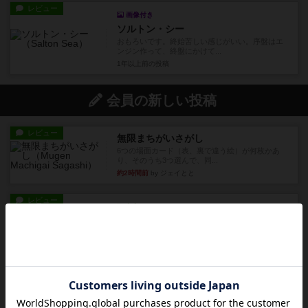
レビュー
画像付き
ソルトン・シー
おもろいです。終始苦しい感じがいい。序盤はエ
ンジン作って、終盤にかけて...
1年以上前
の投稿
会員の新しい投稿
レビュー
無限まちがいさがし
6つの場面カード（表、裏で違う絵）が何枚かあ
り、そのうち3つ選んで、同...
約2時間前
by ジェイとと
レビュー
充実
チケットトゥライド / チケットトゥライドアメリカ
デジタルソロプレイ。元祖チケライ？マップがた
くさん出てるからどれをプレ...
約4時間前
by おーちゃん
レビュー
画像付き
充実
ホットストリーク