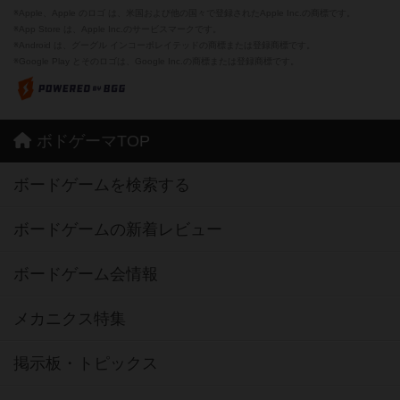
※Apple、Apple のロゴ は、米国および他の国々で登録されたApple Inc.の商標です。
※App Store は、Apple Inc.のサービスマークです。
※Android は、グーグル インコーポレイテッドの商標または登録商標です。
※Google Play とそのロゴは、Google Inc.の商標または登録商標です。
ボドゲーマTOP
ボードゲームを検索する
ボードゲームの新着レビュー
ボードゲーム会情報
メカニクス特集
掲示板・トピックス