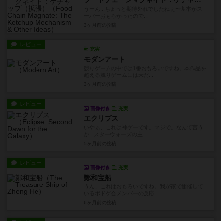
うーん...ちょっと期待外れでしたねぇ〜基本がス
ーパーおもろかったので...
3ヶ月前
の投稿
レビュー
充実
モダンアート
競りゲームの中では1番おもろいですね。本作品を
超える競りゲームには未だ...
3ヶ月前
の投稿
レビュー
画像付き
充実
エクリプス
いやぁ、これは神ゲーです。マジで。なんて言う
か...スターウォーズの主...
5ヶ月前
の投稿
レビュー
画像付き
充実
鄭和宝船
うん、これはおもろいですね。我が家で開催して
いるボドゲ会メンバーの反応...
6ヶ月前
の投稿