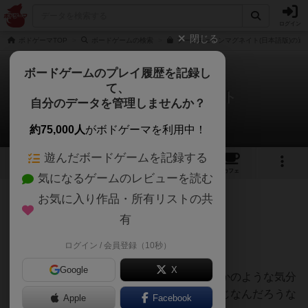
ログイン
閉じる
ボドゲーマTOP
ボードゲームの検索
フードチェーンマグネイト(日本語版)の通
ボードゲームのプレイ履歴を記録し
て、
フードチェーンマグネイト
自分のデータを管理しませんか？
ばってらさんのレビュー
約75,000人
がボドゲーマを利用中！
遊んだボードゲームを記録する
8
22
72
トップ
画像
動画
レビュー
カフェ
気になるゲームのレビューを読む
お気に入り作品・所有リストの共
476名
6名
0
7ヶ月前
有
ログイン / 会員登録（10秒）
最高に面白いですね♪
Google
X
まるで自分がレストランの経営者になったかのような気分
に浸れます。リアル経営もきっとこんな感じなんだろうな
Apple
Facebook