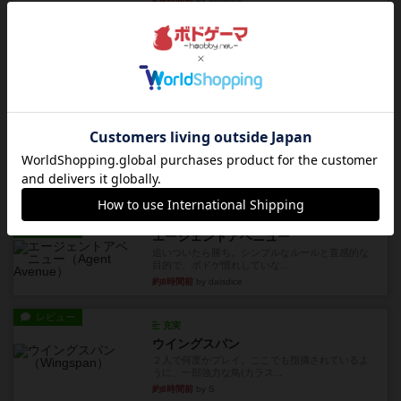
レビュー
ふたつの街の物語
タイルを4×4で並べて街づくりします。ただし、
街は各プレイヤーの間にあ...
約7時間前
by ジェイとと
ルール/インスト
画像付き
ざりかに将棋
３種類の駒だけが登場する超シンプルな将棋系ゲ
ーム入門作品です♪(＾＾)...
約7時間前
by あんちっく
レビュー
エージェントアベニュー
追いついたら勝ち。シンプルなルールと直感的な
目的で、ボドゲ慣れしていな...
約8時間前
by daisdice
レビュー
充実
ウイングスパン
２人で何度かプレイ。ここでも指摘されているよ
うに、一部強力な鳥(カラス...
約8時間前
by S