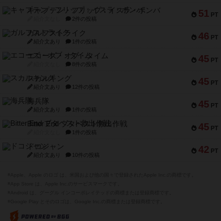
キャプテン・フリップ：イスラ・ボンバ
51
PT
紹介文なし
2件の投稿
ガルフストライク
46
PT
紹介文あり
1件の投稿
エコーズ・オブ・タイム
45
PT
紹介文なし
8件の投稿
スカルキング
45
PT
紹介文あり
12件の投稿
海兵隊
45
PT
紹介文あり
1件の投稿
Bitter End ブタペスト救出作戦
45
PT
紹介文なし
1件の投稿
ドコジャン
42
PT
紹介文あり
10件の投稿
※Apple、Apple のロゴ は、米国および他の国々で登録されたApple Inc.の商標です。
※App Store は、Apple Inc.のサービスマークです。
※Android は、グーグル インコーポレイテッドの商標または登録商標です。
※Google Play とそのロゴは、Google Inc.の商標または登録商標です。