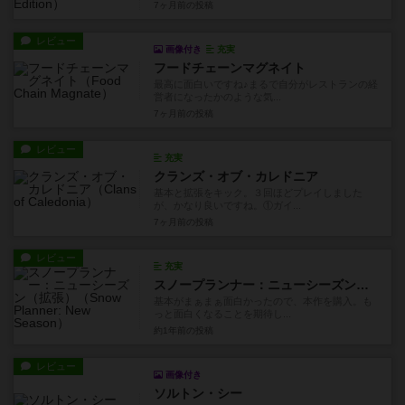
7ヶ月前
の投稿
レビュー
画像付き
充実
フードチェーンマグネイト
最高に面白いですね♪まるで自分がレストランの経
営者になったかのような気...
7ヶ月前
の投稿
レビュー
充実
クランズ・オブ・カレドニア
基本と拡張をキック。３回ほどプレイしました
が、かなり良いですね。①ガイ...
7ヶ月前
の投稿
レビュー
充実
スノープランナー：ニューシーズン（拡張）
基本がまぁまぁ面白かったので、本作を購入。も
っと面白くなることを期待し...
約1年前
の投稿
レビュー
画像付き
ソルトン・シー