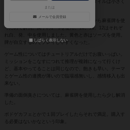
らと面倒で、プレイアビリティが悪すぎ（タイルは小さく
または
て持ちにくいし、並べ替えるのが手間）。
メールで会員登録
プレイアビリティの不満に関しては、途中から麻雀牌を使
ったので解消。萬子の1〜9を使用、10、11、12はそれぞ
れ白、発、中を使用しました。黄色と赤はソーズを使用。
しばらく表示しない
牌が自立するのでプレイしやすくなった。
ゲーム性についてはチュートリアルだけでお腹いっぱい。
ミッションをこなすにつれて推理が複雑になって行くけ
ど、基本やってることは同じなので、飽きも早い。テーマ
とゲーム性の連携が薄いので臨場感無いし、感情移入も出
来ない。
準備の面倒臭さについては、麻雀牌を使用したら少し解消
した。
ボドゲカフェとかで１回プレイしたらそれで満足。購入す
る必要はないかなという印象。