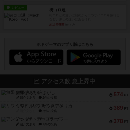
レビュー
街コロ通
街コロとの違いは初めから二つサイコロを振れる
など、少しの違いはあるけれ...
約13時間前
by くみ
ボドゲーマのアプリ版はこちら
アクセス数 急上昇中
無限まちがいさがし
574
PT
紹介文あり
2件の投稿
リワイルド：サウスアメリカ
389
PT
紹介文なし
2件の投稿
アンダー・ザ・テーブラー
378
PT
紹介文あり
1件の投稿