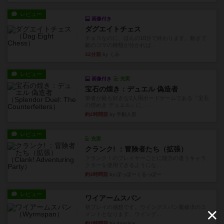
レビュー
画像付き
ダグエイトチェス
チェスなのに、ほんの10分で終わります。動きで
敵のコマの種類が分かれば...
32分前
by くみ
レビュー
画像付き
充実
宝石の煌き：デュエル 偽造者
筆者が最も好きな2人用ボードゲームである『宝石
の煌めき デュエル』に、...
約2時間前
by 手動人形
レビュー
充実
クランク! ：冒険者たち（拡張）
クランク！のプレイヤーごとに能力の違うキャラ
クターを使用できるようにな...
約3時間前
by ぽっぽーくるっぽー
レビュー
ワイアームスパン
初プレイの感想です。ウイングスパン履修済のコ
メントとなります。ウイング...
約3時間前
by daisdice