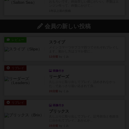
おもろいです。終始苦しい感じがいい。序盤はエ
ンジン作って、終盤にかけて...
1年以上前
の投稿
会員の新しい投稿
レビュー
スライプ
メインコマ一つサブコマ四つでそれぞれプレイし
ます。動かし方はコマか壁に...
12分前
by くみ
リプレイ
画像付き
リーダーズ
久しぶりに取り出してプレイ。詰めきれなかっ
た…であっさり追い込まれて負...
20分前
by くみ
リプレイ
画像付き
ブリックス
久しぶりに取り出してプレイ。記号担当と色担当
に分かれてプレイ。あかんか...
25分前
by くみ