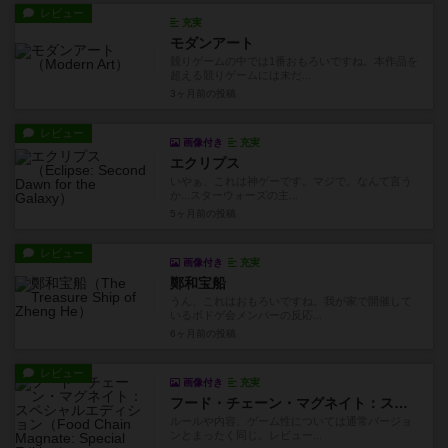
レビュー
充実
モダンアート
競りゲームの中では1番おもろいですね。本作品を
超える競りゲームには未だ...
3ヶ月前
の投稿
レビュー
画像付き
充実
エクリプス
いやぁ、これは神ゲーです。マジで。なんて言う
か...スターウォーズの主...
5ヶ月前
の投稿
レビュー
画像付き
充実
鄭和宝船
うん、これはおもろいですね。我が家で開催して
いるボドゲ会メンバーの反応...
6ヶ月前
の投稿
レビュー
画像付き
充実
フード・チェーン・マグネイト：スペシャルエディション
ルールや内容、ゲーム性については通常バージョ
ンとまったく同じ。レビュー...