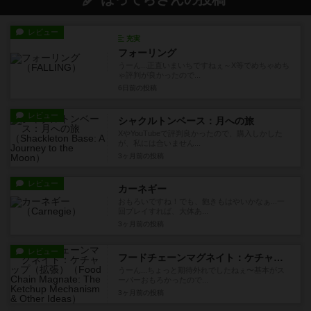
レビュー
充実
フォーリング
うーん...正直いまいちですねぇ～X等でめちゃめち
ゃ評判が良かったので...
6日前
の投稿
レビュー
シャクルトンベース：月への旅
XやYouTubeで評判良かったので、購入しかした
が、私には合いません...
3ヶ月前
の投稿
レビュー
カーネギー
おもろいですね！でも、飽きもはやいかなぁ...一
回プレイすれば、大体あ...
3ヶ月前
の投稿
レビュー
フードチェーンマグネイト：ケチャップ（拡張）
うーん...ちょっと期待外れでしたねぇ〜基本がス
ーパーおもろかったので...
3ヶ月前
の投稿