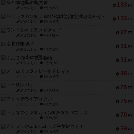
宵と暁の呪文書
133
PT
紹介文あり
8件の投稿
セミファイナル ～お前はまだ生きている～
103
PT
紹介文あり
1件の投稿
ワン・トゥ・ファイブ
97
PT
紹介文あり
1件の投稿
南北戦争
91
PT
紹介文あり
1件の投稿
ふたつの城の物語
91
PT
紹介文あり
6件の投稿
ノームズ・アット・ナイト
88
PT
紹介文なし
1件の投稿
マーリン
76
PT
紹介文あり
6件の投稿
フラットアイアン
75
PT
紹介文なし
2件の投稿
トランスオリエント・エクスプレス
70
PT
紹介文なし
1件の投稿
アンブッシュ！：ムーブアウト！
59
PT
紹介文あり
1件の投稿