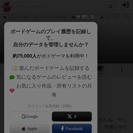
ログイン
閉じる
ボドゲーマTOP
ボードゲームの検索
ボムスカッド
ボムバスターズの通販
ボードゲームのプレイ履歴を記録し
て、
ボムバスターズ
自分のデータを管理しませんか？
ばってらさんのレビュー
約75,000人
がボドゲーマを利用中！
遊んだボードゲームを記録する
5
1
16
118
トップ
画像
動画
レビュー
カフェ
気になるゲームのレビューを読む
お気に入り作品・所有リストの共
929名
2名
0
7ヶ月前
有
ログイン / 会員登録（10秒）
10回ほどプレイしました。
Google
X
うーん...正直ここまで人気の理由が分かりませんね。やっ
てることは知育玩具の「アルゴ」とほぼ同じ。準備がやた
Apple
Facebook