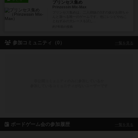
プリンセス集め
Prinzessin Mix-Max
プリンセス集めは、二人姉妹の3才の妹がお姉ちゃ
んと遊べる唯一のゲームです。他にレシピやねこ
とねずみの大レースを試し...
約7年前
の投稿
参加コミュニティ（0）
一覧を見る
非公開コミュニティのみに参加しているか
参加しているコミュニティがないユーザーです
ボードゲーム会の参加履歴
一覧を見る