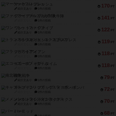
マーケットフレッシュ
170
PT
紹介文あり
1件の投稿
ファイアー・ブルズ / 火牛陣
141
PT
紹介文なし
1件の投稿
ワン・トゥ・ファイブ
122
PT
紹介文あり
1件の投稿
トランスオリエント・エクスプレス
119
PT
紹介文なし
1件の投稿
フラットアイアン
118
PT
紹介文なし
2件の投稿
エコーズ・オブ・タイム
118
PT
紹介文なし
8件の投稿
南北戦争
79
PT
紹介文あり
1件の投稿
キャプテン・フリップ：イスラ・ボンバ
72
PT
紹介文なし
2件の投稿
メメントオンラインタクティクス
70
PT
紹介文あり
4件の投稿
パーミッド
68
PT
紹介文なし
1件の投稿