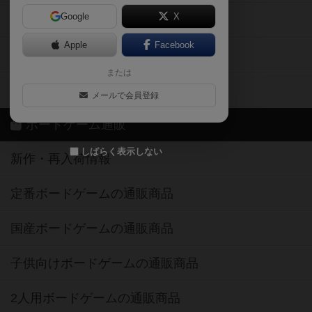
Google
X
ボドとも・会員一覧
Apple
Facebook
ボードゲーム業界コラム
または
ボドゲーマご利用案内
メールで会員登録
ボードゲーム通販
しばらく表示しない
新作・再入荷情報
定番ボードゲームの通販商品
国産ボードゲームの通販商品
子供向けボードゲームの通販商品
2人用ボードゲームの通販商品