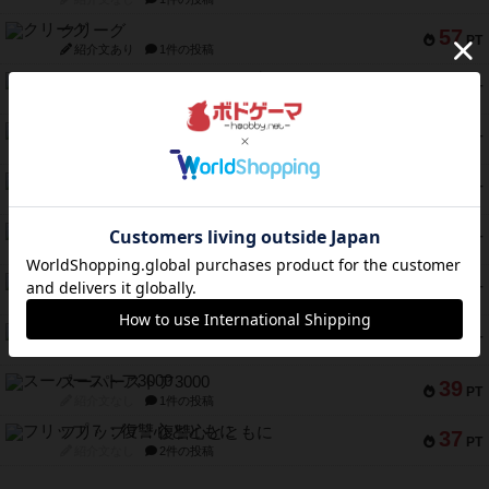
クリーグ
57
PT
紹介文あり
1件の投稿
セミファイナル ～お前はまだ生きている～
53
PT
紹介文あり
1件の投稿
ふたつの街の物語
52
PT
紹介文あり
18件の投稿
クランク! ：冒険者たち（拡張）
50
PT
紹介文あり
4件の投稿
とうほうの！
42
PT
紹介文なし
1件の投稿
スターマイン・ラミー ポケット
42
PT
紹介文あり
2件の投稿
海兵隊
39
PT
紹介文あり
1件の投稿
スーパーストア3000
39
PT
紹介文なし
1件の投稿
フリップ７：復讐心とともに
37
PT
紹介文なし
2件の投稿