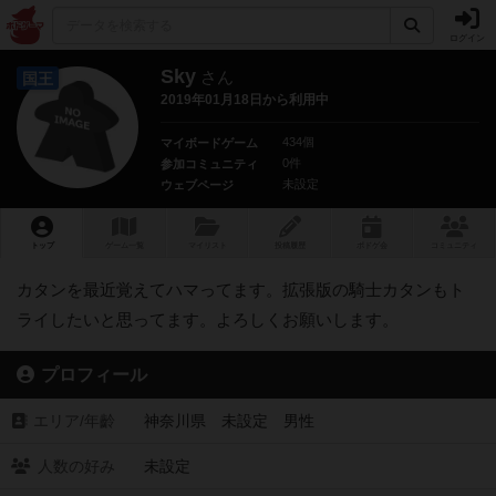
ログイン
Sky
さん
国王
2019年01月18日から利用中
434個
マイボードゲーム
0件
参加コミュニティ
未設定
ウェブページ
トップ
ゲーム一覧
マイリスト
投稿履歴
ボ
ドゲ
会
コミュニティ
カタンを最近覚えてハマってます。拡張版の騎士カタンもト
ライしたいと思ってます。よろしくお願いします。
プロフィール
エリア/年齡
神奈川県 未設定 男性
人数の好み
未設定