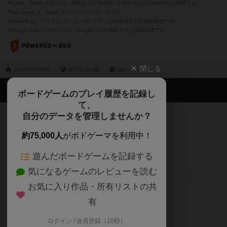
※Apple、Apple のロゴ は、米国および他の国々で登録されたApple Inc.の商標です。
※App Store は、Apple Inc.のサービスマークです。
※Android は、グーグル インコーポレイテッドの商標または登録商標です。
※Google Play とそのロゴは、Google Inc.の商標または登録商標です。
閉じる
ボドゲーマTOP
ボドとも一覧
Sky
ボドゲーマTOP
ボードゲームのプレイ履歴を記録し
て、
ボードゲームを検索する
自分のデータを管理しませんか？
約75,000人
がボドゲーマを利用中！
ボードゲームの新着レビュー
遊んだボードゲームを記録する
ボードゲーム会情報
気になるゲームのレビューを読む
お気に入り作品・所有リストの共
メカニクス特集
有
掲示板・トピックス
ログイン / 会員登録（10秒）