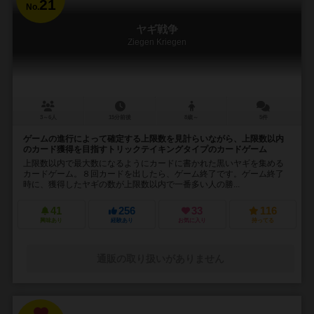
21
No.
ヤギ戦争
Ziegen Kriegen
3～6人
15分前後
8歳～
5件
ゲームの進行によって確定する上限数を見計らいながら、上限数以内
のカード獲得を目指すトリックテイキングタイプのカードゲーム
上限数以内で最大数になるようにカードに書かれた黒いヤギを集める
カードゲーム。８回カードを出したら、ゲーム終了です。ゲーム終了
時に、獲得したヤギの数が上限数以内で一番多い人の勝...
41
256
33
116
興味あり
経験あり
お気に入り
持ってる
通販の取り扱いがありません