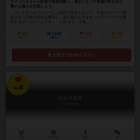
サイコロ＆タイル配置で効果発動！ 城主となって牧場や町を作り、
豊かな国土を完成しよう。
プレイヤーはブルゴーニュ地方の領主となって、中央のボードに配
置された土地や資源を獲得し、最も豊かな街を作ったプレイヤーが勝
利するボードゲームです。 いわゆる「大箱」...
651
1549
518
747
興味あり
経験あり
お気に入り
持ってる
再入荷までお待ち下さい
8
No.
ケルベロス
Cerberus
3～5人
10～20分
10歳～
4件