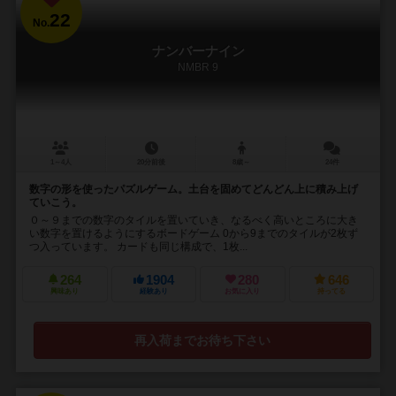
22
No.
ナンバーナイン
NMBR 9
1～4人
20分前後
8歳～
24件
数字の形を使ったパズルゲーム。土台を固めてどんどん上に積み上げ
ていこう。
０～９までの数字のタイルを置いていき、なるべく高いところに大き
い数字を置けるようにするボードゲーム 0から9までのタイルが2枚ず
つ入っています。 カードも同じ構成で、1枚...
264
1904
280
646
興味あり
経験あり
お気に入り
持ってる
再入荷までお待ち下さい