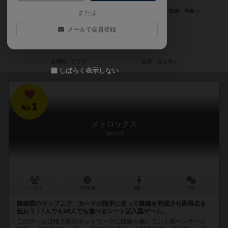
または
メールで会員登録
しばらく表示しない
1
No.
メトロックス
MetroX
1～99人
20分前後
8歳～
13件
路線図のマップ上で、カードの指示に従って路線を完成させ高得点を
狙おう！1人でも99人でも遊べるシート記入型ゲーム。
このゲームは地下鉄のネットワークに路線を敷いていく紙ペンゲーム