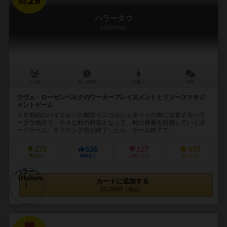
29
No.
ハラータウ
Hallertau
1～4人
50～140分
12歳～
15件
ウヴェ・ローゼンベルクのワーカープレイスメントとリソースマネジ
メントゲーム
１６世紀のバイエルンの都市インゴルシュタットの南に位置するハラ
ータウ地方で、小さな村の村長となって、村の発展を目指していくボ
ードゲーム。６ラウンド目が終了したら、ゲーム終了で...
272
536
127
473
興味あり
経験あり
お気に入り
持ってる
カートに追加する
10,780円（税込）