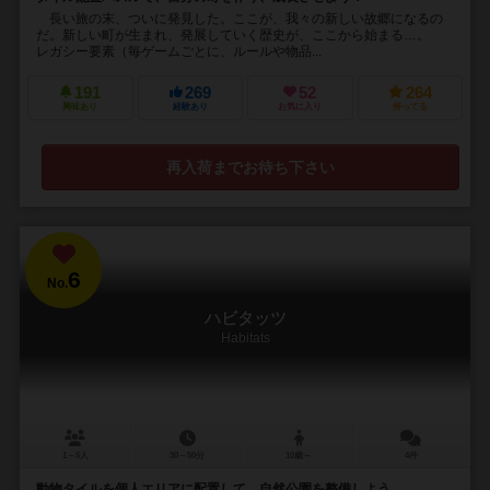
長い旅の末、ついに発見した。ここが、我々の新しい故郷になるの
だ。新しい町が生まれ、発展していく歴史が、ここから始まる…。
レガシー要素（毎ゲームごとに、ルールや物品...
191
269
52
264
興味あり
経験あり
お気に入り
持ってる
再入荷までお待ち下さい
6
No.
ハビタッツ
Habitats
1～5人
30～50分
10歳～
4件
動物タイルを個人エリアに配置して、自然公園を整備しよう