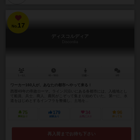
17
No.
ディスコルディア
Discordia
1～4人
60～90分
12歳～
6件
ワーカー160人が、あなたの都市へやって来る！
西暦49年の帝政ローマ。ライン川沿いにある各都市には、入植地とし
て船員、兵士、商人、農民がこぞって集まり始めていた。 第一に、水
道をはじめとするインフラを整備し、土地を...
75
179
34
96
興味あり
経験あり
お気に入り
持ってる
再入荷までお待ち下さい