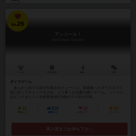
26
No.
アンコール！
Noch mal! / Encore!
1～6人
20分前後
8歳～
5件
ダイスゲーム
あらかじめマス目が印刷されたシートに、別途振ったダイスのマス
目に従ってチェックを入れ、より多くの点数を稼ぐゲーム。 シートに
はピンクオレンジ水色黄色緑の5色のマス目が印刷...
31
216
32
90
興味あり
経験あり
お気に入り
持ってる
再入荷までお待ち下さい