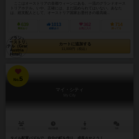
ここはオーストリアの首都ウィーンにある、一流のグランドオース
トリアホテル。いや、正確には、まだ認められてはいない。あなた
は、総支配人として、オーストリア国家お墨付きの最高級...
639
1013
362
714
興味あり
経験あり
お気に入り
持ってる
カートに追加する
11,000円（税込）
5
No.
マイ・シティ
My City
2～4人
45分前後
10歳～
7件
タイル配置パズルで、自分の町を作り、成長させよう！