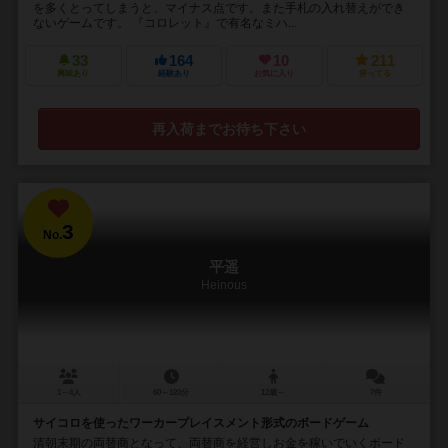
を多くとってしまうと、マイナス点です。また手札の入れ替えができ
ないゲームです。 『コロレット』で有名なミハ...
33
164
10
211
興味あり
経験あり
お気に入り
持ってる
再入荷までお待ち下さい
3
No.
平遥
Heinous
1～4人
60～120分
12歳～
7件
サイコロを使ったワーカープレイスメント形式のボードゲーム
清朝末期の両替商となって、両替商を経営しお金を稼いでいくボード