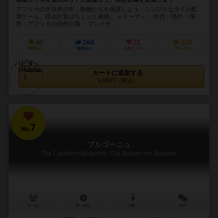
アフリカの大自然の中、動物たちを保護しよう。シンプルなタイル配
置ゲーム。得点計算はちょっと複雑。 ＜テーマ＞ ・年代：現代 ・場
所：アフリカの自然公園 ・プレイヤ...
46
164
31
124
興味あり
経験あり
お気に入り
持ってる
カートに追加する
6,600円（税込）
7
No.
ブルゴーニュ
The Castles of Burgundy / Die Burgen von Burgund
2～4人
30～90分
12歳～
24件