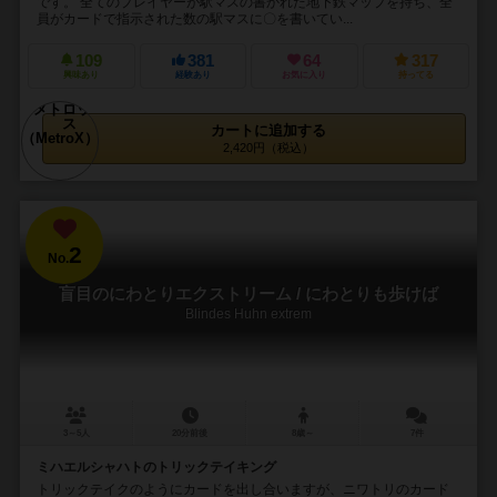
です。 全てのプレイヤーが駅マスの書かれた地下鉄マップを持ち、全
員がカードで指示された数の駅マスに〇を書いてい...
109
381
64
317
興味あり
経験あり
お気に入り
持ってる
カートに追加する
2,420円（税込）
2
No.
盲目のにわとりエクストリーム / にわとりも歩けば
Blindes Huhn extrem
3～5人
20分前後
8歳～
7件
ミハエルシャハトのトリックテイキング
トリックテイクのようにカードを出し合いますが、ニワトリのカード