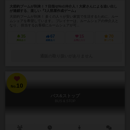
大節約ブームが到来！？目指せNo1仲介人！大家さんによる追い出し
が連鎖する、楽しい『3人部屋作成ゲーム』
大節約ブームが到来！ 多くの人々が安い家賃で生活するために、ルー
ムシェアを希望しています。 プレイヤーは、ルームシェアの仲介人と
なり、 担当するお客様にルームシェアが可...
35
67
15
70
興味あり
経験あり
お気に入り
持ってる
通販の取り扱いがありません
10
No.
バス&ストップ
BUS & STOP