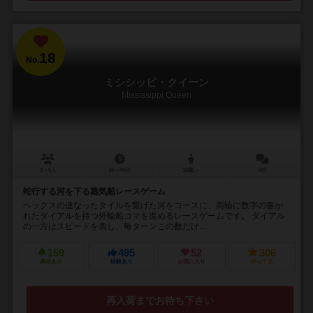
18
No.
ミシシッピ・クイーン
Mississippi Queen
3～5人
30～40分
10歳～
8件
蛇行する河を下る蒸気船レースゲーム
ヘックスの連なったタイルを繋げた河をコースに、両輪に数字の書か
れたダイアルを持つ外輪船コマを進めるレースゲームです。 ダイアル
の一方はスピードを表し、毎ターンこの数だけ...
159
495
52
306
興味あり
経験あり
お気に入り
持ってる
再入荷までお待ち下さい