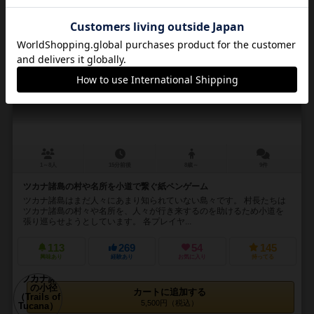
16
No.
ツカナ諸島の小径
Trails of Tucana
1～8人
15分前後
8歳～
9件
ツカナ諸島の村や名所を小道で繋ぐ紙ペンゲーム
ツカナ諸島はまだ人々にあまり知られていない島々です。 村長たちは
ツカナ諸島の村々や名所を、人々が行き来するのを助けるため小道を
張り巡らせようとしています。 各プレイヤ...
113
269
54
145
興味あり
経験あり
お気に入り
持ってる
カートに追加する
5,500円（税込）