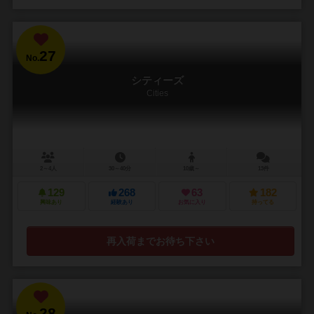
27
No.
シティーズ
Cities
2～4人
30～40分
10歳～
13件
129
268
63
182
興味あり
経験あり
お気に入り
持ってる
再入荷までお待ち下さい
28