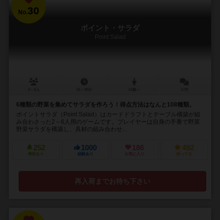
30
No.
ポイント・サラダ
Point Salad
2～6人
15～30分
14歳～
17件
6種類の野菜を集めてサラダを作ろう！得点方法はなんと108種類。
ポイントサラダ（Point Salad）はカードドラフトとテーブル構築が組
み合わさった2～6人用のゲームです。プレイヤーは自身の手番で野菜
野菜サラダを構築し、具材の組み合わせ...
252
1000
186
492
興味あり
経験あり
お気に入り
持ってる
再入荷までお待ち下さい