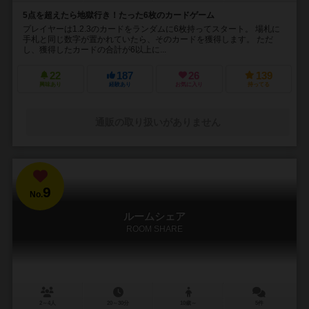
5点を超えたら地獄行き！たった6枚のカードゲーム
プレイヤーは1.2.3のカードをランダムに6枚持ってスタート。 場札に
手札と同じ数字が置かれていたら、そのカードを獲得します。 ただ
し、獲得したカードの合計が6以上に...
22
187
26
139
興味あり
経験あり
お気に入り
持ってる
通販の取り扱いがありません
9
No.
ルームシェア
ROOM SHARE
2～4人
20～30分
10歳～
5件