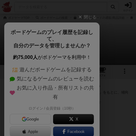
ログイン
閉じる
ボドゲーマTOP
ボードゲームの検索
フラッシュワードの通販/商品詳細
ボードゲームのプレイ履歴を記録し
て、
フラッシュワード
自分のデータを管理しませんか？
次のおすすめボードゲーム
約75,000人
がボドゲーマを利用中！
遊んだボードゲームを記録する
5
7
57
トップ
画像
動画
レビュー
カフェ
気になるゲームのレビューを読む
『フラッシュワード』が好きな方へのおすすめ
お気に入り作品・所有リストの共
このゲームのトップページで投票された「プレイ感の評価」をもとに、傾向
有
が近いボードゲームをランキング形式で紹介します。
※リストには一定の投票数がある作品のみを表示しています
ログイン / 会員登録（10秒）
Google
X
Apple
Facebook