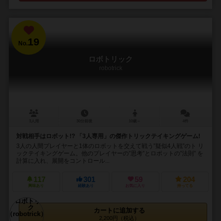
19
No.
ロボトリック
robotrick
3人用
30分前後
10歳～
4件
対戦相手はロボット!? 「3人専用」の傑作トリックテイキングゲーム!
3人の人間プレイヤーと1体のロボットを交えて戦う”疑似4人戦”のト リ
ックテイキングゲーム。他のプレイヤーの”思考”とロボットの”法則” を
計算に入れ、展開をコントロール...
117
301
59
204
興味あり
経験あり
お気に入り
持ってる
カートに追加する
2,200円（税込）