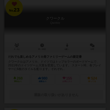
23
No.
クワークル
Qwirkle
2～4人
30～60分
6歳～
12件
だれでも楽しめるアメリカ発ファミリーゲームの新定番
クワークルはアメリカ、ドイツではトップセラーのボードゲームで、
2011年のドイツゲーム大賞を受賞しています。 スタート時、各プレイ
ヤーに6枚のタイルを配ります。それぞれ...
268
980
155
524
興味あり
経験あり
お気に入り
持ってる
通販の取り扱いがありません