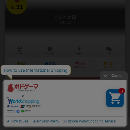
31
No.
トレック12
Trek 12
1～50人
15～30分
8歳～
7件
52
281
50
134
興味あり
経験あり
お気に入り
持ってる
再入荷までお待ち下さい
32
No.
テイク・イット・イージー
Take it Easy!