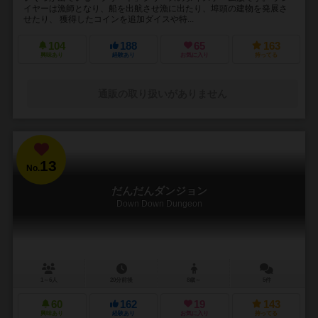
イヤーは漁師となり、船を出航させ漁に出たり、埠頭の建物を発展さ
せたり、 獲得したコインを追加ダイスや特...
104
188
65
163
興味あり
経験あり
お気に入り
持ってる
通販の取り扱いがありません
13
No.
だんだんダンジョン
Down Down Dungeon
1～6人
20分前後
8歳～
5件
60
162
19
143
興味あり
経験あり
お気に入り
持ってる