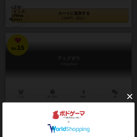
カートに追加する
2,800円（税込）
15
No.
アミグダラ
Amygdala
2～4人
60～90分
10歳～
4件
39
61
10
37
興味あり
経験あり
お気に入り
持ってる
再入荷までお待ち下さい