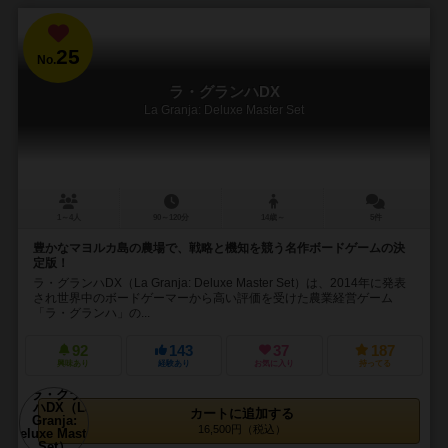
25
No.
ラ・グランハDX
La Granja: Deluxe Master Set
1～4人
90～120分
14歳～
5件
豊かなマヨルカ島の農場で、戦略と機知を競う名作ボードゲームの決
定版！
ラ・グランハDX（La Granja: Deluxe Master Set）は、2014年に発表
され世界中のボードゲーマーから高い評価を受けた農業経営ゲーム
「ラ・グランハ」の...
92
143
37
187
興味あり
経験あり
お気に入り
持ってる
カートに追加する
16,500円（税込）