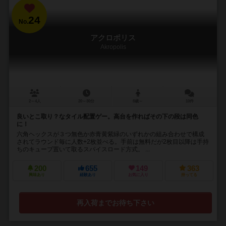
24
No.
アクロポリス
Akropolis
2～4人
20～30分
8歳～
10件
良いとこ取り？なタイル配置ゲー。高台を作ればその下の段は同色
に！
六角ヘックスが３つ無色か赤青黄紫緑のいずれかの組み合わせで構成
されてラウンド毎に人数+2枚並べる。手前は無料だが2枚目以降は手持
ちのキューブ置いて取るスパイスロード方式。 ...
200
655
149
363
興味あり
経験あり
お気に入り
持ってる
再入荷までお待ち下さい