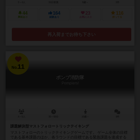
2～4人
15分前後
8歳～
2件
44
164
23
116
興味あり
経験あり
お気に入り
持ってる
再入荷までお待ち下さい
11
No.
ポンプ消防隊
Pompiers!
4～5人
30～50分
10歳～
3件
課題解決型マストフォロートリックテイキング
マストフォローのトリックテイキングゲームです。 ゲーム全体の目標
である基本課題のほか、各ラウンドの目標である緊急課題を達成する