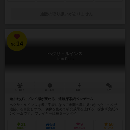
通販の取り扱いがありません
14
No.
ヘクサ・ルインス
Hexa Ruins
1～100人
25～45分
12歳～
1件
遊ぶたびにプレイ感が変わる、遺跡探索紙ペンゲーム
ヘクサ・ルインスは考古学者になって未開の島に見つかった「ヘクサ
遺跡」を目指しつつ、 偶像を集めて研究成果を上げる、探索研究紙ペ
ンゲームです。 プレイヤーは毎ターンダイ...
21
58
9
50
興味あり
経験あり
お気に入り
持ってる