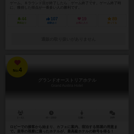
ゲーム。８ラウンド目が終了したら、ゲーム終了です。ゲーム終了時
に、獲得した得点が一番多い人の勝利です。
44
107
19
89
興味あり
経験あり
お気に入り
持ってる
通販の取り扱いがありません
4
No.
グランドオーストリアホテル
Grand Austria Hotel
2～4人
60～120分
12歳～
24件
ロビーでの接客から始まり、カフェに案内、宿泊する部屋の用意ま
で。皇帝の視察に適ったホテルが、最高級ホテルの称号を得る！