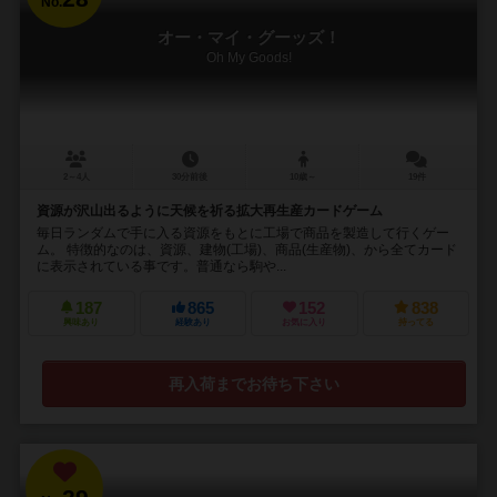
No.
オー・マイ・グーッズ！
Oh My Goods!
2～4人
30分前後
10歳～
19件
資源が沢山出るように天候を祈る拡大再生産カードゲーム
毎日ランダムで手に入る資源をもとに工場で商品を製造して行くゲー
ム。 特徴的なのは、資源、建物(工場)、商品(生産物)、から全てカード
に表示されている事です。普通なら駒や...
187
865
152
838
興味あり
経験あり
お気に入り
持ってる
再入荷までお待ち下さい