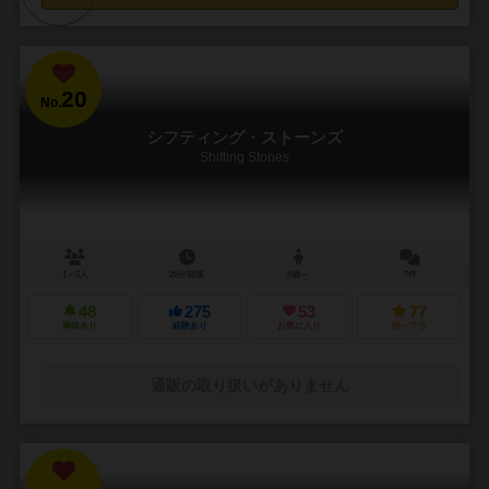
20
No.
シフティング・ストーンズ
Shifting Stones
1～5人
20分前後
8歳～
7件
48
275
53
77
興味あり
経験あり
お気に入り
持ってる
通販の取り扱いがありません