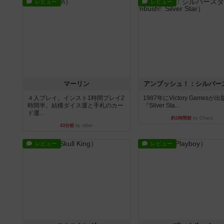
レビュー
レビュー
マーリン
アンブッシュ！：シルバー
４人プレイ。インスト1時間プレイ2
1987年にVictory Gamesが
時間半。結構ダイス運と手札のカー
『Silver Sta...
ド運...
約1時間前
by Chaco
43分前
by oliber
レビュー
レビュー