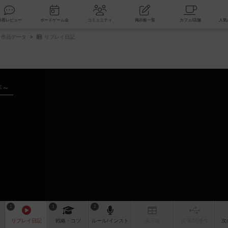
索
新着レビュー
ボードゲーム会
コミュニティ
掲示板一覧
作品データ
リプレイ日記
年～
1
1
2
リプレイ
日記
戦略
・コツ
ルール
/インスト
掲示板
拡張/関連
作
次