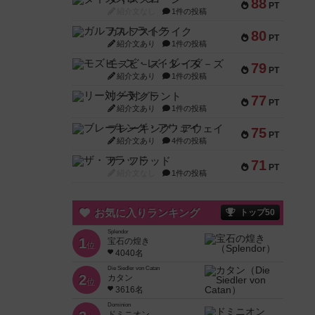
88
PT
紹介文なし
1件の投稿
ガルフストライク
80
PT
紹介文あり
1件の投稿
モズビ－ズ・レイダ－ズ
79
PT
紹介文あり
1件の投稿
リー対グラント
77
PT
紹介文あり
1件の投稿
ブレーキング・アウェイ
75
PT
紹介文あり
4件の投稿
ザ・フラッド
71
PT
紹介文なし
1件の投稿
お気に入りランキング
トップ50
Splendor
1
宝石の煌き
位
4040名
Die Siedler von Catan
2
カタン
位
3616名
Dominion
ドミニオン