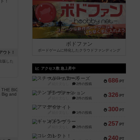
ボドファン
ボードゲームに特化したクラウドファンディング
アウト！
sが出版した
アクセス数 急上昇中
スチームローラーズ
686
PT
紹介文なし
2件の投稿
テンプテーション
326
PT
紹介文なし
2件の投稿
アマナイト
300
PT
紹介文なし
1件の投稿
ギャンブラー
257
PT
紹介文なし
2件の投稿
コレクト！
240
PT