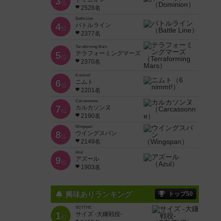
3
位
2528名
Battle Line
4
バトルライン
位
2377名
Terraforming Mars
5
テラフォーミングマーズ
位
2370名
6 nimmt!
6
ニムト
位
2201名
Carcassonne
7
カルカソンヌ
位
2190名
Wingspan
8
ウイングスパン
位
2149名
Azul
9
アズール
位
1903名
興味ありランキング
トップ50
SCYTHE
1
サイズ -大鎌戦役-
位