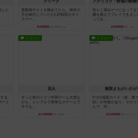
クリーグ
出版した
某動画サイトを眺めてたら、海外の
長らく積みゲーになってま
方が紹介していた2人対戦型のダイ
腰を据えてプレイできまし
スゲー...
ってみ...
約2時間前
by OSAっち
約4時間前
by くみ
レビュー
レビュー
花火
無限まちがいさが
イする
ずっと前のドイツ年間ゲーム大賞な
6つの場面カード（表、裏
ボード
がら、シンプルで簡単な小ゲームで
絵）が何枚かあり、そのう
今でも...
んで、同...
約14時間前
by tamio
約16時間前
by ジェイと