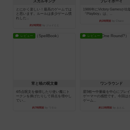
スカルキング
プレイボーイ
とにかく楽しい！最高のゲームでは
1986年にVictory Gamesが
と思います。ルールは多少ゲーム慣
『Playboy』は、...
れした...
約2時間前
by Chaco
約2時間前
by ジェイとと
レビュー
レビュー
宵と暁の呪文書
ワンラウンド
4/5点呪文を修得したり使い魔にト
星5軽〜中量級を中心にプレ
ークンを捧げたりして得点を増やし
ゲーマーの感想です。今回は
てい...
ゲーム...
約7時間前
by ワタル
約11時間前
by おとん