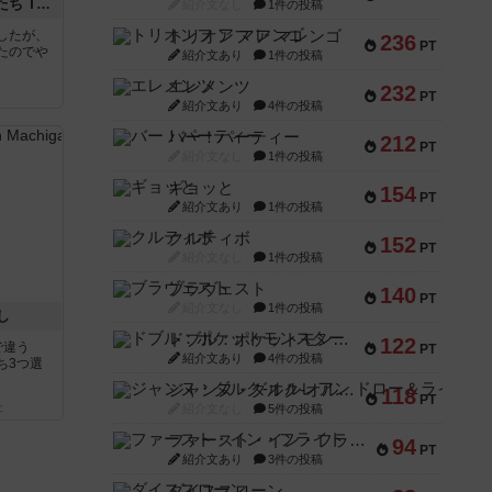
アグリコラ：牧場の動物たち THE BIG BOX
紹介文なし
1件の投稿
したが、
トリオンフ ア マレンゴ
236
PT
たのでや
紹介文あり
1件の投稿
エレメンツ
232
PT
紹介文あり
4件の投稿
バー！パーティー
212
PT
紹介文なし
1件の投稿
ギョッと
154
PT
紹介文あり
1件の投稿
クルティボ
152
PT
紹介文なし
1件の投稿
ブラヴェスト
140
PT
紹介文なし
1件の投稿
し
ドブル：ポケットモンスター
122
で違う
PT
紹介文あり
4件の投稿
ち3つ選
ジャンヌ・ダルク-オルレアン ドロー＆ライト
118
PT
と
紹介文なし
5件の投稿
ファースト・イン・フライト
94
PT
紹介文あり
3件の投稿
ダイススローン