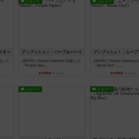
レビュー
レビュー
スター
アンブッシュ！：パープルハート
アンブッシュ！：ムーブ
出版した
1985年にVictory Gamesが出版した
1984年にVictory Game
『Purple Hea...
『Move Out！』...
約1時間前
by Chaco
約1時間前
by Chaco
レビュー
レビュー