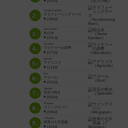
2415名
Terraforming Mars
2
テラフォーミングマーズ
位
2394名
Stone Garden
3
枯山水
位
2281名
Viticulture
4
ワイナリーの四季
位
2272名
Agricola
5
アグリコラ
位
2119名
Azul
6
アズール
位
2035名
Splendor
7
宝石の煌き
位
2028名
Wingspan
8
ウイングスパン
位
2006名
7 Wonders
9
世界の七不思議
位
1919名