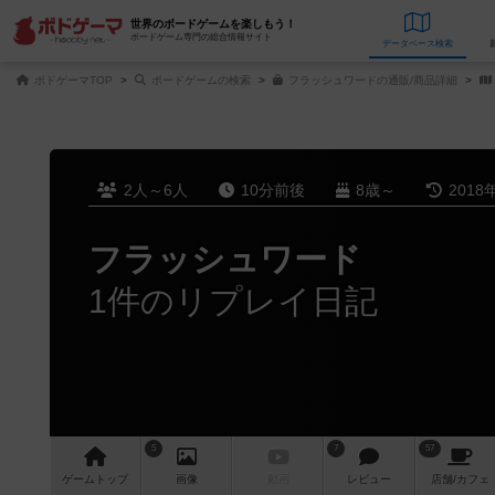
世界のボードゲームを楽しもう！
ボードゲーム専門の総合情報サイト
データベース
検
ボドゲーマTOP
ボードゲームの検索
フラッシュワードの通販/商品詳細
2人～6人
10分前後
8歳～
2018
フラッシュワード
1件のリプレイ日記
5
7
57
ゲーム
トップ
画像
動画
レビュー
店舗/
カフェ