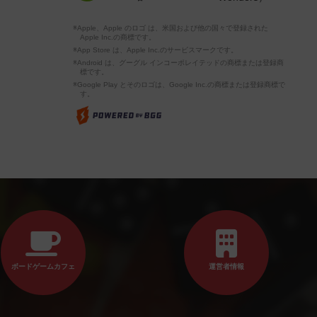
※Apple、Apple のロゴ は、米国および他の国々で登録された
Apple Inc.の商標です。
※App Store は、Apple Inc.のサービスマークです。
※Android は、グーグル インコーポレイテッドの商標または登録商
標です。
※Google Play とそのロゴは、Google Inc.の商標または登録商標で
す。
ボードゲームカフェ
運営者情報