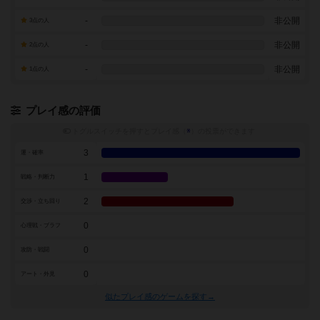
-
非公開
3点の人
-
非公開
2点の人
-
非公開
1点の人
プレイ感の評価
トグルスイッチを押すとプレイ感（
※
）の投票ができます
3
運・確率
1
戦略・判断力
2
交渉・立ち回り
0
心理戦・ブラフ
0
攻防・戦闘
0
アート・外見
似たプレイ感のゲームを探す→