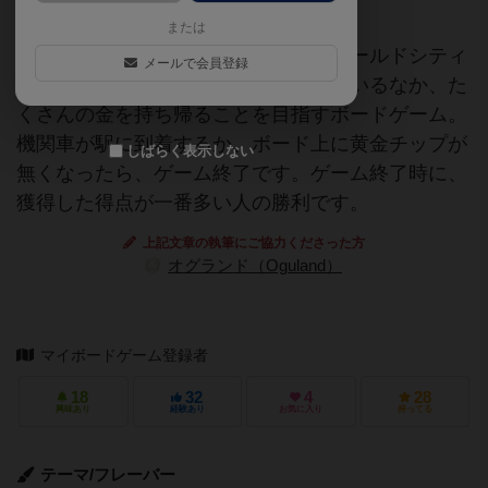
または
ゴールドラッシュの西部の小さな町ゴールドシティ
メールで会員登録
に人々が一攫千金を狙ってやってきているなか、た
くさんの金を持ち帰ることを目指すボードゲーム。
機関車が駅に到着するか、ボード上に黄金チップが
しばらく表示しない
無くなったら、ゲーム終了です。ゲーム終了時に、
獲得した得点が一番多い人の勝利です。
上記文章の執筆にご協力くださった方
オグランド（Oguland）
マイボードゲーム登録者
18
32
4
28
興味あり
経験あり
お気に入り
持ってる
テーマ/フレーバー