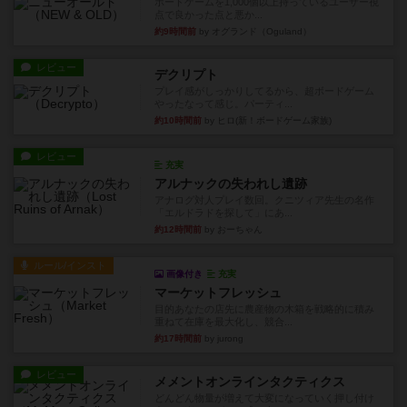
ボードゲームを1,000個以上持っているユーザー視
点で良かった点と悪か...
約9時間前
by オグランド（Oguland）
レビュー
デクリプト
プレイ感がしっかりしてるから、超ボードゲーム
やったなって感じ。パーティ...
約10時間前
by ヒロ(新！ボードゲーム家族)
レビュー
充実
アルナックの失われし遺跡
アナログ対人プレイ数回。クニツィア先生の名作
「エルドラドを探して」にあ...
約12時間前
by おーちゃん
ルール/インスト
画像付き
充実
マーケットフレッシュ
目的あなたの店先に農産物の木箱を戦略的に積み
重ねて在庫を最大化し、競合...
約17時間前
by jurong
レビュー
メメントオンラインタクティクス
どんどん物量が増えて大変になっていく押し付け