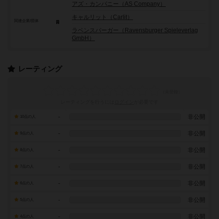
アズ・カンパニー（AS Company）
キャルリット（Carlit）
関連企業/団体
ラベンスバーガー（Ravensburger Spieleverlag
GmbH）
レーティング
レーティングを行うには
ログイン
が必要です
-
非公開
10点の人
-
非公開
9点の人
-
非公開
8点の人
-
非公開
7点の人
-
非公開
6点の人
-
非公開
5点の人
-
非公開
4点の人