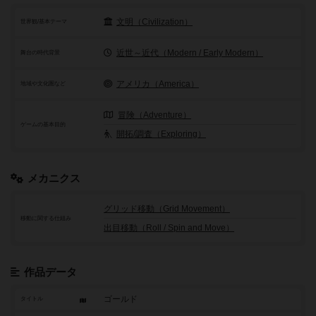
文明（Civilization）
世界観/基本テーマ
近世～近代（Modern / Early Modern）
舞台の時代背景
アメリカ（America）
地域や文化圏など
冒険（Adventure）
ゲームの基本目的
開拓/調査（Exploring）
メカニクス
グリッド移動（Grid Movement）
移動に関する仕組み
出目移動（Roll / Spin and Move）
作品データ
ゴールド
タイトル