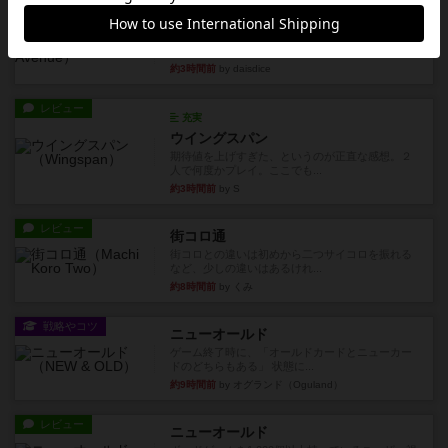
レビュー
エージェントアベニュー
追いついたら勝ち。シンプルな ルールとで直感的
な 目的で、ボドゲ慣れし...
約3時間前
by daisdice
レビュー
充実
ウイングスパン
期待値を上げすぎた、というのが正直な感想。２
人で何度かプレイ。ここでも...
約3時間前
by S
レビュー
街コロ通
街コロとの違いは初めから二つサイコロを振れる
など、少しの違いはあるけれ...
約8時間前
by くみ
戦略やコツ
ニューオールド
ゲーム終了時に、「オールドカードとニューカー
ドのどちらもある」 状態に...
約9時間前
by オグランド（Oguland）
レビュー
ニューオールド