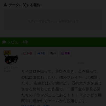
データに関する報告
ログインするとフォームが表示されます
レビュー 4件
仙人
74名
0名
0
画像
しろくまどっ
とこむ
サイコロを振って、荒野を歩き、金を掘って、
盗賊に出食わしたり、他のプレイヤーと決闘し
たり… 洗練とはかけ離れた、器の大きさを感じ
させる悠然とした作品で、一攫千金を夢見る男
たちのドラマがここにある！！！ ※ときどき機
関車に轢かれてゲームから脱落します。