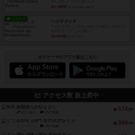
合いが楽しいゲーム盛り上が...
約17時間前
by nekomanma222
レビュー
ヘックメック
サイコロゲームです1から5までの数字と芋虫がか
かれたダイス。これを振っ...
約19時間前
by みいやん
ボドゲーマのアプリ版はこちら
アクセス数 急上昇中
無限まちがいさがし
574
PT
紹介文あり
2件の投稿
リワイルド：サウスアメリカ
389
PT
紹介文なし
2件の投稿
アンダー・ザ・テーブラー