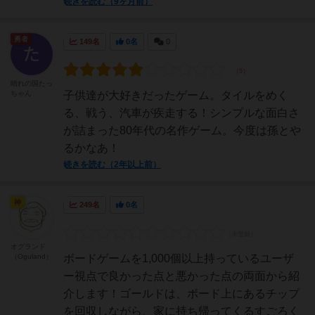
続きを読む（9ヶ月前）
勇者
149名
0名
0
晴れの国たっ
ちゃん
子供達が大好きだったゲーム。タイルをめく
る、戦う、汽車が疾走する！シンプルな面白さ
が詰まった80年代の名作ゲーム。今度は孫とや
るかなあ！
続きを読む（2年以上前）
神
249名
0名
オグランド
（Oguland）
ボードゲームを1,000個以上持っているユーザ
ー視点で良かった点と悪かった点の両面から紹
介します！ゴールドは、ボード上にあるチップ
を回収しながら、家に持ち帰ってくるすごろく