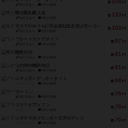
378
PT
紹介文あり
1件の投稿
宵と暁の呪文書
133
PT
紹介文あり
8件の投稿
セミファイナル ～お前はまだ生きている～
103
PT
紹介文あり
1件の投稿
ワン・トゥ・ファイブ
97
PT
紹介文あり
1件の投稿
南北戦争
91
PT
紹介文あり
1件の投稿
ふたつの城の物語
91
PT
紹介文あり
6件の投稿
ノームズ・アット・ナイト
88
PT
紹介文なし
1件の投稿
マーリン
76
PT
紹介文あり
6件の投稿
フラットアイアン
75
PT
紹介文なし
2件の投稿
トランスオリエント・エクスプレス
70
PT
紹介文なし
1件の投稿