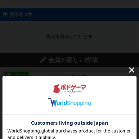
掲示板 0件
投稿を募集しています
会員の新しい投稿
レビュー
ふたつの街の物語
タイルを4×4で並べて街づくりします。ただし、
街は各プレイヤーの間にあ...
約2時間前
by ジェイとと
ルール/インスト
画像付き
ざりかに将棋
３種類の駒だけが登場する超シンプルな将棋系ゲ
ーム入門作品です♪(＾＾)...
約2時間前
by あんちっく