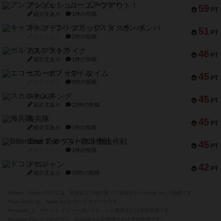
アンブッシュ！：ムーブアウト！
59
PT
紹介文あり
1件の投稿
キャプテン・フリップ：イスラ・ボンバ
51
PT
紹介文なし
2件の投稿
ガルフストライク
46
PT
紹介文あり
1件の投稿
エコーズ・オブ・タイム
45
PT
紹介文なし
8件の投稿
スカルキング
45
PT
紹介文あり
12件の投稿
海兵隊
45
PT
紹介文あり
1件の投稿
Bitter End ブタペスト救出作戦
45
PT
紹介文なし
1件の投稿
ドコジャン
42
PT
紹介文あり
10件の投稿
※Apple、Apple のロゴ は、米国および他の国々で登録されたApple Inc.の商標です。
※App Store は、Apple Inc.のサービスマークです。
※Android は、グーグル インコーポレイテッドの商標または登録商標です。
※Google Play とそのロゴは、Google Inc.の商標または登録商標です。