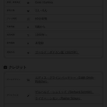
Gold / Eureka
原題・英題表記
3人～6人
参加人数
60分前後
プレイ時間
8歳から
対象年齢
1988年～
発売時期
未登録
参考価格
ゴールド：ボドカン版（2025年）
関連作品
クレジット
エディス・グライン ベッチャー（Edith Grein-
ゲームデザイン
Böttcher）
ゲルハルド・シュミッド（Gerhard Schmid）
アートワーク
ライナー・シモン（Rainer Simon）