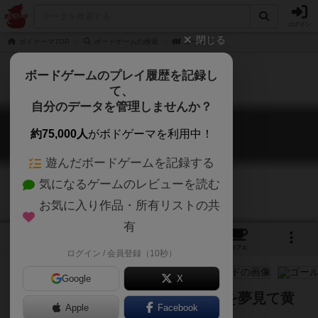
ログイン
閉じる
ボドゲーマTOP
ボードゲームの検索
ゴールド
ボードゲームのプレイ履歴を記録し
て、
自分のデータを管理しませんか？
ゴールド
約75,000人
がボドゲーマを利用中！
Gold / Eureka
遊んだボードゲームを記録する
気になるゲームのレビューを読む
お気に入り作品・所有リストの共
有
4
4
4
トップ
画像
動画
レビュー
カフェ
ログイン / 会員登録（10秒）
Google
X
ボード上を移動しながら一攫千金を夢見て黄
Apple
Facebook
金を集めるゲーム