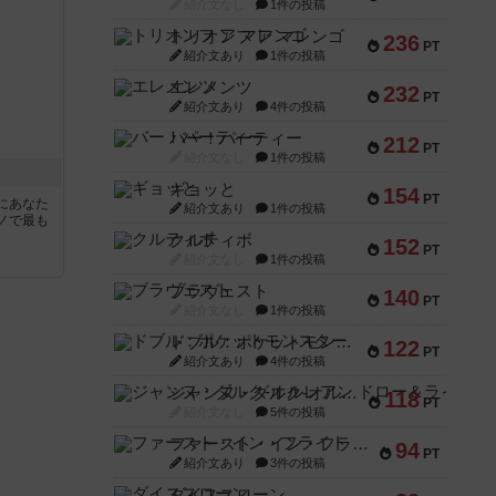
紹介文なし
1件の投稿
トリオンフ ア マレンゴ
236
PT
紹介文あり
1件の投稿
エレメンツ
232
PT
紹介文あり
4件の投稿
バー！パーティー
212
PT
紹介文なし
1件の投稿
ギョッと
154
PT
にあなた
紹介文あり
1件の投稿
ノで最も
クルティボ
152
PT
紹介文なし
1件の投稿
ブラヴェスト
140
PT
紹介文なし
1件の投稿
ドブル：ポケットモンスター
122
PT
紹介文あり
4件の投稿
ジャンヌ・ダルク-オルレアン ドロー＆ライト
118
PT
紹介文なし
5件の投稿
ファースト・イン・フライト
94
PT
紹介文あり
3件の投稿
ダイススローン