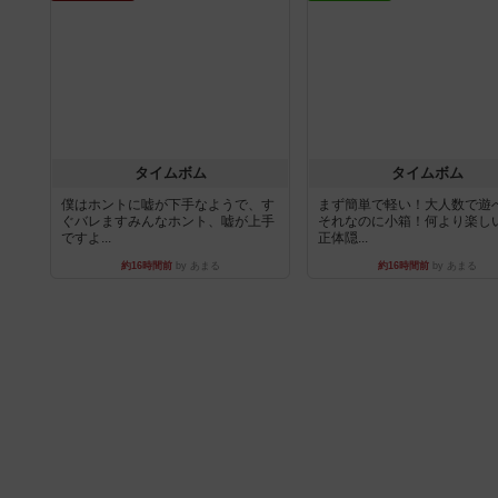
タイムボム
タイムボム
僕はホントに嘘が下手なようで、す
まず簡単で軽い！大人数で遊
ぐバレますみんなホント、嘘が上手
それなのに小箱！何より楽し
ですよ...
正体隠...
約16時間前
by あまる
約16時間前
by あまる