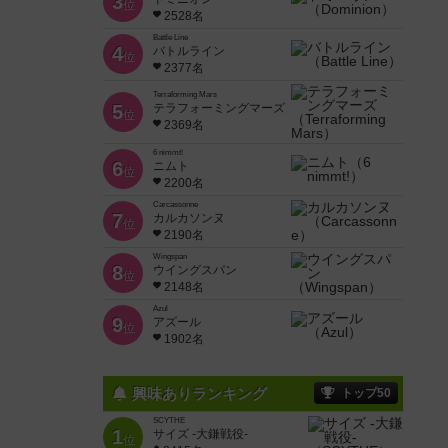
3
位
2528名
Battle Line
4
バトルライン
位
2377名
Terraforming Mars
5
テラフォーミングマーズ
位
2369名
6 nimmt!
6
ニムト
位
2200名
Carcassonne
7
カルカソンヌ
位
2190名
Wingspan
8
ウイングスパン
位
2148名
Azul
9
アズール
位
1902名
興味ありランキング
トップ50
SCYTHE
1
サイズ -大鎌戦役-
位