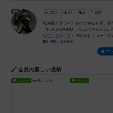
皇帝
173名
0名
0
充実
戦略性と言うべきものは存在せず、瞬
「FLASHWORD」には2つのルー
設定可とのこと）成功すればカード保留
Zi
続きを読む（約8年前）
フラ
会員の新しい投稿
レビュー
レビュー