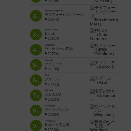
2415名
Terraforming Mars
2
テラフォーミングマーズ
位
2394名
Stone Garden
3
枯山水
位
2281名
Viticulture
4
ワイナリーの四季
位
2272名
Agricola
5
アグリコラ
位
2119名
Azul
6
アズール
位
2035名
Splendor
7
宝石の煌き
位
2028名
Wingspan
8
ウイングスパン
位
2006名
7 Wonders
9
世界の七不思議
位
1919名