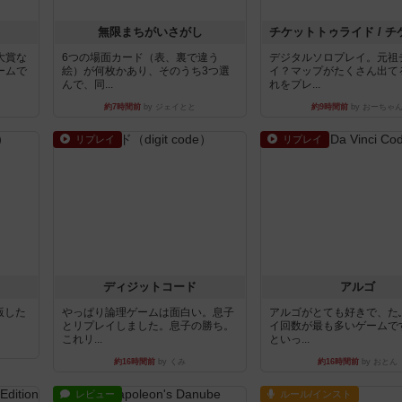
無限まちがいさがし
大賞な
6つの場面カード（表、裏で違う
デジタルソロプレイ。元祖
ームで
絵）が何枚かあり、そのうち3つ選
イ？マップがたくさん出て
んで、同...
れをプレ...
約7時間前
by ジェイとと
約9時間前
by おーちゃ
リプレイ
リプレイ
ディジットコード
アルゴ
出版した
やっぱり論理ゲームは面白い。息子
アルゴがとても好きで、た
とリプレイしました。息子の勝ち。
イ回数が最も多いゲームで
これリ...
といっ...
約16時間前
by くみ
約16時間前
by おとん
レビュー
ルール/インスト