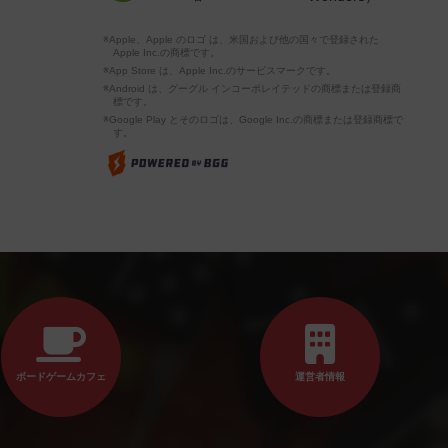
※Apple、Apple のロゴ は、米国および他の国々で登録された
Apple Inc.の商標です。
※App Store は、Apple Inc.のサービスマークです。
※Android は、グーグル インコーポレイテッドの商標または登録商
標です。
※Google Play とそのロゴは、Google Inc.の商標または登録商標で
す。
ボードゲームカフェ
運営者情報