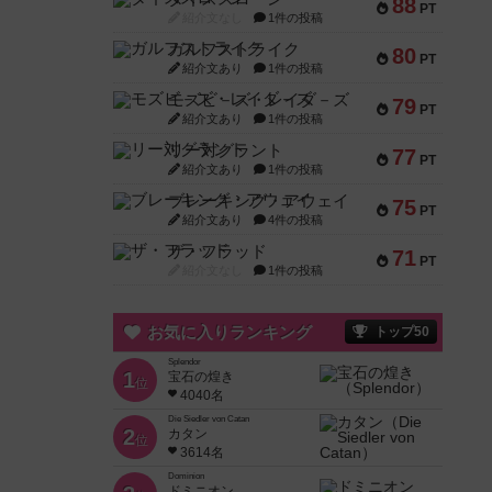
88
PT
紹介文なし
1件の投稿
ガルフストライク
80
PT
紹介文あり
1件の投稿
モズビ－ズ・レイダ－ズ
79
PT
紹介文あり
1件の投稿
リー対グラント
77
PT
紹介文あり
1件の投稿
ブレーキング・アウェイ
75
PT
紹介文あり
4件の投稿
ザ・フラッド
71
PT
紹介文なし
1件の投稿
お気に入りランキング
トップ50
Splendor
1
宝石の煌き
位
4040名
Die Siedler von Catan
2
カタン
位
3614名
Dominion
ドミニオン