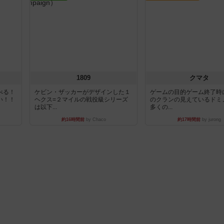
1809
クマタ
べる！
ケビン・ザッカーがデザインした１
ゲームの目的ゲーム終了時
い！！
ヘクス=２マイルの戦役級シリーズ
のクランの見えているドミ
は以下...
多くの...
約16時間前
by Chaco
約17時間前
by jurong