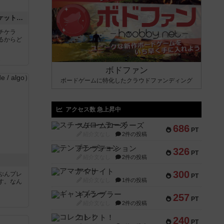
チケットトゥライド / チケットトゥライドアメリカ
チケラ
るからど
ん
ボドファン
ボードゲームに特化したクラウドファンディング
アクセス数 急上昇中
スチームローラーズ
686
PT
紹介文なし
2件の投稿
テンプテーション
326
PT
紹介文なし
2件の投稿
アマナイト
300
ぶんプレ
PT
紹介文なし
1件の投稿
す。なん
ギャンブラー
257
PT
紹介文なし
2件の投稿
コレクト！
240
PT