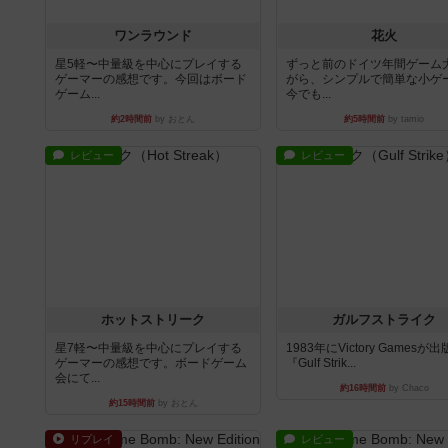
ワンラウンド
花火
星5軽〜中量級を中心にプレイする
ずっと前のドイツ年間ゲーム
ゲーマーの感想です。今回はボード
がら、シンプルで簡単な小ゲ
ゲーム...
今でも...
約2時間前
by おとん
約5時間前
by tamio
レビュー
レビュー
ホットストリーク
ガルフストライク
星7軽〜中量級を中心にプレイする
1983年にVictory Gamesが
ゲーマーの感想です。ボードゲーム
『Gulf Strik...
会にて...
約16時間前
by Chaco
約15時間前
by おとん
リプレイ
レビュー