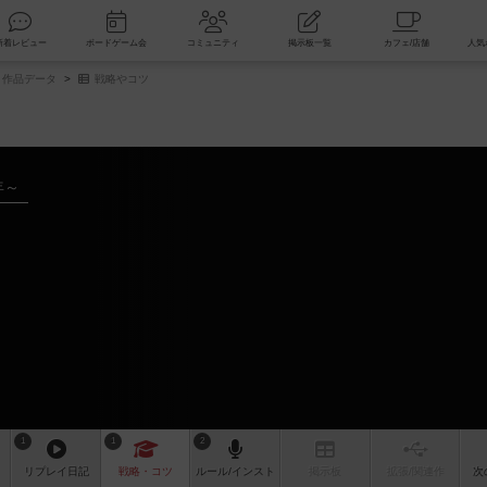
索
新着レビュー
ボードゲーム会
コミュニティ
掲示板一覧
作品データ
戦略やコツ
年～
1
1
2
リプレイ
日記
戦略
・コツ
ルール
/インスト
掲示板
拡張/関連
作
次