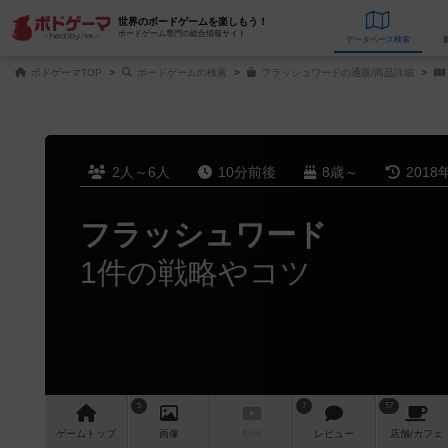
世界のボードゲームを楽しもう！
ボードゲーム専門の総合情報サイト
データベース
検
ボドゲーマTOP
ボードゲームの検索
フラッシュワードの通販/商品詳細
2人～6人
10分前後
8歳～
2018
フラッシュワード
1件の戦略やコツ
5
7
57
ゲーム
トップ
画像
動画
レビュー
店舗/
カフェ