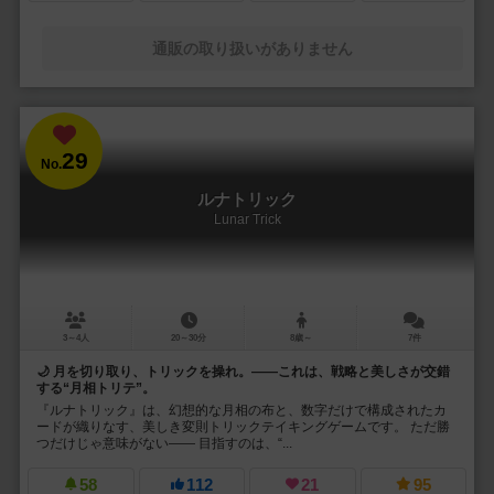
通販の取り扱いがありません
29
No.
ルナトリック
Lunar Trick
3～4人
20～30分
8歳～
7件
🌙 月を切り取り、トリックを操れ。――これは、戦略と美しさが交錯
する“月相トリテ”。
『ルナトリック』は、幻想的な月相の布と、数字だけで構成されたカ
ードが織りなす、美しき変則トリックテイキングゲームです。 ただ勝
つだけじゃ意味がない―― 目指すのは、“...
58
112
21
95