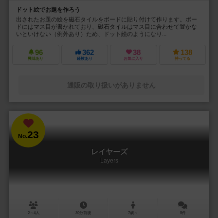
ドット絵でお題を作ろう
出されたお題の絵を磁石タイルをボードに貼り付けて作ります。ボー
ドにはマス目が書かれており、磁石タイルはマス目に合わせて置かな
いといけない（例外あり）ため、ドット絵のようになり...
96
362
38
138
興味あり
経験あり
お気に入り
持ってる
通販の取り扱いがありません
23
No.
レイヤーズ
Layers
2～4人
30分前後
7歳～
5件