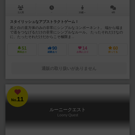
2人用
－
10歳～
4件
スタイリッシュなアブストラクトゲーム！
黒と白の直方体のみの非常にシンプルなコンポーネント。 端から端ま
で道をつなげるだけの非常にシンプルなルール。 たったそれだけなの
に、たったそれだけだからこそ極限ま...
51
90
14
60
興味あり
経験あり
お気に入り
持ってる
通販の取り扱いがありません
11
No.
ルーニークエスト
Loony Quest