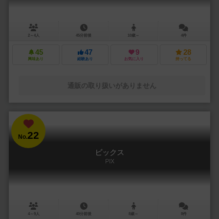
2～4人
45分前後
10歳～
4件
45
47
9
28
興味あり
経験あり
お気に入り
持ってる
通販の取り扱いがありません
22
No.
ピックス
PIX
4～9人
40分前後
8歳～
8件