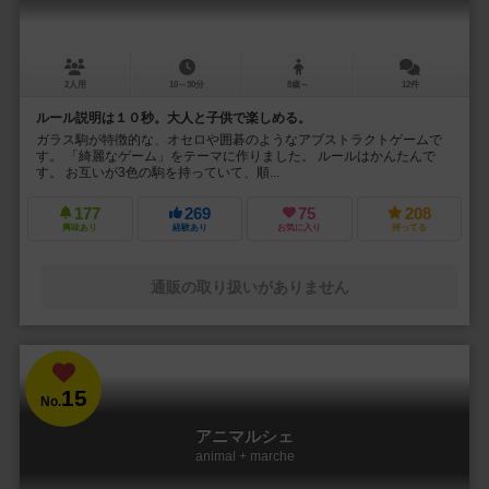
2人用
10～30分
8歳～
12件
ルール説明は１０秒。大人と子供で楽しめる。
ガラス駒が特徴的な、オセロや囲碁のようなアブストラクトゲームで
す。 「綺麗なゲーム」をテーマに作りました。 ルールはかんたんで
す。 お互いが3色の駒を持っていて、順...
177
269
75
208
興味あり
経験あり
お気に入り
持ってる
通販の取り扱いがありません
15
No.
アニマルシェ
animal + marche