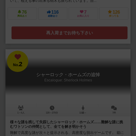
いて、植える事の出来る樹木も限られています。自...
76
116
7
126
興味あり
経験あり
お気に入り
持ってる
再入荷までお待ち下さい
2
No.
シャーロック・ホームズの追悼
Escalogue: Sherlock Holmes
1～6人
120～270分
12歳～
7件
様々な謎を残して失踪したシャーロック・ホームズ……難解な謎に挑
むワトソンの仲間として、全てを解き明かそう
難解で高度な謎が次々と提示される、高密度な脱出ゲームです。 箱に