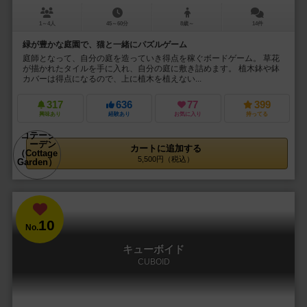
1～4人
45～60分
8歳～
14件
緑が豊かな庭園で、猫と一緒にパズルゲーム
庭師となって、自分の庭を造っていき得点を稼ぐボードゲーム。 草花
が描かれたタイルを手に入れ、自分の庭に敷き詰めます。 植木鉢や鉢
カバーは得点になるので、上に植木を植えない...
317
636
77
399
興味あり
経験あり
お気に入り
持ってる
カートに追加する
5,500円（税込）
10
No.
キューボイド
CUBOID