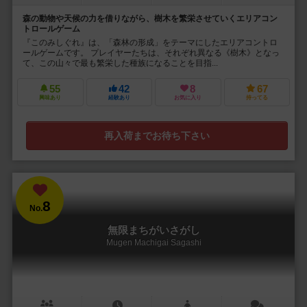
森の動物や天候の力を借りながら、樹木を繁栄させていくエリアコン
トロールゲーム
『このみしぐれ』は、「森林の形成」をテーマにしたエリアコントロ
ールゲームです。 プレイヤーたちは、それぞれ異なる《樹木》となっ
て、この山々で最も繁栄した種族になることを目指...
55
42
8
67
興味あり
経験あり
お気に入り
持ってる
再入荷までお待ち下さい
8
No.
無限まちがいさがし
Mugen Machigai Sagashi