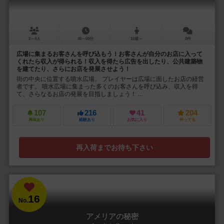
2～4人
40～60分
10歳～
8件
広場に集まるお客さんを呼び込もう！お客さんが自分のお店に入って
くれたら収入が得られる！収入を得たら広告を出したり、公共建築物
を建てたり、さらにお店を発展させよう！
街の中央に位置する噴水広場。 プレイヤーは広場に面したお店の経営
者です。 噴水広場に集まった多くのお客さんを呼び込み、収入を得
て、さらなるお店の発展を目指しましょう！ ...
107
216
41
204
興味あり
経験あり
お気に入り
持ってる
再入荷までお待ち下さい
16
No.
アメリアの秘密