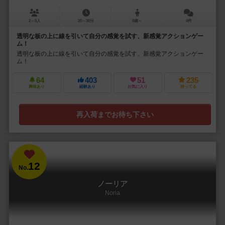
2～5人
20～30分
8歳～
4件
透明な板の上に線を引いて自分の感覚を試す、新感覚アクションゲー
ム！
透明な板の上に線を引いて自分の感覚を試す、新感覚アクションゲー
ム！
64
403
51
235
興味あり
経験あり
お気に入り
持ってる
再入荷までお待ち下さい
12
No.
ノーリア
Noria