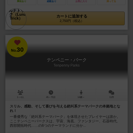
興味あり
経験あり
お気に入り
持ってる
カートに追加する
2,750円（税込）
30
No.
テンペニー・パーク
Tenpenny Parks
1～4人
45～75分
14歳～
11件
スリル、感動、そして喜びを与える絶叫系テーマパークの本拠地とな
れ！
一番優秀な「絶叫系テーマパーク」を体現させたプレイヤーは誰か。
ここテンペニーパークスは、宇宙、海底、ファンタジー、石器時代、
西部開拓時代……の6つのテーマランドに分か...