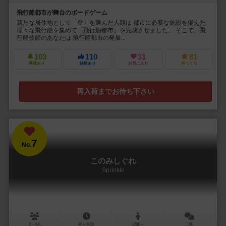
飛行船都市が舞台のボードゲーム
新たな居住地として「空」を選んだ人類は 都市に必要な施設を備えた
様々な飛行船を集めて「飛行船都市」を完成させました。 そこで、飛
行船技師のあなたは 飛行船都市の発展...
103
110
31
81
興味あり
経験あり
お気に入り
持ってる
再入荷までお待ち下さい
7
No.
このみしぐれ
Sprinkle
2～4人
45～60分
12歳～
1件