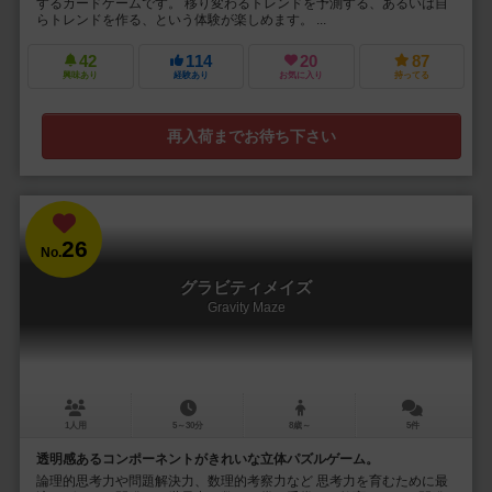
するカードゲームです。 移り変わるトレンドを予測する、あるいは自
らトレンドを作る、という体験が楽しめます。 ...
42
114
20
87
興味あり
経験あり
お気に入り
持ってる
再入荷までお待ち下さい
26
No.
グラビティメイズ
Gravity Maze
1人用
5～30分
8歳～
5件
透明感あるコンポーネントがきれいな立体パズルゲーム。
論理的思考力や問題解決力、数理的考察力など 思考力を育むために最