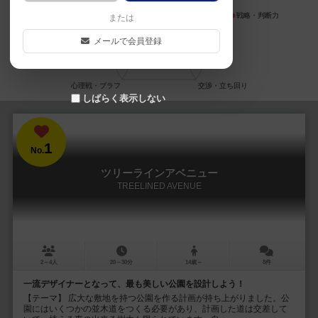
または
メールで会員登録
しばらく表示しない
1
No.
ツリーラインアベニュー
TREELINED AVENUE
2～4人
20～30分
14歳～
8件
一流デザイナーとなって、最も美しい公園を設計しよう！
【テーマ】 広大な敷地を持つ公園を作る計画が持ち上がりました。公
園にはいくつかの並木道をつくる必要があり、計画した道は交差して