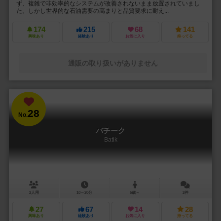
ず、複雑で非効率的なシステムが改善されないまま放置されていまし
た。しかし世界的な石油需要の高まりと品質要求に耐え...
174
215
68
141
興味あり
経験あり
お気に入り
持ってる
通販の取り扱いがありません
28
No.
バチーク
Batik
2人用
10～20分
6歳～
2件
27
67
14
28
興味あり
経験あり
お気に入り
持ってる