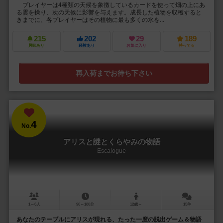
プレイヤーは4種類の天候を象徴しているカードを使って畑の上にあ
る雲を操り、次の天候に影響を与えます。成長した植物を収穫すると
きまでに、各プレイヤーはその植物に最も多くの水を...
215
202
29
189
興味あり
経験あり
お気に入り
持ってる
再入荷までお待ち下さい
4
No.
アリスと謎とくらやみの物語
Escalogue
1～6人
90～180分
12歳～
15件
あなたのテーブルにアリスが現れる、たった一度の脱出ゲーム＆物語