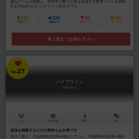
適なゲームを開発し、世界中で数々の賞を受賞する教育ツールを開発
するThinkFun (シンクファン)社のグラビ...
113
226
25
157
興味あり
経験あり
お気に入り
持ってる
再入荷までお待ち下さい
27
No.
パイプライン
Pipeline
2～4人
120分前後
12歳～
6件
原油を精製するだけの簡単なお仕事です
長きに渡り、石油産業は政府が独占していた。市場競争の原理が働か