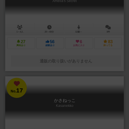
Amelia's Secret
1～4人
20～60分
12歳～
3件
27
56
6
83
興味あり
経験あり
お気に入り
持ってる
通販の取り扱いがありません
17
No.
かさねっこ
Kasanekko