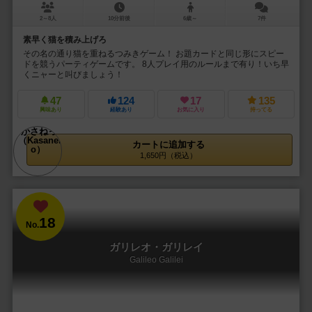
2～8人
10分前後
6歳～
7件
素早く猫を積み上げろ
その名の通り猫を重ねるつみきゲーム！ お題カードと同じ形にスピー
ドを競うパーティゲームです。 8人プレイ用のルールまで有り！いち早
くニャーと叫びましょう！
47
124
17
135
興味あり
経験あり
お気に入り
持ってる
カートに追加する
1,650円（税込）
18
No.
ガリレオ・ガリレイ
Galileo Galilei