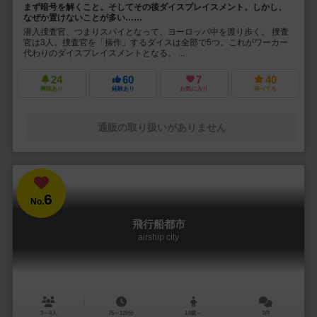
まず暗号を解くこと。そしてその後ダイスプレイスメント。しかし、
なぜか置けないことが多い……
潜入捜査官、つまりスパイとなって、ヨーロッパ中を渡り歩く。 捜査
官は3人。捜査官を「操作」するダイスは全部で5つ。これがワーカー
代わりのダイスプレイスメントとなる。 ...
24
60
7
40
興味あり
経験あり
お気に入り
持ってる
通販の取り扱いがありません
6
No.
飛行船都市
airship city
3～4人
75～120分
14歳～
3件