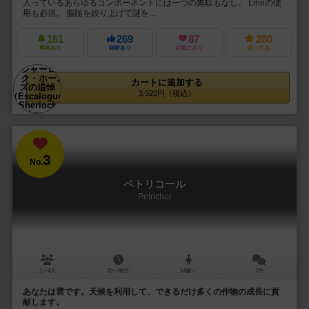
入っているあらゆるコンポーネントには一つの無駄もなし。 Lineの使
用も必須。 脳髄を絞り上げて謎を...
161
269
87
280
興味あり
経験あり
お気に入り
持ってる
カートに追加する
3,520円（税込）
3
No.
ペトリコール
Petrichor
1～4人
20～80分
14歳～
7件
あなたは雲です。天候を利用して、できるだけ多くの作物の成長に貢
献します。