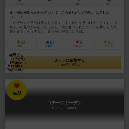
1～4人
－
5歳～
2件
まちがいが次々かわっていく!? このまちがいさがし、はてしな
い……！
このゲームの目的は誰よりも多く、まちがいを見つけることです。 ま
ちがいが見つからなくなったら、場に並べられたカードを新しく入れ
替えます。そうすると、まちがいが増えたり減...
24
57
5
83
興味あり
経験あり
お気に入り
持ってる
カートに追加する
1,760円（税込）
9
No.
コテージガーデン
Cottage Garden