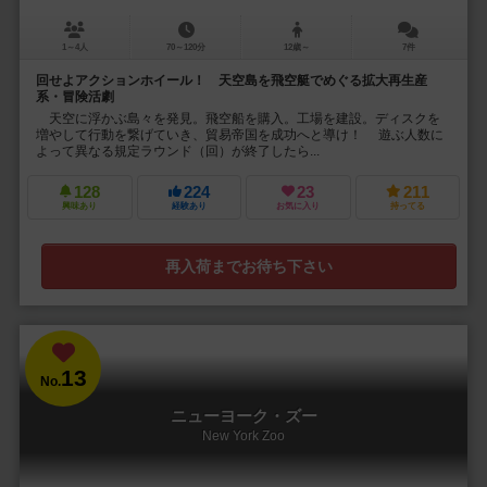
1～4人
70～120分
12歳～
7件
回せよアクションホイール！ 天空島を飛空艇でめぐる拡大再生産
系・冒険活劇
天空に浮かぶ島々を発見。飛空船を購入。工場を建設。ディスクを
増やして行動を繋げていき、貿易帝国を成功へと導け！ 遊ぶ人数に
よって異なる規定ラウンド（回）が終了したら...
128
224
23
211
興味あり
経験あり
お気に入り
持ってる
再入荷までお待ち下さい
13
No.
ニューヨーク・ズー
New York Zoo