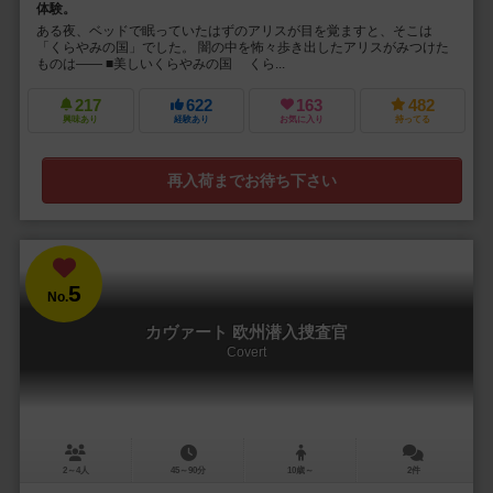
体験。
ある夜、ベッドで眠っていたはずのアリスが目を覚ますと、そこは
「くらやみの国」でした。 闇の中を怖々歩き出したアリスがみつけた
ものは―― ■美しいくらやみの国 くら...
217
622
163
482
興味あり
経験あり
お気に入り
持ってる
再入荷までお待ち下さい
5
No.
カヴァート 欧州潜入捜査官
Covert
2～4人
45～90分
10歳～
2件