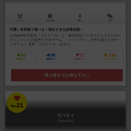
2～5人
15分前後
8歳～
3件
可愛い世界観で遊べる！面白すぎる妨害合戦！
仏Gigamicの名作「コリドール」と、株式会社バンダイナムコエンター
テインメントの名作ビデオゲーム、「パックマン」が手を組んだボー
ドゲーム！ 名作「コリドール」はもち...
60
98
17
136
興味あり
経験あり
お気に入り
持ってる
再入荷までお待ち下さい
21
No.
ラパヌイ
Rapa Nui