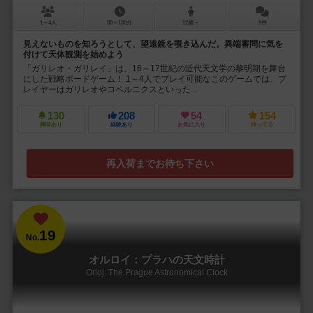
1～4人
80～130分
12歳～
9件
見えないものを知ろうとして、望遠鏡を覗き込んだ。異端審問に気を
付けて天体観測を始めよう
「ガリレオ・ガリレイ」は、16～17世紀の近代天文学の黎明期を舞台
にした戦略ボードゲーム！ 1～4人でプレイ可能なこのゲームでは、プ
レイヤーはガリレオやコペルニクスといった...
130
208
54
154
興味あり
経験あり
お気に入り
持ってる
再入荷までお待ち下さい
19
No.
オルロイ：プラハの天文時計
Orloj: The Prague Astronomical Clock