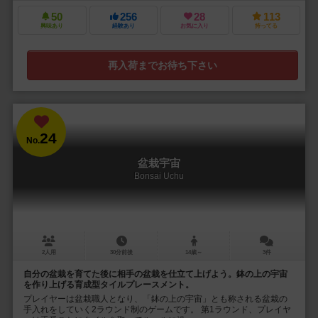
50
256
28
113
興味あり
経験あり
お気に入り
持ってる
再入荷までお待ち下さい
24
No.
盆栽宇宙
Bonsai Uchu
2人用
30分前後
14歳～
3件
自分の盆栽を育てた後に相手の盆栽を仕立て上げよう。鉢の上の宇宙
を作り上げる育成型タイルプレースメント。
プレイヤーは盆栽職人となり、「鉢の上の宇宙」とも称される盆栽の
手入れをしていく2ラウンド制のゲームです。 第1ラウンド、プレイヤ