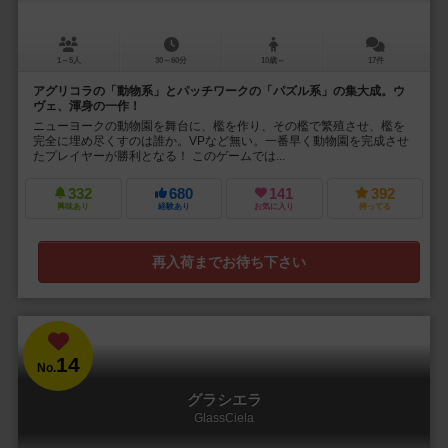
1～5人
30～60分
10歳～
17件
アグリコラの「動物系」とパッチワークの「パズル系」の集大成。ウ
ヴェ、渾身の一作！
ニューヨークの動物園を舞台に、檻を作り、その檻で繁殖させ、檻を
完全に埋め尽くすのは誰か。VPなど無い。一番早く動物園を完成させ
たプレイヤーが勝利となる！ このゲームでは...
332
680
141
392
興味あり
経験あり
お気に入り
持ってる
再入荷までお待ち下さい
14
No.
グラシエラ
GlassCiela