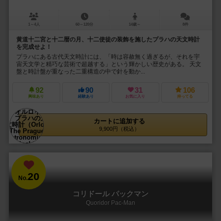
1～4人
60～120分
14歳～
8件
黄道十二宮と十二暦の月、十二使徒の装飾を施したプラハの天文時計
を完成せよ！
プラハにある古代天文時計には、「時は容赦無く過ぎるが、それを宇
宙天文学と精巧な芸術で超越する」という輝かしい歴史がある。 天文
盤と時計盤が重なった二重構造の中で針を動か...
92
90
31
106
興味あり
経験あり
お気に入り
持ってる
カートに追加する
9,900円（税込）
20
No.
コリドール パックマン
Quoridor Pac-Man