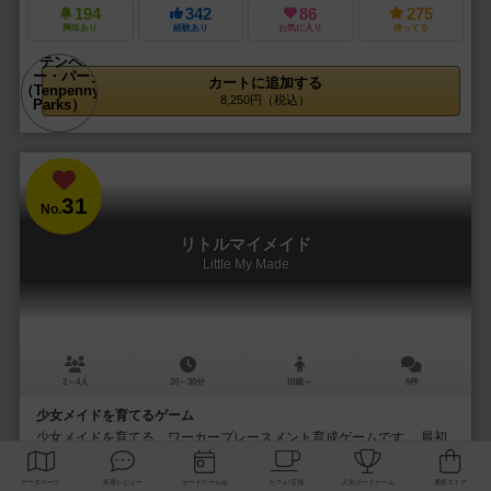
194
342
86
275
興味あり
経験あり
お気に入り
持ってる
カートに追加する
8,250円（税込）
31
No.
リトルマイメイド
Little My Made
2～4人
20～30分
10歳～
5件
少女メイドを育てるゲーム
少女メイドを育てる、ワーカープレースメント育成ゲームです。 最初
に好きなメイドを選び、その娘を６年間（６ラウンド）育てます。 仕
事を教えたり、いろいろな仕事を体験させたり...