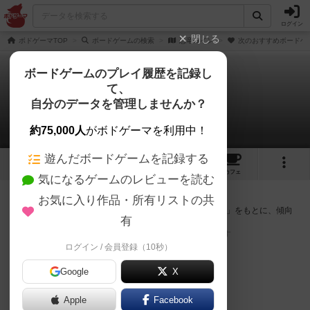
ログイン
閉じる
ボドゲーマTOP
ボードゲームの検索
恐竜コイン
次のおすすめボードゲ
ボードゲームのプレイ履歴を記録し
て、
恐竜コイン
自分のデータを管理しませんか？
次のおすすめボードゲーム
約75,000人
がボドゲーマを利用中！
遊んだボードゲームを記録する
3
1
4
トップ
画像
動画
レビュー
カフェ
気になるゲームのレビューを読む
『恐竜コイン』が好きな方へのおすすめ
お気に入り作品・所有リストの共
このゲームのトップページで投票された「プレイ感の評価」をもとに、傾向
有
が近いボードゲームをランキング形式で紹介します。
※リストには一定の投票数がある作品のみを表示しています
ログイン / 会員登録（10秒）
Google
X
Apple
Facebook