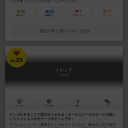
ーは手番ごとにタイルを取ってルールに沿っ...
56
55
7
77
興味あり
経験あり
お気に入り
持ってる
通販の取り扱いがありません
25
No.
トレンド
Trend
2～5人
15～30分
8歳～
3件
ビンゴをすることで流行がうまれる！オールユニークのカードが楽し
いファッションがモチーフのゲームです！
アパレルショップ（服屋さん）のスタッフになり、服を仕入れて販売