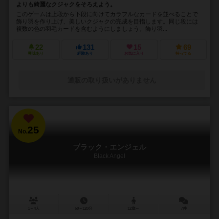
よりも綺麗なクジャクをそろえよう。
このゲームは上段から下段に向けてカラフルなカードを並べることで
飾り羽を作り上げ、美しいクジャクの完成を目指します。同じ段には
複数の色の羽毛カードを含むようにしましょう。飾り羽...
22
131
15
69
興味あり
経験あり
お気に入り
持ってる
通販の取り扱いがありません
25
No.
ブラック・エンジェル
Black Angel
1～4人
60～120分
12歳～
7件