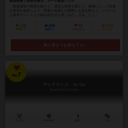
観葉植物で部屋を飾る、カード配置パズル
観葉植物で部屋を飾ろう。適切な照明を整えて、植物にとって快適
な環境を維持しよう。部屋の色調との調和にも気を配ろう。いろいろ
な家具やペットとの組み合わせも楽しみだ。さあ、たく...
120
269
53
213
興味あり
経験あり
お気に入り
持ってる
再入荷までお待ち下さい
7
No.
デッドマンズ・カバル
Dead Man's Cabal
2～4人
60分前後
12歳～
2件