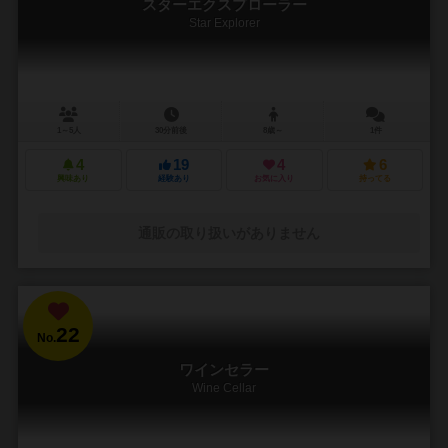
スターエクスプローラー
Star Explorer
1～5人
30分前後
8歳～
1件
4
19
4
6
興味あり
経験あり
お気に入り
持ってる
通販の取り扱いがありません
22
No.
ワインセラー
Wine Cellar