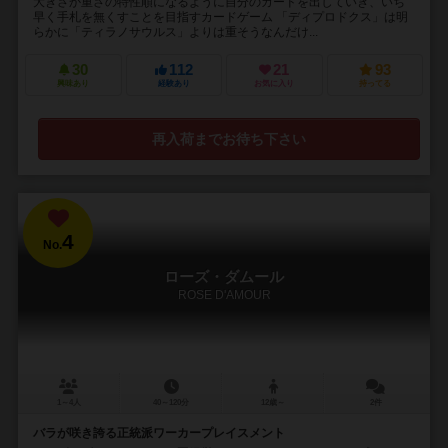
大きさか重さの特性順になるように自分のカードを出していき、いち
早く手札を無くすことを目指すカードゲーム 「ディプロドクス」は明
らかに「ティラノサウルス」よりは重そうなんだけ...
30
112
21
93
興味あり
経験あり
お気に入り
持ってる
再入荷までお待ち下さい
4
No.
ローズ・ダムール
ROSE D'AMOUR
1～4人
40～120分
12歳～
2件
バラが咲き誇る正統派ワーカープレイスメント