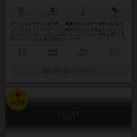
1～8人
20分前後
10歳～
3件
オークションでワインを入手し、最高のワインセラーを作り上げよう
ソムリエとなってクライアントの要望するワインを集めてくるカード
ゲーム ワインセラーはワインのオークションとセラー構築を通じて最
高のソムリエとなる事を目指すゲームです。 ...
15
47
5
21
興味あり
経験あり
お気に入り
持ってる
通販の取り扱いがありません
23
No.
トレイルズ
TRAILS