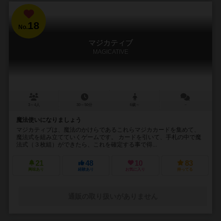
18
No.
マジカティブ
MAGICATIVE
3～4人
30～50分
6歳～
－
魔法使いになりましょう
マジカティブは、魔法のかけらであるこれらマジカカードを集めて、
魔法式を組み立てていくゲームです。 カードを引いて、手札の中で魔
法式（３枚組）ができたら、これを確定する事で得...
21
48
10
83
興味あり
経験あり
お気に入り
持ってる
通販の取り扱いがありません