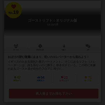
19
No.
ゴーストリフト：オリジナル版
Ghost lift
3～6人
20分前後
8歳～
2件
おばけの望む階層に止まり、呪いのエレベーターから逃れよう！
イギリスのとある寂れた廃アパートメント。 そこにあるリフト（エレ
ベーター）は、誰も居ないのに勝手に 動き出すという。この世に未練
のあるゴースト達が自分のフロアに 帰りた...
47
94
22
71
興味あり
経験あり
お気に入り
持ってる
再入荷までお待ち下さい