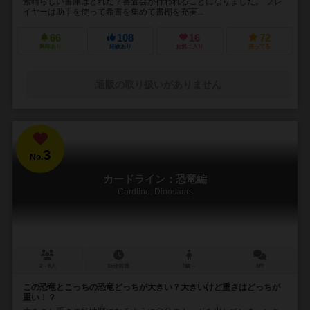
素晴らしい書庫はどれだ？審査会が行われることになりました。 プレ
イヤーは助手を使って希書を集めて書棚を充実...
66
108
16
72
興味あり
経験あり
お気に入り
持ってる
通販の取り扱いがありません
3
No.
カードライン：恐竜編
Cardline: Dinosaurs
2～8人
15分前後
7歳～
5件
この恐竜とこっちの恐竜どっちが大きい？大きいけど重さはどっちが
重い！？