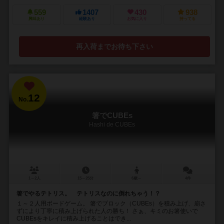
559
1407
430
938
興味あり
経験あり
お気に入り
持ってる
再入荷までお待ち下さい
12
No.
箸でCUBEs
Hashi de CUBEs
1～2人
15～25分
6歳～
4件
箸でやるテトリス。 テトリスなのに倒れちゃう！？
１～２人用ボードゲーム。 箸でブロック（CUBEs）を積み上げ、崩さ
ずにより丁寧に積み上げられた人の勝ち！ さぁ、キミのお箸使いで
CUBEsをキレイに積み上げることはでき...