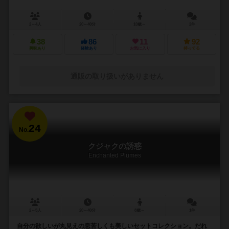
2～4人
20～40分
10歳～
2件
38
86
11
92
興味あり
経験あり
お気に入り
持ってる
通販の取り扱いがありません
24
No.
クジャクの誘惑
Enchanted Plumes
2～5人
20～40分
8歳～
1件
自分の欲しいが丸見えの息苦しくも美しいセットコレクション。だれ