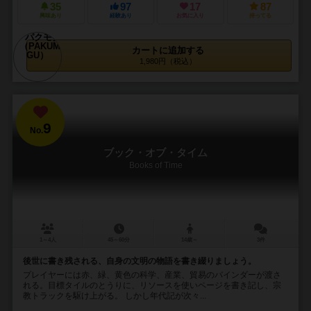
35
97
17
87
興味あり
経験あり
お気に入り
持ってる
カートに追加する
1,980円（税込）
9
No.
ブック・オブ・タイム
Books of Time
1～4人
45～60分
14歳～
3件
後世に書き残される、自身の文明の物語を書き綴りましょう。
プレイヤーには赤、緑、黄色の科学、産業、貿易のバインダーが渡さ
れる。目標タイルのとうりに、リソースを使いページを書き記し、宗
教トラックを駆け上がる。 しかし年代記が次々...