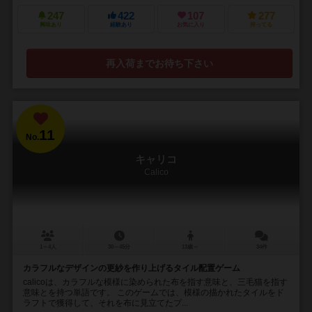
247
422
107
277
興味あり
経験あり
お気に入り
持ってる
再入荷までお待ち下さい
11
No.
キャリコ
Calico
1～4人
30～45分
13歳～
34件
カラフルなデザインの更紗を作り上げるタイル配置ゲーム
calicoは、カラフルな模様に染められた布を指す意味と、三毛猫を指す
意味とを持つ単語です。 このゲームでは、模様の描かれたタイルをド
ラフトで獲得して、それを布に見立てたプ...