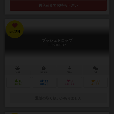
再入荷までお待ち下さい
29
No.
プッシュドロップ
PUSHDROP
2～4人
15分前後
6歳～
1件
16
33
9
30
興味あり
経験あり
お気に入り
持ってる
通販の取り扱いがありません