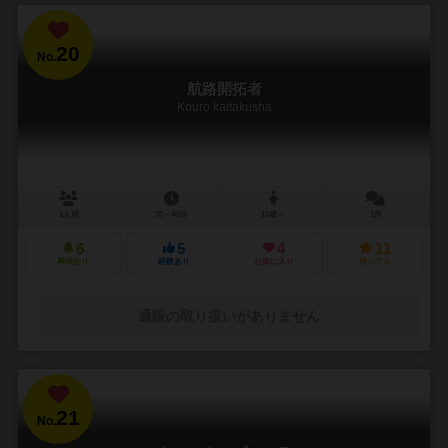
20
No.
航路開拓者
Kouro kaitakusha
1人用
30～40分
14歳～
1件
6
5
4
11
興味あり
経験あり
お気に入り
持ってる
通販の取り扱いがありません
21
No.