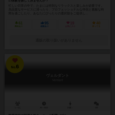
の体験を探してみませんか？
忙しい日常の中で、たまには特別なリラックスと楽しみが必要です。
高品質なサービスに浸ったり、プロフェッショナルな伴侶と素敵な時
間を過ごしたり、あなたにぴったりの選択肢をご提供し...
61
95
19
40
興味あり
経験あり
お気に入り
持ってる
通販の取り扱いがありません
6
No.
ヴェルダント
Verdant
1～5人
30～45分
10歳～
4件