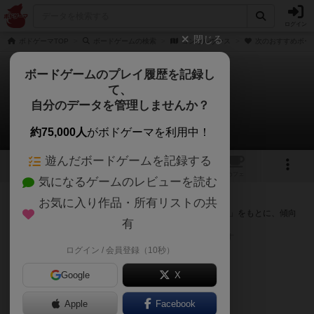
ログイン
閉じる
ボドゲーマTOP
ボードゲームの検索
コンセルヴァス
次のおすすめボー
ボードゲームのプレイ履歴を記録し
て、
コンセルヴァス
自分のデータを管理しませんか？
次のおすすめボードゲーム
約75,000人
がボドゲーマを利用中！
遊んだボードゲームを記録する
1
1
トップ
画像
動画
レビュー
カフェ
気になるゲームのレビューを読む
『コンセルヴァス』が好きな方へのおすすめ
お気に入り作品・所有リストの共
このゲームのトップページで投票された「プレイ感の評価」をもとに、傾向
有
が近いボードゲームをランキング形式で紹介します。
※リストには一定の投票数がある作品のみを表示しています
ログイン / 会員登録（10秒）
Google
X
Apple
Facebook