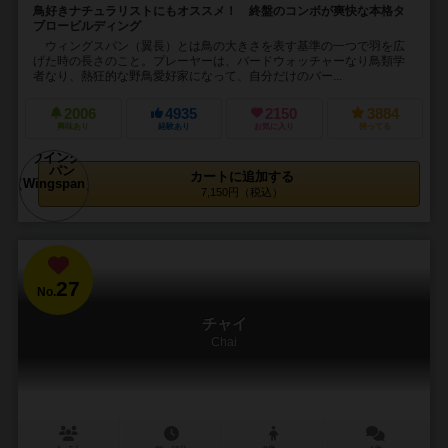
鳥好きナチュラリストにもオススメ！ 終盤のコンボが爽快な本格タ
ブロービルディング
ウィングスパン（翼長）とは鳥の大きさを表す基準の一つで羽を広
げた時の長さのこと。プレーヤーは、バードウォッチャーなり鳥類学
者なり、熱狂的な野鳥愛好家になって、自分だけのバー...
2006
4935
2150
3884
興味あり
経験あり
お気に入り
持ってる
カートに追加する
7,150円（税込）
27
No.
チャイ
Chai