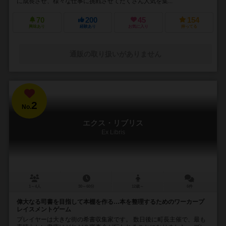
に成長させ、様々な仕事に挑戦させてたくさん人気を集...
70
200
45
154
興味あり
経験あり
お気に入り
持ってる
通販の取り扱いがありません
2
No.
エクス・リブリス
Ex Libris
1～4人
30～60分
12歳～
6件
偉大なる司書を目指して本棚を作る…本を整理するためのワーカープ
レイスメントゲーム
プレイヤーは大きな街の希書収集家です。 数日後に町長主催で、最も