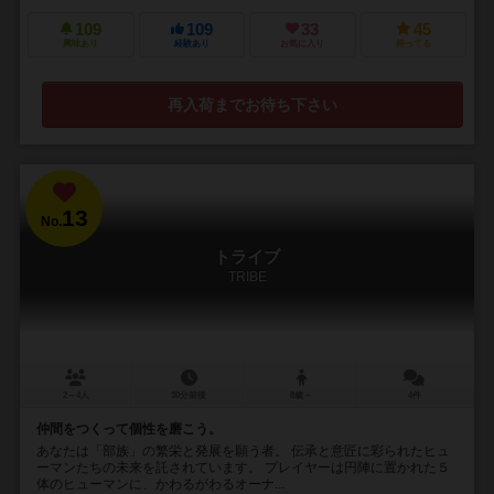
109
109
33
45
興味あり
経験あり
お気に入り
持ってる
再入荷までお待ち下さい
13
No.
トライブ
TRIBE
2～4人
30分前後
8歳～
4件
仲間をつくって個性を磨こう。
あなたは「部族」の繁栄と発展を願う者。 伝承と意匠に彩られたヒュ
ーマンたちの未来を託されています。 プレイヤーは円陣に置かれた５
体のヒューマンに、かわるがわるオーナ...