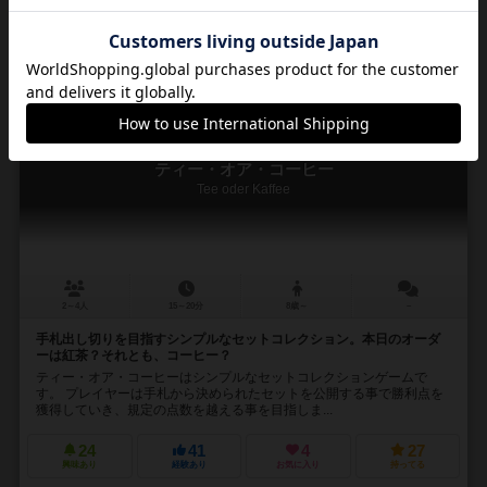
通販の取り扱いがありません
16
No.
ティー・オア・コーヒー
Tee oder Kaffee
2～4人
15～20分
8歳～
－
手札出し切りを目指すシンプルなセットコレクション。本日のオーダ
ーは紅茶？それとも、コーヒー？
ティー・オア・コーヒーはシンプルなセットコレクションゲームで
す。 プレイヤーは手札から決められたセットを公開する事で勝利点を
獲得していき、規定の点数を越える事を目指しま...
24
41
4
27
興味あり
経験あり
お気に入り
持ってる