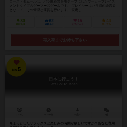
ローズ・ダムールは、バラ園経営をモチーフにしたワーカープレイス
メントタイプのゲーマーズゲームです。 プレイヤーはバラ園の経営者
となって、その管理と運営を行います。 安定し...
30
62
15
44
興味あり
経験あり
お気に入り
持ってる
再入荷までお待ち下さい
5
No.
日本に行こう！
Let's Go! To Japan
1～5人
45～60分
10歳～
6件
ちょっとしたリラックスと楽しみの時間が欲しいですか？あなた専用