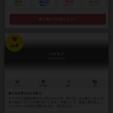
55
143
28
121
興味あり
経験あり
お気に入り
持ってる
再入荷までお待ち下さい
8
No.
パクモグ
PAKUMOGU
3～7人
15分前後
5歳～
5件
食べる仕草でカルタ取り
テーブルに36枚の取り札が広げられます。取り札には１枚につき1つの
食べ物のイラストが描かれています。 準備として、全員に裏向きにシ
ャッフルした読み札が配られます。読み札にも...