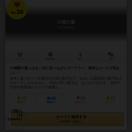
30
No.
13枚の葉
13 Leaves
3～6人
20分前後
8歳～
1件
13種類の葉っぱを一列に並べながらゴーアウト。簡単なルールで悩ま
しい！
条件1 場に出ている順列の先頭の数字以下、あるいは最後尾の数字以上
のカードしか出せない。 手札の同じ数字は、まとめて出せる。 条件2
先頭や最後尾のカードの枚数と...
23
99
18
62
興味あり
経験あり
お気に入り
持ってる
カートに追加する
2,420円（税込）