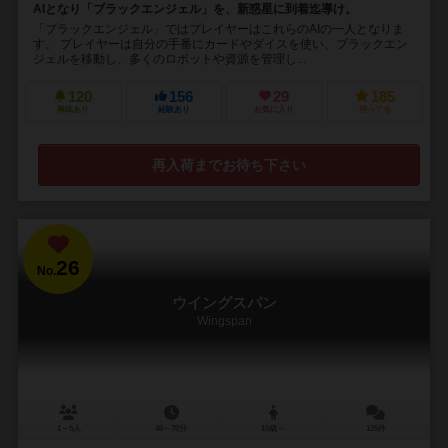
AIとなり「ブラックエンジェル」を、新惑星に到着迄導け。
「ブラックエンジェル」ではプレイヤーはこれらのAIの一人となりま
す。 プレイヤーは自分の手番にカードやダイスを使い、ブラックエン
ジェルを移動し、多くのロボットや資源を管理し...
120
156
29
185
興味あり
経験あり
お気に入り
持ってる
再入荷までお待ち下さい
26
No.
ウイングスパン
Wingspan
1～5人
40～70分
10歳～
125件