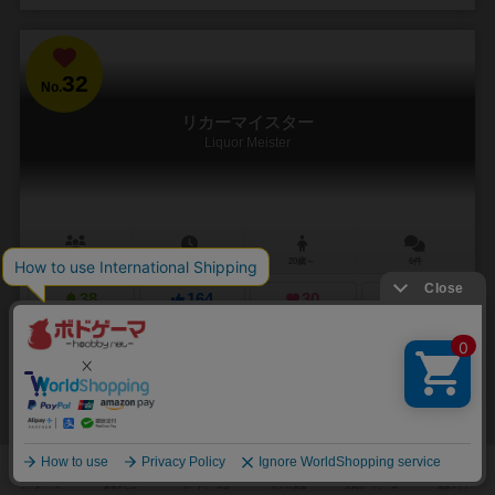
32
No.
リカーマイスター
Liquor Meister
2～5人
15～25分
20歳～
6件
38
164
30
189
興味あり
経験あり
お気に入り
持ってる
カートに追加する
3,190円（税込）
33