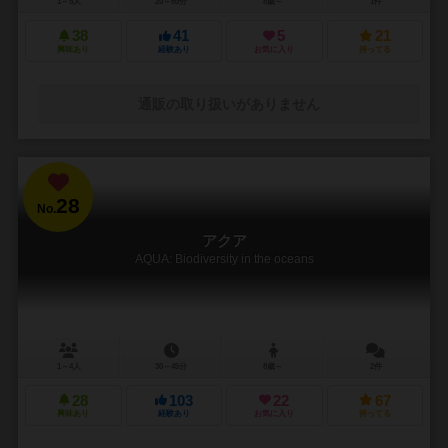
1～5人
20～60分
8歳～
1件
38
41
5
21
興味あり
経験あり
お気に入り
持ってる
通販の取り扱いがありません
28
No.
アクア
AQUA: Biodiversity in the oceans
1～4人
30～45分
8歳～
2件
28
103
22
67
興味あり
経験あり
お気に入り
持ってる