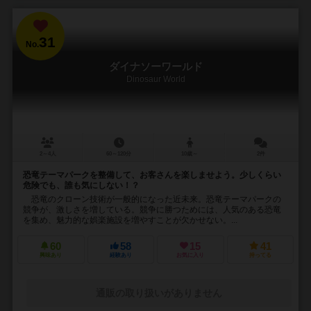
31
No.
ダイナソーワールド
Dinosaur World
2～4人
60～120分
10歳～
2件
恐竜テーマパークを整備して、お客さんを楽しませよう。少しくらい
危険でも、誰も気にしない！？
恐竜のクローン技術が一般的になった近未来。恐竜テーマパークの
競争が、激しさを増している。競争に勝つためには、人気のある恐竜
を集め、魅力的な娯楽施設を増やすことが欠かせない。...
60
58
15
41
興味あり
経験あり
お気に入り
持ってる
通販の取り扱いがありません