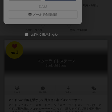
または
メールで会員登録
しばらく表示しない
1
No.
スターライトステージ
StarLight Stage
3～4人
30～60分
10歳～
6件
アイドルの才能を活かして目指せ！名プロデューサー！
アイドルプロデュースカードゲーム『スターライトステージ』は、ア
イドル事務所のブロデューサーとなって、新人アイドル達を個性豊か