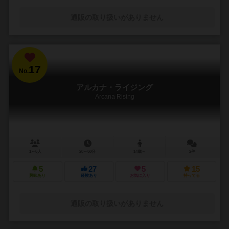
通販の取り扱いがありません
17
No.
アルカナ・ライジング
Arcana Rising
1～6人
20～60分
14歳～
2件
5
27
5
15
興味あり
経験あり
お気に入り
持ってる
通販の取り扱いがありません