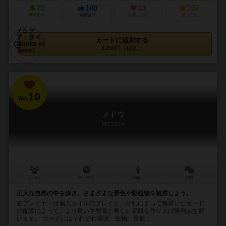
72
140
13
152
興味あり
経験あり
お気に入り
持ってる
カートに追加する
8,250円（税込）
10
No.
メドウ
Meadow
1～4人
60～90分
10歳～
13件
広大な自然の中を歩き、さまざまな景色や動植物を観察しよう。
各プレイヤーは個人タイルのプレイと、それによって獲得したカード
の配置によって、より良い生態系と美しい景観を作り上げ勝利点を競
います。 カードにはそれぞれ環境、生物、景観...