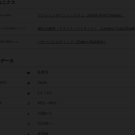
カニクス
アクションポイントシステム（Action Point System）
する仕組み
場札の獲得（ドラフト / リミテッド）（Limited / Card Drafti
ーの干渉/影響アクション
パターンビルディング（Pattern Building）
源等の獲得ルール
品データ
多重塔
Tajuto
題表記
2人～4人
45分～60分
間
10歳から
2019年～
未登録