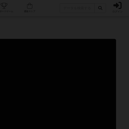
ログイン
カフェ/店舗
人気ボードゲーム
通販ストア