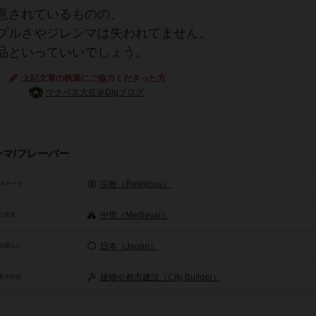
意されているものの、
プルさやジレンマは失われてません。
品といっていいでしょう。
上記文章の執筆にご協力くださった方
マクベス大佐＠Digブログ
ーマ/フレーバー
宗教（Religious）
基本テーマ
中世（Medieval）
代背景
日本（Japan）
化圏など
建物や都市建設（City Builder）
基本目的