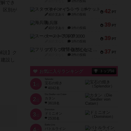
紹介文なし
1件の投稿
理解でき
スターマイン・ラミー ポケット
、区別が
42
PT
紹介文あり
2件の投稿
海兵隊
39
PT
紹介文あり
1件の投稿
スーパーストア3000
39
PT
紹介文なし
1件の投稿
フリップ７：復讐心とともに
37
解説】ク
PT
紹介文なし
2件の投稿
て建設し
お気に入りランキング
トップ50
Splendor
1
宝石の煌き
位
4042名
Die Siedler von Catan
2
カタン
位
3618名
Dominion
3
ドミニオン
位
2530名
Battle Line
4
バトルライン
位