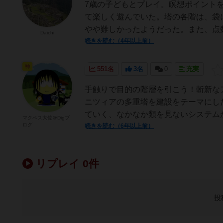
7歳の子どもとプレイ。瞑想ポイント
て楽しく遊んでいた。塔の各階は、袋
やや難しかったようだった。また、点数
Daichi
続きを読む（4年以上前）
神
551名
3名
0
充実
手触りで目的の階層を引こう！斬新な
ニツィアの多重塔を建設をテーマにし
ていく、なかなか類を見ないシステムが
マクベス大佐＠Digブ
ログ
続きを読む（6年以上前）
リプレイ 0件
投