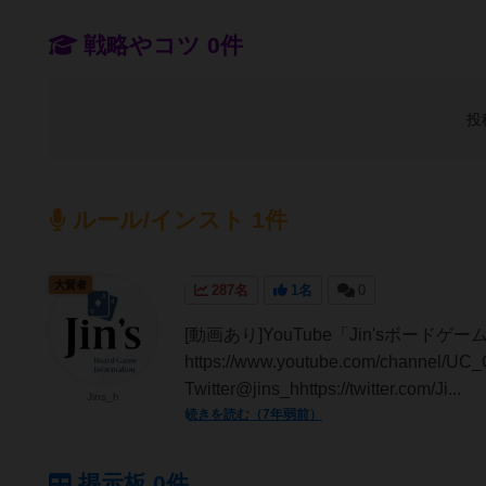
戦略やコツ 0件
投
ルール/インスト 1件
大賢者
287名
1名
0
[動画あり]YouTube「Jin'sボード
https://www.youtube.com/chan
Twitter@jins_hhttps://twitter.com/Ji...
Jins_h
続きを読む（7年弱前）
掲示板 0件