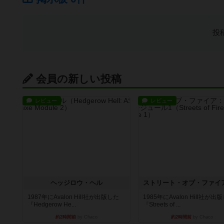
投
会員の新しい投稿
レビュー
レビュー
ヘッジロウ・ヘル
1987年にAvalon Hill社が出版した
1985年にAvalon Hill社が出
『Hedgerow He...
『Streets of ...
約2時間前
by Chaco
約2時間前
by Chaco