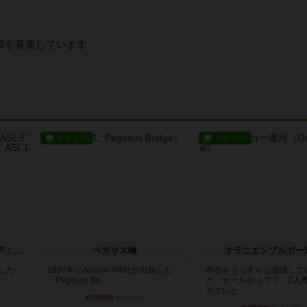
稿を募集しています
レビュー
レビュー
ストリート・オブ・ファイア：ASLデラックスモジュール1
ペガサス橋
オラニエンブルガー
版した
1997年にAvalon Hill社が出版した
存在をうっすらと認識して
『Pegasus Bri...
ど、セールやってて、2人
カプレと...
約3時間前
by Chaco