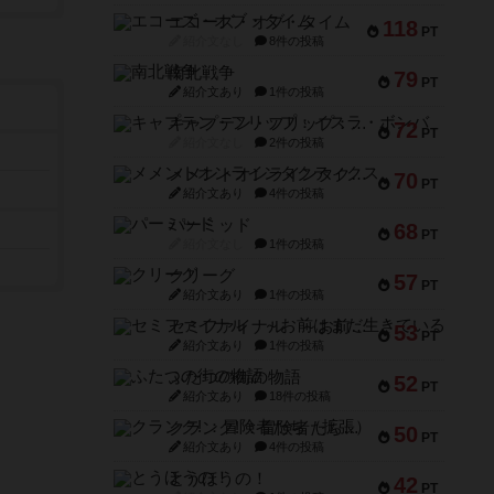
エコーズ・オブ・タイム
118
PT
紹介文なし
8件の投稿
南北戦争
79
PT
紹介文あり
1件の投稿
キャプテン・フリップ：イスラ・ボンバ
72
PT
紹介文なし
2件の投稿
メメントオンラインタクティクス
70
PT
紹介文あり
4件の投稿
パーミッド
68
PT
紹介文なし
1件の投稿
クリーグ
57
PT
紹介文あり
1件の投稿
セミファイナル ～お前はまだ生きている～
53
PT
紹介文あり
1件の投稿
ふたつの街の物語
52
PT
紹介文あり
18件の投稿
クランク! ：冒険者たち（拡張）
50
PT
紹介文あり
4件の投稿
とうほうの！
42
PT