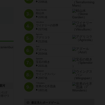
2396名
Stone Garden
3
枯山水
位
2281名
Viticulture
4
ワイナリーの四季
位
2273名
Agricola
5
アグリコラ
位
2120名
Azul
6
アズール
位
2034名
Splendor
7
宝石の煌き
位
2031名
Wingspan
8
ウイングスパン
位
2007名
7 Wonders
運河
9
世界の七不思議
位
1921名
いたけ
専用でワ
最近見たボードゲーム