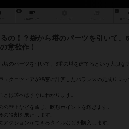
18
1
ュー
店舗/
カフェ
リプレイ
日記
戦略
・コツ
ルール
るの！？袋から塔のパーツを引いて、
の意欲作！
ら塔のパーツを引いて、6重の塔を建てるという大胆な
巨匠クニツィアが綿密に計算したバランスの元成り立っ
ことは遊べばすぐにわかります。
のの献上などを通じ、瞑想ポイントを稼ぎます。
金の役割を果たします。
のアクションができるタイルなどを購入します。