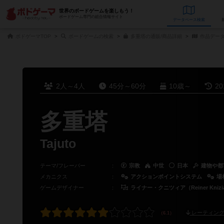
世界のボードゲームを楽しもう！
ボードゲーム専門の総合情報サイト
データベース
検
ボドゲーマTOP
ボードゲームの検索
多重塔の通販/商品詳細
作品デー
2人～4人
45分～60分
10歳～
2
多重塔
Tajuto
テーマ/フレーバー
：
宗教
中世
日本
建物や都
メカニクス
：
アクションポイントシステム
場
ゲームデザイナー
：
ライナー・クニツィア（Reiner Knizi
レーティング