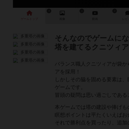
4
1
2
ゲーム
トップ
画像
動画
レビ
そんなのでゲームにな
塔を建てるクニツィア
バランス職人クニツィアが袋か
アを採用！
しかしその脇を固める要素は、
ゲームです。
冒頭の疑問は思い過ごしである
本ゲームでは塔の建設や捧げも
瞑想ポイントは平たくいえばお
それで勝利点を買ったり、追加