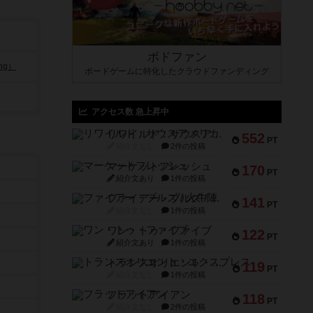
ボドファン
ng）
ボードゲームに特化したクラウドファンディング
アクセス数 急上昇中
リワイルド：サウスアメリカ
552
PT
紹介文なし
2件の投稿
マーケットフレッシュ
170
PT
紹介文あり
1件の投稿
ファイアー・ブルズ / 火牛陣
141
PT
紹介文なし
1件の投稿
ワン・トゥ・ファイブ
122
PT
紹介文あり
1件の投稿
トランスオリエント・エクスプレス
119
PT
紹介文なし
1件の投稿
フラットアイアン
118
PT
紹介文なし
2件の投稿