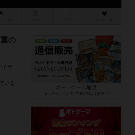
/インスト
掲示板
拡張/関連
作
次のおすすめ
6重の
アイデ
ている
ボードゲーム通販
オンラインストアで7,500商品を販売中