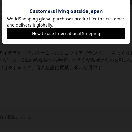
をお金という扱いにしたらとっつきやすかったらしく、すぐに
に手を入れて引くのだが、上層階になってコマが小さくなると
を増やすためには未来への投資が必要なので、...
アイデアと手堅いゲーム性のクニツィアブランド。【ざっくり
たゲーム。6重の塔を袋から手探りで適切な階層のものを引い
目を引きます。塔の建設に貢献し稼いだ瞑想ポ...
稿を募集しています