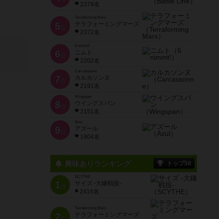
2379名
Terraforming Mars
5
テラフォーミングマーズ
位
2372名
6 nimmt!
6
ニムト
位
2202名
Carcassonne
7
カルカソンヌ
位
2191名
Wingspan
8
ウイングスパン
位
2151名
Azul
9
アズール
位
1904名
興味ありランキング
トップ50
SCYTHE
1
サイズ -大鎌戦役-
位
2416名
Terraforming Mars
2
テラフォーミングマーズ
位