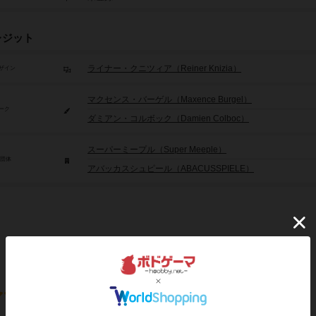
レジット
ライナー・クニツィア（Reiner Knizia）
ザイン
マクセンス・バーゲル（Maxence Burgel）
ーク
ダミアン・コルボック（Damien Colboc）
スーパーミープル（Super Meeple）
/団体
アバッカスシュピール（ABACUSSPIELE）