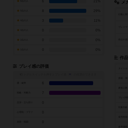
6
21%
6点の人
メ
8
29%
5点の人
行動に関
3
11%
4点の人
プレイヤ
0
0%
3点の人
0
0%
得点や資
2点の人
0
0%
1点の人
作
プレイ感の評価
タイトル
トグルスイッチを押すとプレイ感（
※
）の投票ができます
原題・英
6
運・確率
参加人数
7
戦略・判断力
プレイ時
0
交渉・立ち回り
対象年齢
0
心理戦・ブラフ
発売時期
0
攻防・戦闘
参考価格