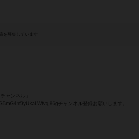
稿を募集しています
ゲームチャンネル」
nel/UC_GBmG4nf3yUkaLWfvqj86gチャンネル登録お願いします。