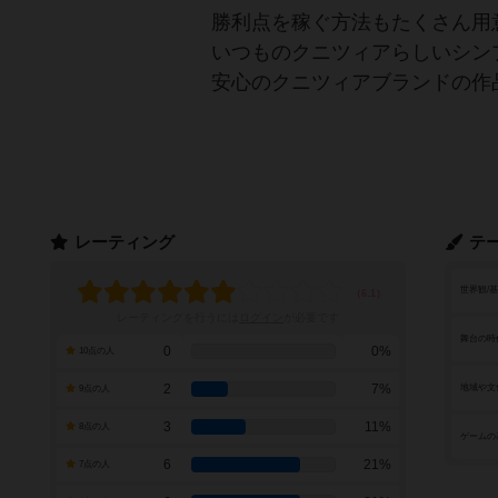
勝利点を稼ぐ方法もたくさん用
いつものクニツィアらしいシン
安心のクニツィアブランドの作
レーティング
テ
世界観/
レーティングを行うには
ログイン
が必要です
舞台の時
0
0%
10点の人
2
7%
地域や文
9点の人
3
11%
8点の人
ゲームの
6
21%
7点の人