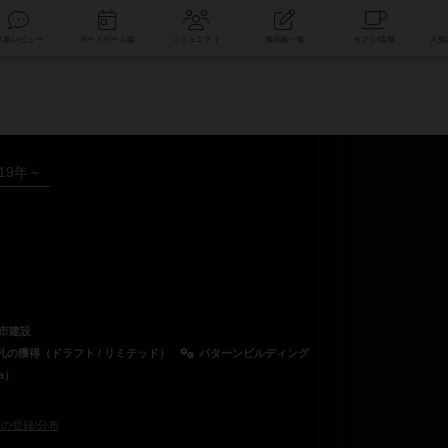
索
新着レビュー
ボードゲーム会
コミュニティ
掲示板一覧
タ
019年～
市建設
札の獲得（ドラフト / リミテッド）
パターンビルディング
a）
の登録/分布