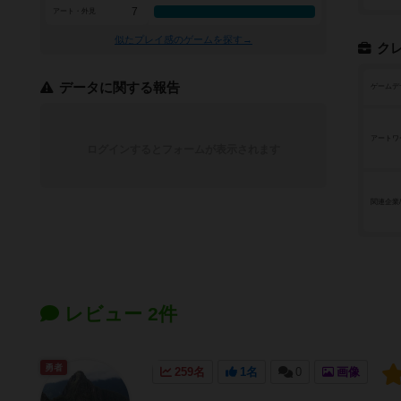
7
アート・外見
似たプレイ感のゲームを探す→
ク
データに関する報告
ゲームデ
アートワ
ログインするとフォームが表示されます
関連企業
レビュー 2件
勇者
259名
1名
0
画像