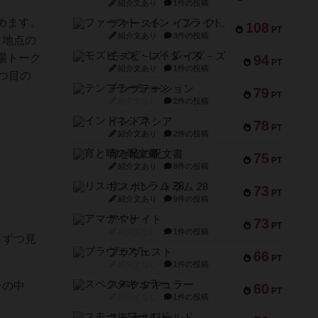
紹介文あり
1件の投稿
めます。
ファースト・イン・フライト
108
PT
紹介文あり
3件の投稿
ト地点の
モズビ－ズ・レイダ－ズ
場トーク
94
PT
紹介文あり
1件の投稿
つ目の
テンプテーション
79
PT
紹介文なし
2件の投稿
インドネシア
78
PT
紹介文あり
2件の投稿
宵と暁の呪文書
75
PT
紹介文あり
8件の投稿
リスボン・トラム 28
73
PT
紹介文あり
9件の投稿
アマナイト
73
PT
紹介文なし
1件の投稿
しずつ見
ブラヴェスト
66
PT
紹介文なし
1件の投稿
スペクタキュラー
その中
60
PT
紹介文なし
1件の投稿
スモールワールド