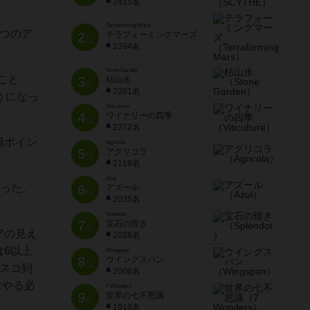
2415名
Terraforming Mars
2つのア
2
テラフォーミングマーズ
位
2394名
Stone Garden
こと
3
枯山水
位
2281名
ようになっ
Viticulture
4
ワイナリーの四季
位
2272名
陽ポイン
Agricola
5
アグリコラ
位
2119名
Azul
6
まった。
アズール
位
2035名
Splendor
7
宝石の煌き
位
アの見え
2028名
は6以上
Wingspan
8
ウイングスパン
位
クスコ到
2006名
はやる必
7 Wonders
9
世界の七不思議
位
1919名