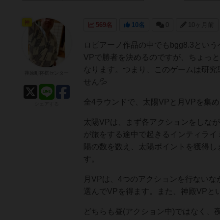
神
569名
10名
0
10ヶ月前
ロピアーノ作品の中でもbgg8.3と
VPで勝者を決めるのですが、ちょっ
なります。つまり、このゲームは研究型
荏原町将棋センター
せん💦
全4ラウンドで、太陽VPと月VPを集
シェアする
太陽VPは、まず各アクションをしな
が旅をする途中で起きるインティライ
陽の数を数え、太陽ポイントを獲得し
す。
月VPは、4つのアクションを行ないな
選んでVPを得ます。また、神殿VPと
どちらも昼(アクション中)ではなく、