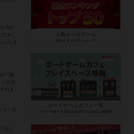
った方の
人気ボードゲーム
に大きく
総合おすすめランキング
といけま
ヤル一族
ョンの太
換されま
ボードゲームカフェ一覧
ションを
ボドゲが遊べる店舗を全国500店舗以上掲載中
ョンをし