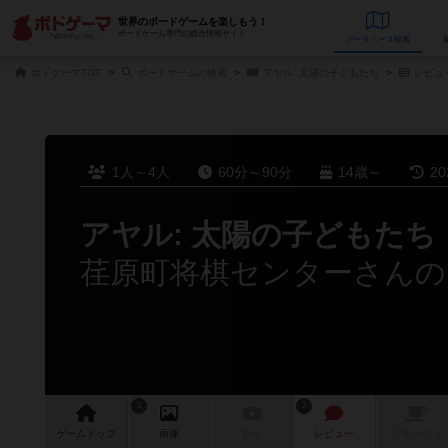
世界のボードゲームを楽しもう！
ボードゲーム専門の総合情報サイト
データベース
検
ボドゲーマTOP
ボードゲームの検索
アヤル: 太陽の子どもたち
レビュ
1人～4人
60分～90分
14歳～
2
アヤル: 太陽の子どもたち
荏原町将棋センターさんの
5
2
ゲーム
トップ
画像
動画
レビュー
店舗/
カフェ