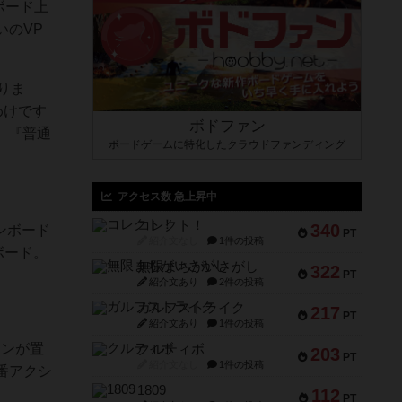
ボード上
いのVP
りま
わけです
ボドファン
、『普通
ボードゲームに特化したクラウドファンディング
アクセス数 急上昇中
コレクト！
340
ンボード
PT
紹介文なし
1件の投稿
ボード。
無限まちがいさがし
322
PT
紹介文あり
2件の投稿
ガルフストライク
217
PT
紹介文あり
1件の投稿
クンが置
クルティボ
203
PT
紹介文なし
1件の投稿
番アクシ
1809
112
PT