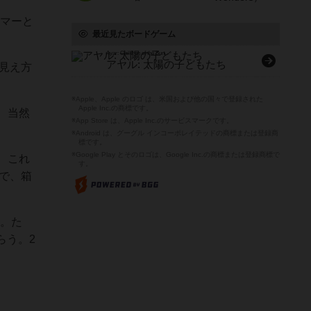
ーマーと
最近見たボードゲーム
Ayar: Children of the Sun
アヤル: 太陽の子どもたち
見え方
※Apple、Apple のロゴ は、米国および他の国々で登録された
Apple Inc.の商標です。
、当然
※App Store は、Apple Inc.のサービスマークです。
※Android は、グーグル インコーポレイテッドの商標または登録商
標です。
※Google Play とそのロゴは、Google Inc.の商標または登録商標で
、これ
す。
で、箱
い。た
らう。2