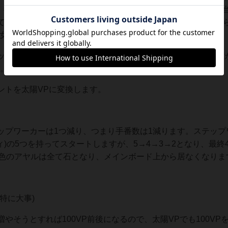
す。もしその色の神殿の階に、神殿タイルが置かれていれば、該
ているアクションの月VPが決算され、VPを貰います。左端か
女)は、ここでアヤル(男)と感動的な再会をします💦
ップワーカーは、個人ボードの月スロットに、お墓のように置
す。
ントを太陽VPに変換します。
ップワーカーは1つ減り、つまり手番数は1減ります。ステップ
ィ)の5つを持ってスタートしますが、5→4→3→2となり、最終
4色のアヤルは全て石となり、メインボード上から居なくなりま
特に大事)
やそうとすれば100VP前後になるので、太陽VPでも100VP