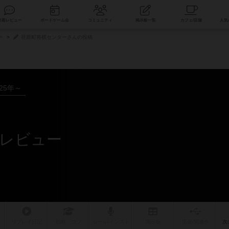
索
新着レビュー
ボードゲーム会
コミュニティ
掲示板一覧
ー
荏原町将棋センターさんの投稿
025年～
レビュー
リプレイ
日記
戦略
・コツ
ルール
/インスト
掲示板
拡張/関連
作
次