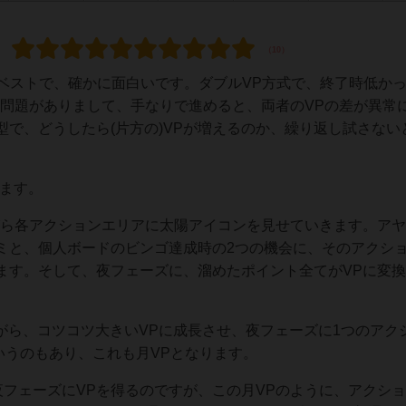
いうベストで、確かに面白いです。ダブルVP方式で、終了時低か
と問題がありまして、手なりで進めると、両者のVPの差が異常
で、どうしたら(片方の)VPが増えるのか、繰り返し試さない
めます。
がら各アクションエリアに太陽アイコンを見せていきます。ア
ミと、個人ボードのビンゴ達成時の2つの機会に、そのアクシ
ます。そして、夜フェーズに、溜めたポイント全てがVPに変
がら、コツコツ大きいVPに成長させ、夜フェーズに1つのアク
いうのもあり、これも月VPとなります。
夜フェーズにVPを得るのですが、この月VPのように、アクシ