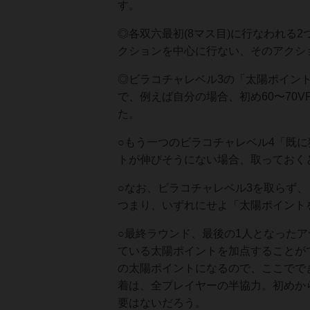
す。
◎各双六最初(8マス目)に行なわれる
クションを中心に行ない、そのアクシ
◎ビラコチャレベル3の「太陽ポイン
で、例えば自分の場合、初め60〜70V
た。
○もう一つのビラコチャレベル4「既
トが伸びそうにない場合、取っておく
○なお、ビラコチャレベル3を取らず、
つまり、いずれにせよ「太陽ポイント
○最終ラウンド、最後の1人となった
ている太陽ポイントを加点することが
の太陽ポイントになるので、ここででき
着は、全プレイヤーの半協力。初めか
要はないだろう。