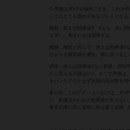
◎序盤は月VPを犠牲にする。これが
してはとても抵抗があるプレイとなる
陶芸…例えば効果値3、4なら、色に関
も早い。色合わせは我慢する。
織物…陶芸と同じで、例えば効果値3な
ながら太陽完成を優先。横に並べるこ
耕作…例えば効果値4なら普通、月6V
だと見える太陽は1つ。そこで序盤は、
をパンチアウトせず太陽の見せ数を増
葦の舟…このアクションだけは、月V
だ、島建設のための効果値が足りない
番手以降に同じ場所に島を建てる際、