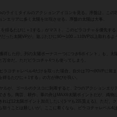
2つのライミタイルのアクションアイコンを見る。序盤は、この
ョンエリアに多く太陽を出現させる。序盤の太陽は大事。
トを得るたびに＋1する」がマスト。このビラコチャを優先する
Pだった太陽VPが、遊ぶたびに90〜100→110VP以上取れる
に獲得した行、列の太陽ボーナス一つにつき6ポイント」も、太
と万全だ。ただビラコチャ4つも使ってしまう。
ビラコチャレベル4だけを取った場合、自分は70〜80VPに留
を得るたびに＋1する」の方が伸びが良い。
アヤルが、ゴールのクスコに到着すると、2つのアクションエリ
できる。陶芸、耕作、葦の舟はMAX6太陽ポイントだが、織物
れば12太陽ポイント加点したい(ラマも2匹貰える)。ただ、
ら狙うことは難しいが、ここに着くなら、ビラコチャレベル4