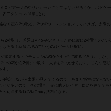
作者ロピアーノのやりたかったことではないだろうか。ボドゲ
。各アクションの犠牲とは、
係なく壺を2つ取る。2つずつコレクションしていけば、太陽の
ら2枚取り、普通はVPを確定させるために縦に2枚置くのだが
ともある！綺麗に埋めていくのはゲーム終盤に。
Pが確定するトウモロコシの箱から4つ全て取るだろう。しかし
2つの箱から2個ずつ取り、太陽を2つ見せておく。こんな感じ
やす。
Pが確定しながら太陽が見えてくるので、あまり犠牲にならな
ことが多いので、その場合、先に他プレイヤーに島を建てても
島へ到達する時の効果値は無料になる。