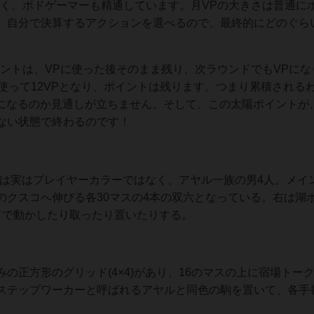
易く、ボドゲーマーも精通しています。月VPの大きさは普通に
、自分で決算するアクションを選べるので、最終的にどのぐら
ントは、VPに使った後そのまま残り、次ラウンドでもVPにな
使って12VPとなり、ポイントは残ります。つまり累積される
Pになるのか見通しが立ちません。そして、この太陽ポイントが
ない状態で終わるのです！
らは実はプレイヤーカラーではなく、アヤル一族の男4人。メイ
のクスコへ伸びる各30マスの4本の双六となっている。右は湖
ドで動かしたり取ったり置いたりする。
の正方形のグリッド(4×4)があり、16のマスの上に宿場トー
ステップワーカーと呼ばれるアヤルと同色の駒を置いて、各手