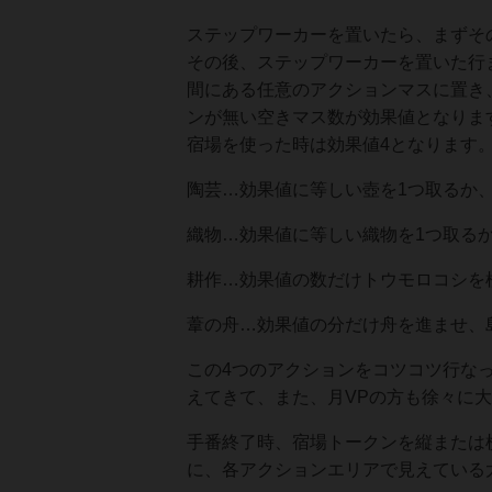
ステップワーカーを置いたら、まずそ
その後、ステップワーカーを置いた行
間にある任意のアクションマスに置き
ンが無い空きマス数が効果値となりま
宿場を使った時は効果値4となります
陶芸…効果値に等しい壺を1つ取るか、
織物…効果値に等しい織物を1つ取るか
耕作…効果値の数だけトウモロコシを
葦の舟…効果値の分だけ舟を進ませ、
この4つのアクションをコツコツ行な
えてきて、また、月VPの方も徐々に
手番終了時、宿場トークンを縦または
に、各アクションエリアで見えている