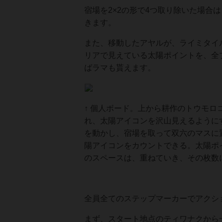
宿場を2×2の形で4つ取り除いた場合
きます。
また、移動したアヤルが、ライミタイ
リアで見えている太陽ポイントを、全
ばラマも貰えます。
↑ 個人ボード。上から耕作のトウモ
れ、太陽アイコンを沢山見えるように
を動かし、宿場を取って双六のマスに
陽アイコンをカウントできる。太陽ポ
のスペースは、重ねていき、その枚数
全員全てのステップマーカーでアクシ
まず、スタート地点のティワナクから一