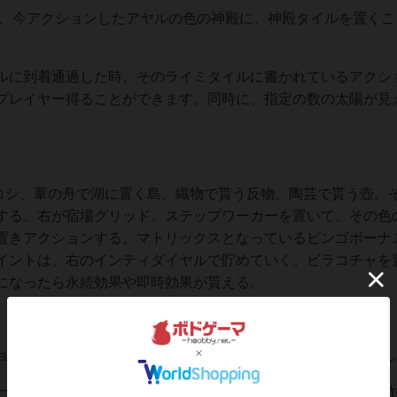
は、今アクションしたアヤルの色の神殿に、神殿タイルを置くこ
ルに到着通過した時、そのライミタイルに書かれているアクシ
プレイヤー得ることができます。同時に、指定の数の太陽が見
ロコシ、葦の舟で湖に置く島、織物で貰う反物、陶芸で貰う壺。
する。右が宿場グリッド。ステップワーカーを置いて、その色
置きアクションする。マトリックスとなっているビンゴボーナ
イントは、右のインティダイヤルで貯めていく。ビラコチャを
になったら永続効果や即時効果が貰える。
ョンをし終わると夜フェーズに入り、ここで初めてVPを獲得
番移動しなかった色のアヤル(男)が、石となり、同じ色のアヤ