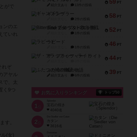
59
PT
紹介文あり
13件の投稿
とがで
ギャンブラー
58
PT
紹介文なし
2件の投稿
ョンのエ
Bitter End ブタペスト救出作戦
52
PT
紹介文なし
1件の投稿
えていれ
ラピード
46
PT
紹介文なし
1件の投稿
ザ・フラッフィー・ライト
44
PT
紹介文なし
0件の投稿
それぞ
ふたつの城の物語
39
PT
のアヤル
紹介文あり
6件の投稿
スで、太
置く9つ
お気に入りランキング
トップ50
Splendor
1
宝石の煌き
位
4040名
Die Siedler von Catan
2
カタン
します。
位
3616名
Dominion
ル(女)
ドミニオン