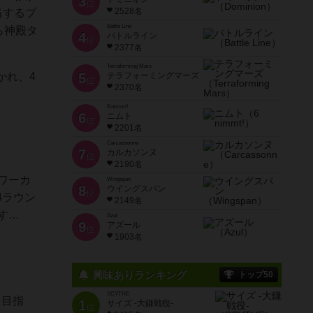
3
位
2528名
当するプ
Battle Line
ら神殿タ
4
バトルライン
位
2377名
Terraforming Mars
5
テラフォーミングマーズ
かれ、4
位
2370名
6 nimmt!
6
ニムト
位
2201名
Carcassonne
7
カルカソンヌ
位
2190名
ワーカ
Wingspan
8
ウイングスパン
位
4ラウン
2149名
す…
Azul
9
アズール
位
1903名
興味ありランキング
トップ50
SCYTHE
を目指
1
サイズ -大鎌戦役-
位