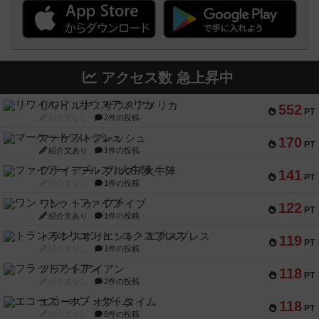
アクセス数 急上昇中
リワイルド：サウスアメリカ
552
PT
紹介文なし
2件の投稿
マーケットフレッシュ
170
PT
紹介文あり
1件の投稿
ファイアー・ブルズ / 火牛陣
141
PT
紹介文なし
1件の投稿
ワン・トゥ・ファイブ
122
PT
紹介文あり
1件の投稿
トランスオリエント・エクスプレス
119
PT
紹介文なし
1件の投稿
フラットアイアン
118
PT
紹介文なし
2件の投稿
エコーズ・オブ・タイム
118
PT
紹介文なし
8件の投稿