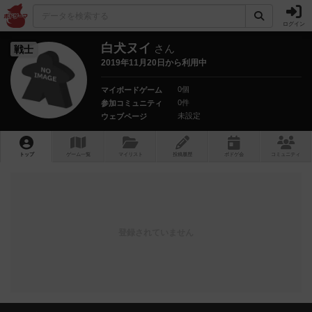
ログイン
白犬ヌイ
さん
戦士
2019年11月20日から利用中
0個
マイボードゲーム
0件
参加コミュニティ
未設定
ウェブページ
トップ
ゲーム一覧
マイリスト
投稿履歴
ボ
ドゲ
会
コミュニティ
登録されていません