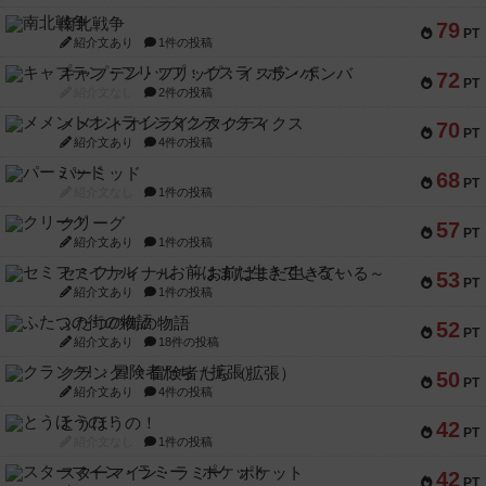
南北戦争
79
PT
紹介文あり
1件の投稿
キャプテン・フリップ：イスラ・ボンバ
72
PT
紹介文なし
2件の投稿
メメントオンラインタクティクス
70
PT
紹介文あり
4件の投稿
パーミッド
68
PT
紹介文なし
1件の投稿
クリーグ
57
PT
紹介文あり
1件の投稿
セミファイナル ～お前はまだ生きている～
53
PT
紹介文あり
1件の投稿
ふたつの街の物語
52
PT
紹介文あり
18件の投稿
クランク! ：冒険者たち（拡張）
50
PT
紹介文あり
4件の投稿
とうほうの！
42
PT
紹介文なし
1件の投稿
スターマイン・ラミー ポケット
42
PT