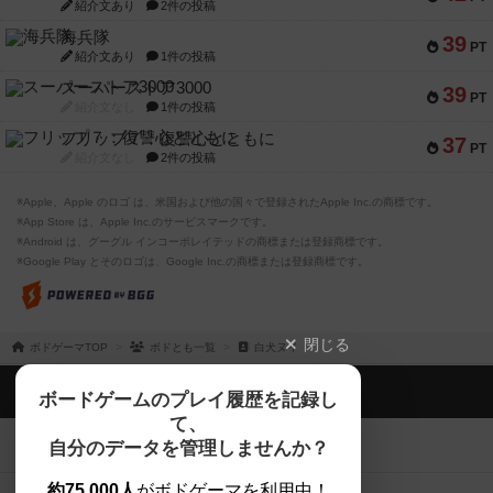
紹介文あり
2件の投稿
海兵隊
39
PT
紹介文あり
1件の投稿
スーパーストア3000
39
PT
紹介文なし
1件の投稿
フリップ７：復讐心とともに
37
PT
紹介文なし
2件の投稿
※Apple、Apple のロゴ は、米国および他の国々で登録されたApple Inc.の商標です。
※App Store は、Apple Inc.のサービスマークです。
※Android は、グーグル インコーポレイテッドの商標または登録商標です。
※Google Play とそのロゴは、Google Inc.の商標または登録商標です。
閉じる
ボドゲーマTOP
ボドとも一覧
白犬ヌイ
ボドゲーマTOP
ボードゲームのプレイ履歴を記録し
て、
ボードゲームを検索する
自分のデータを管理しませんか？
約75,000人
がボドゲーマを利用中！