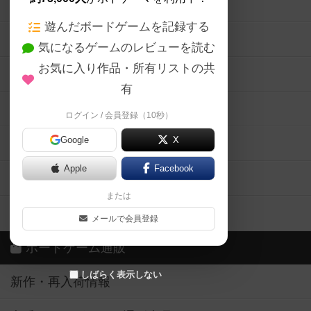
ボードゲームの新着レビュー
遊んだボードゲームを記録する
ボードゲーム会情報
気になるゲームのレビューを読む
お気に入り作品・所有リストの共
メカニクス特集
有
掲示板・トピックス
ログイン / 会員登録（10秒）
Google
X
ボドとも・会員一覧
Apple
Facebook
ボードゲーム業界コラム
または
ボドゲーマご利用案内
メールで会員登録
ボードゲーム通販
しばらく表示しない
新作・再入荷情報