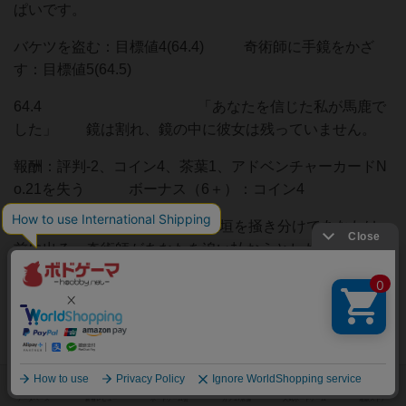
ぱいです。
バケツを盗む：目標値4(64.4) 奇術師に手鏡をかざ
す：目標値5(64.5)
64.4 「あなたを信じた私が馬鹿で
した」 鏡は割れ、鏡の中に彼女は残っていません。
報酬：評判-2、コイン4、茶葉1、アドベンチャーカードN
o.21を失う ボーナス（6＋）：コイン4
64.5 人垣を掻き分けてあなたは
前に出る。奇術師があなたを追い払おうとした所に手鏡を
突き出す。奇術師は大口を開けて驚き、自分の両眼を覆っ
たが、もう遅い。奇術師にガラスの様なヒビが入り、手鏡
諸共バラバラ砕け散った。 顔の無い女が、よ
うやく狐の面を外す。
報酬：評判+3、棘の実1、アドベンチャーカードNo.21を
失う ボーナス（7＋）：コイン4