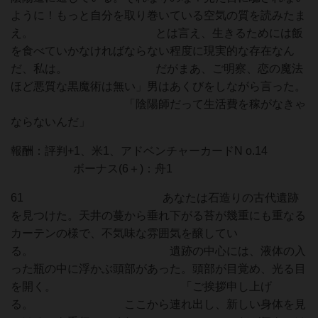
ように！もっと自分を取り巻いている空気の質を読みたま
え。 とは言え、生きるためには飯
を食べていかなければならない程度に現実的な存在なん
だ、私は。 だがまあ、ご明察、恋の魔法
ほど悪質な黒魔術は無い」男はあくびをしながら言った。
「陰陽師だって生活費を稼がなきゃ
ならないんだ」
報酬：評判+1、米1、アドベンチャーカードN o.14
ボーナス(6＋)：舟1
61 あなたは石造りの古代遺跡
を見つけた。天井の蔓から垂れ下がる苔が幾重にも重なる
カーテンの様で、不気味な雰囲気を醸してい
る。 遺跡の中心には、液体の入
った瓶の中に浮かぶ頭部があった。頭部が目覚め、光る目
を開く。 「ご挨拶申し上げ
る。 ここから連れ出し、新しい身体を見