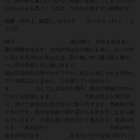
い。何か取り返しのつかない間違いを犯してしまったので
はないかとも思う。これは、なかなか気まずい時間だぞ。
報酬：評判-1、幽霊1、コイン3 ボーナス（4＋）：コ
イン2
64.3 風の噂で、奇術を見せる一
座の情報を得ます。その評判は京の都にも達し、占いの中
に兆しを見付けたあなたは、顔の無い女に狐の面を被せ、
べっ甲の手鏡と共に旅に出ます。
都は百花繚乱の華やかさですが、あなた達にそれを見物し
ている暇はありません。人を探しているからで
す。 でんでん太鼓やお囃子、屋台の喧騒の中の人
だかりを目指します。 大蛇が頭上を飛び回
り、弾けて金色のお札が辺りに降り注ぎます。奇術師の見
せる幻です。巨大な蝦蟇が桜の花びらを吹き出しながら縮
んでいきます。人垣を更に掻き分けて進みます。術者は女
です。「私の顔だ！」 手鏡の中の
彼女が叫びます。 足元のバケツは投げ銭でいっ