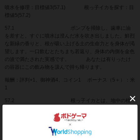
噴水を修理：目標値3(57.1) 根っ子イカを探す：目
標値5(57.2)
57.1 ポンプを掃除し、歯車に油
を差すと、すぐに噴水は澄んだ水を吹き出しました。鮮烈
な新緑の香りと、根が吸い上げる土の生命力とを身体が渇
望します。一口飲むとたちまち若返り、身体の内側を金色
の波で満たされた実感です。 あなたは有りったけ
の容器にこの飲み物を汲んで持ち帰ります。
報酬：評判+1、御神酒4、コイン1 ボーナス（5＋）：米
1
57.2 根っ子イカとは、地中の植
物の根等に擬態して寄生する半植半動物の極めて貴重な、
噛めば噛むほど味が出る珍味である。
また樹木の根の養分を吸って生きている為、極めて
高い滋養強壮効果を持っている事で名高い。
入手は困難、高額で取引され、世界三大高級食材の一