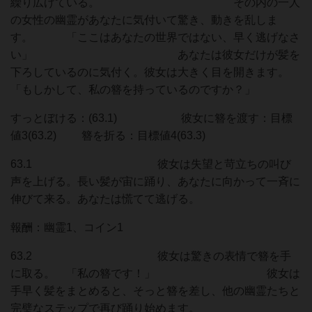
繰り広げている。 その内の一人
の女性の幽霊があなたに気付いて驚き、動きを乱しま
す。 「ここはあなたの世界ではない、早く逃げなさ
い」 あなたは彼女だけが髪を
下ろしているのに気付く。彼女は大きく目を開きます。
「もしかして、私の簪を持っているのですか？」
すっとぼける：(63.1) 彼女に簪を渡す：目標
値3(63.2) 簪を折る：目標値4(63.3)
63.1 彼女は失望と苛立ちの叫び
声を上げる。長い髪が宙に踊り、あなたに向かって一斉に
伸びて来る。あなたは慌てて逃げる。
報酬：幽霊1、コイン1
63.2 彼女は驚きの表情で簪を手
に取る。 「私の簪です！」 彼女は
手早く髪をまとめると、そっと簪を差し、他の幽霊たちと
完璧なステップで再び踊り始めます。