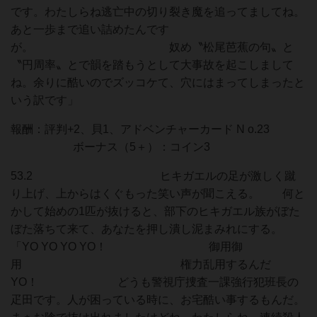
です。わたしらね逃亡中の切り裂き魔を追ってましてね。
あと一歩まで追い詰めたんです
が。 奴め〝松尾芭蕉の句〟と
〝円周率〟とで韻を踏もうとして大事故を起こしまして
ね。余りに酷いのでズッコケて、穴にはまってしまったと
いう訳です」
報酬：評判+2、貝1、アドベンチャーカード N o.23
ボーナス（5＋）：コイン3
53.2 ヒキガエルの足が激しく蹴
り上げ、上からはくぐもった笑い声が聞こえる。 何と
かして始めの1匹が抜けると、部下のヒキガエル族がぼた
ぼた落ちて来て、あなたを押し潰し泥まみれにする。
「YO YO YO YO！ 御用御
用 権力乱用するんだ
YO！ どうも警視庁捜査一課強行犯班長の
疋田です。人が困っている時に、お宅酷い事するもんだ。