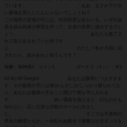
ています。 「ああ、まさか下の古
い墓地を荒らしたんじゃないでしょうね？
この場所の霊魂の中には、特別邪悪な奴もいる。いずれ徒
党を組み死者の軍団を作って、生者の世界に侵出するでし
ょう。 あなたも魅了さ
れて取り込まれていた所です
よ。 わたし？私が天国に召
されたら、誰があれと戦うんです？」
報酬：御神酒3、コイン1 ボーナス（4＋）：米1
63 By Alf Seegert あなたは骸骨につまずきま
す。その骸骨の手には簪(かんざし)がしっかり握られてお
り、あなたは骸骨の手をこじ開けて簪を手に入れま
す。 狭い通路を抜けると、幻なのかも
知れない、広い立派な洋館のホールに出まし
た。 そこでは半透明の
男女の幽霊たちが、一糸乱れぬ動きで優雅な社交ダンスを