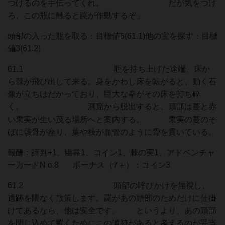
つけるのを手伝ってくれ。 だが気をつけ
ろ、この瓶に触ると罠が作動するぞ」
頭部の入った瓶を取る：目標値5(61.1)他の宝を探す：目標
値3(61.2)
61.1 瓶を持ち上げた途端、床か
ら棘が飛び出して来る。身をかわし床を転がると、動く石
像が立ちはだかっており、巨大な拳がその床を打ち砕
く。 洞窟から脱出すると、頭部は蔓と赤
い果実が生い茂る場所へと案内する。 果実の蔓のそ
ばに骸骨が座り、葉や枝が血管のように骨を貫いている。
報酬：評判+1、幽霊1、コイン1、棘の実1、アドベンチャ
ーカードN o.8 ボーナス（7＋）：コイン3
61.2 頭部の呼びかけを無視し、
遺跡を隈なく散策します。罠があの頭部のためだけに仕掛
けてあるなら、他は安全です。 というより、あの頭部
を閉じ込めて置くためにこの遺跡があると考えるのが妥当