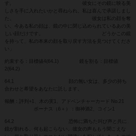
す。 彼女にその鏡に映る美
しさを手に入れたいかと尋ねられ、私は喜んで承諾しまし
た。 彼女は私の顔を奪
い。今ある私の顔は、鏡の中に閉じ込められているあの美
しい顔だけです。 どうかこの鏡
を持って、私の本来の顔を取り戻す方法を見つけてくださ
い」
約束する：目標値4(64.1) 鏡を割る：目標値
2(64.2)
64.1 顔の無い女は、多少の持ち
合わせと希望をあなたに託します。
報酬：評判+1、木の実1、アドベンチャーカード No.21
ボーナス（6＋）：御神酒2、コイン1
64.2 恐怖に満ちた叫び声と共に
鏡が割れる。何も起こらない。彼女の声ももう聞こえな