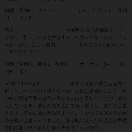
報酬：評判+1、コイン2 ボーナス（5＋）：評判
+1、コイン2
63.3 半透明の女性が崩れてすす
り泣く、暫くして泣き声は止み、彼女が立ち上がる。「そ
うか...わたしはもう自由」 涙をたたえた顔がゆっ
くりと消えて行く。
報酬：評判+1、幽霊1、茶葉1 ボーナス（6＋）：評
判+1、米1
64 By Alf Seegert すすり泣きの聴こえる方に
行くと、べっ甲の手鏡を覗き込む女性に出会いました。鏡
の中の顔は言葉では言い表せないほど美しいですが、涙を
流しています。彼女か顔を上げて振り返ると、あなたは驚
きます。彼女には顔がありません。「かつて私は自分の容
姿を醜いと思っていました。ある時出会った旅芸人が手鏡
で私に驚くほど美しい姿を見せてくれたので