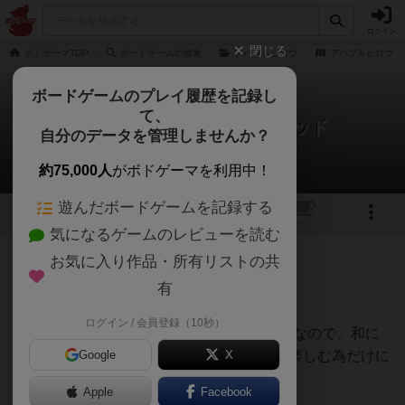
ログイン
閉じる
ボドゲーマTOP
ボードゲームの検索
アバブ＆ビロウ
アバブ＆ビロウ：
ボードゲームのプレイ履歴を記録し
て、
アバブ＆ビロウ：ホーンテッド
自分のデータを管理しませんか？
ハナチャのリプレイ日記（2026年5月6日）
約75,000人
がボドゲーマを利用中！
遊んだボードゲームを記録する
1
1
トップ
画像
動画
レビュー
カフェ
気になるゲームのレビューを読む
お気に入り作品・所有リストの共
153名
が参考
0名
がナイス
0
3ヶ月前
有
51話〜100話
ログイン / 会員登録（10秒）
(アジアが舞台となっているせっかくの機会なので、和に
寄せて超訳しました。必ず購入した製品を楽しむ為だけに
Google
X
御使用下さい)
Apple
Facebook