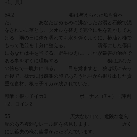
+1、貝1
54.2 狼は与えられた魚を食べ
た。 あなたはぬるめに沸かしたお湯と石鹸で泥
をきれいに落とし、タオルを替えて完全に毛を乾かしてあ
げる。雨の日に体が濡れても水を弾くように、椿油と櫛で
もって毛並を十分に整える。 清潔にした傷口
にあなたは手を当てる。野生ゆえに、これが最善の治療で
ある事をすぐに理解する。 狼はあなた
の傍らで一晩共に眠る。 目を覚ますと、狼は既に去っ
た後で、枕元には感謝の印であろう地中から掘り出した貴
重な食材、根っ子イカが残されていた。
報酬：根っ子イカ1 ボーナス（7＋）：評判
+2、コイン2
55 広大な鉱山で、危険な急勾
配のある複雑なレール網を発見します。 近く
には鉱夫の様な幽霊がたたずんでいます。