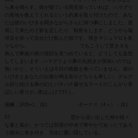
ら鼻を鳴らす。彼が寝ている間見張っていれば、ハマグリ
の産地を教えてくれるという約束を取り付けたので、あな
たは彼のいびきを聞きながらさらに待つ事にしました。退
屈して来たので薪を足したり、観察をします。どうやら珈
琲豆を炒って自分だけ飲んだ様です。焼きマシュマロを炙
りながら。 でもこうして焚き火を
挟んで豚族の彼の寝顔を見つめていると、どうしても妄想
してしまいます...ハマグリより豚の丸焼きが美味いのでは
無いかと。そういえば今日の晩飯を食べていません。彼の
いびきとあなたのお腹が鳴る音がどちらも卑しい。グルグ
ル回り続ける豚の幻とパチパチ爆ぜるラードのこんがり香
ばしい香りが...夜はふけて行く。
報酬：評判+1、貝1 ボーナス（4＋）：貝1
57 壁から這い出した根や様々
な蔓と葉が、かつては部屋の中央で華やかであったであろ
う噴水に巻き付き、完全に覆い隠している。