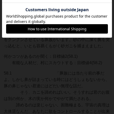
つに数えられている。
報酬：根っ子イカ1 ボーナス（7＋）：コイ
ン3
58 By Alf Seegert 砂の上に這いつくばって鼻
をクンクンさせている豚族がいます。砂の中に深く腕を突
っ込むと、いとも容易くもがく砂ガニを捕まえました。
何かコツがあるのか聞く：目標値2(58.1)
有能な人材だ、村にスカウトする：目標値4(58.2)
58.1 「豚族には当たり前の事だ
よ。しかし鼻が詰まっている時にはどうしょもないから、
豚の鼻じゃない君達にはどだい無理な話だ。
そう、カニを諦めればいい。そうすれば君のお腹
は別の何か、木の実か何かでやがて満たされる。
諦めるのは楽じゃない。困難極まる。宇宙の真理は
大体逆なんだ。あなたに欲をコントロールすることが出来