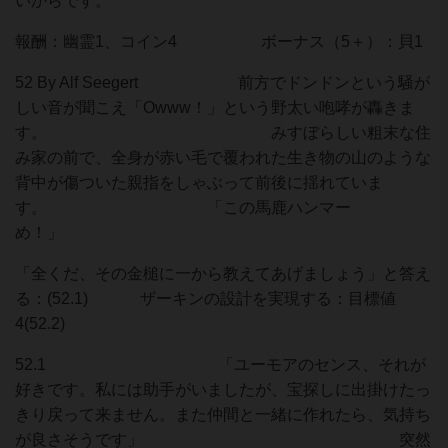
いからです。
報酬：幽霊1、コイン4 ボーナス（5＋）：貝1
52 By Alf Seegert 前方でドンドンという騒が
しい音が聞こえ「Owww！」という野太い咆哮が轟きま
す。 みすぼらしい粗末な住
み家の前で、全身が赤い毛で覆われた生き物の山のような
背中が傷ついた親指をしゃぶって前後に揺れていま
す。 「この馬鹿ハンマー
め！」
「全くだ、その金槌に一から教えてあげましょう」と答え
る：(52.1) ザーキンの設計を実現する：目標値
4(52.2)
52.1 「ユーモアのセンス、それが
好きです。私には助手がいましたが、宝探しに出掛けたっ
きり戻って来ません。また仲間と一緒に作れたら、気持ち
が良さそうです」 突然