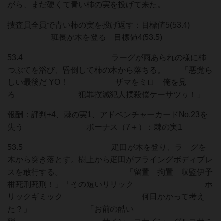
がら、まだ硬くて青い柿の実を投げて来た。
捜査員全員で青い柿の実を投げ返す：目標値5(53.4)
班長が木を登る：目標値4(53.5)
53.4 ラーグが雨あられの様に柿
つぶてを浴び、昏倒して柿の木から落ちる。 「悪党ら
しい最後だ YO！ ザマをミロ 俺を見
ろ 犯罪撲滅犯人撲殺僕ケーサツゥ！」
報酬：評判+4、棘の実1、アドベンチャーカードNo.23を
失う ボーナス（7＋）：棘の実1
53.5 疋田が木を登り、ラーグを
木から突き落とす。樹上から疋田がフライングボディプレ
スを敢行する。 「留置 拘置 収監伊予
柑死刑死刑！」「その短いリリック ホ
リックギミック 何日かかって考え
た？」 「お前の酷い