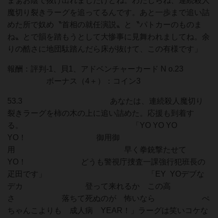
まぁお陰で抜け出れましたけどね。わたしらね、連続殺人
魔切り裂きラーグを追ってるんです。あと一歩まで追い詰
めた所で奴め〝首相の就任演説〟と〝パトカーのものま
ね〟とで韻を踏もうとして大惨事に見舞われましてね。余
りの酷さに地団駄踏んだら床が抜けて、この有様です」
報酬：評判-1、貝1、アドベンチャーカード N o.23
ボーナス（4＋）：コイン3
53.3 あなたは、連続殺人魔切り
裂きラーグを柿の木の上に追い詰めた。応援も到着す
る。 「YO YO YO
YO！ 御用御
用 早く拳銃撃たせて
YO！ どうも警視庁捜査一課強行犯班長の
疋田です」 「EY YOデブな
デカ 登って来れるか この高
さ 落ちて死ぬのが 怖いなら ぺ
ちゃんこよりも 成人病 YEAR！」ラーグは笑いコケな