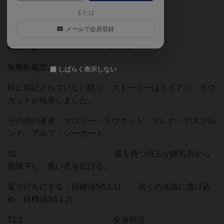
アバブ・アンド・ビロウ：ホーンテッド
または
ストーリーブック
メールで会員登録
Copyright 2025 Red Raven Games
無断転載禁止
しばらく表示しない
特に明記されていない限り、ストーリーはライアン・ラウ
カットが執筆しました。
その他の著者：マロリー・ラウカット、ブレナ・アスプル
ンド、アルフ・シーガート
51 翼を持つ目玉が鍾乳石から
急降下し、黒い爪を広げる。
返り討ちにする：目標値5(51.1) 近くの水路に逃げ込
め：目標値3(51.2)
51.1 全身弱点