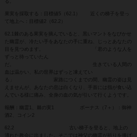
る。
果実を採取する：目標値5（62.1） 近くの梯子を登っ
て地上へ：目標値2（62.2）
62.1棘のある果実を摘んでいると、黒いマントをなびかせ
た幽霊が、冷たい手をあなたの手に重ね、じっとあなたの
目を見つめます。 「君のような人を
ずっと待っていたん
だ。 生きている人間の
血は温かい、私の世界はずっと凍えてい
る」 家路につくまでの間、幽霊の姿は見
えませんが、あなたの息は白くなり、手首には指が食い込
んでいる様に痛み、全身の血の気が引いて行くようです。
報酬：幽霊1、棘の実1 ボーナス（7＋）：御神
酒2、コイン2
62.2 古い梯子を登ると、地上の
潰れた教会に出ました。そこでは神父の幽霊が祈りを捧げ