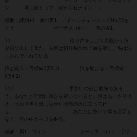
韻 サイン コサイン グルコサミ
ン 署に着くまで 耐えられナイン！」
報酬：評判+4、棘の実1、アドベンチャーカードNo.23を
失う ボーナス（6＋）：棘の実1
54 唸り声を上げて岩陰から狼
が飛び出して来た。左目は切り裂かれて血を流し。毛は泥
まみれで汚れている。
狼と闘う：目標値3(54.1) 狼を助ける：目標値
5(54.2)
54.1 手負いの獣は危険であろ
う。あなたが守備に重きを置いていると、狼はあっさり退
き、うめき声を残しながら洞窟の奥に去って行
く。 あなたは急いで帰る必要も
なく、泥の中から貝を掘る。
報酬：貝1、コイン1 ボーナス（5＋）：評判