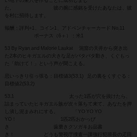
い地下の巣穴を作ることに成功しまし
た。 彼の腕に感銘を受けたあなたは、彼
を村に招待します。
報酬：評判+1、コイン1、アドベンチャーカード No.11
ボーナス（6＋）：米1
53 By Ryan and Malorie Laukat 洞窟の天井から突き出
た2本のヒキガエルの大きな足がバタバタ動き、くぐもっ
た「助けて！」という声が聞こえる。
思いっきり引っ張る：目標値3(53.1) 足の裏をくすぐる：
目標値2(53.2)
53.1 太った1匹が穴を抜けたら、
詰まっていたヒキガエル族が次々落ちて来て、あなたを押
し潰し泥まみれにする。 「YO YO YO
YO！ 1匹2匹おかっぴ
き 歯磨きクソガキお品書
き！ どうも警視庁捜査一課強行犯班長の疋田