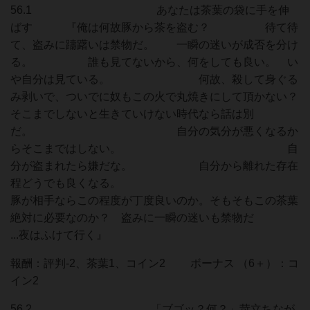
56.1 あなたは茶葉の袋に手を伸
ばす 『俺は何故豚から茶を盗む？ 待て待
て、盗みに躊躇いは禁物だ。 一瞬の迷いが成否を分け
る。 誰も見てないから、何をしても良い。 い
や自分は見ている。 何故、殺して身ぐる
み剥いで、ついでに奴もこの火で丸焼きにして頂かない？
そこまでしないと生きていけない時代なら話は別
だ。 自分の気分が悪くなるか
らそこまではしない。 自
分が盗まれたら嫌だな。 自分から離れた存在
程どうでも良くなる。
豚が相手ならこの程度が丁度良いのか。そもそもこの茶葉
絶対に必要なのか？ 盗みに一瞬の迷いも禁物だ
...夜はふけて行く』
報酬：評判-2、茶葉1、コイン2 ボーナス （6＋）：コ
イン2
56.2 「ブゴッ？何？」苛立ちなが