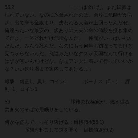
55.2 「ここは金山だ。まだ鉱脈は
枯れていない。なのに放棄されたのは、余りに危険だから
さ。出て来る金銀より、失われる人命が上回ったんだぜ。
俺達みたいな最安の、訳ありの人夫の命の値段を掻き集め
てだよ。一体どれだけ危険なんだ。 仲間がいっぱい死ん
だんだ、みんな死んだ。なのにもう何年も彷徨ってるけど
見つからないんだ。俺達みたいなクズが天国なんて行ける
はずが無いんだけどな。なぁアンタに着いて行っていいか
な？いい釣り場まで案内してあげるよ」
報酬：幽霊1、貝1、コイン1 ボーナス（5＋）：評
判+1、コイン1
56 豚族の探検家が、燃え盛る
焚き火のそばで居眠りをしている。
何かを盗んでこっそり逃げる：目標値4(56.1)
豚族を起こして道を聞く：目標値2(56.2)