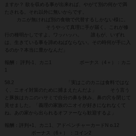
ますか？ 欲を収める事が出来れば、やがて別の何かで満
たされる。それ以外に無いからです。
カニが無ければ別の食物で代替するしかない様に。
そうやって真理に手が届く。これが修
行の種明かしですよ。ワッハッハ。 誰もが、いずれ
は、生きている事を諦めねばならない。その時何が手に入
るのか？本当に豊かなんだ」
報酬： 評判-1、カニ1 ボーナス（4＋）：カニ
1
58.2 「実はこのカニは食料ではな
く、ニオイ対策のために捕まえたんだよ」 そう言う
と豚族はカニのハサミで自分の鼻を挟み、鼻の穴を閉じて
見せました。「義理の家族のニオイが好きになれなくて
ね。あの家から出られるオファーなら歓迎するよ」
報酬：評判+1、カニ1、アドベンチャーカードN o.12
ボーナス（6＋） ：コイン2