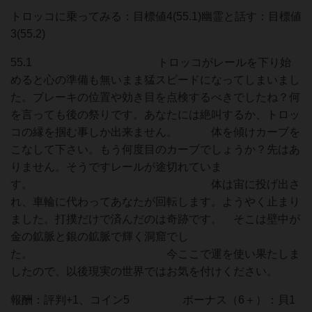
トロッコに乗ってみる：目標値4(55.1)幽霊と話す：目標値
3(55.2)
55.1 トロッコがレールを下り始
めると心の準備も無いまま猛スピードになってしまいまし
た。ブレーキの位置や効き目を点検するべきでしたね？何
を言っても後の祭りです。あなたには絶叫するか、トロッ
コの縁を掴む事しか出来ません。 体を傾けカーブを
こなして下さい。もう何度目のカーブでしょうか？先はあ
りません。そうですレールが途切れていま
す。 体は宙に投げ出さ
れ、車輪に代わってあなたが回転します。ようやく止まり
ました。打撲だけで済んだのは奇跡です。 そこは壁中が
金の鉱脈と銀の鉱脈で輝く洞窟でし
た。 今ここで運を使い果たしま
したので、以後現実の世界ではお気を付けください。
報酬：評判+1、コイン5 ボーナス（6＋）：貝1