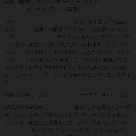
報酬：幽霊2、アドベンチャーカードN o.13
ボーナス（5＋）：茶葉1
59.2 少女はお茶を注ぐ手を止め
ます。 「...想像上？想像上の存在がこんな事出来るかし
ら？」 テーブルに置かれたティーカップ
のお茶が、あなたの顔に浴びせ掛けられます。誰もいない
のに座っている椅子が引き抜かれ、あなたはひっくり返り
ます。 少女はあなたを無視して、それほど想像上では
ない友達と紅茶を飲み続けます。あなたは彼女たちの悪ふ
ざけにうんざりして、このお茶会からこっそり立ち去りま
す。
報酬：評判-1、貝1 ボーナス（4＋）：貝1
60 By Alf Seegert 眉間にしわを寄せた若い男
が、あぐらをかいて呪文を唱えている。両手に藁人形を握
っている。あなたは邪魔をしないように気をつけている。
男が人形同士をくっつける。大きく息を吐き