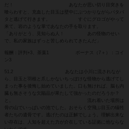
だ！ あなたが思い切り目突きを
喰らわすと、充血した目玉は壁中にぶつかりながらバタバ
タと逃げて行きます。 すぐにグロゴがやって
来て、岩のような掌であなたの手を取ります。
「ありがとう、見知らぬ人！ あの怪物のせい
で、私の家族はずっと苦しめられてきたんだ」
報酬：評判+3、茶葉1 ボーナス（7＋）：コイ
ン3
51.2 あなたは小川に流されなが
ら、目玉と羽根と爪しかないちっぽけな怪物から逃げてし
まった事を後悔し始めていました。口も無ければ、脳も内
臓も無さそうな欠陥品が果たして強かったのだろうか？
と。 流れ着いた場所は
骨の山でいっぱいの池でした。おそらく空飛ぶ目玉の犠牲
者たちの遺骨です。逃げたのは正解でしょう。理解出来な
い存在は、人知を超えた力が介在している証拠に他ならな