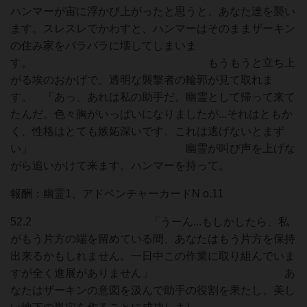
ハンマーが宙に浮かび上がったと思うと、あなた達を襲い
ます。スレスレでかわすと、ハンマーはそのままザーキン
の住み家をバラバラに壊してしまいま
す。 もうもうと立ち上
がる埃のおかげで、透明な襲撃者の輪郭が見て取れま
す。 「あっ、あれは私の助手だ。幽霊として帰って来て
たんだ。色々胸がいっぱいになりましたが...それはともか
く、性格はとても嫉妬深いです。これは逃げないとまず
い」 幽霊が叫び声を上げな
がら追いかけて来ます。ハンマーを持って。
報酬：幽霊1、アドベンチャーカードN o.11
52.2 「うーん...もしかしたら、私
がもう片方の端を留めている間、あなたはもう片方を保持
出来るかもしれません。一日中この作業に取り組んでいま
すが全く進展がありません」 あ
なたはザーキンの意図を汲んで助手の役割を果たし、美し