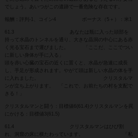
でしょう。あいつがこの遺跡で一番危険な存在です。
報酬：評判-1、コイン4 ボーナス（5＋）：米1
61.3 あなたは瓶に入った頭部を
持って水晶のトンネルを通り、大きな晶洞の中心にある赤
く光る宝石まで運びました。 「ここだ、ここでつい
に新しい身体が手に入る」
頭を赤い心臓の宝石の近くに置くと、水晶が急速に成長
し、手足が形成されます。やがて頭は新しい水晶の体を手
に入れました。 クリスタルマ
ンが立ち上がります。 「これで、お前たちの村を支配で
きる！」
クリスタルマンと闘う：目標値6(61.4)クリスタルマンを罠
にかける：目標値3(61.5)
61.4 クリスタルマンはひび割
れ、洞窟の床に横たわっています。 「私