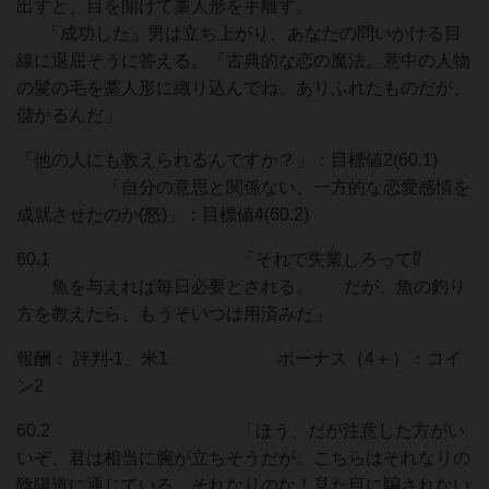
出すと、目を開けて藁人形を手離す。
「成功した」男は立ち上がり、あなたの問いかける目
線に退屈そうに答える。「古典的な恋の魔法。意中の人物
の髪の毛を藁人形に織り込んでね。ありふれたものだが、
儲かるんだ」
「他の人にも教えられるんですか？」：目標値2(60.1)
「自分の意思と関係ない、一方的な恋愛感情を
成就させたのか(怒)」：目標値4(60.2)
60.1 「それで失業しろって⁉︎
魚を与えれば毎日必要とされる。 だが、魚の釣り
方を教えたら、もうそいつは用済みだ」
報酬： 評判-1、米1 ボーナス（4＋）：コイ
ン2
60.2 「ほう、だが注意した方がい
いぞ、君は相当に腕が立ちそうだが。こちらはそれなりの
陰陽道に通じている。それなりのな！見た目に騙されない