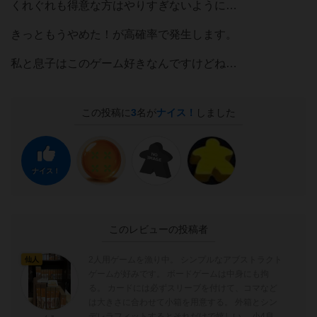
くれぐれも得意な方はやりすぎないように…
きっともうやめた！が高確率で発生します。
私と息子はこのゲーム好きなんですけどね…
この投稿に
3
名が
ナイス！
しました
ナイス！
このレビューの投稿者
2人用ゲームを漁り中。 シンプルなアブストラクト
仙人
ゲームが好みです。 ボードゲームは中身にも拘
る。 カードには必ずスリーブを付けて、コマなど
は大きさに合わせて小箱を用意する。 外箱とシン
デレラフィットするとそれだけで嬉しい。 小4息子