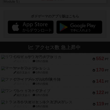
ボドゲーマのアプリ版はこちら
アクセス数 急上昇中
リワイルド：サウスアメリカ
552
PT
紹介文なし
2件の投稿
マーケットフレッシュ
170
PT
紹介文あり
1件の投稿
ファイアー・ブルズ / 火牛陣
141
PT
紹介文なし
1件の投稿
ワン・トゥ・ファイブ
122
PT
紹介文あり
1件の投稿
トランスオリエント・エクスプレス
119
PT
紹介文なし
1件の投稿