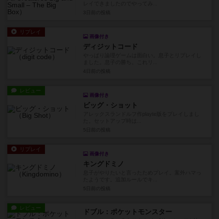
レイできましたのでやってみ...
3日前
の投稿
リプレイ
画像付き
ディジットコード
やっぱり論理ゲームは面白い。息子とリプレイし
ました。息子の勝ち。これリ...
4日前
の投稿
レビュー
画像付き
ビッグ・ショット
アレックスランドルフ作playte版をプレイしまし
た。セットアップ時は...
5日前
の投稿
リプレイ
画像付き
キングドミノ
息子がやりたいと言ったためプレイ。案外ハマっ
たようです。追加ルールでキ...
5日前
の投稿
レビュー
ドブル：ポケットモンスター