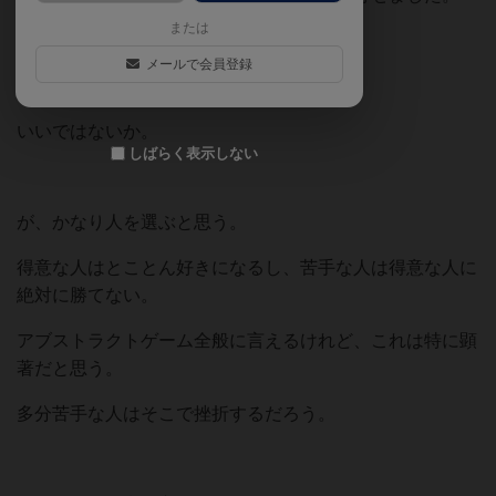
または
念願のプレイ。
メールで会員登録
人数は何人からでもできる。
いいではないか。
しばらく表示しない
が、かなり人を選ぶと思う。
得意な人はとことん好きになるし、苦手な人は得意な人に
絶対に勝てない。
アブストラクトゲーム全般に言えるけれど、これは特に顕
著だと思う。
多分苦手な人はそこで挫折するだろう。