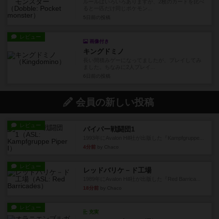
ルールはいろいろありますが、2枚のカードを比べ
ると一匹だけ同じポケモン...
5日前
の投稿
レビュー
画像付き
キングドミノ
長い間積みゲーになってましたが、プレイしてみ
ました。ちなみに2人プレイ...
6日前
の投稿
会員の新しい投稿
レビュー
パイパー戦闘団1
1993年にAvalon Hill社が出版した『Kampfgruppe...
4分前
by Chaco
レビュー
レッドバリケ－ド工場
1989年にAvalon Hill社が出版した『Red Barrica...
18分前
by Chaco
レビュー
充実