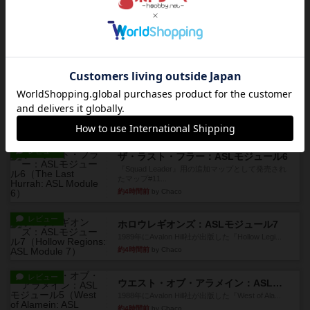
レビュー
ガンホー：ASLモジュール9
1992年にAvalon Hill社が出版した『Gung Ho！』
に付...
約3時間前
by Chaco
レビュー
コード・オブ・ブシドー：ASLモジュール8
1991年にAvalon Hill社が出版した『Code of Bus...
約3時間前
by Chaco
レビュー
ザ・ラスト・フラー：ASLモジュール6
『Squad Leader』用の追加マップとして発売され
たマップ#11...
約4時間前
by Chaco
レビュー
ホロウレギオンズ：ASLモジュール7
1989年にAvalon Hill社が出版した『Hollow Legi...
約4時間前
by Chaco
レビュー
ウエスト・オブ・アラメイン：ASLモジュール5
1988年にAvalon Hill社が出版した『West of Ala...
約4時間前
by Chaco