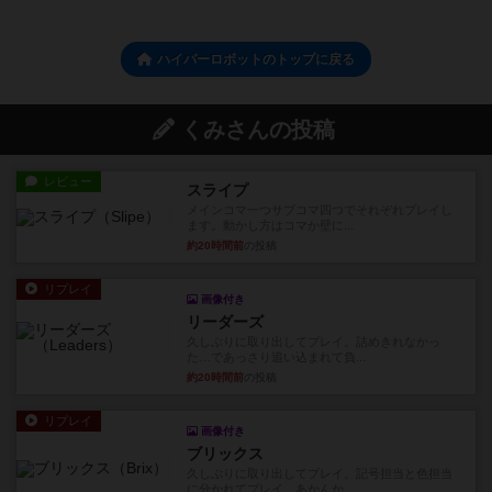
ハイパーロボットのトップに戻る
くみさんの投稿
レビュー
スライプ
メインコマ一つサブコマ四つでそれぞれプレイし
ます。動かし方はコマか壁に...
約20時間前
の投稿
リプレイ
画像付き
リーダーズ
久しぶりに取り出してプレイ。詰めきれなかっ
た…であっさり追い込まれて負...
約20時間前
の投稿
リプレイ
画像付き
ブリックス
久しぶりに取り出してプレイ。記号担当と色担当
に分かれてプレイ。あかんか...