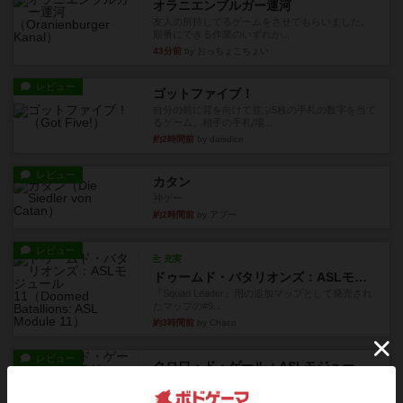
オラニエンブルガー運河
友人の所持してるゲームをさせてもらいました。
順番にできる作業のいずれか...
43分前
by おっちょこちょい
レビュー
ゴットファイブ！
自分の前に背を向けて並ぶ5枚の手札の数字を当て
るゲーム。相手の手札/場...
約2時間前
by daisdice
レビュー
カタン
神ゲー
約2時間前
by アプー
レビュー
充実
ドゥームド・バタリオンズ：ASLモジュール11
『Squad Leader』用の追加マップとして発売され
たマップの#9...
約3時間前
by Chaco
レビュー
クロワ・ド・ゲール：ASLモジュール10
1992年にAvalon Hill社が出版した『Croix de Gu...
約3時間前
by Chaco