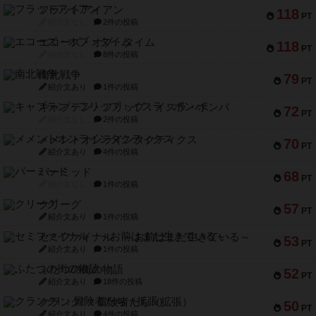
フラットアイアン
118
PT
紹介文なし
2件の投稿
エコーズ・オブ・タイム
118
PT
紹介文なし
8件の投稿
南北戦争
79
PT
紹介文あり
1件の投稿
キャプテン・フリップ：イスラ・ボンバ
72
PT
紹介文なし
2件の投稿
メメントオンラインタクティクス
70
PT
紹介文あり
4件の投稿
パーミッド
68
PT
紹介文なし
1件の投稿
クリーグ
57
PT
紹介文あり
1件の投稿
セミファイナル ～お前はまだ生きている～
53
PT
紹介文あり
1件の投稿
ふたつの街の物語
52
PT
紹介文あり
18件の投稿
クランク! ：冒険者たち（拡張）
50
PT
紹介文あり
4件の投稿