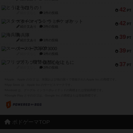
とうほうの！
42
PT
紹介文なし
1件の投稿
スターマイン・ラミー ポケット
42
PT
紹介文あり
2件の投稿
海兵隊
39
PT
紹介文あり
1件の投稿
スーパーストア3000
39
PT
紹介文なし
1件の投稿
フリップ７：復讐心とともに
37
PT
紹介文なし
2件の投稿
※Apple、Apple のロゴ は、米国および他の国々で登録されたApple Inc.の商標です。
※App Store は、Apple Inc.のサービスマークです。
※Android は、グーグル インコーポレイテッドの商標または登録商標です。
※Google Play とそのロゴは、Google Inc.の商標または登録商標です。
ボドゲーマTOP