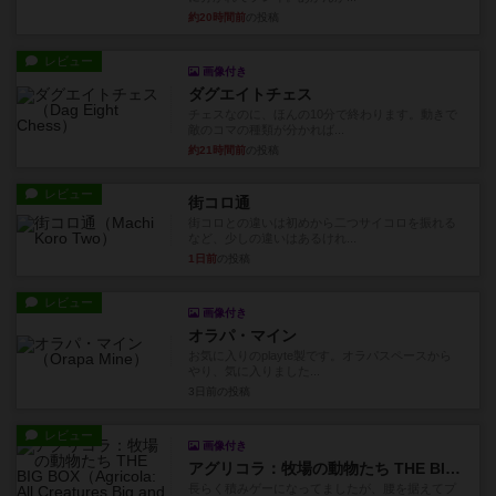
約20時間前
の投稿
レビュー
画像付き
ダグエイトチェス
チェスなのに、ほんの10分で終わります。動きで
敵のコマの種類が分かれば...
約21時間前
の投稿
レビュー
街コロ通
街コロとの違いは初めから二つサイコロを振れる
など、少しの違いはあるけれ...
1日前
の投稿
レビュー
画像付き
オラパ・マイン
お気に入りのplayte製です。オラパスペースから
やり、気に入りました...
3日前
の投稿
レビュー
画像付き
アグリコラ：牧場の動物たち THE BIG BOX
長らく積みゲーになってましたが、腰を据えてプ