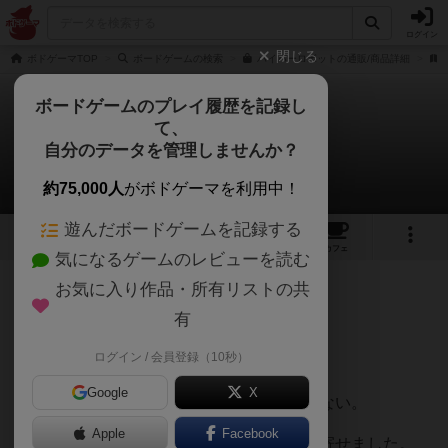
ログイン
閉じる
ボドゲーマTOP
ボードゲームの検索
ハイパーロボットの通販/商品詳細
ボードゲームのプレイ履歴を記録し
て、
ハイパーロボット
自分のデータを管理しませんか？
くみさんのレビュー
約75,000人
がボドゲーマを利用中！
遊んだボードゲームを記録する
10
3
30
180
トップ
画像
動画
レビュー
カフェ
気になるゲームのレビューを読む
お気に入り作品・所有リストの共
325名
3名
0
2ヶ月前
有
ログイン / 会員登録（10秒）
もう売られていない。
Google
X
実店舗探してもネットで探しても見つからない。
Apple
Facebook
どうしても欲しかったので、海外から取り寄せました。