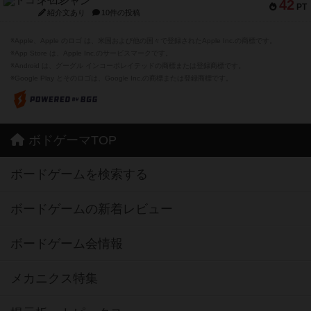
ドコジャン
42
PT
紹介文あり
10件の投稿
※Apple、Apple のロゴ は、米国および他の国々で登録されたApple Inc.の商標です。
※App Store は、Apple Inc.のサービスマークです。
※Android は、グーグル インコーポレイテッドの商標または登録商標です。
※Google Play とそのロゴは、Google Inc.の商標または登録商標です。
ボドゲーマTOP
ボードゲームを検索する
ボードゲームの新着レビュー
ボードゲーム会情報
メカニクス特集