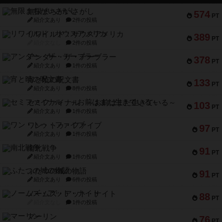
無限まちがいさがし
574
PT
紹介文あり
2件の投稿
リワイルド：サウスアメリカ
389
PT
紹介文なし
2件の投稿
アンダー・ザ・テーブラー
378
PT
紹介文あり
1件の投稿
宵と暁の呪文書
133
PT
紹介文あり
8件の投稿
セミファイナル ～お前はまだ生きている～
103
PT
紹介文あり
1件の投稿
ワン・トゥ・ファイブ
97
PT
紹介文あり
1件の投稿
南北戦争
91
PT
紹介文あり
1件の投稿
ふたつの城の物語
91
PT
紹介文あり
6件の投稿
ノームズ・アット・ナイト
88
PT
紹介文なし
1件の投稿
マーリン
76
PT