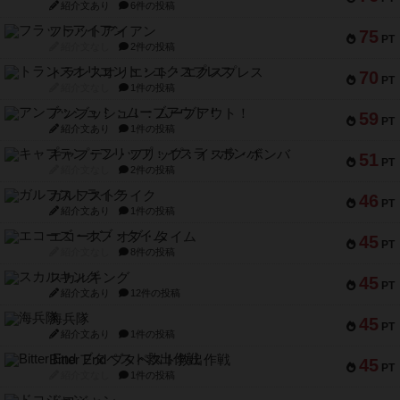
紹介文あり
6件の投稿
フラットアイアン
75
PT
紹介文なし
2件の投稿
トランスオリエント・エクスプレス
70
PT
紹介文なし
1件の投稿
アンブッシュ！：ムーブアウト！
59
PT
紹介文あり
1件の投稿
キャプテン・フリップ：イスラ・ボンバ
51
PT
紹介文なし
2件の投稿
ガルフストライク
46
PT
紹介文あり
1件の投稿
エコーズ・オブ・タイム
45
PT
紹介文なし
8件の投稿
スカルキング
45
PT
紹介文あり
12件の投稿
海兵隊
45
PT
紹介文あり
1件の投稿
Bitter End ブタペスト救出作戦
45
PT
紹介文なし
1件の投稿