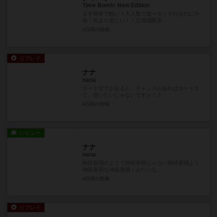
Time Bomb: New Edition
まず簡単で軽い！大人数で遊べる！それなのに小
箱！何より楽しい！！正体隠匿系...
3日前
の投稿
リプレイ
ナナ
nana
カード立てがあると、チャンスがあればカード立
て、使いたいじゃないですか！ナ...
4日前
の投稿
レビュー
ナナ
nana
神経衰弱のようで神経衰弱じゃない神経衰弱より
神経衰弱な神経衰弱！みたいな...
4日前
の投稿
リプレイ