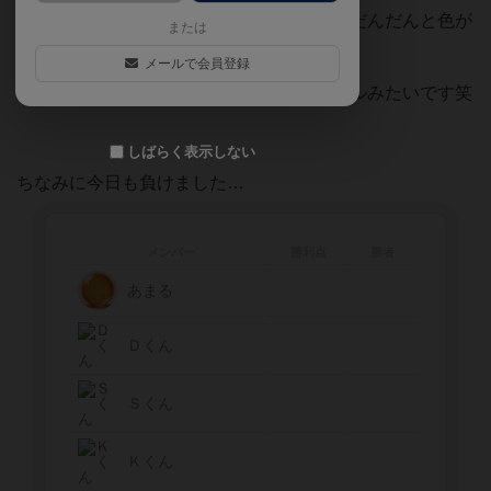
おかげでサイコロを振る筒を持ち過ぎて、だんだんと色が
または
薄くなってきました
メールで会員登録
嘘ばっかりついて、毎日がエイプリルフールみたいです笑
しばらく表示しない
ちなみに今日も負けました…
メンバー
勝利点
勝者
あまる
Ｄくん
Ｓくん
Ｋくん