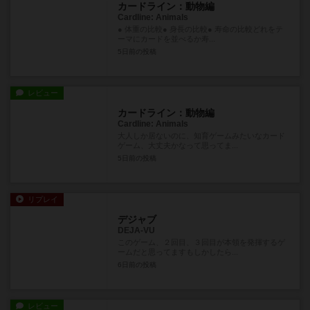
カードライン：動物編
Cardline: Animals
● 体重の比較● 身長の比較● 寿命の比較どれをテ
ーマにカードを並べるか寿...
5日前
の投稿
レビュー
カードライン：動物編
Cardline: Animals
大人しか居ないのに、知育ゲームみたいなカード
ゲーム、大丈夫かなって思ってま...
5日前
の投稿
リプレイ
デジャブ
DEJA-VU
このゲーム、２回目、３回目が本領を発揮するゲ
ームだと思ってますもしかしたら...
6日前
の投稿
レビュー