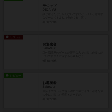
デジャブ
DEJA-VU
誰が考えたか分かんないですけど、ほんと意地悪
なゲームですよね（誉めてる）笑...
6日前
の投稿
リプレイ
お邪魔者
Saboteur
正体隠匿系のゲームが苦手な人でも楽しめるのが
いいですね！討論する必要もなく...
6日前
の投稿
レビュー
お邪魔者
Saboteur
10人までプレイできるのに小箱サイズ！小さな箱
の中に、楽しい時間とカードが...
6日前
の投稿