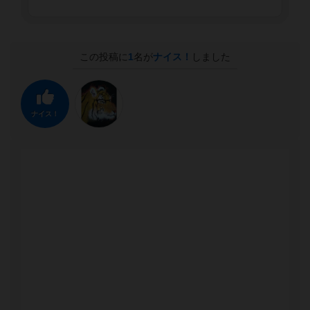
この投稿に
1
名が
ナイス！
しました
ナイス！