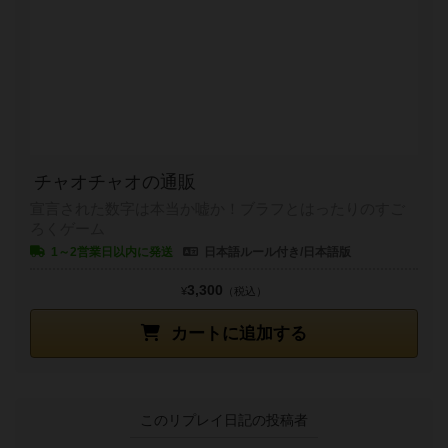
チャオチャオの通販
宣言された数字は本当か嘘か！ブラフとはったりのすご
ろくゲーム
1～2営業日以内に発送
日本語ルール付き/日本語版
3,300
¥
（税込）
カートに追加する
このリプレイ日記の投稿者