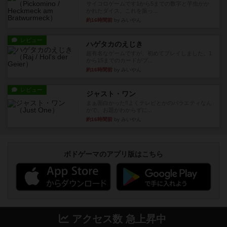
サイコロゲームです1から5までの数字と芋虫がか
かれたダイス。これを振っ...
約16時間前
by みいやん
レビュー
ハゲタカのえじき
超有名なゲームですが、初めてプレイしました。1
から15までのカードがプ...
約16時間前
by みいやん
レビュー
ジャスト・ワン
まぁ面白かった‼️よくテレビとかのバラエティなん
かで、お題がわからずに...
約16時間前
by みいやん
ボドゲーマのアプリ版はこちら
アクセス数 急上昇中