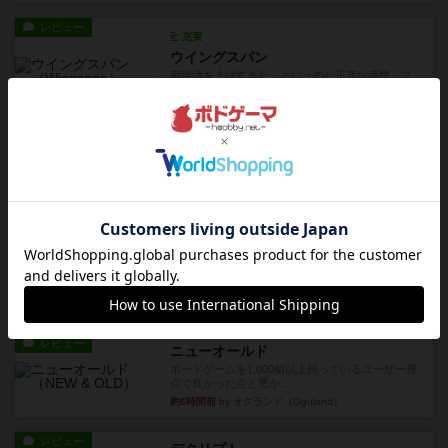
レビュー
充実
ウイングスパン
期待値を上げすぎた、というのが正直な感想。２
人で何度かプレイ。ここでも...
約1時間前
by S
レビュー
街コロ通
街コロとの違いは初めから二つサイコロを振れる
など、少しの違いはあるけれ...
約6時間前
by くみ
戦略やコツ
ニューオールド
ゲーム終了時に、「オールドカードとニューカー
ドのどちらもある」 状態に...
約6時間前
by オグランド（Oguland）
レビュー
ニューオールド
ボードゲームを1,000個以上持っているユーザー視
点で良かった点と悪か...
約6時間前
by オグランド（Oguland）
レビュー