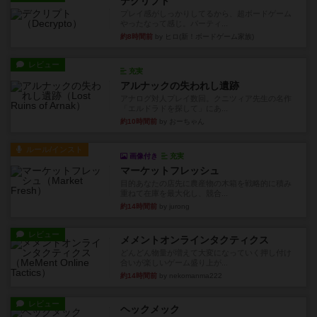
デクリプト
プレイ感がしっかりしてるから、超ボードゲーム
やったなって感じ。パーティ...
約8時間前
by ヒロ(新！ボードゲーム家族)
レビュー
充実
アルナックの失われし遺跡
アナログ対人プレイ数回。クニツィア先生の名作
「エルドラドを探して」にあ...
約10時間前
by おーちゃん
ルール/インスト
画像付き
充実
マーケットフレッシュ
目的あなたの店先に農産物の木箱を戦略的に積み
重ねて在庫を最大化し、競合...
約14時間前
by jurong
レビュー
メメントオンラインタクティクス
どんどん物量が増えて大変になっていく押し付け
合いが楽しいゲーム盛り上が...
約14時間前
by nekomanma222
レビュー
ヘックメック