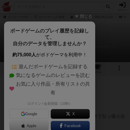
ログイン
閉じる
ボドゲーマTOP
ボードゲームの検索
チャオチャオの通販/商品詳細
作品
ボードゲームのプレイ履歴を記録し
て、
チャオチャオ
自分のデータを管理しませんか？
あまる、Ｄくん、Ｓくん、Ｋくんのリプレイ日記（2026年6月5日）
約75,000人
がボドゲーマを利用中！
遊んだボードゲームを記録する
15
7
50
343
トップ
画像
動画
レビュー
カフェ
気になるゲームのレビューを読む
お気に入り作品・所有リストの共
101名
が参考
1名
がナイス
0
2ヶ月前
有
ログイン / 会員登録（10秒）
４人でプレイしました
Google
X
『今日は４人だね』っていうときは、高確率で引っ張り出
す作品です
Apple
Facebook