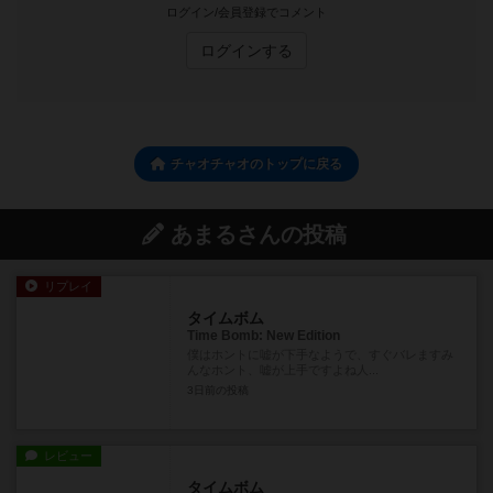
ログイン/会員登録でコメント
ログインする
チャオチャオのトップに戻る
あまるさんの投稿
リプレイ
タイムボム
Time Bomb: New Edition
僕はホントに嘘が下手なようで、すぐバレますみ
んなホント、嘘が上手ですよね人...
3日前
の投稿
レビュー
タイムボム