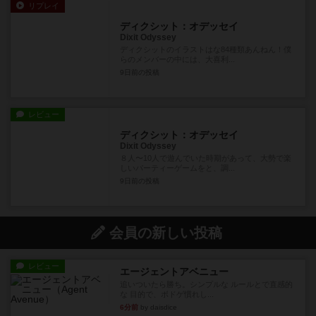
リプレイ
ディクシット：オデッセイ
Dixit Odyssey
ディクシットのイラストはな84種類あんねん！僕
らのメンバーの中には、大喜利...
9日前
の投稿
レビュー
ディクシット：オデッセイ
Dixit Odyssey
８人〜10人で遊んでいた時期があって、大勢で楽
しいパーティーゲームをと、調...
9日前
の投稿
会員の新しい投稿
レビュー
エージェントアベニュー
追いついたら勝ち。シンプルな ルールとで直感的
な 目的で、ボドゲ慣れし...
6分前
by daisdice