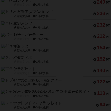
コレクト！
240
PT
紹介文なし
1件の投稿
トリオンフ ア マレンゴ
236
PT
紹介文あり
1件の投稿
エレメンツ
232
PT
紹介文あり
4件の投稿
バー！パーティー
212
PT
紹介文なし
1件の投稿
ギョッと
154
PT
紹介文あり
1件の投稿
クルティボ
152
PT
紹介文なし
1件の投稿
ブラヴェスト
140
PT
紹介文なし
1件の投稿
ドブル：ポケットモンスター
122
PT
紹介文あり
4件の投稿
ジャンヌ・ダルク-オルレアン ドロー＆ライト
118
PT
紹介文なし
5件の投稿
ファースト・イン・フライト
94
PT
紹介文あり
3件の投稿