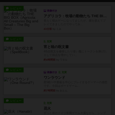
レビュー
画像付き
アグリコラ：牧場の動物たち THE BIG BOX
長らく積みゲーになってましたが、腰を据えてプ
レイできましたのでやってみ...
43分前
by くみ
レビュー
充実
宵と暁の呪文書
4/5点呪文を修得したり使い魔にトークンを捧げた
りして得点を増やしてい...
約4時間前
by ワタル
レビュー
画像付き
充実
ワンラウンド
星5軽〜中量級を中心にプレイするゲーマーの感想
です。今回はボードゲーム...
約7時間前
by おとん
レビュー
充実
花火
ずっと前のドイツ年間ゲーム大賞ながら、シンプ