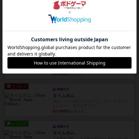
リプレイ
画像付き
ディジットコード
やっぱり論理ゲームは面白い。息子とリプレイし
ました。息子の勝ち。これリ...
約21時間前
by くみ
リプレイ
充実
アルゴ
アルゴがとても好きで、たぶんプレイ回数が最も
多いゲームです。なんといっ...
約22時間前
by おとん
リプレイ
画像付き
タイムボム
僕はホントに嘘が下手なようで、すぐバレますみ
んなホント、嘘が上手ですよ...
約22時間前
by あまる
レビュー
画像付き
タイムボム
まず簡単で軽い！大人数で遊べる！それなのに小