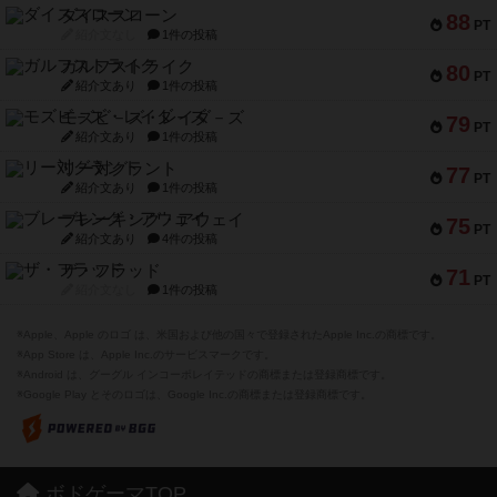
ダイススローン
88
PT
紹介文なし
1件の投稿
ガルフストライク
80
PT
紹介文あり
1件の投稿
モズビ－ズ・レイダ－ズ
79
PT
紹介文あり
1件の投稿
リー対グラント
77
PT
紹介文あり
1件の投稿
ブレーキング・アウェイ
75
PT
紹介文あり
4件の投稿
ザ・フラッド
71
PT
紹介文なし
1件の投稿
※Apple、Apple のロゴ は、米国および他の国々で登録されたApple Inc.の商標です。
※App Store は、Apple Inc.のサービスマークです。
※Android は、グーグル インコーポレイテッドの商標または登録商標です。
※Google Play とそのロゴは、Google Inc.の商標または登録商標です。
ボドゲーマTOP