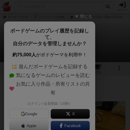
ログイン
閉じる
ボドゲーマTOP
ボードゲームの検索
ストライク 日本語版の通販/商品詳細
ボードゲームのプレイ履歴を記録し
て、
ストライク
自分のデータを管理しませんか？
あまるさんのレビュー
約75,000人
がボドゲーマを利用中！
遊んだボードゲームを記録する
16
2
47
290
トップ
画像
動画
レビュー
カフェ
気になるゲームのレビューを読む
お気に入り作品・所有リストの共
222名
1名
0
2ヶ月前
有
ログイン / 会員登録（10秒）
Google
X
Apple
Facebook