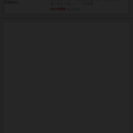
箱！何より楽しい！！正体隠...
約22時間前
by あまる