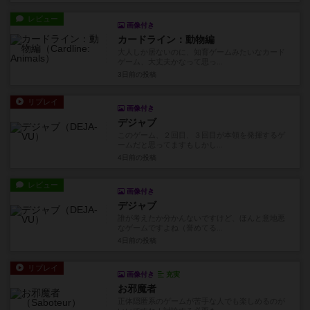
レビュー
画像付き
カードライン：動物編
大人しか居ないのに、知育ゲームみたいなカード
ゲーム、大丈夫かなって思っ...
3日前
の投稿
リプレイ
画像付き
デジャブ
このゲーム、２回目、３回目が本領を発揮するゲ
ームだと思ってますもしかし...
4日前
の投稿
レビュー
画像付き
デジャブ
誰が考えたか分かんないですけど、ほんと意地悪
なゲームですよね（誉めてる...
4日前
の投稿
リプレイ
画像付き
充実
お邪魔者
正体隠匿系のゲームが苦手な人でも楽しめるのが