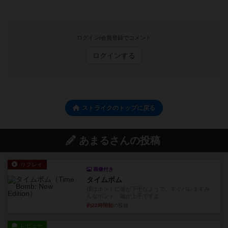
ログイン/会員登録でコメント
ログインする
ストライクのトップに戻る
あまるさんの投稿
リプレイ
画像付き
タイムボム
僕はホントに嘘が下手なようで、すぐバレますみ
んなホント、嘘が上手ですよ...
約22時間前
の投稿
レビュー