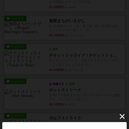
ルで簡単な小ゲームで今でも...
約10時間前
by tamio
レビュー
無限まちがいさがし
6つの場面カード（表、裏で違う絵）が何枚かあ
り、そのうち3つ選んで、同...
約12時間前
by ジェイとと
レビュー
充実
チケットトゥライド / チケットトゥライドアメリカ
デジタルソロプレイ。元祖チケライ？マップがた
くさん出てるからどれをプレ...
約14時間前
by おーちゃん
レビュー
画像付き
充実
ホットストリーク
星7軽〜中量級を中心にプレイするゲーマーの感想
です。ボードゲーム会にて...
約21時間前
by おとん
レビュー
ガルフストライク
1983年にVictory Gamesが出版した『Gulf Strik...
約21時間前
by Chaco