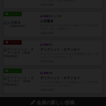
いいですね！討論する必要も...
4日前
の投稿
レビュー
画像付き
充実
お邪魔者
10人までプレイできるのに小箱サイズ！小さな箱
の中に、楽しい時間とカー...
4日前
の投稿
リプレイ
画像付き
ディクシット：オデッセイ
ディクシットのイラストはな84種類あんねん！僕
らのメンバーの中には、大...
7日前
の投稿
レビュー
画像付き
ディクシット：オデッセイ
８人〜10人で遊んでいた時期があって、大勢で楽
しいパーティーゲームをと...
7日前
の投稿
会員の新しい投稿