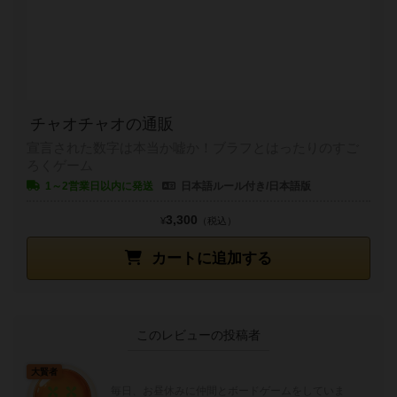
チャオチャオの通販
宣言された数字は本当か嘘か！ブラフとはったりのすご
ろくゲーム
1～2営業日以内に発送
日本語ルール付き/日本語版
3,300
¥
（税込）
カートに追加する
このレビューの投稿者
大賢者
毎日、お昼休みに仲間とボードゲームをしていま