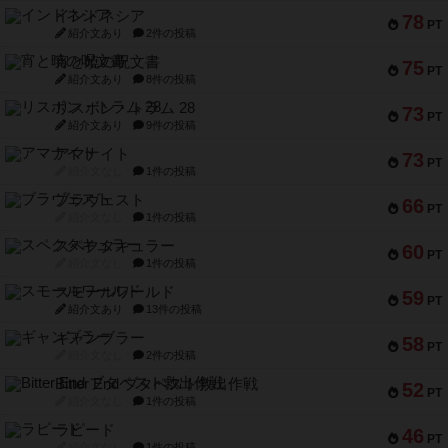
インドネシア
78
PT
紹介文あり
2件の投稿
宵と暁の呪文書
75
PT
紹介文あり
8件の投稿
リスボン・トラム 28
73
PT
紹介文あり
9件の投稿
アマナイト
73
PT
紹介文なし
1件の投稿
ブラヴェスト
66
PT
紹介文なし
1件の投稿
スペクタキュラー
60
PT
紹介文なし
1件の投稿
スモールワールド
59
PT
紹介文あり
13件の投稿
ギャンブラー
58
PT
紹介文なし
2件の投稿
Bitter End ブタペスト救出作戦
52
PT
紹介文なし
1件の投稿
ラピード
46
PT
紹介文なし
1件の投稿