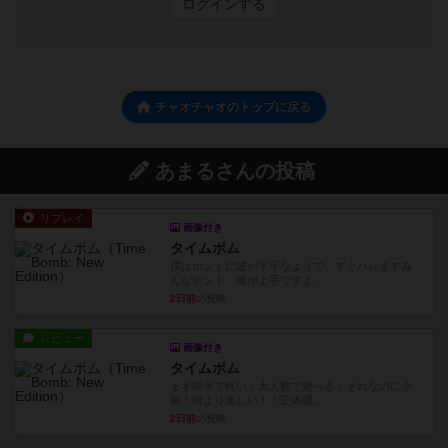
ログインする
チャオチャオのトップに戻る
あまるさんの投稿
リプレイ
画像付き
タイムボム
僕はホントに嘘が下手なようで、すぐバレますみ
んなホント、嘘が上手ですよ...
2日前
の投稿
レビュー
画像付き
タイムボム
まず簡単で軽い！大人数で遊べる！それなのに小
箱！何より楽しい！！正体隠...
2日前
の投稿