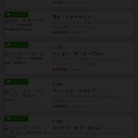
21分前
by DKnewyork
レビュー
花火：スターマイン
自分のカードは見えず他のプレイヤーのカードが
見える状態でカードを教えた...
約2時間前
by mob567
レビュー
充実
アンダー・ザ・テーブラー
笑えるバカゲームを集めているライトゲーマーと
してのレビューです。正体隠...
約4時間前
by toyota
レビュー
充実
ワン・トゥ・ファイブ
とにかくお手軽にすき間時間をうめるゲームとし
て重宝するゲームです。いわ...
約6時間前
by nabekoh
レビュー
充実
エコーズ・オブ・タイム
カードゲームにファイナルファンタジーのアクテ
ィブタイムバトル（もしくは...