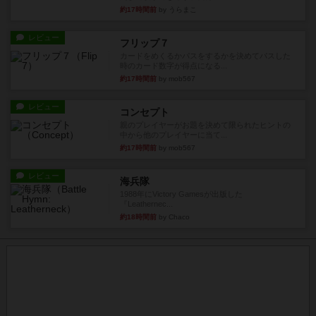
約17時間前
by うらまこ
レビュー
フリップ７
カードをめくるかパスをするかを決めてパスした
時のカード数字が得点になる...
約17時間前
by mob567
レビュー
コンセプト
親のプレイヤーがお題を決めて限られたヒントの
中から他のプレイヤーに当て...
約17時間前
by mob567
レビュー
海兵隊
1988年にVictory Gamesが出版した
『Leathernec...
約18時間前
by Chaco