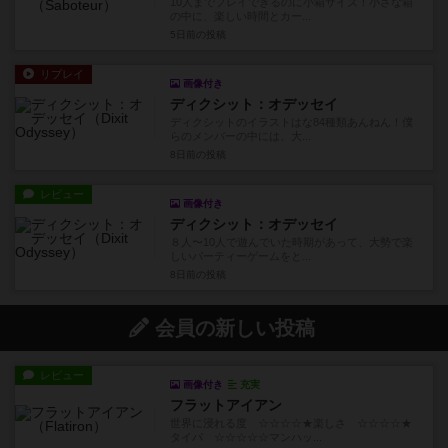
10人までプレイできるのに小箱サイズ！小さな箱
の中に、楽しい時間とカー...
5日前
の投稿
リプレイ
画像付き
ディクシット：オデッセイ
ディクシットのイラストはな84種類あんねん！僕
らのメンバーの中には、大...
8日前
の投稿
レビュー
画像付き
ディクシット：オデッセイ
８人〜10人で遊んでいた時期があって、大勢で楽
しいパーティーゲームをと...
8日前
の投稿
会員の新しい投稿
レビュー
画像付き
充実
フラットアイアン
世界に浸れる度 ☆☆☆☆★楽しさ ☆☆☆☆★
タイパ ☆☆☆☆☆マンハッ...