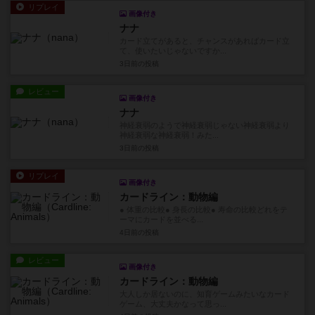
リプレイ
画像付き
ナナ
カード立てがあると、チャンスがあればカード立
て、使いたいじゃないですか...
3日前
の投稿
レビュー
画像付き
ナナ
神経衰弱のようで神経衰弱じゃない神経衰弱より
神経衰弱な神経衰弱！みた...
3日前
の投稿
リプレイ
画像付き
カードライン：動物編
● 体重の比較● 身長の比較● 寿命の比較どれをテ
ーマにカードを並べる...
4日前
の投稿
レビュー
画像付き
カードライン：動物編
大人しか居ないのに、知育ゲームみたいなカード
ゲーム、大丈夫かなって思っ...