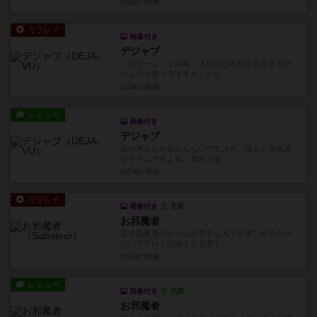
4日前
の投稿
リプレイ
画像付き
デジャブ
このゲーム、２回目、３回目が本領を発揮するゲ
ームだと思ってますもしかし...
5日前
の投稿
レビュー
画像付き
デジャブ
誰が考えたか分かんないですけど、ほんと意地悪
なゲームですよね（誉めてる...
5日前
の投稿
リプレイ
画像付き
充実
お邪魔者
正体隠匿系のゲームが苦手な人でも楽しめるのが
いいですね！討論する必要も...
5日前
の投稿
レビュー
画像付き
充実
お邪魔者