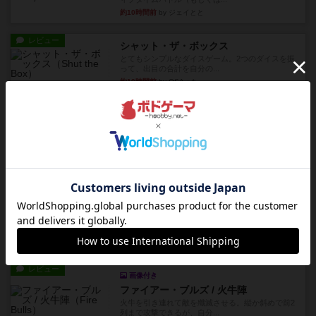
約10時間前
by ジェイとと
レビュー
シャット・ザ・ボックス
とてもシンプルなダイスゲーム。2つのダイスを振
って、出目の合計を自分の...
約10時間前
by OSAっち
レビュー
充実
オバケだぞ～
対人アナログプレイ。簡単なルールで誰とでも遊
べるゲーム。こんなの子ども...
約11時間前
by おーちゃん
レビュー
充実
南北戦争
1983年にVictory Gamesが出版した『The Civil ...
約15時間前
by Chaco
レビュー
画像付き
ファイアー・ブルズ / 火牛陣
火牛を引き連れて敵を殲滅させる。縦か斜めで前2
列まで攻撃できるが、自分...