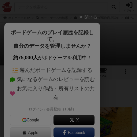
ログイン
閉じる
ボドゲーマTOP
ボードゲームの検索
チャオチャオの通販/商品詳細
作品
ボードゲームのプレイ履歴を記録し
て、
チャオチャオ
自分のデータを管理しませんか？
あまるさんのレビュー
約75,000人
がボドゲーマを利用中！
遊んだボードゲームを記録する
15
7
50
343
トップ
画像
動画
レビュー
カフェ
気になるゲームのレビューを読む
お気に入り作品・所有リストの共
142名
0名
0
2ヶ月前
有
ログイン / 会員登録（10秒）
Google
X
Apple
Facebook