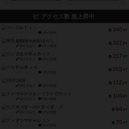
アクセス数 急上昇中
コレクト！
340
PT
紹介文なし
1件の投稿
無限まちがいさがし
322
PT
紹介文あり
2件の投稿
ガルフストライク
217
PT
紹介文あり
1件の投稿
クルティボ
203
PT
紹介文なし
1件の投稿
1809
112
PT
紹介文あり
1件の投稿
ファースト・イン・フライト
108
PT
紹介文あり
3件の投稿
モズビ－ズ・レイダ－ズ
94
PT
紹介文あり
1件の投稿
テンプテーション
79
PT
紹介文なし
2件の投稿