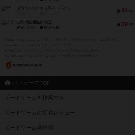
ザ・フラッフィー・ライト
44
PT
紹介文なし
0件の投稿
ふたつの城の物語
39
PT
紹介文あり
6件の投稿
※Apple、Apple のロゴ は、米国および他の国々で登録されたApple Inc.の商標です。
※App Store は、Apple Inc.のサービスマークです。
※Android は、グーグル インコーポレイテッドの商標または登録商標です。
※Google Play とそのロゴは、Google Inc.の商標または登録商標です。
ボドゲーマTOP
ボードゲームを検索する
ボードゲームの新着レビュー
ボードゲーム会情報