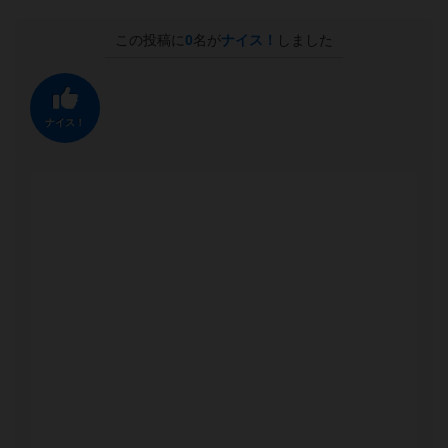
この投稿に
0
名が
ナイス！
しました
ナイス！