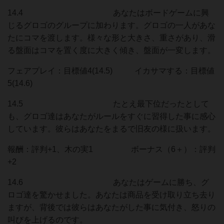
14.4 あなたはボードゲームに興
じるグロゴのグループに加わります。グロゴの一人があな
たにコマを渡します。様々な形と大きさ、重さがあり、滑
る盤面はコマを置く度に大きく傾き、盤面が一変します。
フェアプレイ：目標値4(14.5) イカサマする：目標値
5(14.6)
14.5 たとえ最下位だったとして
も、グロゴ達はあなたがルールをすぐに習得した事に感心
しています。彼らはあなたをまるで旧友の様に扱います。
報酬：評判+1、木の実1 ボーナス（6＋）：評判
+2
14.6 あなたはゲームに勝ち、グ
ロゴ達を驚かせました。あなたは商品を受け取り立ち去り
ますが、背後では彼らはあなたがした事に気付き、怒りの
叫びを上げるのです。