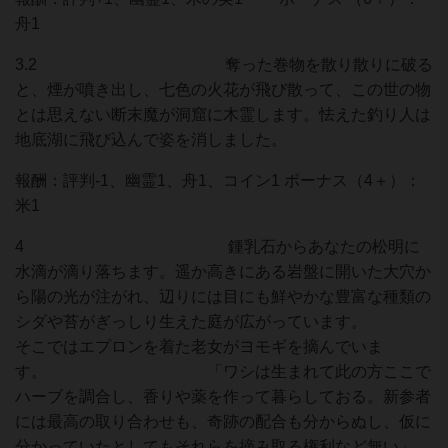
舟1
3.2 奪った巻物を散り散りに破る
と、煙が噴き出し、七色の火花が飛び散って、この世の物
とは思えない断末魔が洞窟に木霊します。怯えた釣り人は
地底湖に飛び込んで姿を消しました。
報酬：評判-1、幽霊1、舟1、コイン1 ボーナス（4＋）：
米1
4 鍾乳石からあなたの松明に
水滴が滴り落ちます。遥か高きにある岩盤に開いた大穴か
ら陽の光が注がれ、辺りには目にも鮮やかな豊富な種類の
シダや苔がぎっしり生えた庭が広がっています。
そこではエプロンを着た老女がヨモギを摘んでいま
す。 「ワシは生まれて此の方ここで
ハーブを調合し、香りや薬を作って暮らしておる。新参者
には最高の取り合わせも、奇跡の配合も分からぬし、仮に
分かっていたとしてもそれらを摘み取る権利など無い」