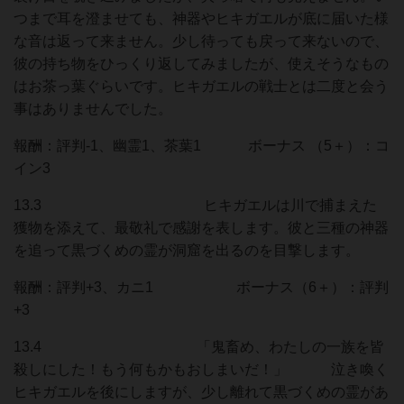
つまで耳を澄ませても、神器やヒキガエルが底に届いた様
な音は返って来ません。少し待っても戻って来ないので、
彼の持ち物をひっくり返してみましたが、使えそうなもの
はお茶っ葉ぐらいです。ヒキガエルの戦士とは二度と会う
事はありませんでした。
報酬：評判-1、幽霊1、茶葉1 ボーナス （5＋）：コ
イン3
13.3 ヒキガエルは川で捕まえた
獲物を添えて、最敬礼で感謝を表します。彼と三種の神器
を追って黒づくめの霊が洞窟を出るのを目撃します。
報酬：評判+3、カニ1 ボーナス（6＋）：評判
+3
13.4 「鬼畜め、わたしの一族を皆
殺しにした！もう何もかもおしまいだ！」 泣き喚く
ヒキガエルを後にしますが、少し離れて黒づくめの霊があ