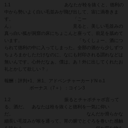
1.1 あなたが栓を抜くと、徳利の
中から勢いよく白い毛並みが飛び出して、宙に渦巻きま
す。 「こー
ん」 見ると、美しい毛並みの
真っ白い狐が洞窟の床にちょこんと座って、前足を舐めて
います。 「ちくしょー、酒につ
られて徳利の中に入ってしまった。全部の酒から少しずつ
ちょろまかしただけなのに、なにも封印される謂れなどは
無いんです。心外だなぁ、僕は。あ！外に出してくれたお
礼とかして欲しい？」
報酬：評判+1、米1、アドベンチャーカードN o.1
ボーナス（7＋）：コイン3
1.2 振るとチャポチャポ言って
る、酒だ。 あなたは栓を抜くと徳利を一気に仰い
だ。 なんだか滑らかな
細長い毛並みが喉を通って、胃の腑でとぐろを巻いた感触