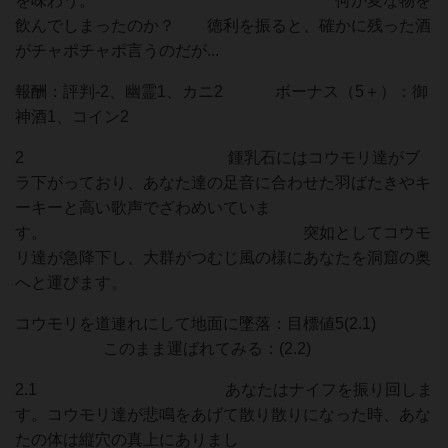
を味わう。 何か変な物を
飲んでしまったのか？ 徳利を振ると、確かに残った酒
がチャポチャポ言うのだが...
報酬：評判-2、幽霊1、カニ2 ボーナス（5＋）：御
神酒1、コイン2
2 鍾乳石にはコウモリ達がブ
ラ下がっており、あなた達の足音に合わせた羽ばたきやキ
ーキーと高い歌声でざわめいていま
す。 突如としてコウモ
リ達が急降下し、大群がつむじ風の様にあなたを洞窟の奥
へと運びます。
コウモリを道連れにして地面に墜落：目標値5(2.1)
このまま運ばれてみる：(2.2)
2.1 あなたはナイフを振り回しま
す。コウモリ達が悲鳴をあげて散り散りになった時、あな
たの体は縦穴の真上にありまし