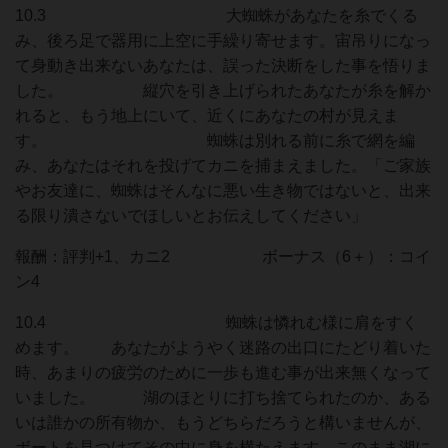
10.3 大蜘蛛があなたを糸でくる
み、後ろ足で器用に上空に手繰り寄せます。宙吊りになっ
て身動き出来ないあなたは、誤った決断をした事を悟りま
した。 縦穴を引き上げられたあなたが糸を解か
れると、もう地上にいて、近くにあなたの村が見えま
す。 蜘蛛は別れる前に糸で網を編
み、あなたはそれを投げてカニを捕まえました。「ご家族
やお友達に、蜘蛛はそんなに悪い生き物ではないと、出来
る限り潰さないでほしいとお伝えしてください」
報酬：評判+1、カニ2 ボーナス（6＋）：コイ
ン4
10.4 蜘蛛は憐れむ様に肩をすく
めます。 あなたがようやく迷路の出口にたどり着いた
時、あまりの疲労のために一歩も進む事が出来無くなって
いました。 湖のほとりに打ち捨てられたのか、ある
いは誰かの所有物か、もうどちらだろうと構いませんが、
ボートを見つけてその中に身を横たえます。このまま湖に