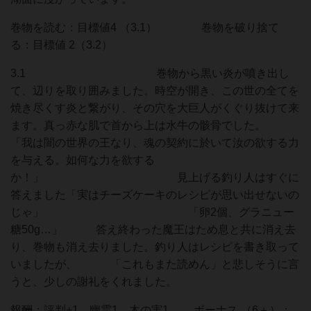
巻物を読む：目標値4 （3.1） 巻物を破り捨て
る：目標値 2（3.2）
3.1 巻物から黒い炎が噴き出し
て、辺りを取り囲みました。時空が開き、この世の全てを
焼き尽くす炎と繋がり、その穴を大巨人がくぐり抜けて来
ます。真っ赤な肌で首から上は水牛の骸骨でした。
「我は闇の世界の王なり、魂の契約に於いて汝の欲する力
を与える。如何な力を欲する
か！」 見上げる釣り人はすぐに
答えました「実はチーズケーキのレシピが思い出せないの
じゃ」 「卵2個、グラニュー
糖50g…」 答え終わった魔王はため息と共に消え去
り、巻物も消え去りました。釣り人はレシピを書き取って
いましたが、 「これもまた読めん」と悲しそうに言
うと、少しの謝礼をくれました。
報酬：評判+1、幽霊1、木の実1 ボーナス （6＋）：