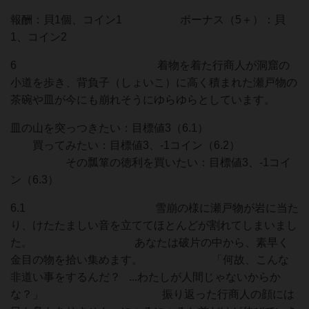
報酬：貝1個、コイン1 ボーナス（5＋）：貝
1、コイン2
6 着物を着た行商人が洞窟の
小道を歩き、背負子（しょいこ）に高く積まれた瀬戸物の
茶碗や皿が今にも崩れそうにゆらゆらとしています。
皿の山を突っつきたい：目標値3（6.1）
買ってみたい：目標値3、-1コイン（6.2）
その瓢箪の徳利を買いたい：目標値3、-1コイ
ン（6.3）
6.1 雪崩の様に瀬戸物が岩に当た
り、けたたましい音を立ててほとんどが割れてしまいまし
た。 あなたは破片の中から、素早く
金目の物を拾い集めます。 「何故、こんな
非道い事をするんだ？ ...わたしが人間じゃないからか
な？」 振り返った行商人の顔には