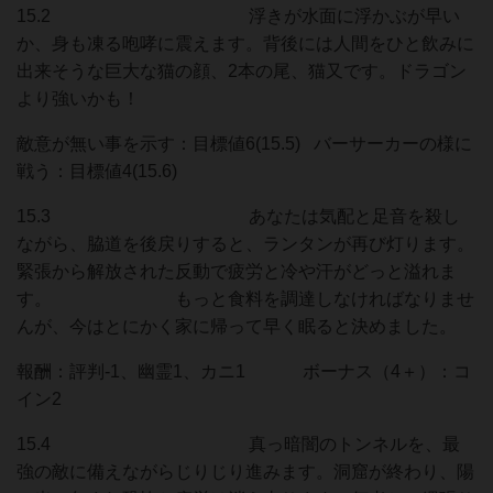
15.2 浮きが水面に浮かぶが早い
か、身も凍る咆哮に震えます。背後には人間をひと飲みに
出来そうな巨大な猫の顔、2本の尾、猫又です。ドラゴン
より強いかも！
敵意が無い事を示す：目標値6(15.5) バーサーカーの様に
戦う：目標値4(15.6)
15.3 あなたは気配と足音を殺し
ながら、脇道を後戻りすると、ランタンが再び灯ります。
緊張から解放された反動で疲労と冷や汗がどっと溢れま
す。 もっと食料を調達しなければなりませ
んが、今はとにかく家に帰って早く眠ると決めました。
報酬：評判-1、幽霊1、カニ1 ボーナス（4＋）：コ
イン2
15.4 真っ暗闇のトンネルを、最
強の敵に備えながらじりじり進みます。洞窟が終わり、陽