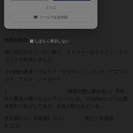
アバブ・アンド・ビロウ：ホーンテッド
または
ストーリーブック
メールで会員登録
Copyright 2025 Red Raven Games
無断転載禁止
しばらく表示しない
特に明記されていない限り、ストーリーはライアン・ラウ
カットが執筆しました。
その他の著者：マロリー・ラウカット、ブレナ・アスプル
ンド、アルフ・シーガート
1 洞窟の壁に蔓が這い、天井
から瓢箪が幾つもぶら下がっている。その内のひとつは瓢
箪徳利で栓がしてあり、お札が貼られている。
栓を開ける：目標値5（1.1） 飲む：目標値
3（1.2）