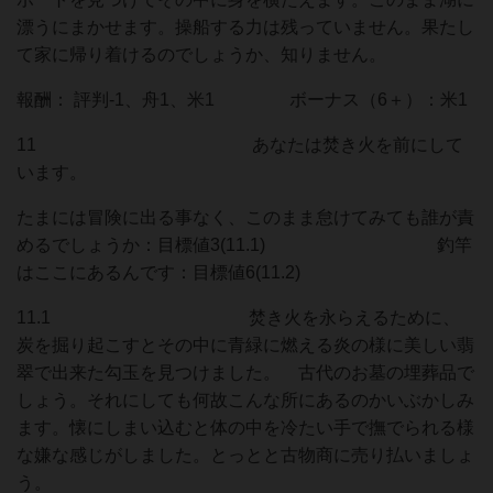
漂うにまかせます。操船する力は残っていません。果たし
て家に帰り着けるのでしょうか、知りません。
報酬： 評判-1、舟1、米1 ボーナス（6＋）：米1
11 あなたは焚き火を前にして
います。
たまには冒険に出る事なく、このまま怠けてみても誰が責
めるでしょうか：目標値3(11.1) 釣竿
はここにあるんです：目標値6(11.2)
11.1 焚き火を永らえるために、
炭を掘り起こすとその中に青緑に燃える炎の様に美しい翡
翠で出来た勾玉を見つけました。 古代のお墓の埋葬品で
しょう。それにしても何故こんな所にあるのかいぶかしみ
ます。懐にしまい込むと体の中を冷たい手で撫でられる様
な嫌な感じがしました。とっとと古物商に売り払いましょ
う。