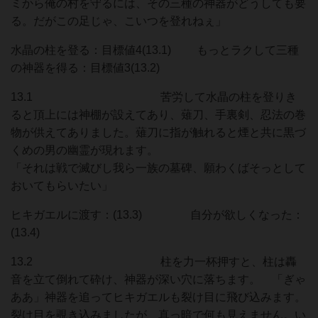
ミから俺の村を守るには、その三種の神器がどうしても要
る。だがこの足じゃ、こいつを登れねぇ」
水晶の柱を登る：目標値4(13.1) もっとラクして三種
の神器を得る：目標値3(13.2)
13.1 苦労して水晶の柱を登りき
ると頂上には神棚が設えてあり、薙刀、手裏剣、忍法の巻
物が供えてありました。薙刀に指が触れると煙と共に黒づ
くめの男の幽霊が現れます。
「それは戦で滅びし我ら一族の墓碑、願わくばそっとして
おいてもらいたい」
ヒキガエルに渡す：(13.3) 自分が欲しくなった：
(13.4)
13.2 柱を力一杯押すと、柱は轟
音を立て倒れて砕け、神器が深い穴に落ちます。 「ぎゃ
ああ」神器を追ってヒキガエルも裂け目に飛び込みます。
裂け目を覗き込みましたが、真っ暗で何も見えません。い