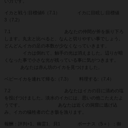
い力です。
イカと戦う:目標値6（7.1） イカに目眩し:目標値
3（7.2）
7.1 あなたの仲間が斧を振り下ろ
します。丸太と比べると、なんと切りやすい事でしょう。
どんどんイカの足の本数が少なくなっていきます。
イカは倒れて、触手の光は消えました。辺りが暗
くなった事で小さな光が残っている事に気がつきます。
あなたは赤ん坊のイカを見つけました。
ベビーイカを連れて帰る:（7.3） 料理する:（7.4）
7.2 あなたはイカの目に清めの塩
を投げつけました。淡水のイカには、思いの他こたえたよ
うです。 あなたは近くの洞窟に逃げ込
み、イカの犠牲者の亡き骸を漁ります。
報酬：評判+1、幽霊1、貝1 ボーナス（5＋）：御