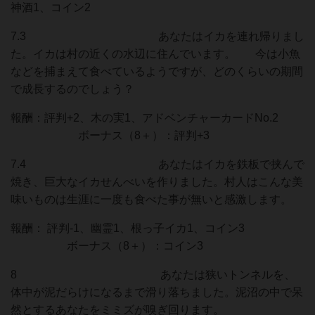
神酒1、コイン2
7.3 あなたはイカを連れ帰りまし
た。イカは村の近くの水辺に住んでいます。 今は小魚
などを捕まえて食べているようですが、どのくらいの期間
で成長するのでしょう？
報酬：評判+2、木の実1、アドベンチャーカードNo.2
ボーナス（8＋）：評判+3
7.4 あなたはイカを鉄板で挟んで
焼き、巨大なイカせんべいを作りました。村人はこんな美
味いものは生涯に一度も食べた事が無いと感激します。
報酬： 評判-1、幽霊1、根っ子イカ1、コイン3
ボーナス（8＋）：コイン3
8 あなたは狭いトンネルを、
体中が泥だらけになるまで滑り落ちました。泥沼の中で呆
然とするあなたをミミズが嗅ぎ回ります。