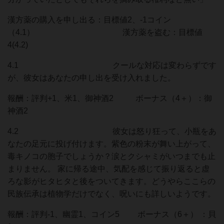
漢方薬の購入を申し出る：目標値2、-1コイン
（4.1） 漢方薬を盗む：目標値
4(4.2)
4.1 クールな対応は変わらずです
が、彼女はあなたの申し出を受け入れました。
報酬：評判+1、米1、御神酒2 ボーナス（4＋）：御
神酒2
4.2 彼女は怒り狂って、小瓶をあ
なたの足元に投げ付けます。紫色の粉末が舞い上がって、
毒キノコの胞子でしょうか？涙とクシャミがいつまでも止
まりません。 家に帰る途中、気配を感じて振り返ると虚
ろな影がヒタヒタと後をついてきます。どうやらここらの
民族伝承は植物学だけでなく、呪いにも詳しいようです。
報酬：評判-1、幽霊1、コイン5 ボーナス（6＋） ：貝