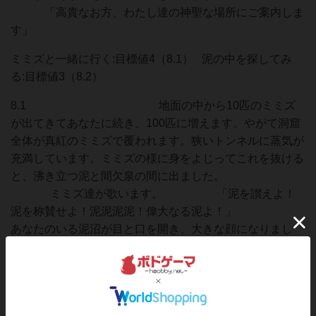
「高貴なお方、わたし達の神聖な場所にご案内しま
す」
ミミズと一緒に行く:目標値4（8.1） 泥の中を探してみ
る:目標値3（8.2）
8.1 地面の中から10匹のミミズ
が出てきてあなたに続き、100匹に増えます。やがて洞窟
全体が真紅のミミズで覆われます。狭いトンネルに蒸気が
充満しています。ミミズの様に身をよじってこれを抜ける
と、沸き立つ泥と間欠泉の間に出ました。
ミミズ達が歌います。 「泥を讃えよ！
泥を称賛せよ！泥泥泥泥！偉大なる泥よ！」
あなたのいる泥沼が目と口を開き、大きな顔になりまし
た。 「よくやりましたねミミズ達！それはさ
ておき、ようこそ新しき信者達よ、贈り物を受け取りなさ
い」 泥の神から授かった大量の落葉の山で、
何もかもが埋もれます。