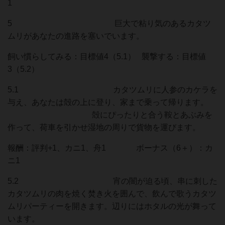
1
5 巨大で粘り気のあるカタツ
ムリがあなたの進路を塞いでいます。
飼い慣らしてみる：目標値4（5.1） 襲撃する：目標値
3（5.2）
5.1 カタツムリに人参のカケラを
与え、あなたは殻の上に登り、家まで乗って帰ります。
殻にぴったりと合う鞍とあぶみを
作って、荷車を引かせ湿地の周りで貨物を運びます。
報酬：評判+1、カニ1、舟1 ボーナス（6＋）：カ
ニ1
5.2 宵の闇が迫る頃、串に刺した
カタツムリの肉を焼く焚き火を囲んで、飲んで歌うカタツ
ムリパーティーを開きます。辺りにはホタルの光が舞って
います。