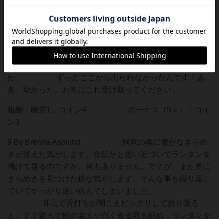
報酬：評判+1、茶葉1 ボーナス（6＋）：評判
+3
8.2 手探りで泥の中をまさぐる
と、何かに手首を掴まれます。驚いて手を引くと、泥の中
からあなたの手首を掴んだままの骸骨が飛び出して来まし
た。 「ずっとここから出られなかったんです！あ
あ、助かった。お礼にこれ受け取ってください」
報酬：幽霊1、コイン4 ボーナス（5＋）：コイ
ン3
9 By Brenna Asplund 洞窟の奥に微かなきらめ
きが見えた気がします。金鉱かと思い近づいてランタンを
掲げて見るのですが、何もありません。ですが、また奥に
きらめきを見つけた様な気がします。そんな事を繰り返し
ていてすっかり迷い込んでしまいました。
耳元で舌打ちが聞こえビックリして振り返る
と、すぐ後ろで髭の老人が白く光る目を細め、ランタンを