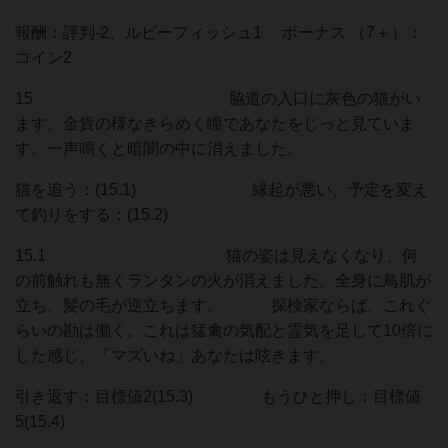
報酬：評判-2、ルビーフィッシュ1 ボーナス （7＋）：
コイン2
15 脇道の入口に灰色の猫がい
ます。金貨の様なきらめく瞳であなたをじっと見ていま
す。一声鳴くと暗闇の中に消えました。
猫を追う：(15.1) 縁起が悪い、予定を変え
て釣りをする：(15.2)
15.1 猫の姿は見えなくなり、何
の前触れも無くランタンの火が消えました。全身に鳥肌が
立ち、髪の毛が逆立ちます。 探検家ならば、これぐ
らいの勘は働く。これは猛禽の気配と霊気を足して10倍に
した感じ、「マズいね」あなたは呟きます。
引き返す：目標値2(15.3) もうひと押し：目標値
5(15.4)