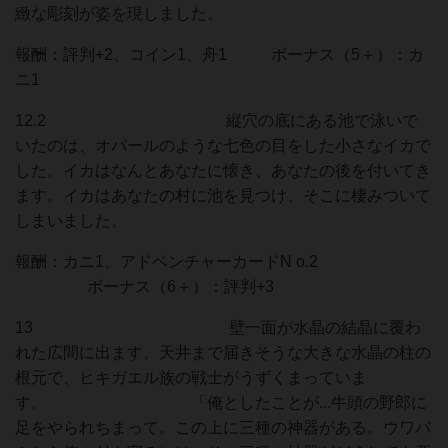
緻な彫刻が姿を現しました。
報酬：評判+2、コイン1、舟1 ボーナス（5＋）：カ
ニ1
12.2 縦穴の底にある池で泳いで
いたのは、オパールのような七色の目をした小さなイカで
した。イカはなんとあなたに懐き、あなたの後を付いてき
ます。イカはあなたの村に池を見つけ、そこに棲みついて
しまいました。
報酬：カニ1、アドベンチャーカードN o.2
ボーナス（6＋）：評判+3
13 壁一面が水晶の結晶に覆わ
れた広間に出ます。天井まで届きそうな大きな水晶の柱の
根元で、ヒキガエル族の戦士がうずくまっていま
す。 「俺としたことが...牛頭の野郎に
足をやられちまって。この上に三種の神器がある。ウワバ