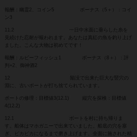
報酬：幽霊2、コイン5 ボーナス（5＋）：コイ
ン3
11.2 一日中水面に垂らした糸を
見続けた忍耐が報われます。あなたは真紅の魚を釣り上げ
ました。こんな大物は初めてです！
報酬：ルビーフィッシュ1 ボーナス（8＋）：評
判+2、御神酒2
12 陥没で出来た巨大な竪穴の
淵に、古いボートが打ち捨てられています。
ボートの修理：目標値3(12.1) 縦穴を探検：目標値
4(12.2)
12.1 ボートを村に持ち帰りま
す。船体はマホガニーで出来ていました。船底の穴を塞
ぎ、ピカピカになるまで磨き上げます。全面に施された精