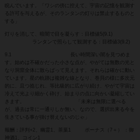
睨んでいます。「ワシの傍に控えて、宇宙の記憶を観測す
る許可を与えるが、そのランタンの灯りは禁止するものと
する」
灯りを消して、暗闇で目を凝らす：目標値5(9.1)
ランタンで照らして観測する：目標値3(9.2)
9.1 長い時間深い闇を見つめま
す。始めは不確かだった小さな点が、やがては無数の光と
なり洞窟全体に散らばって見えます。それらは確かに動い
ています。星の軌跡は複雑な線となり、巻貝の様に多次元
的に、且つ捻じれ、等比級的に広がり続け、やがて宇宙は
冷えて光より細かく砕け、始まりの点に向かい凝縮してい
きます。 「未来は無限に選べる
が、過去は常に一通りしか無い。なので、選択出来る今を
生きている事が掛け替えないのじゃ」
報酬：評判+2、幽霊1、茶葉1 ボーナス（7＋） ：御
神酒1、コイン1