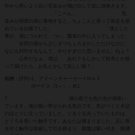
中から勢いよく白い毛並みが飛び出して宙に渦巻きます。
「こーん」 毛
並みが洞窟の床に着地すると、ちょこんと座って前足を舐
めている白狐でした。 「僕とした
事が、酒につられて、つい、瓢箪の中に入ってしまった。
全部の酒から少しずつちょろまかしただけなのに、
なにも封印するなんて、やりすぎだと思いません。ねぇ？
心外だなぁ、僕は。 あれ？もしかして財布とか拾
って届けたら、お礼とかして欲しい派？」
報酬：評判+1、アドベンチャーカードN o. 1
ボーナス（5＋）：米1
7 湖の底で七色の光が渦巻い
ています。魂が吸い寄せられる気分です。気がつくと水辺
のほとりに立っていました。ぐるぐる光っていたものは、
とぐろを巻いた触手です。あなたは捕まりました。足に巻
き付く触手は収縮して引き締まり、吸盤は吸い付き、物凄