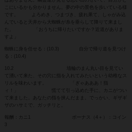
こにいるかも分かりません。夢の中の景色を歩いている様
です。 よろめき、つまづき、疲れ果て、しゃがみ込
んでいると天井から大蜘蛛が糸を垂らして降りて来まし
た。 「おうちに帰りたいですか？近道がありま
すよ」
蜘蛛に身を任せる：(10.3) 自分で帰り道を見つけ
る：(10.4)
10.2 埴輪のまん丸い目を見てい
て湧いて来た、その穴に指を入れてみたいという幼稚なス
リルを味わいます。 「ぎゃあああ！指
ィ！」 慌てて引っ込めた手に、カニがつい
て来ました。あなたの指を挟んだまま。でっかい、ギザギ
ザのハサミで、ガッチリと。
報酬：カニ1 ボーナス（4＋）：コイン
3