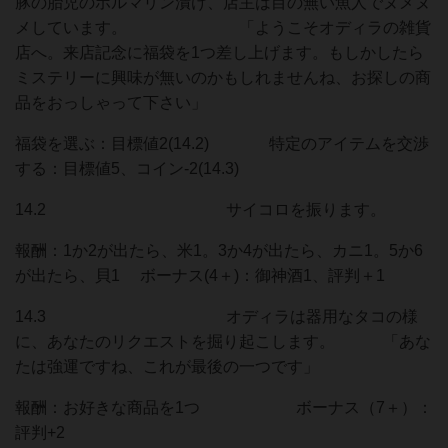
豚の胎児のホルマリン漬け、店主は目の無い魚人でヌメヌ
メしています。 「ようこそオディラの雑貨
店へ。来店記念に福袋を1つ差し上げます。もしかしたら
ミステリーに興味が無いのかもしれませんね、お探しの商
品をおっしゃって下さい」
福袋を選ぶ：目標値2(14.2) 特定のアイテムを交渉
する：目標値5、コイン-2(14.3)
14.2 サイコロを振ります。
報酬：1か2が出たら、米1。3か4が出たら、カニ1。5か6
が出たら、貝1 ボーナス(4＋)：御神酒1、評判＋1
14.3 オディラは器用なタコの様
に、あなたのリクエストを掘り起こします。 「あな
たは強運ですね、これが最後の一つです」
報酬：お好きな商品を1つ ボーナス（7＋）：
評判+2