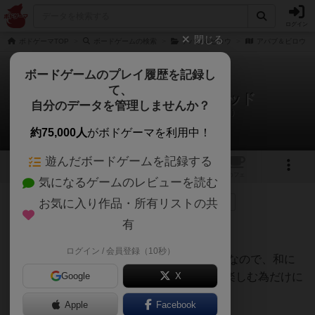
ログイン
閉じる
ボドゲーマTOP
ボードゲームの検索
アバブ＆ビロウ
アバブ＆ビロウ：
ボードゲームのプレイ履歴を記録し
て、
アバブ＆ビロウ：ホーンテッド
自分のデータを管理しませんか？
ハナチャのリプレイ日記（2026年5月5日）
約75,000人
がボドゲーマを利用中！
遊んだボードゲームを記録する
1
1
トップ
画像
動画
レビュー
カフェ
気になるゲームのレビューを読む
お気に入り作品・所有リストの共
134名
が参考
0名
がナイス
0
3ヶ月前
有
1話〜50話
ログイン / 会員登録（10秒）
(アジアが舞台となっているせっかくの機会なので、和に
寄せて超訳しました。必ず購入した製品を楽しむ為だけに
Google
X
御使用下さい)
Apple
Facebook