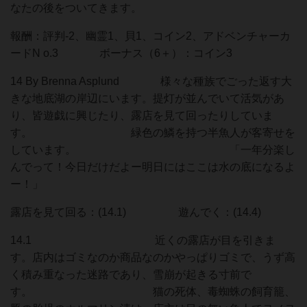
なたの後をついてきます。
報酬：評判-2、幽霊1、貝1、コイン2、アドベンチャーカ
ードN o.3 ボーナス（6＋）：コイン3
14 By Brenna Asplund 様々な種族でごった返す大
きな地底湖の岸辺にいます。提灯が並んでいて活気があ
り、皆遊戯に興じたり、露店を見て回ったりしていま
す。 緑色の鱗を持つ半魚人が客寄せを
しています。 「一年分楽し
んでって！今日だけだよー明日にはここは水の底になるよ
ー！」
露店を見て回る：(14.1) 遊んでく：(14.4)
14.1 近くの露店が目を引きま
す。店内はゴミなのか商品なのかやっぱりゴミで、うず高
く積み重なった迷路であり、雪崩が起きる寸前で
す。 猫の死体、毒蜘蛛の飼育籠、