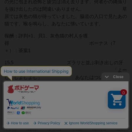
の光に包まれ恐怖と疲労は消え去ります。何者かの縄張り
を抜け出したのは間違いありません。 草
原では灰色の猫が待っていました。脇道の入口で見たあの
猫です。喉を鳴らし、あなたに懐いています。
報酬：評判+1、貝1、灰色猫の村人を獲
得 ボーナス（7
＋）：茶葉1
15.5 ズラリと並ぶ剥き出しの牙
に向かって手を差し出します。 「よー
しよしよしよし」 あなたはつい顔を背けま
す。自分の手が噛み切られるのをとても見ていられませ
ん......手の平に猫又が顔を擦り付けて来ました。喉を鳴ら
す音が雷の様です。 釣りに戻るあなたのそばに猫又がや
って来ます。しばらく水面を見つめ、水を引っ掻くと一撃
で複数の獲物を仕留めました。どうやら、あなたへのプレ
ゼントの様です。