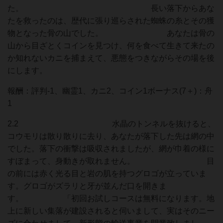
た。 長い落下からあな
たを救ったのは、歴代に張り巡らされた蜘蛛の糸とその獲
物となった骨の山でした。 あなたは骨の
山から目ざとくコインを見つけ、何を食べて生きて来たの
か知れないカニを捕まえて、悪態をつきながらその場を後
にします。
報酬：評判-1、幽霊1、カニ2、コイン1ボーナス(7＋)：舟
1
2.2 水晶のトンネルを抜けると、
コウモリは散り散りに去り、あなたが落下した先は網の中
でした。落下の衝撃は吸収されましたが、網が巾着の様に
すぼまって、身動きが取れません。 目
の前には赤く光る目と岩の肌を持つグロゴが立っていま
す。グロゴがズラリと牙が並んだ口を開きま
す。 「初回お試しコースは無料になります。地
上に新しい集落が建設されると伺いまして、実はそのニー