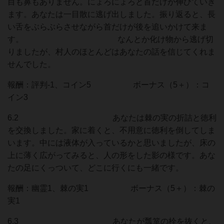
目も鼻もありません。にょろにょろと首だけが伸びていき
ます。あなたは一目散に逃げ出しました。振り返ると、長
い舌をぶらぶらさせながら首だけが後を追いかけて来ま
す。 なんとか化け物から逃げ切
りましたが、村人のほとんどはあなたの話を信じてくれま
せんでした。
報酬：評判-1、コイン5 ボーナス（5＋）：コ
イン3
6.2 あなたは棘の実の折詰と徳利
を交換しました。家に着くと、不用意に徳利を倒してしま
います。中には液体が入っているかと思いましたが、床の
上に薄く広がってみると、人の形をした影の様です。あな
たの足にくっついて、どこに行くにも一緒です。
報酬：幽霊1、棘の実1 ボーナス（5＋）：棘の
実1
6.3 あなたが瓢箪の栓を抜くと、