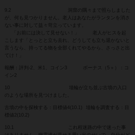
9.2 洞窟の隅々まで照らしました
が、何も見つかりません。老人はあなたがランタンを消さ
ない事に対して益々苛立っています。
「お前には決して見せない！」 老人がヒスを起
こします「とっとと立ち去れ、どうしても立ち退かないと
言うなら、持ってる物を全部くれてやるから、さっさと出
てけ！」
報酬：評判-2、米1、コイン3 ボーナス（5＋）：コ
イン2
10 埴輪が立ち並ぶ古墳の入口
のような場所を見つけました。
古墳の中を探検する：目標値4(10.1) 埴輪を調査する：目
標値2(10.2)
10.1 これ程迷路の中で迷った事
はありません。幽霊達が見せる思い出のせいで、自分がど