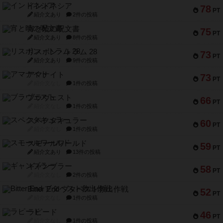
インドネシア
78
PT
紹介文あり
2件の投稿
宵と暁の呪文書
75
PT
紹介文あり
8件の投稿
リスボン・トラム 28
73
PT
紹介文あり
9件の投稿
アマナイト
73
PT
紹介文なし
1件の投稿
ブラヴェスト
66
PT
紹介文なし
1件の投稿
スペクタキュラー
60
PT
紹介文なし
1件の投稿
スモールワールド
59
PT
紹介文あり
13件の投稿
ギャンブラー
58
PT
紹介文なし
2件の投稿
Bitter End ブタペスト救出作戦
52
PT
紹介文なし
1件の投稿
ラピード
46
PT
紹介文なし
1件の投稿