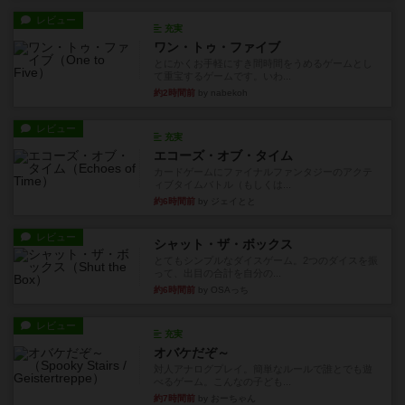
レビュー
充実
ワン・トゥ・ファイブ
とにかくお手軽にすき間時間をうめるゲームとし
て重宝するゲームです。いわ...
約2時間前
by nabekoh
レビュー
充実
エコーズ・オブ・タイム
カードゲームにファイナルファンタジーのアクテ
ィブタイムバトル（もしくは...
約6時間前
by ジェイとと
レビュー
シャット・ザ・ボックス
とてもシンプルなダイスゲーム。2つのダイスを振
って、出目の合計を自分の...
約6時間前
by OSAっち
レビュー
充実
オバケだぞ～
対人アナログプレイ。簡単なルールで誰とでも遊
べるゲーム。こんなの子ども...
約7時間前
by おーちゃん