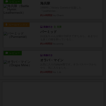
レビュー
海兵隊
1988年にVictory Gamesが出版した
『Leathernec...
約14時間前
by Chaco
ルール/インスト
画像付き
充実
パーミッド
おばあちゃんは猫が大好きです!しかし、あまりに
も多くの猫を飼っているた...
約14時間前
by jurong
レビュー
画像付き
オラパ・マイン
お気に入りのplayte製です。オラパスペースから
やり、気に入りました...
約14時間前
by くみ