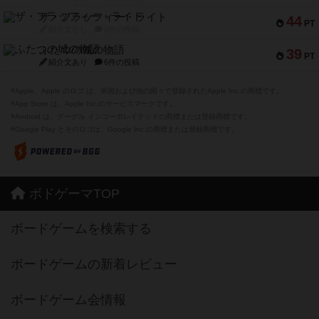
ザ・フラッフィー・ライト
44
PT
紹介文なし
0件の投稿
ふたつの城の物語
39
PT
紹介文あり
6件の投稿
※Apple、Apple のロゴ は、米国および他の国々で登録されたApple Inc.の商標です。
※App Store は、Apple Inc.のサービスマークです。
※Android は、グーグル インコーポレイテッドの商標または登録商標です。
※Google Play とそのロゴは、Google Inc.の商標または登録商標です。
ボドゲーマTOP
ボードゲームを検索する
ボードゲームの新着レビュー
ボードゲーム会情報