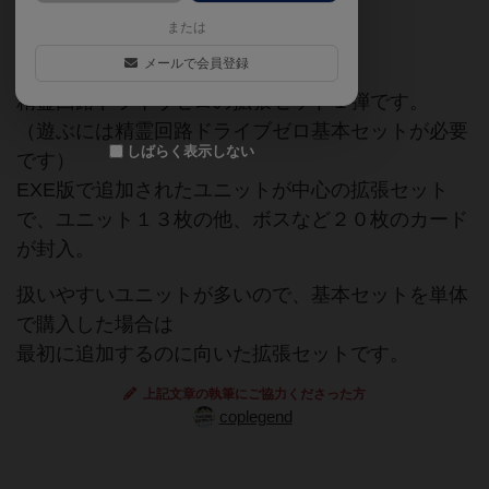
または
拡張セット
メールで会員登録
精霊回路ドライヴゼロの拡張セット１弾です。
（遊ぶには精霊回路ドライブゼロ基本セットが必要
しばらく表示しない
です）
EXE版で追加されたユニットが中心の拡張セット
で、ユニット１３枚の他、ボスなど２０枚のカード
が封入。
扱いやすいユニットが多いので、基本セットを単体
で購入した場合は
最初に追加するのに向いた拡張セットです。
上記文章の執筆にご協力くださった方
coplegend