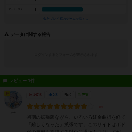
1
アート・外見
似たプレイ感のゲームを探す→
データに関する報告
ログインするとフォームが表示されます
レビュー 1件
神
147名
0名
0
充実
yuki
初期の拡張版ながら、いろいろ紆余曲折を経て
「難しくなった」拡張です。このサイトはボド
ゲの感想を投稿する以外に通販もありますが、