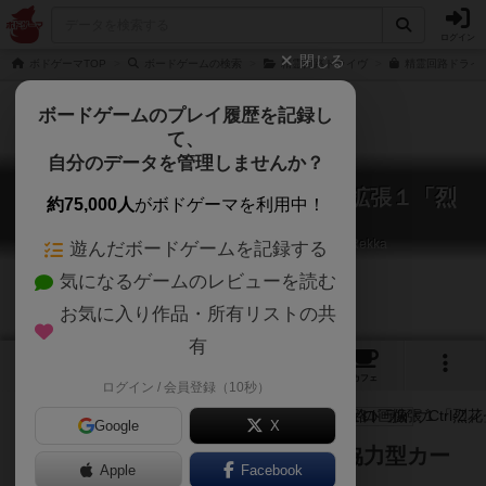
ログイン
閉じる
ボドゲーマTOP
ボードゲームの検索
精霊回路ドライヴ
精霊回路ドライヴ
ボードゲームのプレイ履歴を記録し
て、
自分のデータを管理しませんか？
精霊回路ドライヴCtrl-Z／ゼロ 拡張１「烈
約75,000人
がボドゲーマを利用中！
花」
Seirei Kairo Drive: Ctrl-Z/Zero Expansion1 Rekka
遊んだボードゲームを記録する
気になるゲームのレビューを読む
お気に入り作品・所有リストの共
有
3
1
1
トップ
画像
動画
レビュー
カフェ
ログイン / 会員登録（10秒）
Google
X
新生ソシャゲ風パーティー構築＆協力型カー
Apple
Facebook
ドバトルRPG 拡張１弾