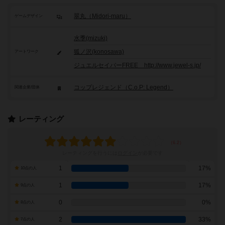
翠丸（Midori-maru）
ゲームデザイン
水季(mizuki)
狐ノ沢(konosawa)
アートワーク
ジュエルセイバーFREE http://www.jewel-s.jp/
コップレジェンド（C.o.P: Legend）
関連企業/団体
レーティング
レーティングを行うには
ログイン
が必要です
1
17%
10点の人
1
17%
9点の人
0
0%
8点の人
2
33%
7点の人