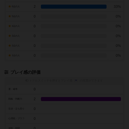
2
33%
6点の人
0
0%
5点の人
0
0%
4点の人
0
0%
3点の人
0
0%
2点の人
0
0%
1点の人
プレイ感の評価
トグルスイッチを押すとプレイ感（
※
）の投票ができます
0
運・確率
2
戦略・判断力
0
交渉・立ち回り
0
心理戦・ブラフ
0
攻防・戦闘