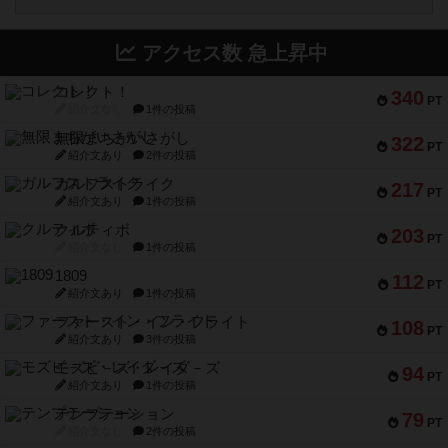
アクセス数 急上昇中
コレクト！
340
PT
紹介文なし
1件の投稿
無限まちがいさがし
322
PT
紹介文あり
2件の投稿
ガルフストライク
217
PT
紹介文あり
1件の投稿
クルティボ
203
PT
紹介文なし
1件の投稿
1809
112
PT
紹介文あり
1件の投稿
ファースト・イン・フライト
108
PT
紹介文あり
3件の投稿
モズビ－ズ・レイダ－ズ
94
PT
紹介文あり
1件の投稿
テンプテーション
79
PT
紹介文なし
2件の投稿