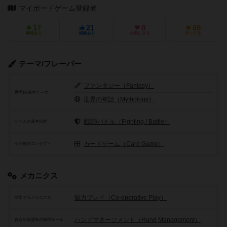
マイボードゲーム登録者
17
21
8
68
興味あり
経験あり
お気に入り
持ってる
テーマ/フレーバー
ファンタジー（Fantasy）
世界観/基本テーマ
世界の神話（Mythology）
戦闘/バトル（Fighting / Battle）
ゲームの基本目的
カードゲーム（Card Game）
その他のコンセプト
メカニクス
協力プレイ（Co-operative Play）
頻出するメカニクス
ハンドマネージメント（Hand Management）
得点や資源等の獲得ルール