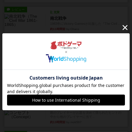
レビュー
充実
南北戦争
1983年にVictory Gamesが出版した『The Civil ...
約11時間前
by Chaco
レビュー
画像付き
ファイアー・ブルズ / 火牛陣
火牛を引き連れて敵を殲滅させる。縦か斜めで前2
列まで攻撃できるが、自分...
約13時間前
by うらまこ
レビュー
フリップ７
カードをめくるかパスをするかを決めてパスした
時のカード数字が得点になる...
約13時間前
by mob567
レビュー
コンセプト
親のプレイヤーがお題を決めて限られたヒントの
中から他のプレイヤーに当て...
約13時間前
by mob567