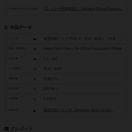
プレイヤー別固有能力（Variable Player Powers）
その他のメカニクスや仕組み
作品データ
精霊回路ドライヴCtrl-Z／ゼロ 拡張１「烈花」
タイトル
Seirei Kairo Drive: Ctrl-Z/Zero Expansion1 Rekka
原題・英題表記
1人～4人
参加人数
50分～90分
プレイ時間
12歳から
対象年齢
2022年～
発売時期
1,430円
参考価格
精霊回路ドライヴ（Drive the Spirit-Circuit）
関連作品
クレジット