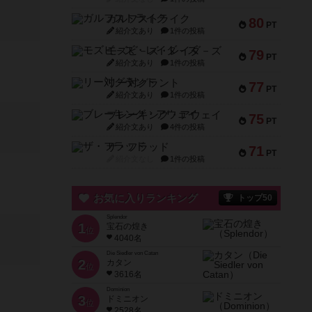
ガルフストライク
80
PT
紹介文あり
1件の投稿
モズビ－ズ・レイダ－ズ
79
PT
紹介文あり
1件の投稿
リー対グラント
77
PT
紹介文あり
1件の投稿
ブレーキング・アウェイ
75
PT
紹介文あり
4件の投稿
ザ・フラッド
71
PT
紹介文なし
1件の投稿
お気に入りランキング
トップ50
Splendor
1
宝石の煌き
位
4040名
Die Siedler von Catan
2
カタン
位
3616名
Dominion
3
ドミニオン
位
2528名