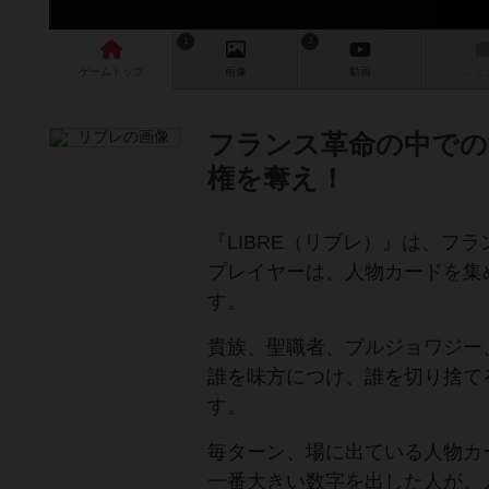
1
2
ゲーム
トップ
画像
動画
レビ
フランス革命の中での
権を奪え！
『LIBRE（リブレ）』は、フ
プレイヤーは、人物カードを集
す。
貴族、聖職者、ブルジョワジー
誰を味方につけ、誰を切り捨て
す。
毎ターン、場に出ている人物カ
一番大きい数字を出した人が、