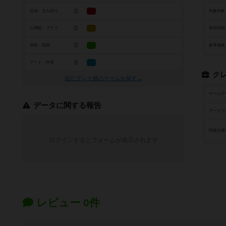
0
交渉・立ち回り
対象年齢
0
心理戦・ブラフ
発売時期
0
攻防・戦闘
参考価格
0
アート・外見
ク
似たプレイ感のゲームを探す→
ゲームデ
データに関する報告
アートワ
関連企業
ログインするとフォームが表示されます
レビュー 0件