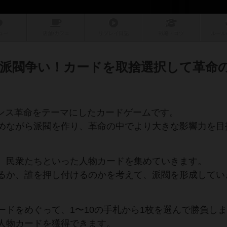
ュー
店舗/
カフェ
リプレイ
日記
戦略
・コツ
ルール
派閥争い！カードを取捨選択して革命
ランス革命をテーマにしたカードゲームです。
めながら派閥を作り、革命の中でより大きな影響力を目
、民衆たちといった人物カードを集めていきます。
るか、誰を押し付けるのかを考えて、派閥を形成してい
ードをめぐって、1〜10の手札から1枚を選んで勝負し
人物カードを獲得できます。