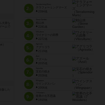
Terraforming Mars
2
テラフォーミングマーズ
位
2394名
Stone Garden
3
枯山水
ム大賞な
位
ゲームで
2281名
Viticulture
4
ワイナリーの四季
位
2272名
Agricola
5
アグリコラ
位
2119名
Azul
6
アズール
位
2035名
Splendor
7
宝石の煌き
位
2028名
Wingspan
ク
8
ウイングスパン
位
2006名
sが出版した
7 Wonders
9
世界の七不思議
位
1919名