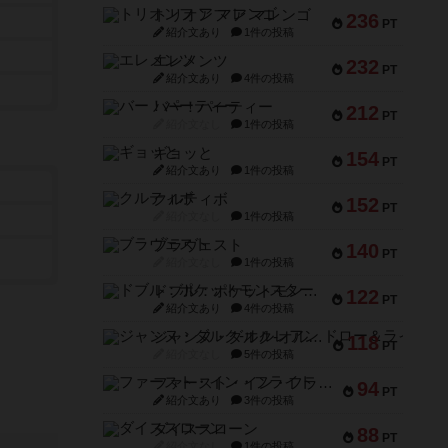
トリオンフ ア マレンゴ
236
PT
紹介文あり
1件の投稿
エレメンツ
232
PT
紹介文あり
4件の投稿
バー！パーティー
212
PT
紹介文なし
1件の投稿
ギョッと
154
PT
紹介文あり
1件の投稿
クルティボ
152
PT
紹介文なし
1件の投稿
ブラヴェスト
140
PT
紹介文なし
1件の投稿
ドブル：ポケットモンスター
122
PT
紹介文あり
4件の投稿
ジャンヌ・ダルク-オルレアン ドロー＆ライト
118
PT
紹介文なし
5件の投稿
ファースト・イン・フライト
94
PT
紹介文あり
3件の投稿
ダイススローン
88
PT
紹介文なし
1件の投稿