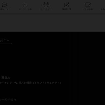
索
新着レビュー
ボードゲーム会
コミュニティ
掲示板一覧
026年～
政治
テイキング
場札の獲得（ドラフト / リミテッド）
グの登録/分布