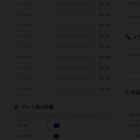
-
非公開
地域や文
9点の人
-
非公開
8点の人
政治経済
-
非公開
7点の人
-
非公開
6点の人
メ
-
非公開
5点の人
得点や資
-
非公開
4点の人
-
非公開
3点の人
プレイヤ
-
非公開
2点の人
-
非公開
1点の人
作
タイトル
プレイ感の評価
原題・英
トグルスイッチを押すとプレイ感（
※
）の投票ができます
0
運・確率
参加人数
0
戦略・判断力
プレイ時