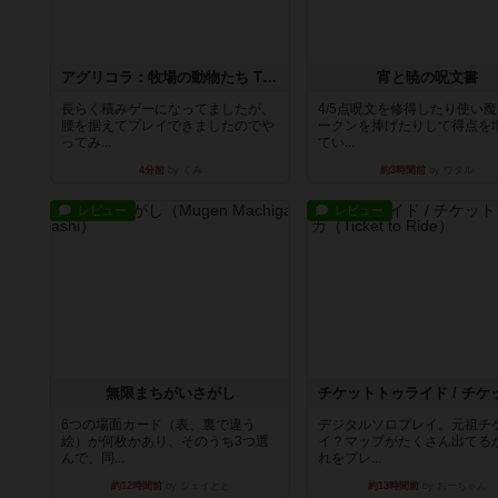
アグリコラ：牧場の動物たち THE BIG BOX
宵と暁の呪文書
長らく積みゲーになってましたが、
4/5点呪文を修得したり使い
腰を据えてプレイできましたのでや
ークンを捧げたりして得点を
ってみ...
てい...
4分前
by くみ
約3時間前
by ワタル
レビュー
レビュー
無限まちがいさがし
6つの場面カード（表、裏で違う
デジタルソロプレイ。元祖チ
絵）が何枚かあり、そのうち3つ選
イ？マップがたくさん出てる
んで、同...
れをプレ...
約12時間前
by ジェイとと
約13時間前
by おーちゃん