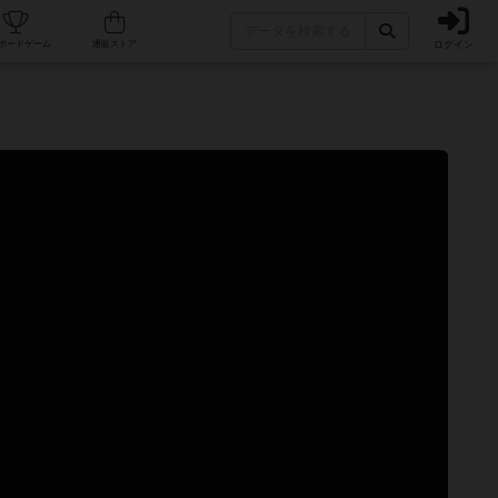
ログイン
カフェ/店舗
人気ボードゲーム
通販ストア