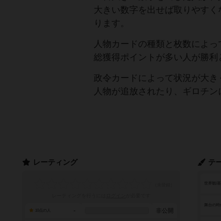
大きい数字を出せば取りやすく
ります。
人物カードの種類と枚数によっ
総獲得ポイントが多い人が勝利
政令カードによって状況が大き
人物が追放されたり、ギロチン
レーティング
テ
世界観/
レーティングを行うには
ログイン
が必要です
舞台の時
-
非公開
10点の人