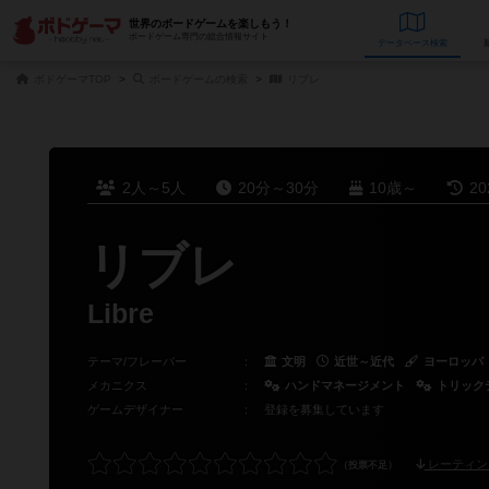
世界のボードゲームを楽しもう！
ボードゲーム専門の総合情報サイト
データベース
検
ボドゲーマTOP
ボードゲームの検索
リブレ
2人～5人
20分～30分
10歳～
2
リブレ
Libre
テーマ/フレーバー
：
文明
近世～近代
ヨーロッパ
メカニクス
：
ハンドマネージメント
トリック
ゲームデザイナー
：
登録を募集しています
レーティン