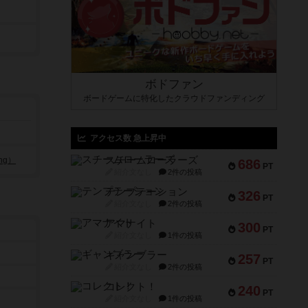
ボドファン
ボードゲームに特化したクラウドファンディング
アクセス数 急上昇中
スチームローラーズ
ng）
686
PT
紹介文なし
2件の投稿
テンプテーション
326
PT
紹介文なし
2件の投稿
アマナイト
300
PT
紹介文なし
1件の投稿
ギャンブラー
257
PT
紹介文なし
2件の投稿
コレクト！
240
PT
紹介文なし
1件の投稿