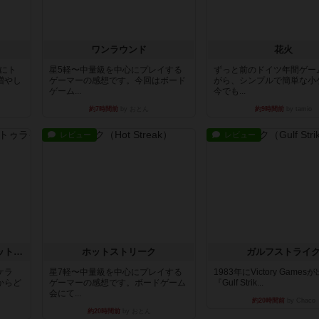
ワンラウンド
花火
魔にト
星5軽〜中量級を中心にプレイする
ずっと前のドイツ年間ゲー
増やし
ゲーマーの感想です。今回はボード
がら、シンプルで簡単な小
ゲーム...
今でも...
約7時間前
by おとん
約9時間前
by tamio
レビュー
レビュー
チケットトゥライド / チケットトゥライドアメリカ
ホットストリーク
ガルフストライ
ケラ
星7軽〜中量級を中心にプレイする
1983年にVictory Game
からど
ゲーマーの感想です。ボードゲーム
『Gulf Strik...
会にて...
約20時間前
by Chaco
約20時間前
by おとん