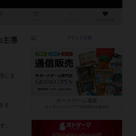
/インスト
掲示板
拡張/関連
作
次のおすすめ
の主導
指しま
ボードゲーム通販
きま
オンラインストアで7,500商品を販売中
ます。