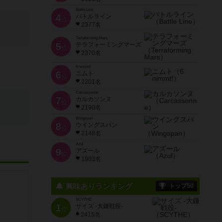
Battle Line
4
バトルライン
位
2377名
Terraforming Mars
5
テラフォーミングマーズ
位
2370名
6 nimmt!
6
ニムト
位
2201名
Carcassonne
7
カルカソンヌ
位
2190名
Wingspan
8
ウイングスパン
位
2148名
Azul
9
アズール
位
1903名
興味ありランキング
トップ50
SCYTHE
1
サイズ -大鎌戦役-
位
2415名