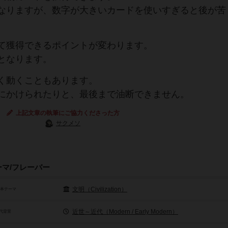
なりますが、数字が大きいカードを使いすぎると後が苦
て獲得できるポイントが変わります。
となります。
く動くこともあります。
にかけられたりと、最後まで油断できません。
上記文章の執筆にご協力くださった方
サクメソ
ーマ/フレーバー
文明（Civilization）
基本テーマ
近世～近代（Modern / Early Modern）
代背景