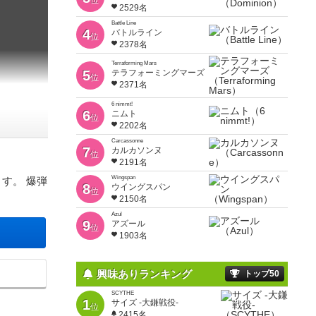
位
2529名
Battle Line
4
バトルライン
位
2378名
Terraforming Mars
5
テラフォーミングマーズ
位
2371名
6 nimmt!
6
ニムト
位
2202名
Carcassonne
7
カルカソンヌ
位
！
2191名
Wingspan
す。 爆弾
8
ウイングスパン
位
2150名
Azul
9
アズール
位
1903名
興味ありランキング
トップ50
SCYTHE
1
サイズ -大鎌戦役-
位
2415名