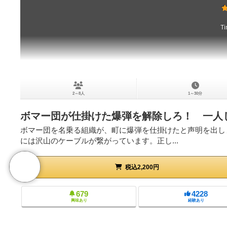
Ti
2～8人
1～30分
ボマー団が仕掛けた爆弾を解除しろ！ 一人
ボマー団を名乗る組織が、町に爆弾を仕掛けたと声明を出し
には沢山のケーブルが繋がっています。正し...
税込2,200円
679
4228
興味あり
経験あり