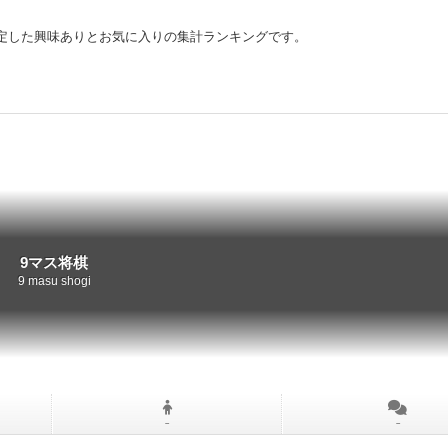
定した興味ありとお気に入りの集計ランキングです。
9マス将棋
9 masu shogi
－
－