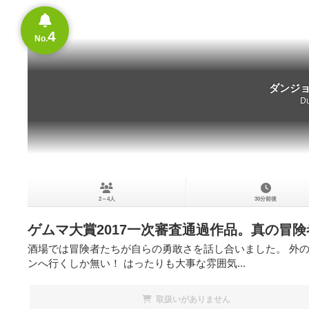
4
No.
ダンジ
Du
2～4人
30分前後
ゲムマ大賞2017一次審査通過作品。真の冒
酒場では冒険者たちが自らの勇敢さを話し合いました。 外
ンへ行くしか無い！ はったりも大事な雰囲気...
取扱いがありません