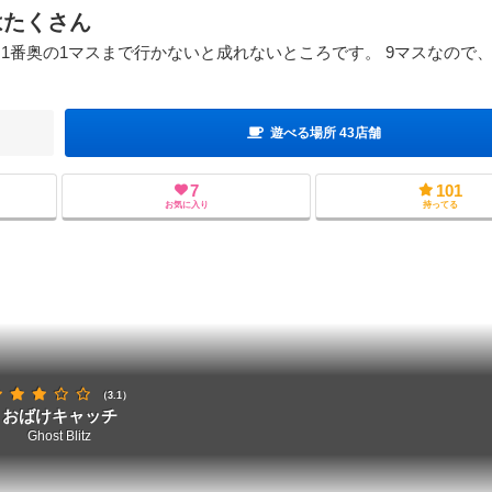
はたくさん
1番奥の1マスまで行かないと成れないところです。 9マスなので
遊べる場所 43店舗
7
101
お気に入り
持ってる
（3.1）
おばけキャッチ
Ghost Blitz