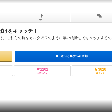
8歳～
－
ばけをキャッチ！
け。これらの駒をカルタ取りのように早い物勝ちでキャッチするの
遊べる場所 541店舗
1202
3828
お気に入り
持ってる