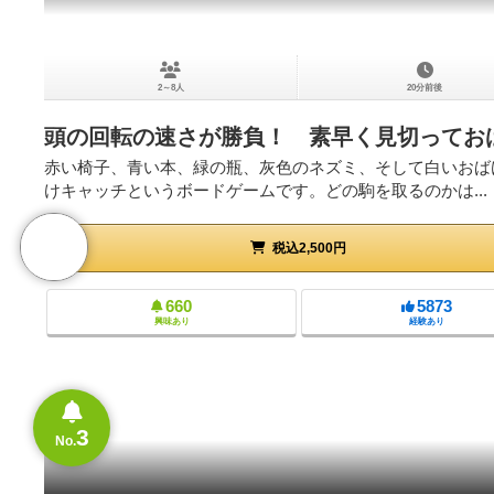
2～8人
20分前後
頭の回転の速さが勝負！ 素早く見切ってお
赤い椅子、青い本、緑の瓶、灰色のネズミ、そして白いおば
けキャッチというボードゲームです。どの駒を取るのかは...
税込2,500円
660
5873
興味あり
経験あり
3
No.