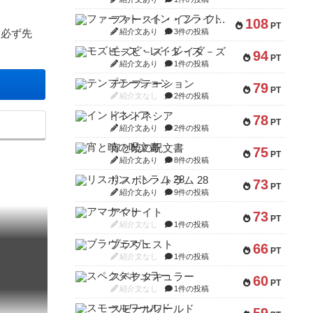
ファースト・イン・フライト
108
PT
紹介文あり
3件の投稿
、必ず先
モズビ－ズ・レイダ－ズ
94
PT
紹介文あり
1件の投稿
テンプテーション
79
PT
紹介文なし
2件の投稿
インドネシア
78
PT
紹介文あり
2件の投稿
宵と暁の呪文書
75
PT
紹介文あり
8件の投稿
リスボン・トラム 28
73
PT
紹介文あり
9件の投稿
アマナイト
73
PT
紹介文なし
1件の投稿
ブラヴェスト
66
PT
紹介文なし
1件の投稿
スペクタキュラー
60
PT
紹介文なし
1件の投稿
スモールワールド