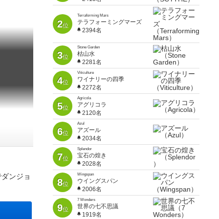
Terraforming Mars
2
テラフォーミングマーズ
位
2394名
Stone Garden
3
枯山水
位
2281名
Viticulture
4
ワイナリーの四季
位
2272名
Agricola
5
アグリコラ
位
2120名
Azul
6
アズール
位
2034名
Splendor
7
宝石の煌き
位
2028名
でダンジョ
Wingspan
8
ウイングスパン
位
2006名
7 Wonders
9
世界の七不思議
位
1919名