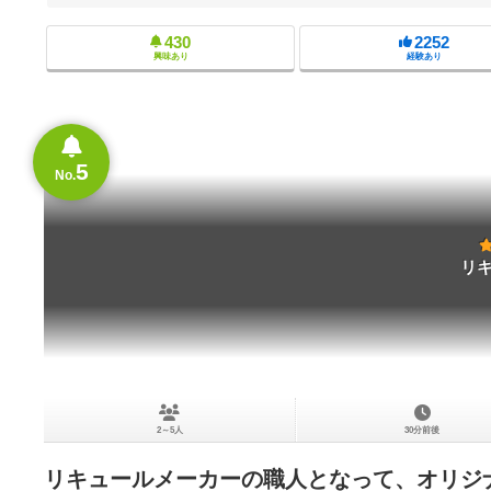
430
2252
興味あり
経験あり
5
No.
リ
2～5人
30分前後
リキュールメーカーの職人となって、オリジ