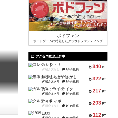
ボドファン
ボードゲームに特化したクラウドファンディング
アクセス数 急上昇中
コレクト！
340
PT
紹介文なし
1件の投稿
無限まちがいさがし
322
PT
紹介文あり
2件の投稿
ガルフストライク
217
PT
紹介文あり
1件の投稿
クルティボ
203
PT
紹介文なし
1件の投稿
1809
112
PT
紹介文あり
1件の投稿