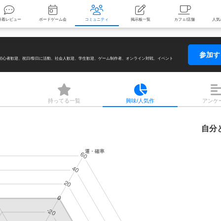
索
新着レビュー
ボードゲーム会
コミュニティ
掲示板一覧
参加
初心者歓迎
祝日/祭日に活動
社会人歓迎
学生歓迎
ゲーム制作者
オンライン対戦
イベント
持ってる
一覧
興味/人気
作
アンケ
自分