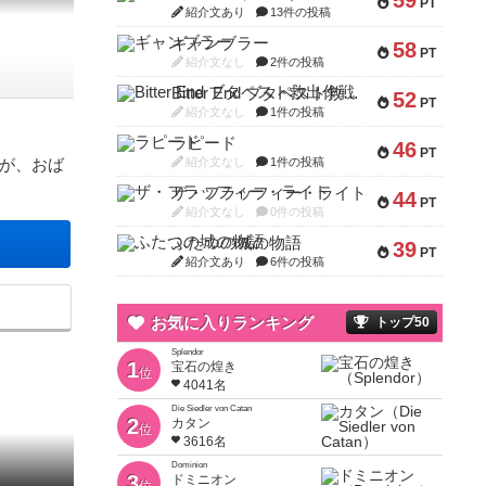
59
PT
紹介文あり
13件の投稿
ギャンブラー
58
PT
紹介文なし
2件の投稿
Bitter End ブタペスト救出作戦
52
PT
紹介文なし
1件の投稿
ラピード
46
PT
紹介文なし
1件の投稿
が、おば
ザ・フラッフィー・ライト
44
PT
紹介文なし
0件の投稿
ふたつの城の物語
39
PT
紹介文あり
6件の投稿
お気に入りランキング
トップ50
Splendor
1
宝石の煌き
位
4041名
Die Siedler von Catan
2
カタン
位
3616名
Dominion
3
ドミニオン