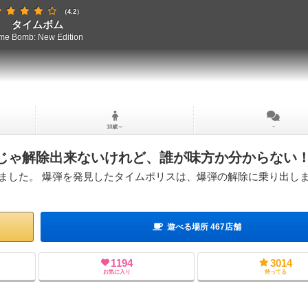
（4.2）
タイムボム
me Bomb: New Edition
10歳～
－
じゃ解除出来ないけれど、誰が味方か分からない
ました。 爆弾を発見したタイムポリスは、爆弾の解除に乗り出しま
遊べる場所 467店舗
1194
3014
お気に入り
持ってる