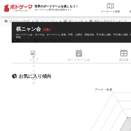
世界のボードゲームを楽しもう！
ボードゲーム専門の総合情報サイト
データベース
検
ボドゲーマTOP
コミュニティ
棋ニャン会
興味/人気作品ランキング
棋ニャン会
（2名）
ボードゲーム会
ボドゲ会
ボードゲーム 道場
中野
土曜日
情報交換
平日/昼に活動
平日/夜に活動
関係
トップ
ボード
ゲーム会
掲示板
お気に入り傾向