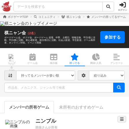
ログイン
ボドゲーマTOP
コミュニティ
棋ニャン会
メンバーの持ってるゲーム
棋ニャン会
（2名）
参加する
ボードゲーム会
ボドゲ会
ボードゲーム 道場
中野
土曜日
情報交換
平日/昼に活
動
平日/夜に活動
初心者歓迎
祝日/祭日に活動
社会人歓迎
学生歓迎
ゲーム制作
者
オンライン対戦
イベント関係
トップ
ゲーム会
掲示板
持ってる
興味/人気
アンケート
メンバーの所有ゲーム
未所有のおすすめゲーム
ニンブル
慈猿さんが所有