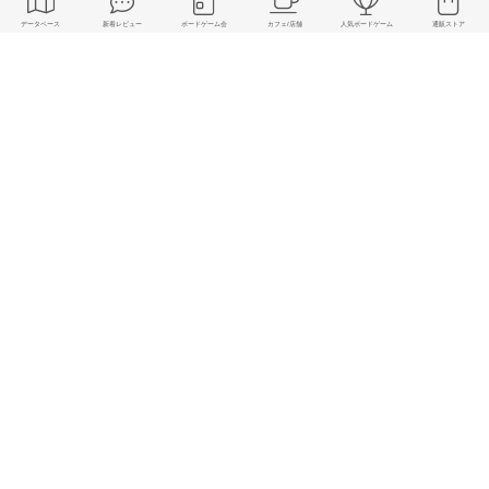
ヘンゼルかグレーテル
慈猿さんが所有
3～6人
30分前後
2018年
コレクションウィザード改
慈猿さんが所有
2～5人
5～15分
2018年
我流功夫極めロード 〜黎明の章〜
慈猿さんが所有
3～5人
10～20分
2018年
ジャックナイフ