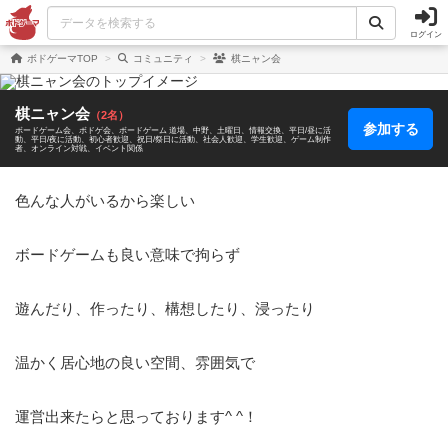
ログイン
ボドゲーマTOP
コミュニティ
棋ニャン会
棋ニャン会
（2名）
参加する
ボードゲーム会
ボドゲ会
ボードゲーム 道場
中野
土曜日
情報交換
平日/昼に活
動
平日/夜に活動
初心者歓迎
祝日/祭日に活動
社会人歓迎
学生歓迎
ゲーム制作
者
オンライン対戦
イベント関係
色んな人がいるから楽しい

ボードゲームも良い意味で拘らず

遊んだり、作ったり、構想したり、浸ったり

温かく居心地の良い空間、雰囲気で

運営出来たらと思っております^ ^！
