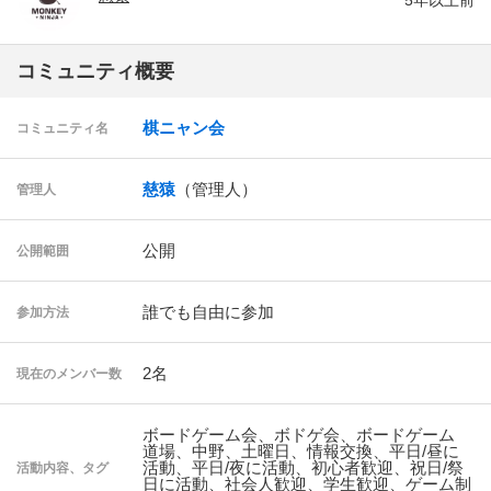
5年以上前
コミュニティ概要
棋ニャン会
コミュニティ名
慈猿
（管理人）
管理人
公開
公開範囲
誰でも自由に参加
参加方法
2名
現在のメンバー数
ボードゲーム会、ボドゲ会、ボードゲーム
道場、中野、土曜日、情報交換、平日/昼に
活動、平日/夜に活動、初心者歓迎、祝日/祭
活動内容、タグ
日に活動、社会人歓迎、学生歓迎、ゲーム制