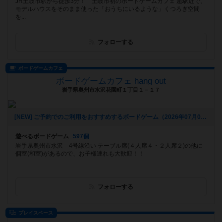
JR土岐市駅から徒歩3分！ 土岐市初のボードゲームカフェ 超駅近で、
モデルハウスをそのまま使った「おうちにいるような」くつろぎ空間
を...
フォローする
ボードゲームカフェ
ボードゲームカフェ hang out
岩手県奥州市水沢花園町１丁目１－１７
[NEW] ご予約でのご利用をおすすめするボードゲーム（2026年07月04日 11時59分）
遊べるボードゲーム
597個
岩手県奥州市水沢 4号線沿い テーブル席(４人席４・２人席２)の他に
個室(和室)があるので、お子様連れも大歓迎！！
フォローする
プレイスペース