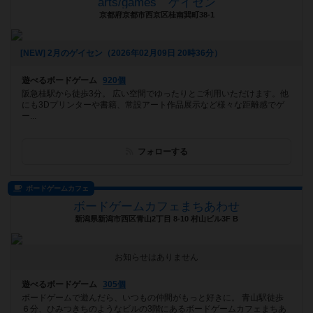
arts/games ゲイセン
京都府京都市西京区桂南巽町38-1
[NEW] 2月のゲイセン（2026年02月09日 20時36分）
遊べるボードゲーム
920個
阪急桂駅から徒歩3分。 広い空間でゆったりとご利用いただけます。他
にも3Dプリンターや書籍、常設アート作品展示など様々な距離感でゲ
ー...
フォローする
ボードゲームカフェ
ボードゲームカフェまちあわせ
新潟県新潟市西区青山2丁目 8-10 村山ビル3F B
お知らせはありません
遊べるボードゲーム
305個
ボードゲームで遊んだら、いつもの仲間がもっと好きに。 青山駅徒歩
６分、ひみつきちのようなビルの3階にあるボードゲームカフェまちあ