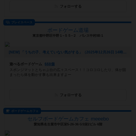
フォローする
プレイスペース
ボードゲーム道場
東京都中野区中野１−５５−２ パレス中村ⅡB１
[NEW] 「うちの子、考えていない気がする」（2025年12月26日 14時35分）
遊べるボードゲーム
668個
スポンジマットとちゃぶ台の広々スペース！！コロコロしたり、体が固
まったら体を動かす事も出来ますよー
フォローする
ボードゲームカフェ
セルフボードゲームカフェ meeebo
愛知県名古屋市中区栄5-26-36 GS栄2ビル 6階