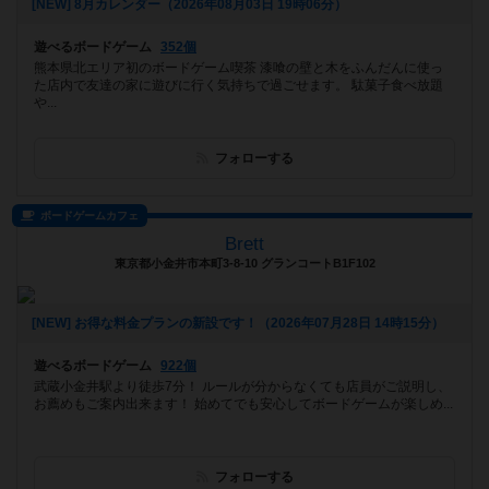
[NEW] 8月カレンダー（2026年08月03日 19時06分）
遊べるボードゲーム
352個
熊本県北エリア初のボードゲーム喫茶 漆喰の壁と木をふんだんに使っ
た店内で友達の家に遊びに行く気持ちで過ごせます。 駄菓子食べ放題
や...
フォローする
ボードゲームカフェ
Brett
東京都小金井市本町3-8-10 グランコートB1F102
[NEW] お得な料金プランの新設です！（2026年07月28日 14時15分）
遊べるボードゲーム
922個
武蔵小金井駅より徒歩7分！ ルールが分からなくても店員がご説明し、
お薦めもご案内出来ます！ 始めてでも安心してボードゲームが楽しめ...
フォローする