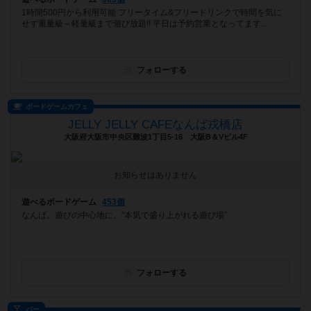
1時間500円から利用可能 フリータイム&フリードリンクで時間を気に
せず重量級～軽量級まで遊び放題!! 平日は予約営業となってます...
フォローする
ボードゲームカフェ
JELLY JELLY CAFEなんば戎橋店
大阪府大阪市中央区難波1丁目5-16 大阪B＆Vビル4F
お知らせはありません
遊べるボードゲーム
453個
なんば。遊びの中心地に、”本気で盛り上がれる遊び場”
フォローする
バー