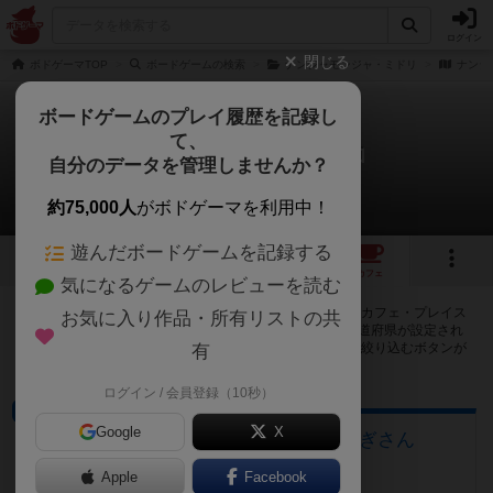
ログイン
閉じる
ボドゲーマTOP
ボードゲームの検索
ナンジャモンジャ・ミドリ
ナンジ
ボードゲームのプレイ履歴を記録し
て、
ナンジャモンジャ・シロ
自分のデータを管理しませんか？
268店のカフェ/スペースが提供中
約75,000人
がボドゲーマを利用中！
遊んだボードゲームを記録する
4
3
33
268
トップ
画像
動画
レビュー
カフェ
気になるゲームのレビューを読む
ナンジャモンジャ・シロで遊ぶことができるボードゲームカフェ・プレイス
お気に入り作品・所有リストの共
ペースが268店登録されています。公開プロフィールの都道府県が設定され
たアカウントでログインすると、同じ都道府県内の店舗に絞り込むボタンが
有
表示されます。
ログイン / 会員登録（10秒）
ボードゲームカフェ
Google
X
大垣のボードゲームカフェ 黒やぎさん
岐阜県大垣市荒川町470-2
Apple
Facebook