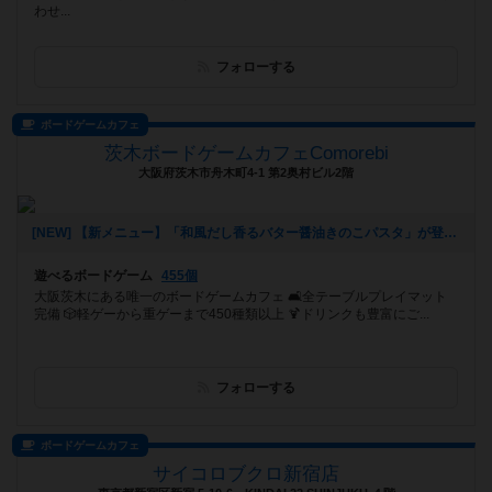
わせ...
フォローする
ボードゲームカフェ
茨木ボードゲームカフェComorebi
大阪府茨木市舟木町4-1 第2奥村ビル2階
[NEW] 【新メニュー】「和風だし香るバター醤油きのこパスタ」が登場！（2026年01月28日 20時37分）
遊べるボードゲーム
455個
大阪茨木にある唯一のボードゲームカフェ 🛋全テーブルプレイマット
完備 🎲軽ゲーから重ゲーまで450種類以上 🍹ドリンクも豊富にご...
フォローする
ボードゲームカフェ
サイコロブクロ新宿店