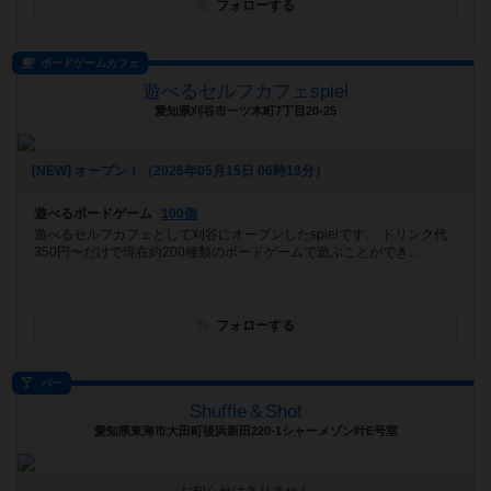
フォローする
ボードゲームカフェ
遊べるセルフカフェspiel
愛知県刈谷市一ツ木町7丁目20-25
[NEW] オープン！（2026年05月15日 06時18分）
遊べるボードゲーム
100個
遊べるセルフカフェとして刈谷にオープンしたspielです。 ドリンク代
350円〜だけで現在約200種類のボードゲームで遊ぶことができ...
フォローする
バー
Shuffle＆Shot
愛知県東海市大田町後浜新田220-1シャーメゾン叶E号室