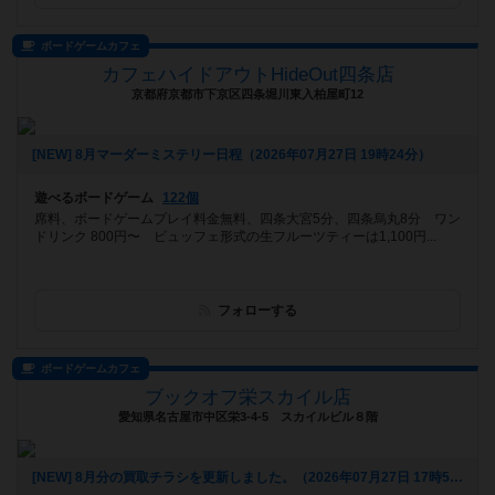
ボードゲームカフェ
カフェハイドアウトHideOut四条店
京都府京都市下京区四条堀川東入柏屋町12
[NEW] 8月マーダーミステリー日程（2026年07月27日 19時24分）
遊べるボードゲーム
122個
席料、ボードゲームプレイ料金無料、四条大宮5分、四条烏丸8分 ワン
ドリンク 800円〜 ビュッフェ形式の生フルーツティーは1,100円...
フォローする
ボードゲームカフェ
ブックオフ栄スカイル店
愛知県名古屋市中区栄3-4-5 スカイルビル８階
[NEW] 8月分の買取チラシを更新しました。（2026年07月27日 17時53分）