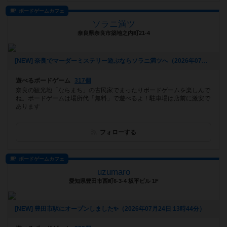
ボードゲームカフェ
ソラニ満ツ
奈良県奈良市築地之内町21-4
[NEW] 奈良でマーダーミステリー遊ぶならソラニ満ツへ（2026年07月26日 15時04分）
遊べるボードゲーム
317個
奈良の観光地「ならまち」の古民家でまったりボードゲームを楽しんで
ね。ボードゲームは場所代「無料」で遊べるよ！駐車場は店前に激安で
あります
フォローする
ボードゲームカフェ
uzumaro
愛知県豊田市西町6-3-4 坂平ビル 1F
[NEW] 豊田市駅にオープンしました✨（2026年07月24日 13時44分）