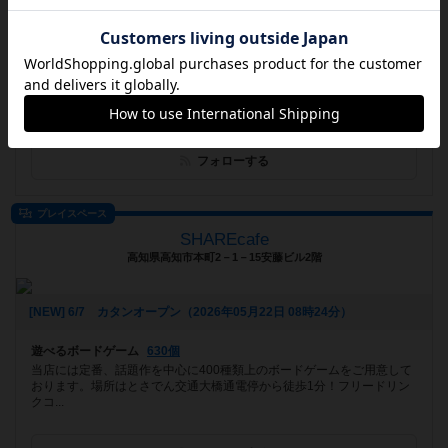
[NEW] 【2026年最新】平日は予約が必要？ボードゲームカフェ青い家はいつでも予約なしで利用OKです！アサイーボウルも新登場！（2026年05月24日 14時06分）
遊べるボードゲーム
279個
竜王I.C.から約7分、
フォローする
プレイスペース
SHAREcafe
高知県高知市本町2－1－15安藤ビル2階
[NEW] 6/7 カタンオープン（2026年05月22日 08時24分）
遊べるボードゲーム
630個
当店には定番、話題作を中心に400種類上のボードゲームをご用意して
おります。場所はとさでん交通大橋通電停から徒歩1分！フリードリン
クコ...