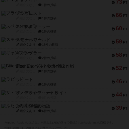
アマナイト
73
PT
紹介文なし
1件の投稿
ブラヴェスト
66
PT
紹介文なし
1件の投稿
スペクタキュラー
60
PT
紹介文なし
1件の投稿
スモールワールド
59
PT
紹介文あり
13件の投稿
ギャンブラー
58
PT
紹介文なし
2件の投稿
Bitter End ブタペスト救出作戦
52
PT
紹介文なし
1件の投稿
ラピード
46
PT
紹介文なし
1件の投稿
ザ・フラッフィー・ライト
44
PT
紹介文なし
0件の投稿
ふたつの城の物語
39
PT
紹介文あり
6件の投稿
※Apple、Apple のロゴ は、米国および他の国々で登録されたApple Inc.の商標です。
※App Store は、Apple Inc.のサービスマークです。