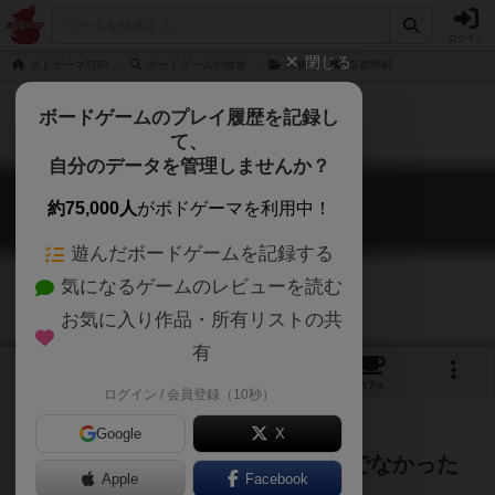
ログイン
閉じる
ボドゲーマTOP
ボードゲームの検索
将棋
京都将棋
ボードゲームのプレイ履歴を記録し
て、
自分のデータを管理しませんか？
京都将棋
約75,000人
がボドゲーマを利用中！
KYOTO SHOGI
遊んだボードゲームを記録する
気になるゲームのレビューを読む
お気に入り作品・所有リストの共
有
2
2
7
トップ
画像
動画
レビュー
カフェ
ログイン / 会員登録（10秒）
Google
X
予想外の駒の動きが面白い！今までなかった
Apple
Facebook
将棋ゲームが登場！