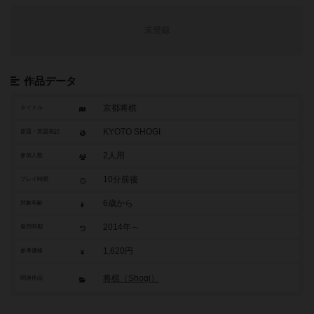
未登録
作品データ
京都将棋
タイトル
KYOTO SHOGI
原題・英題表記
2人用
参加人数
10分前後
プレイ時間
6歳から
対象年齢
2014年～
発売時期
1,620円
参考価格
将棋（Shogi）
関連作品