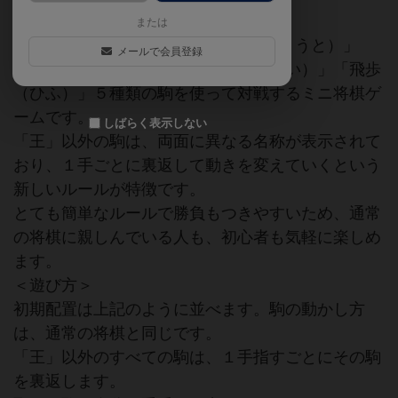
または
５×５マスの盤と、「王」「香と（きょうと）」
メールで会員登録
「銀角（ぎんかく）」「金桂（きんけい）」「飛歩
（ひふ）」５種類の駒を使って対戦するミニ将棋ゲ
ームです。
しばらく表示しない
「王」以外の駒は、両面に異なる名称が表示されて
おり、１手ごとに裏返して動きを変えていくという
新しいルールが特徴です。
とても簡単なルールで勝負もつきやすいため、通常
の将棋に親しんでいる人も、初心者も気軽に楽しめ
ます。
＜遊び方＞
初期配置は上記のように並べます。駒の動かし方
は、通常の将棋と同じです。
「王」以外のすべての駒は、１手指すごとにその駒
を裏返します。