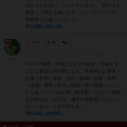
るかもしれない。ワンチャンある。「動かすと
裏返って異なる駒になる」というギミックが、
本将棋とは違ったプレイ...
続きを読む（6年以上前）
勇者
127名
1名
0
村人C
５×５の将棋。特徴は王以外の駒が一手動かす
ごとに裏返り別の駒になる。具体的には香車⇔
と金（京都）銀将⇔角行（銀閣）金将⇔桂馬
（金鶏）飛車⇔歩兵（秘譜）狭い盤面というこ
ともありいくつかの駒は数手動いただけで身動
きが取れなくなる等、通常の将棋通りにはいか
ない。また、２歩や打ち歩...
続きを読む（10年弱前）