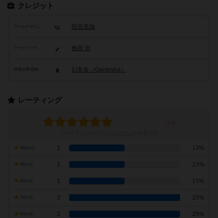
クレジット
田宮克哉
ゲームデザイン
角田 崇
アートワーク
幻冬舎（Gentosha）
関連企業/団体
レーティング
レーティングを行うには
ログイン
が必要です
1
13%
10点の人
1
13%
9点の人
1
13%
8点の人
2
25%
7点の人
2
25%
6点の人