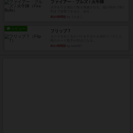
ファイアー・ブルズ / 火牛陣
火牛を引き連れて敵を殲滅させる。縦か斜めで前2
列まで攻撃できるが、自分...
約20時間前
by うらまこ
レビュー
フリップ７
カードをめくるかパスをするかを決めてパスした
時のカード数字が得点になる...
約21時間前
by mob567