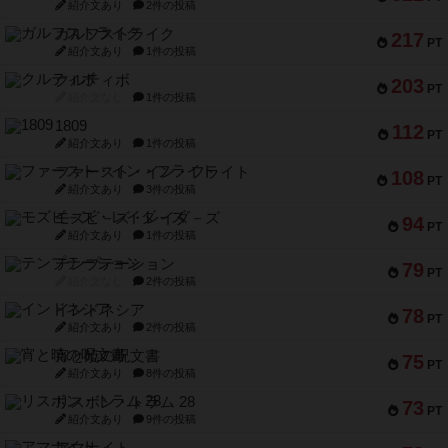
紹介文あり
2件の投稿
ガルフストライク
217
PT
紹介文あり
1件の投稿
クルティボ
203
PT
紹介文なし
1件の投稿
1809
112
PT
紹介文あり
1件の投稿
ファースト・イン・フライト
108
PT
紹介文あり
3件の投稿
モズビ－ズ・レイダ－ズ
94
PT
紹介文あり
1件の投稿
テンプテーション
79
PT
紹介文なし
2件の投稿
インドネシア
78
PT
紹介文あり
2件の投稿
宵と暁の呪文書
75
PT
紹介文あり
8件の投稿
リスボン・トラム 28
73
PT
紹介文あり
9件の投稿