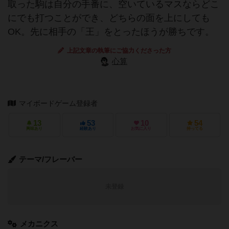
取った駒は自分の手番に、空いているマスならどこ
にでも打つことができ、どちらの面を上にしても
OK。先に相手の「王」をとったほうが勝ちです。
上記文章の執筆にご協力くださった方
心算
マイボードゲーム登録者
13
53
10
54
興味あり
経験あり
お気に入り
持ってる
テーマ/フレーバー
未登録
メカニクス