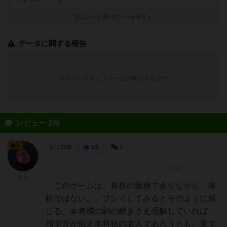
0
アート・外見
似たプレイ感のゲームを探す→
データに関する報告
ログインするとフォームが表示されます
レビュー 2件
仙人
139名
1名
0
はち
「このゲームは、将棋の亜種でありながら、将
棋ではない。」プレイしてみるとそのように感
じる。本将棋の駒の動きさえ理解していれば、
相手方が例え本将棋の名人であろうとも、勝て