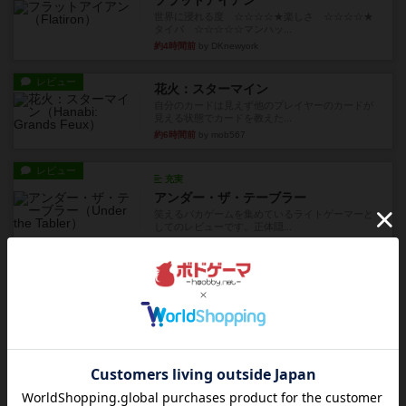
フラットアイアン
世界に浸れる度 ☆☆☆☆★楽しさ ☆☆☆☆★
タイパ ☆☆☆☆☆マンハッ...
約4時間前
by DKnewyork
レビュー
花火：スターマイン
自分のカードは見えず他のプレイヤーのカードが
見える状態でカードを教えた...
約6時間前
by mob567
レビュー
充実
アンダー・ザ・テーブラー
笑えるバカゲームを集めているライトゲーマーと
してのレビューです。正体隠...
約8時間前
by toyota
レビュー
充実
ワン・トゥ・ファイブ
とにかくお手軽にすき間時間をうめるゲームとし
て重宝するゲームです。いわ...
約9時間前
by nabekoh
レビュー
充実