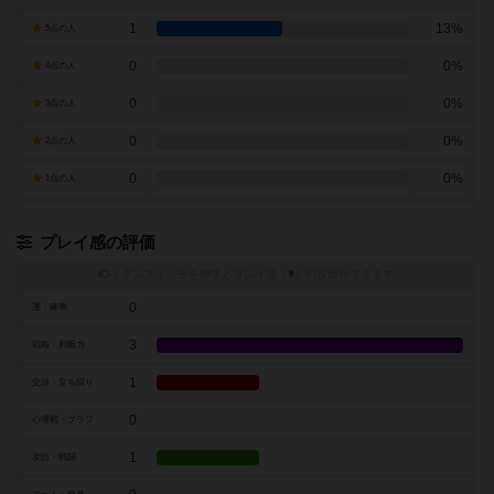
1
13%
5点の人
0
0%
4点の人
0
0%
3点の人
0
0%
2点の人
0
0%
1点の人
プレイ感の評価
トグルスイッチを押すとプレイ感（
※
）の投票ができます
0
運・確率
3
戦略・判断力
1
交渉・立ち回り
0
心理戦・ブラフ
1
攻防・戦闘