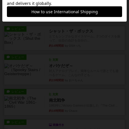
エコーズ・オブ・タイム
カードゲームにファイナルファンタジーのアクテ
ィブタイムバトル（もしくは...
約13時間前
by ジェイとと
レビュー
シャット・ザ・ボックス
とてもシンプルなダイスゲーム。2つのダイスを振
って、出目の合計を自分の...
約14時間前
by OSAっち
レビュー
充実
オバケだぞ～
対人アナログプレイ。簡単なルールで誰とでも遊
べるゲーム。こんなの子ども...
約15時間前
by おーちゃん
レビュー
充実
南北戦争
1983年にVictory Gamesが出版した『The Civil ...
約18時間前
by Chaco
レビュー
画像付き