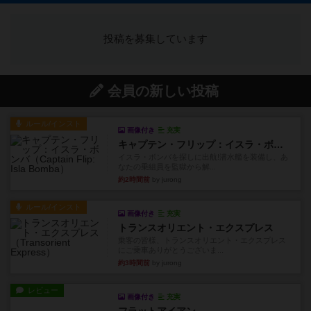
投稿を募集しています
会員の新しい投稿
ルール/インスト
画像付き
充実
キャプテン・フリップ：イスラ・ボンバ
イスラ・ボンバを探しに出航!潜水艦を装備し、あ
なたの乗組員を監獄から解...
約2時間前
by jurong
ルール/インスト
画像付き
充実
トランスオリエント・エクスプレス
乗客の皆様、トランスオリエント・エクスプレス
にご乗車ありがとうございま...
約3時間前
by jurong
レビュー
画像付き
充実