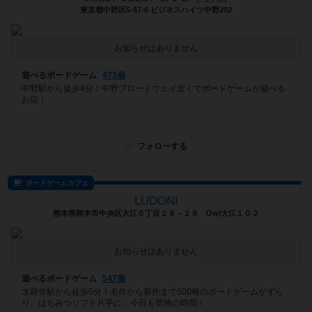
東京都中野区5-67-6 ビジネスハイツ中野202
お知らせはありません
遊べるボードゲーム
473個
中野駅から徒歩4分！中野ブロードウェイ近くでボードゲームが遊べる
お店！
フォローする
ボードゲームカフェ
LUDONI
熊本県熊本市中央区大江６丁目２９－２８ Owl大江１０２
お知らせはありません
遊べるボードゲーム
547個
水前寺駅から徒歩5分！名作から新作まで500種のボードゲームがずら
り。はちみつソフト片手に、今日も冒険の時間！