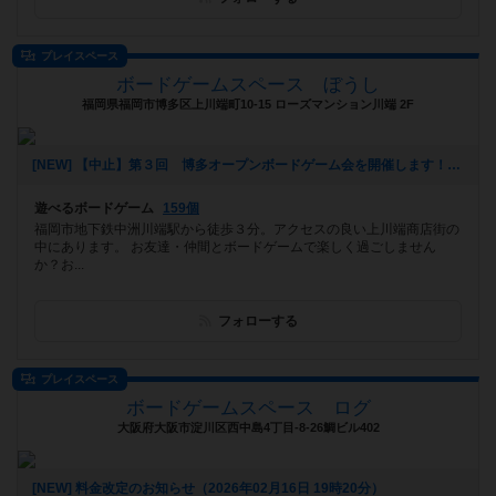
プレイスペース
ボードゲームスペース ぼうし
福岡県福岡市博多区上川端町10-15 ローズマンション川端 2F
[NEW] 【中止】第３回 博多オープンボードゲーム会を開催します！（2026年03月03日 17時14分）
遊べるボードゲーム
159個
福岡市地下鉄中洲川端駅から徒歩３分。アクセスの良い上川端商店街の
中にあります。 お友達・仲間とボードゲームで楽しく過ごしません
か？お...
フォローする
プレイスペース
ボードゲームスペース ログ
大阪府大阪市淀川区西中島4丁目-8-26鯛ビル402
[NEW] 料金改定のお知らせ（2026年02月16日 19時20分）