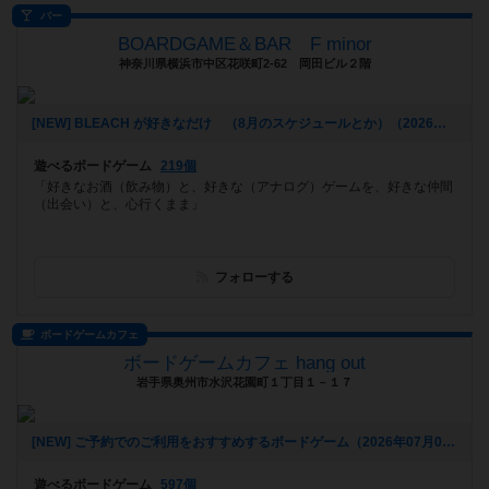
バー
BOARDGAME＆BAR F minor
神奈川県横浜市中区花咲町2-62 岡田ビル２階
[NEW] BLEACH が好きなだけ （8月のスケジュールとか）（2026年07月16日 03時46分）
遊べるボードゲーム
219個
「好きなお酒（飲み物）と、好きな（アナログ）ゲームを、好きな仲間
（出会い）と、心行くまま」
フォローする
ボードゲームカフェ
ボードゲームカフェ hang out
岩手県奥州市水沢花園町１丁目１－１７
[NEW] ご予約でのご利用をおすすめするボードゲーム（2026年07月04日 11時59分）
遊べるボードゲーム
597個