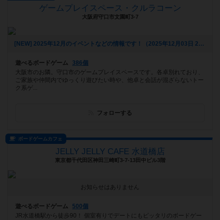
ゲームプレイスペース・クルラコーン
大阪府守口市文園町3-7
[NEW] 2025年12月のイベントなどの情報です！（2025年12月03日 20時24分）
遊べるボードゲーム
386個
大阪市のお隣。守口市のゲームプレイスペースです。各卓別れており、
ご家族や仲間内でゆっくり遊びたい時や、他卓と会話が混ざらないトー
ク系ゲ...
フォローする
ボードゲームカフェ
JELLY JELLY CAFE 水道橋店
東京都千代田区神田三崎町3-7-13田中ビル3階
お知らせはありません
遊べるボードゲーム
500個
JR水道橋駅から徒歩90！ 個室有りでデートにもピッタリのボードゲー