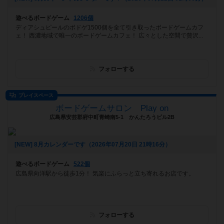
遊べるボードゲーム
1206個
ディアシュピールのボドゲ1500個を全て引き取ったボードゲームカフ
ェ！ 西濃地域で唯一のボードゲームカフェ！ 広々とした空間で贅沢...
フォローする
プレイスペース
ボードゲームサロン Play on
広島県安芸郡府中町青崎南5-1 かんたろうビル2B
[NEW] 8月カレンダーです（2026年07月20日 21時16分）
遊べるボードゲーム
522個
広島県向洋駅から徒歩1分！ 気楽にふらっと立ち寄れるお店です。
フォローする