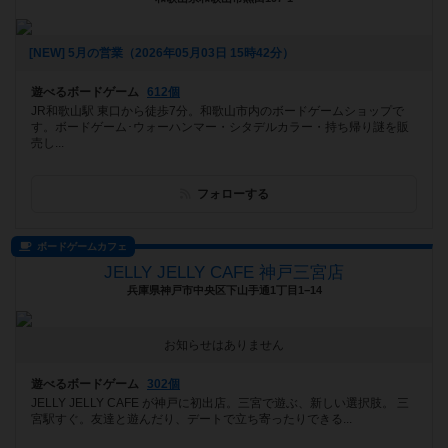
[NEW] 5月の営業（2026年05月03日 15時42分）
遊べるボードゲーム
612個
JR和歌山駅 東口から徒歩7分。和歌山市内のボードゲームショップで
す。ボードゲーム･ウォーハンマー・シタデルカラー・持ち帰り謎を販
売し...
フォローする
ボードゲームカフェ
JELLY JELLY CAFE 神戸三宮店
兵庫県神戸市中央区下山手通1丁目1−14
お知らせはありません
遊べるボードゲーム
302個
JELLY JELLY CAFE が神戸に初出店。三宮で遊ぶ、新しい選択肢。 三
宮駅すぐ。友達と遊んだり、デートで立ち寄ったりできる...