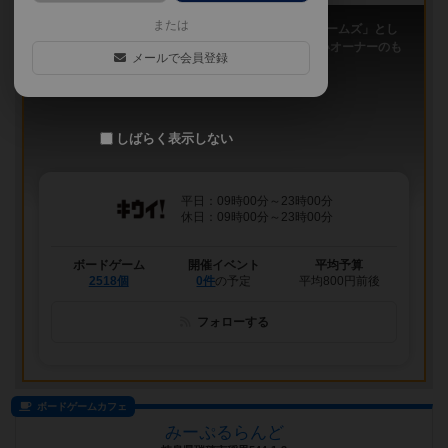
または
「キウイ！」は、2011年9月大阪日本橋で「キウイゲームズ」とし
てスタートしたボードゲームカフェです。 今は新しいオーナーのも
メールで会員登録
と、無...
しばらく表示しない
平日：09時00分～23時00分
休日：09時00分～23時00分
ボードゲーム
開催イベント
平均予算
2518個
0件
の予定
平均800円前後
フォローする
ボードゲームカフェ
みーぷるらんど