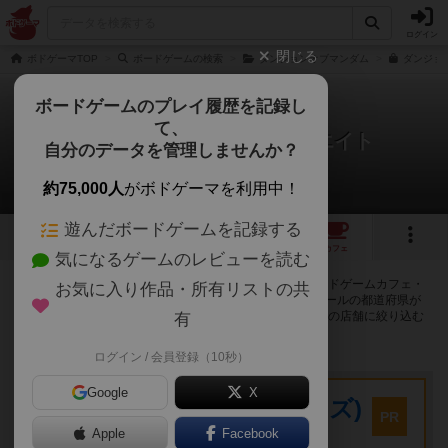
ログイン
閉じる
ボドゲーマTOP
ボードゲームの検索
ダンジョンオブマンダム
ダンジョ
ボードゲームのプレイ履歴を記録し
て、
ダンジョンオブマンダム：エイト
自分のデータを管理しませんか？
214店のカフェ/スペースが提供中
約75,000人
がボドゲーマを利用中！
遊んだボードゲームを記録する
5
2
34
215
トップ
画像
動画
レビュー
カフェ
気になるゲームのレビューを読む
ダンジョンオブマンダム：エイトで遊ぶことができるボードゲームカフェ・
お気に入り作品・所有リストの共
プレイスペースが214店登録されています。公開プロフィールの都道府県が
設定されたアカウントでログインすると、同じ都道府県内の店舗に絞り込む
有
ボタンが表示されます。
ログイン / 会員登録（10秒）
プレイスペース
Google
X
キウイ！(旧:キウイゲームズ)
PR
大阪府大阪市中央区森ノ宮中央2-8-2 永田中央ビル2階
Apple
Facebook