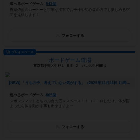
遊べるボードゲーム
543個
自家焙煎のコーヒーと丁寧な接客でお子様や初心者の方でも楽しめる空
間を提供します！
フォローする
プレイスペース
ボードゲーム道場
東京都中野区中野１−５５−２ パレス中村ⅡB１
[NEW] 「うちの子、考えていない気がする」（2025年12月26日 14時35分）
遊べるボードゲーム
665個
スポンジマットとちゃぶ台の広々スペース！！コロコロしたり、体が固
まったら体を動かす事も出来ますよー
フォローする