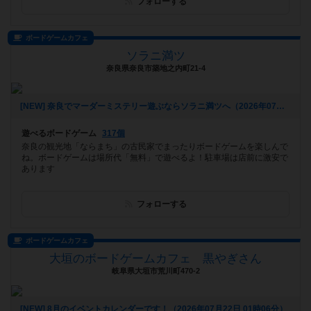
フォローする
ボードゲームカフェ
ソラニ満ツ
奈良県奈良市築地之内町21-4
[NEW] 奈良でマーダーミステリー遊ぶならソラニ満ツへ（2026年07月26日 15時04分）
遊べるボードゲーム
317個
奈良の観光地「ならまち」の古民家でまったりボードゲームを楽しんで
ね。ボードゲームは場所代「無料」で遊べるよ！駐車場は店前に激安で
あります
フォローする
ボードゲームカフェ
大垣のボードゲームカフェ 黒やぎさん
岐阜県大垣市荒川町470-2
[NEW] 8月のイベントカレンダーです！（2026年07月22日 01時06分）