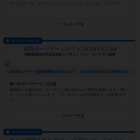
ゲーム(ユーロ・カード・シミュレーション・ウミガメ・トリビア...
フォローする
ボードゲームカフェ
福岡ボードゲームカフェ INTALES Cafe
福岡県福岡市早良区高取１丁目１１−１５ ユーテラス高取
[NEW] ロザリー試遊会開催のお知らせ！（2026年06月23日 05時02分）
遊べるボードゲーム
754個
藤崎駅から徒歩8分！広々とした居心地のいい空間を提供します！軽い
ゲームから重いゲームまで、 ボードゲームは700個以上！お食事やド
リ...
フォローする
ボードゲームカフェ