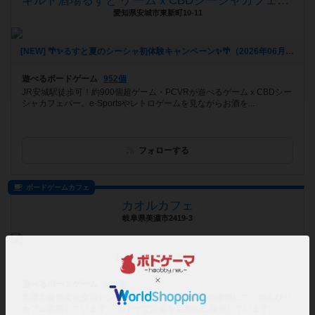
ギルド酒場るすと ゲームｘCBDシーシャカフェバー
愛知県安城市東新町10-11
[NEW] 🌴✨るすと夏のシーシャ初体験キャンペーン✨🌴（2026年06月03日 02時03分）
遊べるボードゲーム
952個
JR安城駅徒歩可！約900個超ゲーム・PCVRが遊べるゲームｘCBDシー
シャカフェバー。e-Sportsやレトロゲームを見ながらお酒を...
フォローする
ボードゲームカフェ
カオルカフェ
岐阜県美濃市2419-3
お知らせはありません
遊べるボードゲーム
169個
美濃市健康文化交流センター駐車場すぐ横の水色の建物にて、のんびり
カフェ営業しています。 ボドゲ交流会を定期的に開催しています。