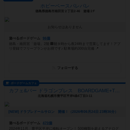
ホビーベースパレパレ
徳島県徳島市南田宮２丁目2-46 遊場２F
お知らせはありません
遊べるボードゲーム
96個
徳島・南田宮「遊場」2階 🏢朝９時から夜24時まで営業してます！アプ
リ登録でフリープランがお得です♪ 駐車場約300台完備 📍
フォローする
ボードゲームカフェ
カフェ&バー ドラゴンブレス BOARDGAME+TRPG
北海道札幌市豊平区平岸4条6丁目3-11
[NEW] ドラブレドールサロン 開催！（2026年06月24日 23時36分）
遊べるボードゲーム
470個
2024年11月、豊平区平岸に移転オープン！ 500種類を超えるアナログ