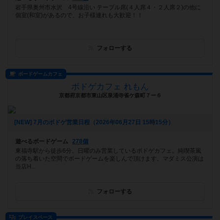
岩手県奥州市水沢 4号線沿い テーブル席(４人席４・２人席２)の他に
個室(和室)があるので、お子様連れも大歓迎！！
フォローする
ボードゲームカフェ
ボドゲカフェ れもん
京都府京都市東山区泉涌寺雀ケ森町７ー６
[NEW] 7月のボドゲ営業日程（2026年06月27日 15時15分）
遊べるボードゲーム
278個
東福寺駅から徒歩6分。日曜のみ営業しているボドゲカフェ。純喫茶風
の落ち着いた空間でボードゲームを楽しんで頂けます。マダミス公演は
当店H...
フォローする
プレイスペース