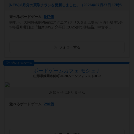
[NEW] 8月分の買取チラシを更新しました。（2026年07月27日 17時53分）
遊べるボードゲーム
547個
栄地下、大同特殊鋼Phenixスクエア (クリスタル広場)から直行徒歩5分
✨毎週月曜日は『相席Day』🎈平日はU25割で🉐新品、中古ボ...
フォローする
プレイスペース
ボードゲームカフェ モシェナ
山形県鶴岡市錦町20-20ムーンフォレスト3F-2
お知らせはありません
遊べるボードゲーム
290個