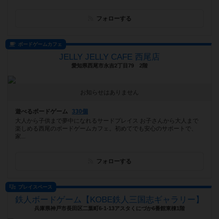
フォローする
ボードゲームカフェ
JELLY JELLY CAFE 西尾店
愛知県西尾市永吉2丁目79 2階
お知らせはありません
遊べるボードゲーム
330個
大人から子供まで夢中になれるサードプレイス お子さんから大人まで
楽しめる西尾のボードゲームカフェ。初めてでも安心のサポートで、
家...
フォローする
プレイスペース
鉄人ボードゲーム【KOBE鉄人三国志ギャラリー】
兵庫県神戸市長田区二葉町6-1-13アスタくにづか6番館東棟1階