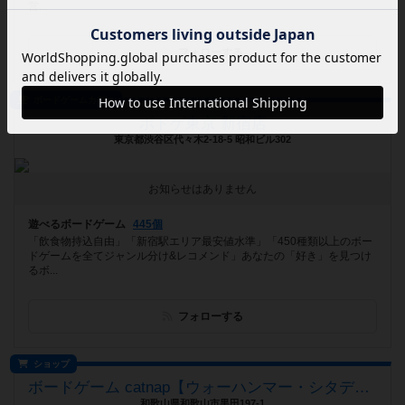
営...
フォローする
ボードゲームカフェ
ボドゲ東京 新宿店
東京都渋谷区代々木2-18-5 昭和ビル302
お知らせはありません
遊べるボードゲーム
445個
「飲食物持込自由」「新宿駅エリア最安値水準」「450種類以上のボー
ドゲームを全てジャンル分け&レコメンド」あなたの「好き」を見つけ
るボ...
フォローする
ショップ
ボードゲーム catnap【ウォーハンマー・シタデルカラー取扱店】
和歌山県和歌山市黒田197-1