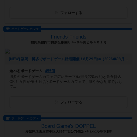
フォローする
ボードゲームカフェ
Friends Friends
福岡県福岡市博多区祇園町４−６平田ビル４０１号
[NEW] 福岡・博多でボードゲーム婚活開催！8月29日㈰（2026年08月05日 16時55分）
遊べるボードゲーム
455個
博多のボードゲームカフェ♡広いテーブル(最長220㎝！)と飲食持込
OK！ 女性が作り上げたボードゲームカフェで、細やかな配慮でおも
て...
フォローする
ボードゲームカフェ
Board Game's DOPPEL
愛知県名古屋市中区大須4丁目1-79第2ハヤシビル地下1階