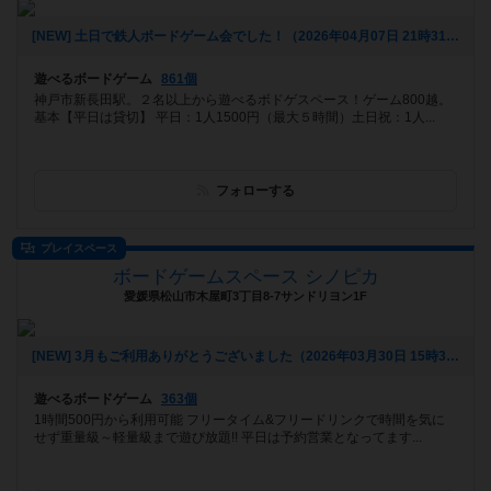
[NEW] 土日で鉄人ボードゲーム会でした！（2026年04月07日 21時31分）
遊べるボードゲーム
861個
神戸市新長田駅。２名以上から遊べるボドゲスペース！ゲーム800越。
基本【平日は貸切】 平日：1人1500円（最大５時間）土日祝：1人...
フォローする
プレイスペース
ボードゲームスペース シノピカ
愛媛県松山市木屋町3丁目8-7サンドリヨン1F
[NEW] 3月もご利用ありがとうございました（2026年03月30日 15時38分）
遊べるボードゲーム
363個
1時間500円から利用可能 フリータイム&フリードリンクで時間を気に
せず重量級～軽量級まで遊び放題!! 平日は予約営業となってます...