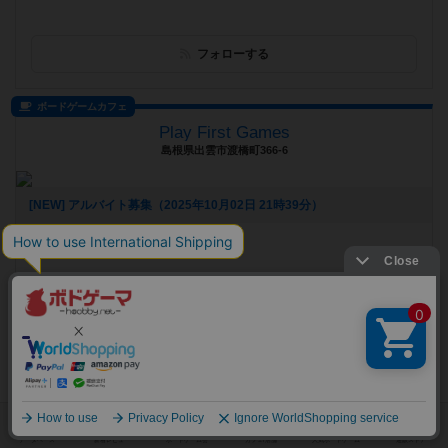
フォローする
ボードゲームカフェ
Play First Games
島根県出雲市渡橋町366-6
[NEW] アルバイト募集（2025年10月02日 21時39分）
遊べるボードゲーム
410個
フォローする
バー
ツレんちカフェ＆BAR HOBBY SALOON
愛知県岡崎市羽根西３丁目５−１ ルートオブファイブ102号