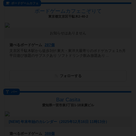
ボードゲームカフェ
ボードゲームカフェこぞりて
東京都文京区千駄木2-40-2
お知らせはありません
遊べるボードゲーム
287個
文京区千駄木駅から徒歩3分! 東大・東洋大最寄りのボドゲカフェ 1カ月
平日遊び放題のサブスクあり ソフトドリンク飲み放題あり ...
フォローする
バー
Bar Casita
愛知県一宮市泉3丁目1-18末廣ビル
[NEW] 年末年始のカレンダー（2025年12月16日 11時13分）
遊べるボードゲーム
388個