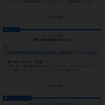
ムカフェです 相席会や重ゲー会などのイベントも積極開催してます！
フォローする
ショップ
キノスの樹
和歌山県西牟婁郡白浜町1417-11
[NEW] 年末年始の休業日及び2026年からの変更点について（2025年11月19日 15時50分）
遊べるボードゲーム
469個
白浜に新しい遊び場所が出来ました。ボードゲームにミニチュアゲー
ム・塗装、マジック：ザ・ギャザリングなどで遊べます！
フォローする
ボードゲームカフェ
JELLY JELLY CAFE 中野店