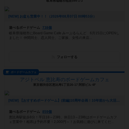
岐阜県瑞穂市稲里544-1-3
[NEW] お盆も営業中！！（2026年08月07日 00時53分）
遊べるボードゲーム
738個
岐阜県瑞穂市にBoard Game Cafe みーぷるらんど 6月15日にOPENし
ました！ 仲間同士、恋人同士、ご家族、女性の来店...
フォローする
ボードゲームカフェ
アジトベル 恵比寿のボードゲームカフェ
東京都渋谷区恵比寿1丁目26-17 阿部ビル 4F
[NEW] 【おすすめボードゲーム】(前編)10周年企画！10年前から大活躍のボードゲーム【#163】をあげました（2026年08月06日 00時03分）
遊べるボードゲーム
859個
恵比寿駅徒歩8分！平日18～23時、休日13～23時はボードゲームカフ
ェ営業中！相席は予約不要！2,000円～！お気軽に遊びに来てくだ...