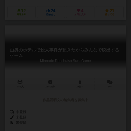
12
24
4
21
興味あり
経験あり
お気に入り
持ってる
山奥のホテルで殺人事件が起きたからみんなで脱出する
ゲーム
Minnade Dasshutsu Suru Game
4～5人
15～25分
10歳～
0件
作品説明文の編集者を募集中
未登録
未登録
未登録