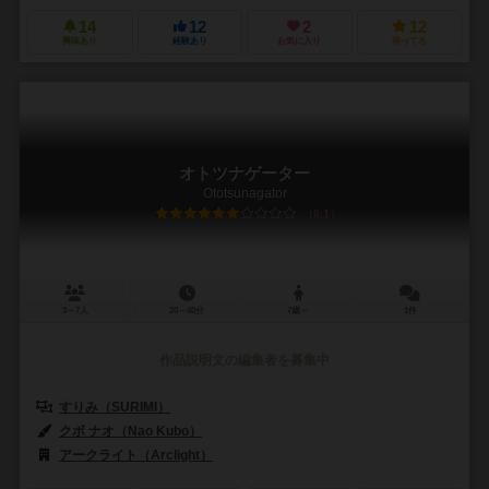
14
12
2
12
興味あり
経験あり
お気に入り
持ってる
オトツナゲーター
Ototsunagator
6.1
3～7人
20～40分
7歳～
1件
作品説明文の編集者を募集中
すりみ（SURIMI）
クボ ナオ（Nao Kubo）
アークライト（Arclight）