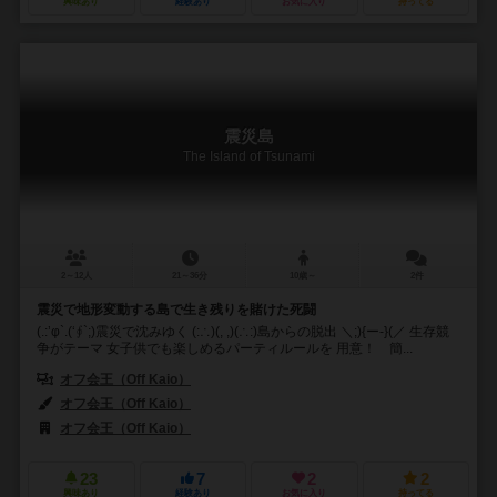
興味あり
経験あり
お気に入り
持ってる
震災島
The Island of Tsunami
2～12人
21～36分
10歳～
2件
震災で地形変動する島で生き残りを賭けた死闘
(.:’φ`.(‘∮`;)震災で沈みゆく (:∴)(, ,)(∴:)島からの脱出 ＼;){ー-}(／ 生存競
争がテーマ 女子供でも楽しめるパーティルールを 用意！ 簡...
オフ会王（Off Kaio）
オフ会王（Off Kaio）
オフ会王（Off Kaio）
23
7
2
2
興味あり
経験あり
お気に入り
持ってる