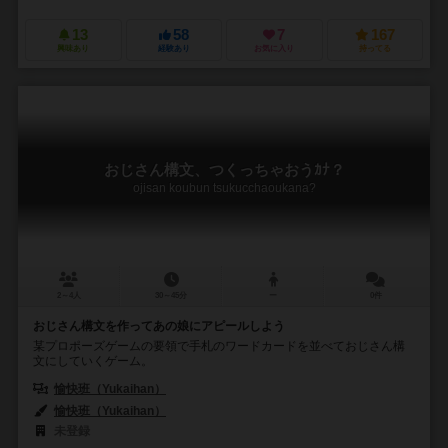
13
58
7
167
興味あり
経験あり
お気に入り
持ってる
おじさん構文、つくっちゃおうｶﾅ？
ojisan koubun tsukucchaoukana?
2～4人
30～45分
ー
0件
おじさん構文を作ってあの娘にアピールしよう
某プロポーズゲームの要領で手札のワードカードを並べておじさん構
文にしていくゲーム。
愉快班（Yukaihan）
愉快班（Yukaihan）
未登録