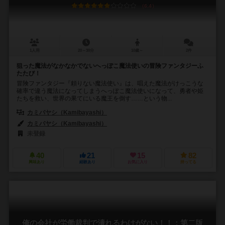
6.4
1人用
20～30分
10歳～
2件
狙った魔法がなかなかでないへっぽこ魔法使いの冒険ファンタジーふ
たたび！
冒険ファンタジー『頼りない魔法使い』は、唱えた魔法がけっこうな
確率で違う魔法になってしまうへっぽこ魔法使いになって、勇者や姫
たちを救い、世界の果てにいる魔王を倒す……という物...
カミバヤシ（Kamibayashi）
カミバヤシ（Kamibayashi）
未登録
40
21
15
82
興味あり
経験あり
お気に入り
持ってる
俺の会社が労働裁判で潰れるわけがない！！：第二版