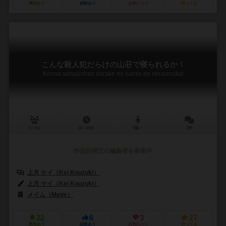
興味あり
経験あり
お気に入り
持ってる
こんな殺人犯だらけの山荘で寝られるか！
Konna satsujinhan darake no sanso de nerareruka!
3～5人
10～20分
8歳～
0件
作品説明文の編集者を募集中
上月 ケイ（Kei Kouzuki）
上月 ケイ（Kei Kouzuki）
メイム（Meim）
22
6
3
27
興味あり
経験あり
お気に入り
持ってる