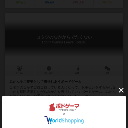
興味あり
経験あり
お気に入り
持ってる
コタツのなかからでたくない
I don't Wanna Leave Kotatsu
3～4人
10～20分
10歳～
3件
みかんをご褒美として獲得しあうボードゲーム
コタツのなかでゴロゴロしている人になって、お手伝いをするかしな
いかを毎回選択しながらみかんを獲得していくボードゲーム。みかん
が無くなるか、お手伝いカードが無くなったら、ゲーム...
未登録
未登録
シメシメゲームズ（Shime-shime games）
24
51
6
36