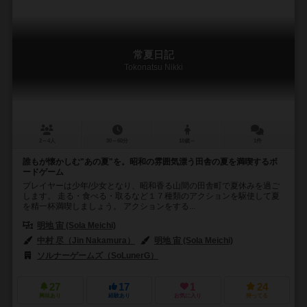
常夏日記
Tokonatsu Nikki
2～4人
30～60分
10歳～
1件
誰もが懐かしむ"あの夏"を。昭和の雰囲気漂う田舎の夏を満喫するボ
ードゲーム
プレイヤーは少年/少女となり、昭和香る山間の田舎町で夏休みを過ご
します。 走る・食べる・取るなど１７種類のアクションを駆使して夏
を精一杯満喫しましょう。 アクションをする...
明地 宙 (Sola Meichi)
中村 尽（Jin Nakamura）
明地 宙 (Sola Meichi)
ソルナーゲームズ（SoLunerG）
27
17
1
24
興味あり
経験あり
お気に入り
持ってる