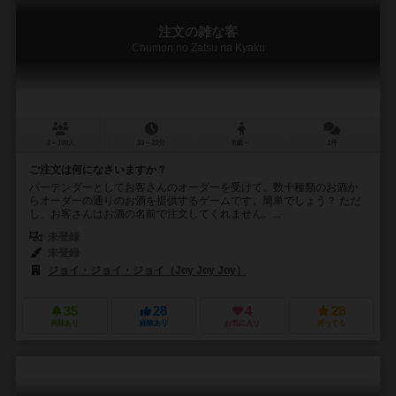
注文の雑な客
Chumon no Zatsu na Kyaku
2～100人
10～20分
8歳～
1件
ご注文は何になさいますか？
バーテンダーとしてお客さんのオーダーを受けて、数十種類のお酒か
らオーダーの通りのお酒を提供するゲームです。簡単でしょう？ ただ
し、お客さんはお酒の名前で注文してくれません。...
未登録
未登録
ジョイ・ジョイ・ジョイ（Joy Joy Joy）
35
28
4
28
興味あり
経験あり
お気に入り
持ってる