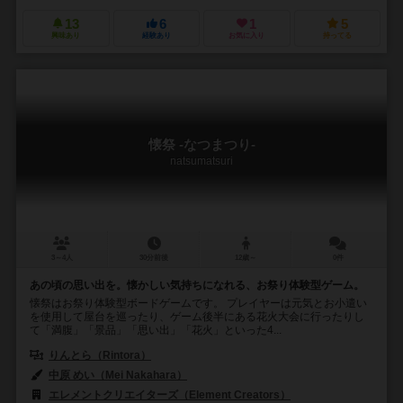
13
6
1
5
興味あり
経験あり
お気に入り
持ってる
懐祭 -なつまつり-
natsumatsuri
3～4人
30分前後
12歳～
0件
あの頃の思い出を。懐かしい気持ちになれる、お祭り体験型ゲーム。
懐祭はお祭り体験型ボードゲームです。 プレイヤーは元気とお小遣い
を使用して屋台を巡ったり、ゲーム後半にある花火大会に行ったりし
て「満腹」「景品」「思い出」「花火」といった4...
りんとら（Rintora）
中原 めい（Mei Nakahara）
エレメントクリエイターズ（Element Creators）