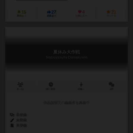
15
27
4
21
興味あり
経験あり
お気に入り
持ってる
夏休み大作戦
Natsuyasumi Daisakusen
3～4人
45～60分
10歳～
1件
作品説明文の編集者を募集中
未登録
未登録
未登録