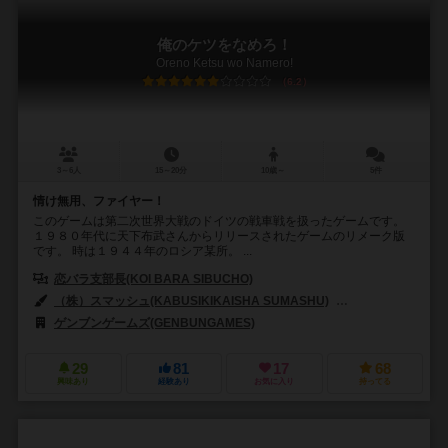
俺のケツをなめろ！
Oreno Ketsu wo Namero!
6.2
3～6人
15～20分
10歳～
5件
情け無用、ファイヤー！
このゲームは第二次世界大戦のドイツの戦車戦を扱ったゲームです。
１９８０年代に天下布武さんからリリースされたゲームのリメーク版
です。 時は１９４４年のロシア某所。 ...
恋バラ支部長(KOI BARA SIBUCHO)
中澤 孝継（Takatsugu Nakaz
（株）スマッシュ(KABUSIKIKAISHA SUMASHU)
小林 源文（Genbu
ゲンブンゲームズ(GENBUNGAMES)
29
81
17
68
興味あり
経験あり
お気に入り
持ってる