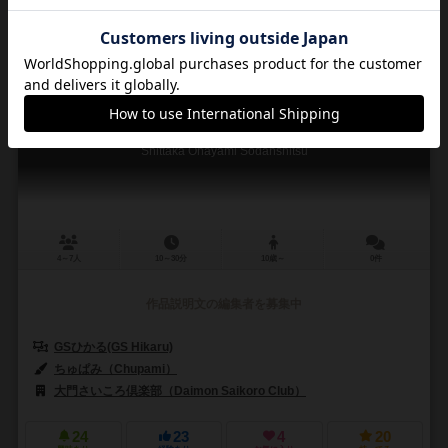
興味あり
経験あり
お気に入り
持ってる
知ったかお悩み相談室
Shittaka Onayami Sodanshitsu
4～7人
10～30分
10歳～
0件
作品説明文の編集者を募集中
GSひかる(GS Hikaru)
ちゅぱみ（Chupami）
大門さいころ倶楽部（Daimon Saikoro Club）
24
23
4
20