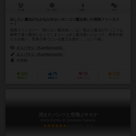
1人用
15～25分
10歳～
11件
出したい魔法がなかなか出ないポンコツ魔法使いの冒険ファンタジ
ー！
冒険ファンタジー『頼りない魔法使い』は、唱えた魔法がけっこうな
確率で違う魔法になってしまうへっぽこ魔法使いになって、勇者や姫
たちを救い、世界の果てにいる魔王を倒す……という物...
カミバヤシ（Kamibayashi）
カミバヤシ（Kamibayashi）
未登録
181
75
38
135
興味あり
経験あり
お気に入り
持ってる
消えたパンツと空飛ぶサカナ
Kieta Pantsu to Soratobu Sakana
6.4