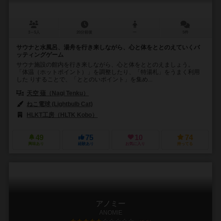
3～5人
20分前後
ー
5件
サウナと水風呂、湯舟を行き来しながら、心と体をととのえていくバ
ッティングゲーム
サウナ施設の館内を行き来しながら、心と体をととのえましょう。
「体温（ホットポイント）」を調整したり、「特湯札」をうまく利用
した りすることで、「ととのいポイント」を集め...
天空 薙（Nagi Tenku）
ねこ電球 (Lightbulb Cat)
HLKT工房（HLTK Kobo）
49
75
10
74
興味あり
経験あり
お気に入り
持ってる
アノミー
ANOMIE