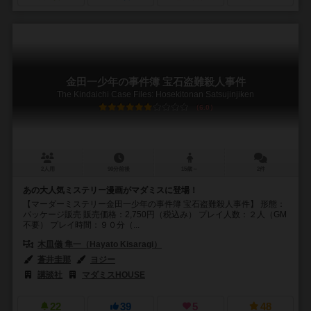
金田一少年の事件簿 宝石盗難殺人事件
The Kindaichi Case Files: Hosekitonan Satsujinjiken
6.0
2人用
90分前後
15歳～
2件
あの大人気ミステリー漫画がマダミスに登場！
【マーダーミステリー金田一少年の事件簿 宝石盗難殺人事件】 形態：
パッケージ販売 販売価格：2,750円（税込み） プレイ人数：２人（GM
不要） プレイ時間：９０分（...
木皿儀 隼一（Hayato Kisaragi）
蒼井圭那
ヨジー
講談社
マダミスHOUSE
22
39
5
48