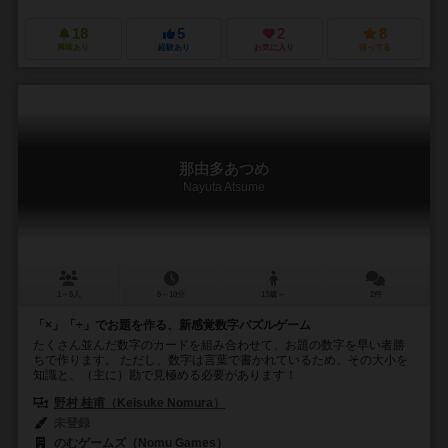
18
5
2
8
興味あり
経験あり
お気に入り
持ってる
那由多あつめ
Nayuta Atsume
1～5人
5～10分
13歳～
2件
「×」「÷」でお題を作る、新感覚数字パズルゲーム
たくさん並んだ数字のカードを組み合わせて、お題の数字を早い者勝
ちで作ります。 ただし、数字は言葉で書かれているため、その大小を
知識と、（主に）勘で見極める必要があります！
野村 桂甫（Keisuke Nomura）
未登録
のむゲームズ（Nomu Games）