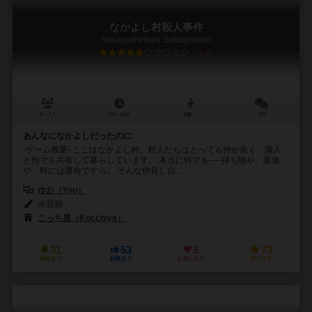
なかよし村殺人事件
Nakayoshimura Satsujinjiken
5.8
2～7人
10～15分
8歳～
3件
あんなになかよしだったのに
-ゲーム概要- ここはなかよし村。村人たちはとっても仲が良く、隣人
と何でも共有して暮らしています。 本当に何でも──持ち物や、家族
や、時には運命ですら。 そんな仲良し自...
ゆお（Yuo）
未登録
こっち屋（Kocchiya）
31
53
5
73
興味あり
経験あり
お気に入り
持ってる