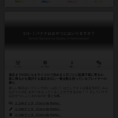
興味あり
経験あり
お気に入り
持ってる
ｾﾝｾｰ！バナナはおやつにはいりますか？
Sense! Banana ha Oyatsu ni hairimasuka?
2～6人
20～60分
8歳～
0件
遠足までの日にちをサイコロで決める１日ごとに駄菓子屋に寄るか、
家に帰るかを選択する遠足当日に一番点数を持っているプレイヤーの
勝ち
楽しい毎日はハプニングがいっぱい！ はたしてキミは遠足当日に みん
ながうらやむ おやつをもってくることができるのか！？ そしてバナナ
はおやつにふくまれるのか 運と知略...
ココdeナッタ（Coco de Natta）
ココdeナッタ（Coco de Natta）
ココdeナッタ（Coco de Natta）