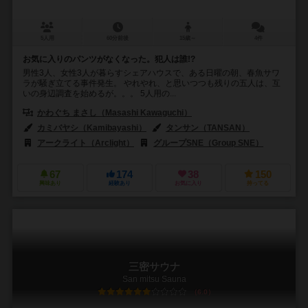
5人用
60分前後
15歳～
4件
お気に入りのパンツがなくなった。犯人は誰!?
男性3人、女性3人が暮らすシェアハウスで、ある日曜の朝、春魚サワ
ラが騒ぎ立てる事件発生。 やれやれ、と思いつつも残りの五人は、互
いの身辺調査を始めるが。。。 5人用の...
かわぐち まさし（Masashi Kawaguchi）
カミバヤシ（Kamibayashi）
タンサン（TANSAN）
アークライト（Arclight）
グループSNE（Group SNE）
67
174
38
150
興味あり
経験あり
お気に入り
持ってる
三密サウナ
San mitsu Sauna
6.0