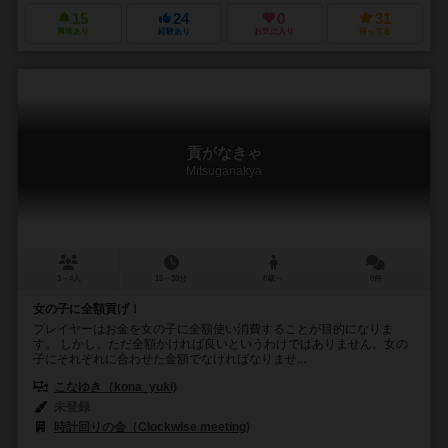
15
24
0
31
興味あり
経験あり
お気に入り
持ってる
貢がなきゃ
Mitsuganakya
3～4人
15～30分
8歳～
0件
女の子に全額貢げ！
プレイヤーはお金を女の子に全額使い消費することが目的になりま
す。 しかし、ただ全額かければ良いというわけではありません。女の
子にそれぞれに合わせた金額でなければなりませ...
こなゆき（kona_yuki)
未登録
時計回りの会（Clockwise meeting)