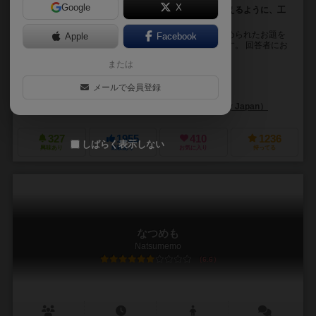
Google
X
直線と正円だけで表現し、回答者にお題を当ててもらえるように、工
夫をこらして絵を描こう
『みんなでぽんこつペイント』は、サイコロの目で決められたお題を
Apple
Facebook
『直線』と『正円』だけで表現するお絵かきゲームです。 回答者にお
題を当ててもらえるように、工夫をこらして絵を描...
または
ちかすず（Chikasuzu）
メールで会員登録
長谷川 登鯉（Tori Hasegawa）
モグワイ（Mogwai）
ホビージャパン（Hobby Japan）
327
1955
410
1236
しばらく表示しない
興味あり
経験あり
お気に入り
持ってる
なつめも
Natsumemo
6.6