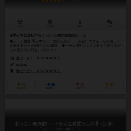
5.9
2人用
5分前後
10歳～
5件
形勢が常に逆転する たった5分間の頭脳戦ゲーム
◆ゲーム概要 照らすのは、太陽か月かー。 お互いのタイルが目紛しく
反転するたった5分間の頭脳戦！ ◆ゲーム説明 9マスの盤上で繰り広が
る太陽と月の対立。3枚のタイ...
遊ぼーど！（ASOBOARD）
na.tsu.
遊ぼーど！（ASOBOARD）
42
86
18
84
興味あり
経験あり
お気に入り
持ってる
頼りない魔法使い：不安定な精霊たちの塔（拡張）
Tayorinai Mahotsukai: Expantion