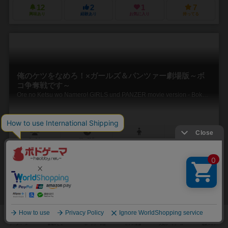
12
2
1
7
興味あり
経験あり
お気に入り
持ってる
俺のケツをなめろ！×ガールズ＆パンツァー劇場版～ボ
コ争奪戦です～
Ore no Ketsu wo Namero! GIRLS und PANZER movie version - Boko Sodatsu sen desu -
3～6人
20～60分
ー
0件
作品説明文の編集者を募集中
未登録
未登録
未登録
12
20
4
42