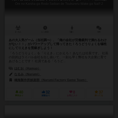
Ore no Kaisha ga Rodo Saiban de Tsubureru Wake ga Nai!! 2
2～5人
1～20分
7歳～
0件
あの大人気ゲーム（当社調べ）、「俺の会社が労働裁判で潰れるわけ
がない！！」がパワーアップして帰ってきた！ろうどうりょくを犠牲
にしてりえきを荒稼ぎしよう！
「ろうどうりょく」を「りえき」にかえろ！ あなたは社長です。 社長
の目的はライバル会社を出し抜いて、一刻も早く弊社を大企業に育て
あげることです！ 社員である「ろうど...
はむお（Hamuo）
なるみ（Narumi）
鳴海製作所娯楽部（Narumi Factory Game Team）
40
32
8
37
興味あり
経験あり
お気に入り
持ってる