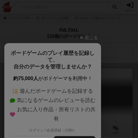
ログイン
ボドゲーマTOP
ボードゲームの検索
na.tsu. 128個のボードゲーム
na.tsu.
128個のボードゲーム
閉じる
ボードゲームのプレイ履歴を記録し
検索メニュー
て、
自分のデータを管理しませんか？
約75,000人
がボドゲーマを利用中！
遊んだボードゲームを記録する
みんなでぽんこつペイント
気になるゲームのレビューを読む
Minna de ponkotsu paint
6.5
お気に入り作品・所有リストの共
有
ログイン / 会員登録（10秒）
3～12人
10分前後
6歳～
27件