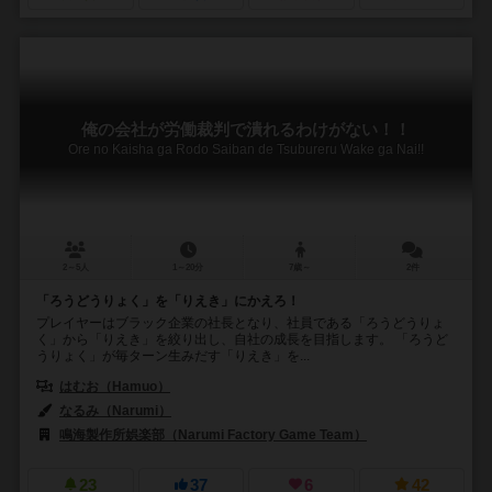
俺の会社が労働裁判で潰れるわけがない！！
Ore no Kaisha ga Rodo Saiban de Tsubureru Wake ga Nai!!
2～5人
1～20分
7歳～
2件
「ろうどうりょく」を「りえき」にかえろ！
プレイヤーはブラック企業の社長となり、社員である「ろうどうりょ
く」から「りえき」を絞り出し、自社の成長を目指します。 「ろうど
うりょく」が毎ターン生みだす「りえき」を...
はむお（Hamuo）
なるみ（Narumi）
鳴海製作所娯楽部（Narumi Factory Game Team）
23
37
6
42