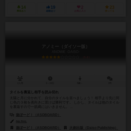
14
19
2
23
興味あり
経験あり
お気に入り
持ってる
アノミー（ダイソー版）
ANOMIE -DAISO-
5.8
2人用
5～10分
8歳～
2件
タイルを裏返し相手を読み切れ
太陽と月に分かれて、自分のタイルを並べましょう！ 相手より先に同
じ色の３枚を表向きに置けば勝利です。 しかし、タイルは他のタイル
を裏返すので一筋縄にはいきません。 ...
遊ぼーど！（ASOBOARD）
na.tsu.
遊ぼーど！（ASOBOARD）
大創出版（Daiso Publishing）