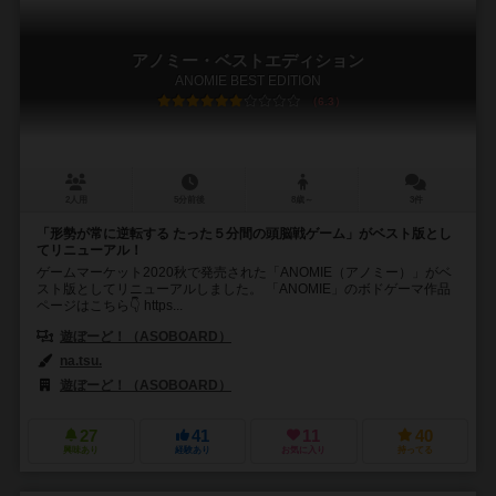
アノミー・ベストエディション
ANOMIE BEST EDITION
6.3
2人用
5分前後
8歳～
3件
「形勢が常に逆転する たった５分間の頭脳戦ゲーム」がベスト版とし
てリニューアル！
ゲームマーケット2020秋で発売された「ANOMIE（アノミー）」がベ
スト版としてリニューアルしました。 「ANOMIE」のボドゲーマ作品
ページはこちら👇 https...
遊ぼーど！（ASOBOARD）
na.tsu.
遊ぼーど！（ASOBOARD）
27
41
11
40
興味あり
経験あり
お気に入り
持ってる