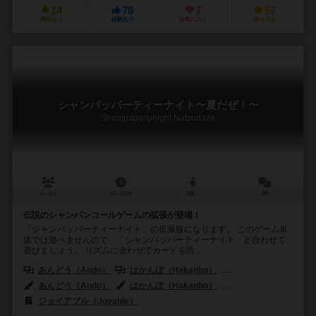
14
78
7
57
興味あり
経験あり
お気に入り
持ってる
シャンパッパーティーナイト〜夏だぜ！〜
Shampapartynight Natsudaze
4～8人
15～30分
8歳～
0件
伝説のシャンパンコールゲームの拡張が登場！
「シャンパッパーティーナイト」の拡張版になります。 このゲーム単
体では遊べませんので、「シャンパッパーティーナイト」と合わせて
遊びましょう。 リズムに合わせてカードを読...
あんどう（Ando）
はかんぼ（Hakanbo）
ねこ（Neko）
あんどう（Ando）
はかんぼ（Hakanbo）
ねこ（Neko）
ジョイアブル（Joyable）