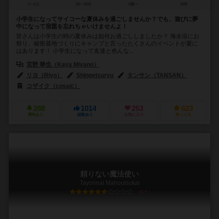
3～6人
30～45分
8歳～
18件
小学生になってサイコーな夏休みを過ごしませんか？でも、遊びに夢
中になって宿題を忘れちゃいけませんよ！
皆さんは小学生の時の夏休みは如何お過ごししましたか？ 海水浴にお
祭り、秘密基地づくりにキャンプと言ったたくさんのイベントが夏に
はあります！ 小学生になって友達と色んな...
宮野 華也（Kaya Miyano）
リヨ（Riyo）
Shingetsuryu
タンサン（TANSAN）
コザイク（cosaic）
288
1014
253
623
興味あり
経験あり
お気に入り
持ってる
頼りない魔法使い
Tayorinai Mahoutsukai
6.5