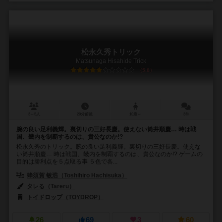
松永久秀トリック
Matsunaga Hisahide Trick
5.8
3～5人
20分前後
10歳～
3件
腕の良い足利義輝。裏切りの三好長慶。使えない筒井順慶… 時は戦
国、畿内を制覇するのは、貴公なのか!?
松永久秀のトリック。腕の良い足利義輝。裏切りの三好長慶。使えな
い筒井順慶… 時は戦国、畿内を制覇するのは、貴公なのか!? ゲームの
目的は勝利点を５点取る事 ５色で各...
蜂須賀 敏浩（Toshihiro Hachisuka）
タレる（Tareru）
トイドロップ（TOYDROP）
26
69
3
60