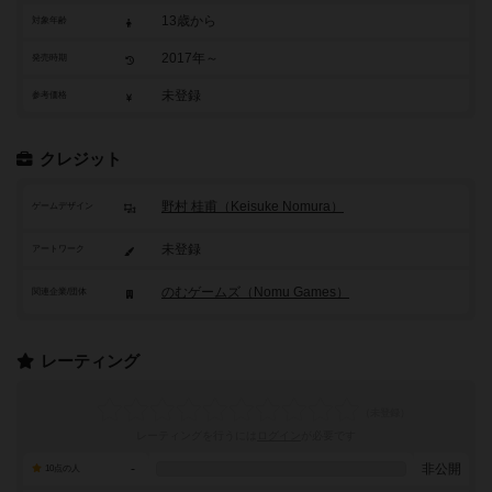
13歳から
対象年齢
2017年～
発売時期
未登録
参考価格
クレジット
野村 桂甫（Keisuke Nomura）
ゲームデザイン
未登録
アートワーク
のむゲームズ（Nomu Games）
関連企業/団体
レーティング
レーティングを行うには
ログイン
が必要です
-
非公開
10点の人