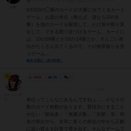
レーティングが非公開に設定されたユーザー
白州
4/1010の◯乗のカードが大量に出てくるカード
ゲーム。お題の単位（例えば、億なら10の8
乗）を他のカードを駆使して、かけ算や割り算
をして、できる限り近づけるゲーム。カードに
は、10の59乗とか10の-24乗とか、すんごい単
位がたくさん出てくるので、その無茶振りを笑
うゲーム...
続きを読む（約3年前）
神
196名
0名
0
だか（こ）さ
ん
単位ってこんなにあるんですねぇ…。かなりの
数のカード枚数があります。普段目にすること
がない「那由多」「無量大数」「刹那」等、和
名の単位やら、非常に多くの単位の中から正解
に近い答えを計算で導き出す。そんなゲームで