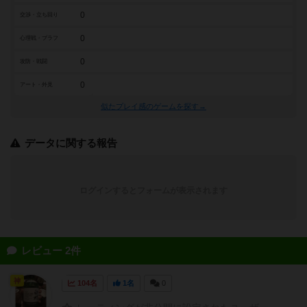
0
交渉・立ち回り
0
心理戦・ブラフ
0
攻防・戦闘
0
アート・外見
似たプレイ感のゲームを探す→
データに関する報告
ログインするとフォームが表示されます
レビュー 2件
神
104名
1名
0