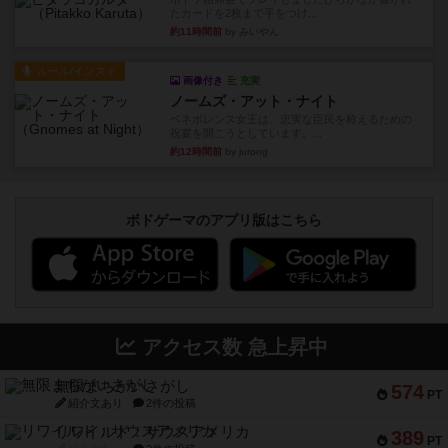
たカードを2枚まで手をつけ...
約11時間前
by みいやん
ルール/インスト
画像付き
充実
ノームズ・アット・ナイト
ベネボレンス女王は、忠実な臣民を称えるための
祝宴を開こうとしています。...
約12時間前
by jurong
ボドゲーマのアプリ版はこちら
アクセス数 急上昇中
無限まちがいさがし
574
PT
紹介文あり
2件の投稿
リワイルド：サウスアメリカ
389
PT