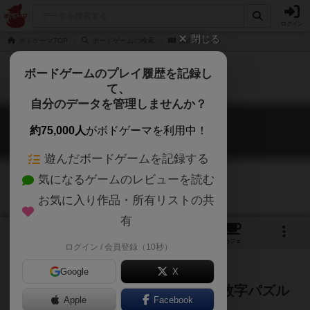
ログイン
閉じる
ボドゲーマTOP
ボードゲームの検索
那由多あつめ
ボードゲームのプレイ履歴を記録し
て、
自分のデータを管理しませんか？
那由多あつめ
約75,000人
がボドゲーマを利用中！
Nayuta Atsume
遊んだボードゲームを記録する
気になるゲームのレビューを読む
お気に入り作品・所有リストの共
有
1
2
5
トップ
画像
動画
レビュー
カフェ
ログイン / 会員登録（10秒）
Google
X
「×」「÷」でお題を作る、新感覚数字パズル
Apple
Facebook
ゲーム