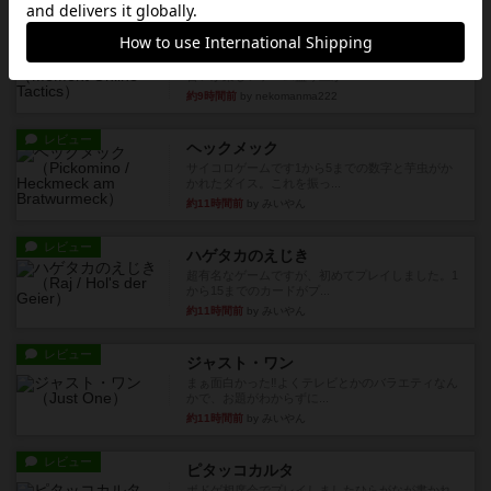
レビュー
メメントオンラインタクティクス
どんどん物量が増えて大変になっていく押し付け
合いが楽しいゲーム盛り上が...
約9時間前
by nekomanma222
レビュー
ヘックメック
サイコロゲームです1から5までの数字と芋虫がか
かれたダイス。これを振っ...
約11時間前
by みいやん
レビュー
ハゲタカのえじき
超有名なゲームですが、初めてプレイしました。1
から15までのカードがプ...
約11時間前
by みいやん
レビュー
ジャスト・ワン
まぁ面白かった‼️よくテレビとかのバラエティなん
かで、お題がわからずに...
約11時間前
by みいやん
レビュー
ピタッコカルタ
ボドゲ相席会でプレイしましたひらがなが書かれ