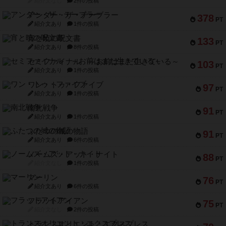
紹介文なし
2件の投稿
アンダー・ザ・テーブラー
378
PT
紹介文あり
1件の投稿
宵と暁の呪文書
133
PT
紹介文あり
8件の投稿
セミファイナル ～お前はまだ生きている～
103
PT
紹介文あり
1件の投稿
ワン・トゥ・ファイブ
97
PT
紹介文あり
1件の投稿
南北戦争
91
PT
紹介文あり
1件の投稿
ふたつの城の物語
91
PT
紹介文あり
6件の投稿
ノームズ・アット・ナイト
88
PT
紹介文なし
1件の投稿
マーリン
76
PT
紹介文あり
6件の投稿
フラットアイアン
75
PT
紹介文なし
2件の投稿
トランスオリエント・エクスプレス