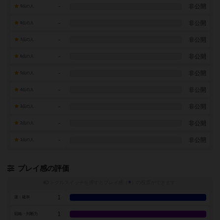
-
非公開
9点の人
-
非公開
8点の人
-
非公開
7点の人
-
非公開
6点の人
-
非公開
5点の人
-
非公開
4点の人
-
非公開
3点の人
-
非公開
2点の人
-
非公開
1点の人
プレイ感の評価
トグルスイッチを押すとプレイ感（
※
）の投票ができます
1
運・確率
1
戦略・判断力