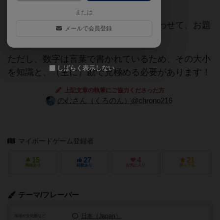
または
たくさん並んだ数字のカードを組み合わせて、お題
メールで会員登録
の数字を早い者勝ちで作ります。
ただし、数字は言葉で書かれているため、その大小
しばらく表示しない
を知識と、（主に）勘で見極める必要があります！
上記文章の執筆にご協力くださった方
のむさん（くろのん）@chrono216
マイボードゲーム登録者
15
27
4
21
興味あり
経験あり
お気に入り
持ってる
テーマ/フレーバー
日本（Japan）
地域や文化圏など