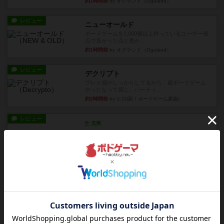
約1時間前
by オグランド（Oguland）
レビュー
ニューオールド
ボードゲームを1,000個以上持っているユーザー視
点で良かった点と悪か...
約1時間前
by オグランド（Oguland）
レビュー
デクリプト
プレイ感がしっかりしてるから、超ボードゲーム
やったなって感じ。パーティ...
約2時間前
by ヒロ(新！ボードゲーム家族)
レビュー
充実
アルナックの失われし遺跡
アナログ対人プレイ数回。クニツィア先生の名作
「エルドラドを探して」にあ...
約5時間前
by おーちゃん
ルール/インスト
画像付き
充実
マーケットフレッシュ
目的あなたの店先に農産物の木箱を戦略的に積み
重ねて在庫を最大化し、競合...
約9時間前
by jurong