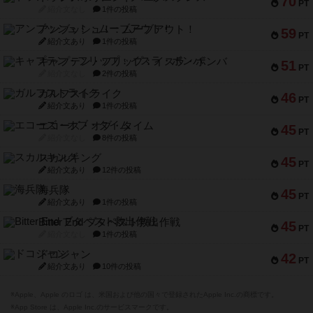
70
PT
紹介文なし
1件の投稿
アンブッシュ！：ムーブアウト！
59
PT
紹介文あり
1件の投稿
キャプテン・フリップ：イスラ・ボンバ
51
PT
紹介文なし
2件の投稿
ガルフストライク
46
PT
紹介文あり
1件の投稿
エコーズ・オブ・タイム
45
PT
紹介文なし
8件の投稿
スカルキング
45
PT
紹介文あり
12件の投稿
海兵隊
45
PT
紹介文あり
1件の投稿
Bitter End ブタペスト救出作戦
45
PT
紹介文なし
1件の投稿
ドコジャン
42
PT
紹介文あり
10件の投稿
※Apple、Apple のロゴ は、米国および他の国々で登録されたApple Inc.の商標です。
※App Store は、Apple Inc.のサービスマークです。