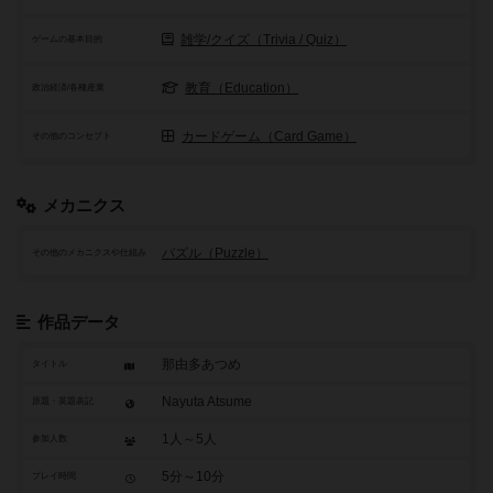
雑学/クイズ（Trivia / Quiz）
ゲームの基本目的
教育（Education）
政治経済/各種産業
カードゲーム（Card Game）
その他のコンセプト
メカニクス
パズル（Puzzle）
その他のメカニクスや仕組み
作品データ
那由多あつめ
タイトル
Nayuta Atsume
原題・英題表記
1人～5人
参加人数
5分～10分
プレイ時間