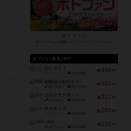
ボドファン
ボードゲームに特化したクラウドファンディング
アクセス数 急上昇中
コレクト！
340
PT
紹介文なし
1件の投稿
無限まちがいさがし
322
PT
紹介文あり
2件の投稿
ガルフストライク
217
PT
紹介文あり
1件の投稿
クルティボ
203
PT
紹介文なし
1件の投稿
1809
112
PT
紹介文あり
1件の投稿