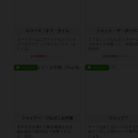
エコーズ・オブ・タイム
シャット・ザ・ボック
カードゲームにファイナルファンタ
とてもシンプルなダイスゲー
ジーのアクティブタイムバトル（も
つのダイスを振って、出目の
しくは...
自分の...
約10時間前
by ジェイとと
約10時間前
by OSAっち
レビュー
レビュー
ファイアー・ブルズ / 火牛陣
フリップ７
火牛を引き連れて敵を殲滅させる。
カードをめくるかパスをする
縦か斜めで前2列まで攻撃できる
めてパスした時のカード数字
が、自分...
になる...