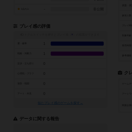
原題・英
-
非公開
1点の人
参加人数
プレイ感の評価
プレイ時
トグルスイッチを押すとプレイ感（
※
）の投票ができます
対象年齢
1
運・確率
発売時期
1
戦略・判断力
参考価格
0
交渉・立ち回り
ク
0
心理戦・ブラフ
0
攻防・戦闘
ゲームデ
0
アート・外見
アートワ
似たプレイ感のゲームを探す→
関連企業
データに関する報告