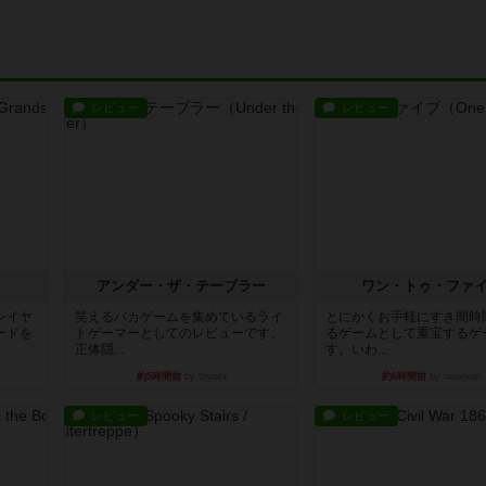
レビュー
レビュー
アンダー・ザ・テーブラー
ワン・トゥ・ファ
レイヤ
笑えるバカゲームを集めているライ
とにかくお手軽にすき間時
ードを
トゲーマーとしてのレビューです。
るゲームとして重宝するゲ
正体隠...
す。いわ...
約5時間前
by toyota
約6時間前
by nabekoh
レビュー
レビュー