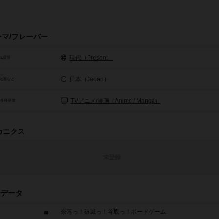
ーマ/フレーバー
現代（Present）
代背景
日本（Japan）
化圏など
TVアニメ/漫画（Anime / Manga）
/各種産業
カニクス
未登録
品データ
奈落っ！破滅っ！谷底っ！ボードゲーム