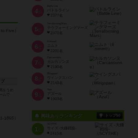
Battle Line
4
バトルライン
位
2377名
Terraforming Mars
5
テラフォーミングマーズ
位
2370名
6 nimmt!
6
ニムト
位
2201名
Carcassonne
7
カルカソンヌ
位
2190名
Wingspan
8
ウイングスパン
位
イブ
2149名
間をうめ
Azul
9
アズール
ームで
位
1903名
興味ありランキング
トップ50
SCYTHE
1
サイズ -大鎌戦役-
位
2415名