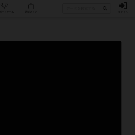
ログイン
カフェ/店舗
人気ボードゲーム
通販ストア
ム