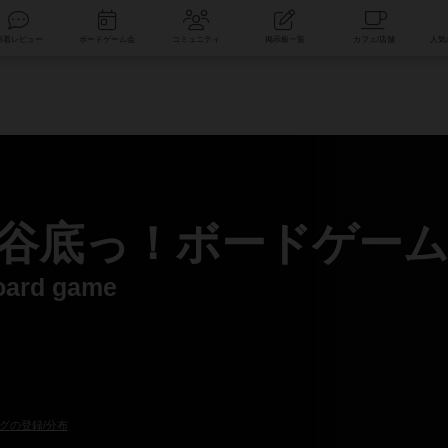
索
新着レビュー
ボードゲーム会
コミュニティ
掲示板一覧
谷底っ！ボードゲー
oard game
グの登録/分布