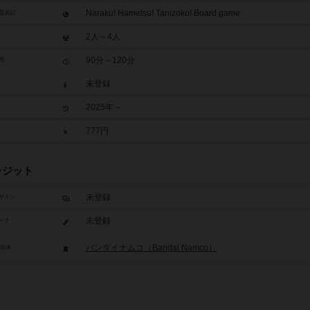
Naraku! Hametsu! Tanizoko! Board game
題表記
2人～4人
90分～120分
間
未登録
2025年～
777円
レジット
未登録
ザイン
未登録
ーク
バンダイナムコ（Bandai Namco）
/団体