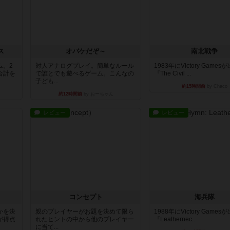
ス
オバケだぞ～
南北戦争
ム。2
対人アナログプレイ。簡単なルール
1983年にVictory Game
合計を
で誰とでも遊べるゲーム。こんなの
『The Civil ...
子ども...
約15時間前
by Chaco
約12時間前
by おーちゃん
レビュー
レビュー
コンセプト
海兵隊
かを決
親のプレイヤーがお題を決めて限ら
1988年にVictory Game
が得点
れたヒントの中から他のプレイヤー
『Leathernec...
に当て...