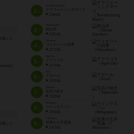
Terraforming Mars
2
テラフォーミングマーズ
位
2394名
Stone Garden
3
枯山水
位
2281名
sが出版した
Viticulture
4
ワイナリーの四季
位
2272名
Agricola
5
アグリコラ
位
2119名
Azul
6
アズール
位
2035名
Splendor
7
宝石の煌き
位
2028名
Wingspan
8
ウイングスパン
位
2006名
7 Wonders
9
世界の七不思議
sが出版した
位
1919名