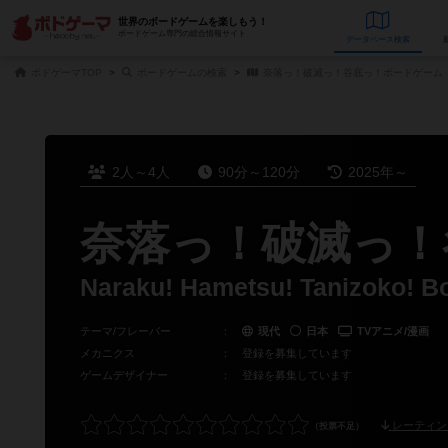
世界のボードゲームを楽しもう！
ボードゲーム専門の総合情報サイト
データベース
検
ボドゲーマTOP
ボードゲームの検索
奈落っ！破滅っ！谷底っ！ボードゲーム
2人～4人
90分～120分
2025年～
奈落っ！破滅っ！
Naraku! Hametsu! Tanizoko! B
テーマ/フレーバー
：
現代
日本
TVアニメ/漫画
メカニクス
：
登録を募集しています
ゲームデザイナー
：
登録を募集しています
レーティン