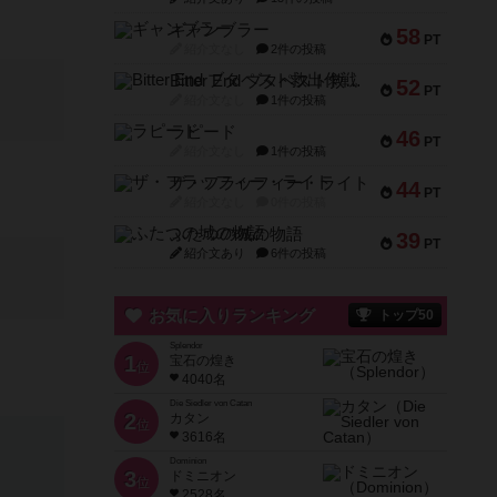
ギャンブラー
58
PT
紹介文なし
2件の投稿
Bitter End ブタペスト救出作戦
52
PT
紹介文なし
1件の投稿
ラピード
46
PT
紹介文なし
1件の投稿
ザ・フラッフィー・ライト
44
PT
紹介文なし
0件の投稿
ふたつの城の物語
39
PT
紹介文あり
6件の投稿
お気に入りランキング
トップ50
Splendor
1
宝石の煌き
位
4040名
Die Siedler von Catan
2
カタン
位
3616名
Dominion
3
ドミニオン
位
2528名