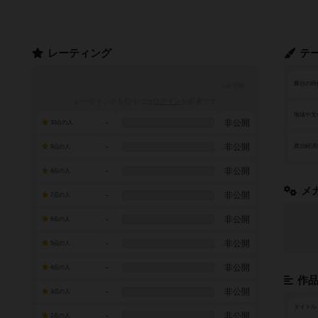
レーティング
テ
舞台の時
レーティングを行うには
ログイン
が必要です
地域や文
-
非公開
10点の人
-
非公開
政治経済
9点の人
-
非公開
8点の人
メ
-
非公開
7点の人
-
非公開
6点の人
-
非公開
5点の人
-
非公開
4点の人
作
-
非公開
3点の人
タイトル
-
非公開
2点の人