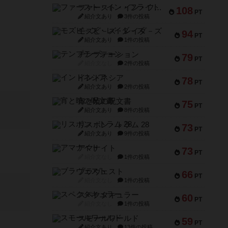
ファースト・イン・フライト
108
PT
紹介文あり
3件の投稿
モズビ－ズ・レイダ－ズ
94
PT
紹介文あり
1件の投稿
テンプテーション
79
PT
紹介文なし
2件の投稿
インドネシア
78
PT
紹介文あり
2件の投稿
宵と暁の呪文書
75
PT
紹介文あり
8件の投稿
リスボン・トラム 28
73
PT
紹介文あり
9件の投稿
アマナイト
73
PT
紹介文なし
1件の投稿
ブラヴェスト
66
PT
紹介文なし
1件の投稿
スペクタキュラー
60
PT
紹介文なし
1件の投稿
スモールワールド
59
PT
紹介文あり
13件の投稿