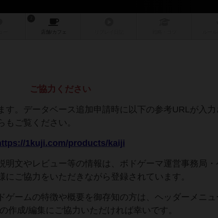
2
ュー
店舗/
カフェ
リプレイ
日記
戦略
・コツ
ルール
ご協力ください
ます。データベース追加申請時に以下の参考URLが入力
らもご覧ください。
ttps://1kuji.com/products/kaiji
説明文やレビュー等の情報は、ボドゲーマ運営事務局・
様にご協力をいただきながら登録されています。
ドゲームの特徴や概要を御存知の方は、ヘッダーメニュ
文の作成/編集にご協力いただければ幸いです。