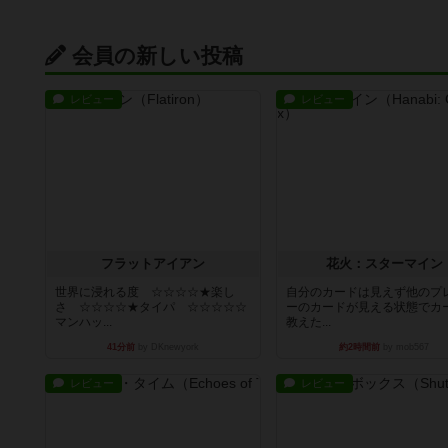
会員の新しい投稿
レビュー
レビュー
フラットアイアン
花火：スターマイン
世界に浸れる度 ☆☆☆☆★楽し
自分のカードは見えず他のプ
さ ☆☆☆☆★タイパ ☆☆☆☆☆
ーのカードが見える状態でカ
マンハッ...
教えた...
41分前
by DKnewyork
約2時間前
by mob567
レビュー
レビュー