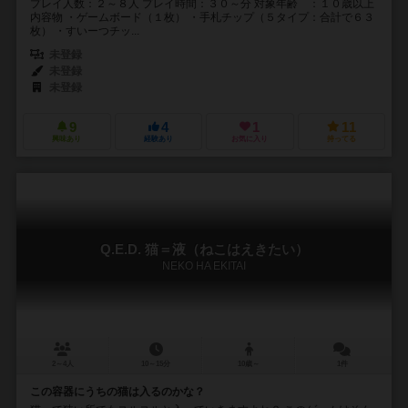
プレイ人数：２～８人 プレイ時間：３０～分 対象年齢 ：１０歳以上
内容物 ・ゲームボード（１枚） ・手札チップ（５タイプ：合計で６３
枚） ・すいーつチッ...
未登録
未登録
未登録
9
4
1
11
興味あり
経験あり
お気に入り
持ってる
Q.E.D. 猫＝液（ねこはえきたい）
NEKO HA EKITAI
2～4人
10～15分
10歳～
1件
この容器にうちの猫は入るのかな？