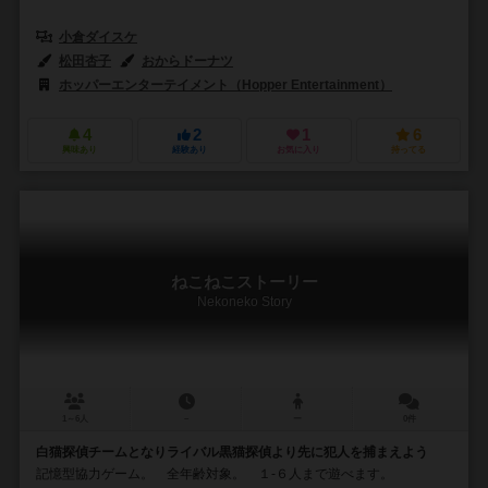
小倉ダイスケ
松田杏子
おからドーナツ
ホッパーエンターテイメント（Hopper Entertainment）
4
2
1
6
興味あり
経験あり
お気に入り
持ってる
ねこねこストーリー
Nekoneko Story
1～6人
－
ー
0件
白猫探偵チームとなりライバル黒猫探偵より先に犯人を捕まえよう
記憶型協力ゲーム。 全年齢対象。 １-６人まで遊べます。