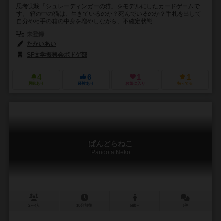
思考実験「シュレーディンガーの猫」をモデルにしたカードゲームで
す。 箱の中の猫は、生きているのか？死んでいるのか？手札を出して
自分や相手の箱の中身を増やしながら、不確定状態...
未登録
たかいあい
SF文学振興会ボドゲ部
4
6
1
1
興味あり
経験あり
お気に入り
持ってる
ぱんどらねこ
Pandora Neko
2～4人
10分前後
6歳～
0件