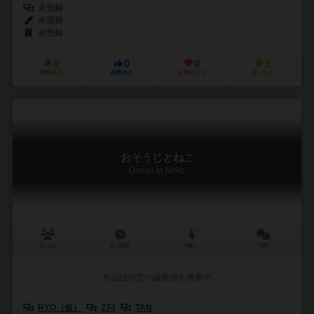
未登録
未登録
未登録
0
0
0
1
興味あり
経験あり
お気に入り
持ってる
おそうじとねこ
Osouji to Neko
3～6人
5～15分
6歳～
0件
作品説明文の編集者を募集中
RYO（仮）
274
TAN