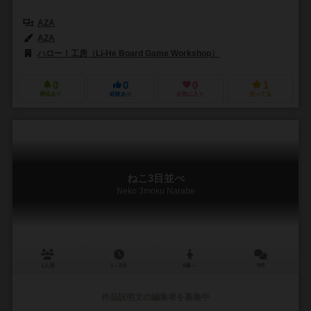
AZA
AZA
ハロー！工房（Li-He Board Game Workshop）
0
0
0
1
興味あり
経験あり
お気に入り
持ってる
ねこ3目並べ
Neko 3moku Narabe
2人用
1～3分
6歳～
0件
作品説明文の編集者を募集中