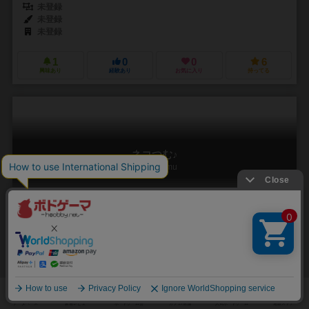
未登録
未登録
未登録
1
0
0
6
興味あり
経験あり
お気に入り
持ってる
ネコつむ♪
Neko-tsumu
1～4人
10分前後
ー
2件
作品説明文の編集者を募集中
nine-D