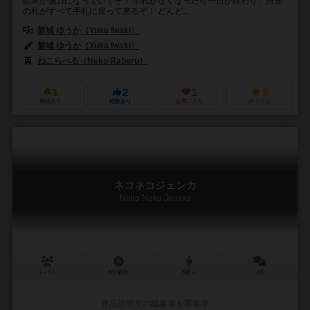
効果が強力になっていくぞ！ 手札がなくなったら一日が終わり、自分
の札がすべて手札に戻って来るぞ！ どんど...
磐城 ゆうか（Yuka Iwaki）
磐城 ゆうか（Yuka Iwaki）
ねこらべる（Neko Raberu）
1
2
1
3
興味あり
経験あり
お気に入り
持ってる
ネコネコジェンカ
Neko Neko Jenkka
2～4人
5分前後
5歳～
2件
作品説明文の編集者を募集中