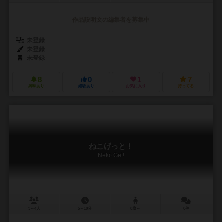
作品説明文の編集者を募集中
未登録
未登録
未登録
8
0
1
7
興味あり
経験あり
お気に入り
持ってる
ねこげっと！
Neko Get!
3～4人
5～10分
8歳～
0件