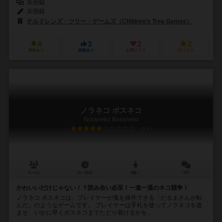
未登録
未登録
チルドレンズ・ツリー・ゲームズ（Children’s Tree Games）
8
3
2
2
興味あり
経験あり
お気に入り
持ってる
ノラネコ ボスネコ
Noraneko Bossneko
5.9
3～5人
15～30分
6歳～
0件
かわいいだけじゃない！？読み合い必至！一進一退のネコ競争！
ノラネコ ボスネコは、プレイヤーが鬼を操作できる「だるまさんが転
んだ」のようなゲームです。 プレイヤーは手札を使ってノラネコを進
ませ、いかに早くボスネコまでたどり着けるかを...