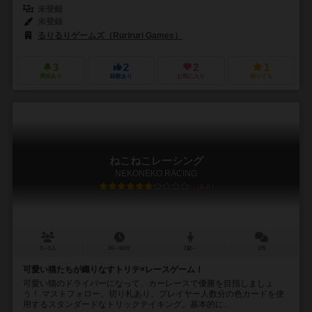
未登録
未登録
るりるりゲームズ（Ruriruri Games）
3
2
2
1
興味あり
経験あり
お気に入り
持ってる
ねこねこレーシング
NEKONEKO RACING
6.0
3～5人
30～60分
7歳～
2件
可愛い猫たちが織りなすトリテ×レースゲーム！
可愛い猫のドライバーになって、カーレースで優勝を目指しましょ
う！ マストフォロー、切り札あり、プレイヤー人数分の色カードを使
用するスタンダードなトリックテイキング。基本的に...