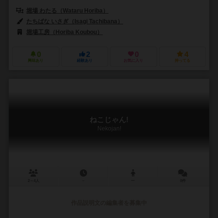
堀場 わたる（Wataru Horiba）
たちばな いさぎ（Isagi Tachibana）
堀場工房（Horiba Koubou）
0
2
0
4
興味あり
経験あり
お気に入り
持ってる
ねこじゃん!
Nekojan!
2～4人
－
ー
0件
作品説明文の編集者を募集中