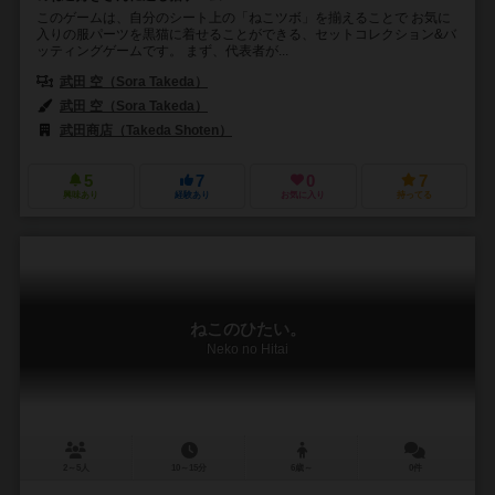
このゲームは、自分のシート上の「ねこツボ」を揃えることで お気に
入りの服パーツを黒猫に着せることができる、セットコレクション&バ
ッティングゲームです。 まず、代表者が...
武田 空（Sora Takeda）
武田 空（Sora Takeda）
武田商店（Takeda Shoten）
5
7
0
7
興味あり
経験あり
お気に入り
持ってる
ねこのひたい。
Neko no Hitai
2～5人
10～15分
6歳～
0件