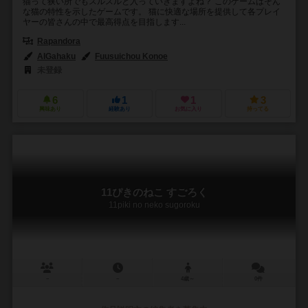
猫って狭い所でもスルスルと入っていきますよね？ このゲームはそん
な猫の特性を示したゲームです。 猫に快適な場所を提供して各プレイ
ヤーの皆さんの中で最高得点を目指します...
Rapandora
AIGahaku
Fuusuichou Konoe
未登録
6
1
1
3
興味あり
経験あり
お気に入り
持ってる
11ぴきのねこ すごろく
11piki no neko sugoroku
－
－
4歳～
0件