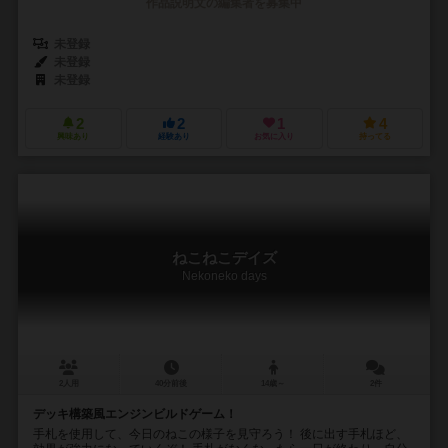
作品説明文の編集者を募集中
未登録
未登録
未登録
2
2
1
4
興味あり
経験あり
お気に入り
持ってる
ねこねこデイズ
Nekoneko days
2人用
40分前後
14歳～
2件
デッキ構築風エンジンビルドゲーム！
手札を使用して、今日のねこの様子を見守ろう！ 後に出す手札ほど、