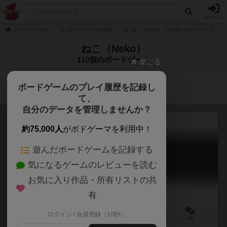
ログイン
ボドゲーマTOP
ボードゲームの検索
ねこ（Neko） 110個のボードゲーム
ねこ（Neko）
110個のボードゲーム
閉じる
ボードゲームのプレイ履歴を記録し
検索メニュー
て、
自分のデータを管理しませんか？
約75,000人
がボドゲーマを利用中！
遊んだボードゲームを記録する
ねこねこドミノタウン
気になるゲームのレビューを読む
Neko Neko Domino Town
お気に入り作品・所有リストの共
有
ログイン / 会員登録（10秒）
2～4人
30分前後
8歳～
1件