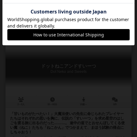
渡辺 コースケ（Kosuke Watanabe）
深海水族館（Shinkai Suizokukan）
1
2
0
2
興味あり
経験あり
お気に入り
持ってる
ドットねこアンドすいーつ
Dot Neko and Sweets
2～8人
30～60分
10歳～
0件
「甘いものがたべたい！」大魔法使いの先生に命じられたプレイヤー
たちはそれぞれの思いを胸に、伝説の「すいーつ」を求め星空のはし
ごを渡る旅に出るのだった………。 途中の道でとおせんぼしてくる使
い魔（ねこ）たちも「ねこかん」でつかまえて、まほう試験の得点に
しちゃおう！