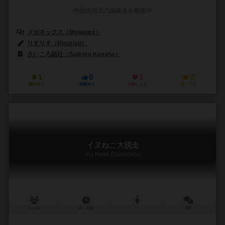
作品説明文の編集者を募集中
メガネックス（Meganex）
りすりす（Risurisu）
さいころ結社（Saikoro Kessha）
1
0
1
0
興味あり
経験あり
お気に入り
持ってる
イヌねこ大脱走
Inu Neko Daidassou
2～4人
10～15分
ー
0件