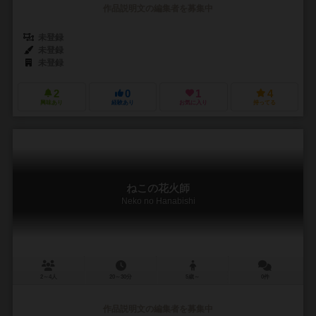
作品説明文の編集者を募集中
未登録
未登録
未登録
2
0
1
4
興味あり
経験あり
お気に入り
持ってる
ねこの花火師
Neko no Hanabishi
2～4人
20～30分
5歳～
0件
作品説明文の編集者を募集中