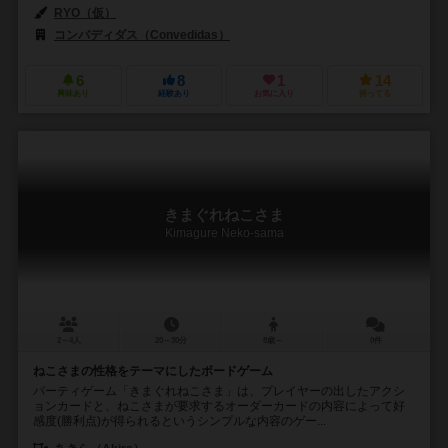
RYO（仮）
コンバディダス（Convedidas）
6
8
1
14
興味あり
経験あり
お気に入り
持ってる
きまぐれねこさま
Kimagure Neko-sama
2～4人
20～30分
8歳～
0件
ねこさまの性格をテーマにしたボードゲーム
パーティゲーム「きまぐれねこさま」は、プレイヤーの出したアクシ
ョンカードと、ねこさまが要求するオーダーカードの内容によって好
感度(勝利点)が得られるというシンプルな内容のゲー...