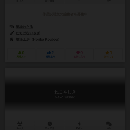
3～4人
60分前後
ー
0件
作品説明文の編集者を募集中
堀場わたる
たちばないさぎ
堀場工房（Horiba Koubou）
0
2
0
1
興味あり
経験あり
お気に入り
持ってる
ねこやしき
Neko Yashiki
3～4人
15～25分
10歳～
0件