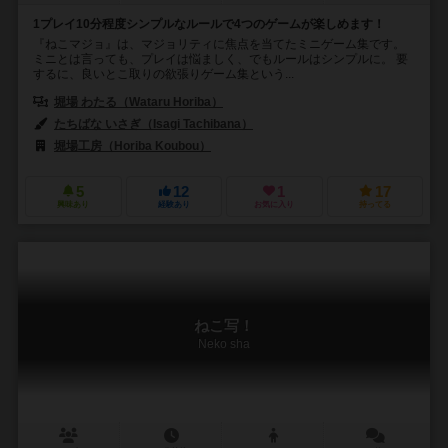
1プレイ10分程度シンプルなルールで4つのゲームが楽しめます！
『ねこマジョ』は、マジョリティに焦点を当てたミニゲーム集です。
ミニとは言っても、プレイは悩ましく、でもルールはシンプルに。 要
するに、良いとこ取りの欲張りゲーム集という...
堀場 わたる（Wataru Horiba）
たちばな いさぎ（Isagi Tachibana）
堀場工房（Horiba Koubou）
5
12
1
17
興味あり
経験あり
お気に入り
持ってる
ねこ写！
Neko sha