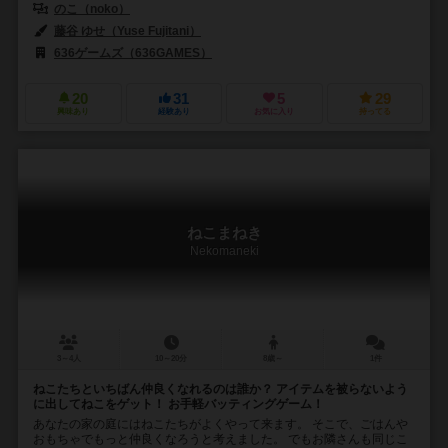
のこ（noko）
藤谷 ゆせ（Yuse Fujitani）
636ゲームズ（636GAMES）
20
31
5
29
興味あり
経験あり
お気に入り
持ってる
ねこまねき
Nekomaneki
3～4人
10～20分
8歳～
1件
ねこたちといちばん仲良くなれるのは誰か？ アイテムを被らないよう
に出してねこをゲット！ お手軽バッティングゲーム！
あなたの家の庭にはねこたちがよくやって来ます。 そこで、ごはんや
おもちゃでもっと仲良くなろうと考えました。 でもお隣さんも同じこ