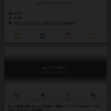
作品説明文の編集者を募集中
未登録
未登録
フルハウスゲームズ（FULL HOUSE GAMES）
0
1
0
0
興味あり
経験あり
お気に入り
持ってる
ねこツボ揃え！
Neko Tsubo Soroe!
2～4人
20～45分
8歳～
0件
ねこの此処が堪らないツボを揃えて黒猫にコスプレさせ合おう！全て
のねこ好きさんに送る猫ゲーム