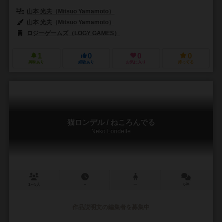
山本 光夫（Mitsuo Yamamoto）
山本 光夫（Mitsuo Yamamoto）
ロジーゲームズ（LOGY GAMES）
1
0
0
0
興味あり
経験あり
お気に入り
持ってる
猫ロンデル / ねころんでる
Neko Londelle
1～5人
－
ー
0件
作品説明文の編集者を募集中