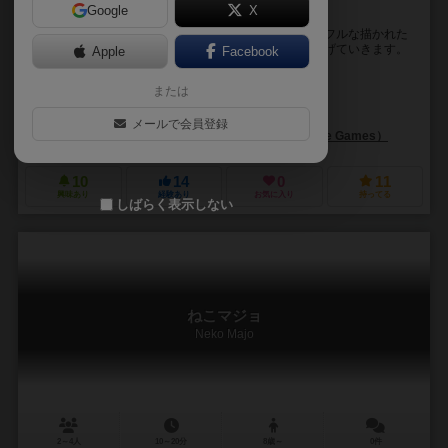
Google
X
誰のナワバリが一番広いか競争にゃー！
ネコたちのナワバリ争いがドミノタウンで勃発！ カラフルな描かれた
タウンカードと、 ネコのコマを配置してナワバリを広げていきます。
Apple
Facebook
街を駆け巡り、トップになるのは、ど...
または
坂本 カオル（Kaoru Sakamoto）
高見 誠（Makoto Takami）
メールで会員登録
チルドレンズ・ツリー・ゲームズ（Children’s Tree Games）
10
14
0
11
興味あり
経験あり
お気に入り
持ってる
しばらく表示しない
ねこマジョ
Neko Majo
2～4人
10～20分
8歳～
0件