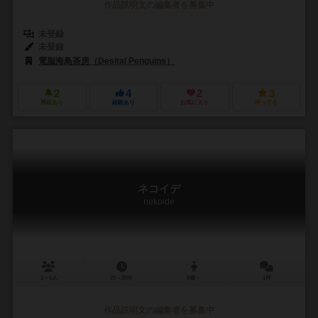
作品説明文の編集者を募集中
未登録
未登録
電脳海鳥茶房（Desital Penguins）
2
4
2
3
興味あり
経験あり
お気に入り
持ってる
ネコイデ
nekoide
2～5人
20～30分
8歳～
1件
作品説明文の編集者を募集中