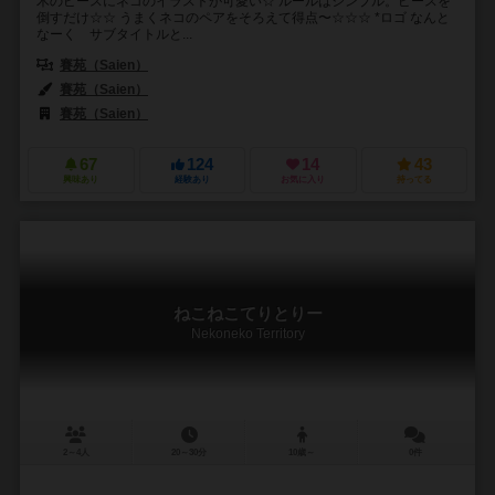
木のピースにネコのイラストが可愛い☆ ルールはシンプル。ピースを
倒すだけ☆☆ うまくネコのペアをそろえて得点〜☆☆☆ *ロゴ なんと
なーく サブタイトルと...
賽苑（Saien）
賽苑（Saien）
賽苑（Saien）
67
124
14
43
興味あり
経験あり
お気に入り
持ってる
ねこねこてりとりー
Nekoneko Territory
2～4人
20～30分
10歳～
0件