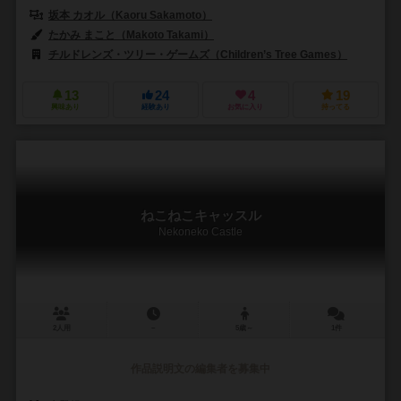
坂本 カオル（Kaoru Sakamoto）
たかみ まこと（Makoto Takami）
チルドレンズ・ツリー・ゲームズ（Children’s Tree Games）
13
24
4
19
興味あり
経験あり
お気に入り
持ってる
ねこねこキャッスル
Nekoneko Castle
2人用
－
5歳～
1件
作品説明文の編集者を募集中