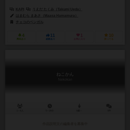
KAPI
うえだ たくみ（Takumi Ueda）
はまむら まあさ（Maasa Hamamura）
チェコのベンガル
4
11
1
10
興味あり
経験あり
お気に入り
持ってる
ねこかん
Nekokan
1～6人
5～20分
6歳～
3件
作品説明文の編集者を募集中