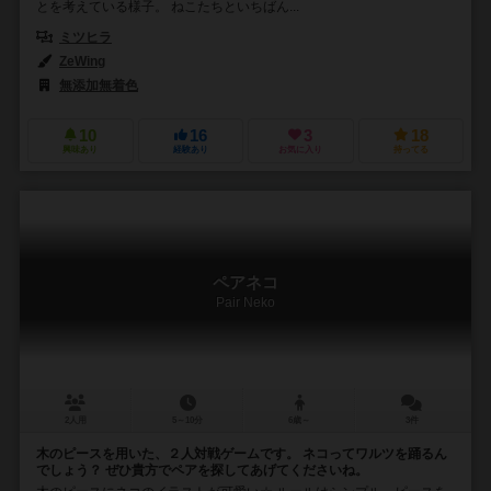
とを考えている様子。 ねこたちといちばん...
ミツヒラ
ZeWing
無添加無着色
10
16
3
18
興味あり
経験あり
お気に入り
持ってる
ペアネコ
Pair Neko
2人用
5～10分
6歳～
3件
木のピースを用いた、２人対戦ゲームです。 ネコってワルツを踊るん
でしょう？ ぜひ貴方でペアを探してあげてくださいね。