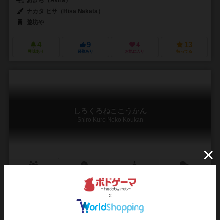
あきら（Akira）
ナカタ ヒサ（Hisa Nakata）
遊坊や
4
9
4
13
興味あり
経験あり
お気に入り
持ってる
しろくろねここうかん
Shiro Kuro Neko Koukan
2人用
5～10分
ー
0件
作品説明文の編集者を募集中
渡辺 コースケ（Kosuke Watanabe）