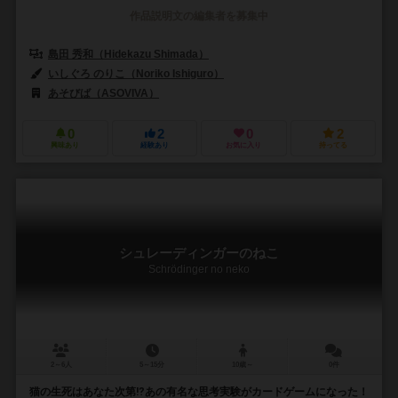
作品説明文の編集者を募集中
島田 秀和（Hidekazu Shimada）
いしぐろ のりこ（Noriko Ishiguro）
あそびば（ASOVIVA）
0
2
0
2
興味あり
経験あり
お気に入り
持ってる
シュレーディンガーのねこ
Schrödinger no neko
2～6人
5～15分
10歳～
0件
猫の生死はあなた次第⁉︎あの有名な思考実験がカードゲームになった！