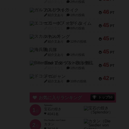
紹介文なし
2件の投稿
ガルフストライク
46
PT
紹介文あり
1件の投稿
エコーズ・オブ・タイム
45
PT
紹介文なし
8件の投稿
スカルキング
45
PT
紹介文あり
12件の投稿
海兵隊
45
PT
紹介文あり
1件の投稿
Bitter End ブタペスト救出作戦
45
PT
紹介文なし
1件の投稿
ドコジャン
42
PT
紹介文あり
10件の投稿
お気に入りランキング
トップ50
Splendor
1
宝石の煌き
位
4041名
Die Siedler von Catan
2
カタン
位