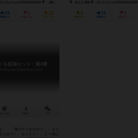
ゲンブンゲームズ(GENBUNGAMES)
（株）スマッシュ(KABUSHIKIKAISHA SUMASSHU)
全ファミ協会
ゲンブンゲームズ(GENBUNGAMES)
13
1
22
2
11
1
経験あり
お気に入り
持ってる
興味あり
経験あり
お気に入り
ツを拡張セット：第4傑
Ketsu wo Expantion set 4
15～20分
10歳～
1件
は、 「俺のケツをなめろ！」 また
をなめろ！ もっとだ！」 と一緒に