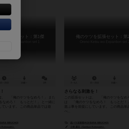
ツを拡張セット：第1傑
俺のケツを拡張セット：第
Ketsu wo Expantion set 1
Oreno Ketsu wo Expantion set 
15～20分
10歳～
1件
3～6人
15～20分
10歳～
！
さらなる刺激を！
は、 「俺のケツをなめろ！」 また
この拡張セットは、 「俺のケツをなめろ
をなめろ！ もっとだ！」 と一緒に
は 「俺のケツをなめろ！ もっとだ！」
しています。 この商品単品では遊
遊ぶ事を前提にしています。 この商品単
べ...
ARA SIBUCHO)
恋バラ支部長(KOI BARA SIBUCHO)
Kobayashi）
小林 源文（Genbun Kobayashi）