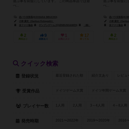
遊ぶ事を前提にしています。 この商品単品では遊
遊ぶ事を前提に
べ...
べ...
恋バラ支部長(KOI BARA SIBUCHO)
恋パラ支部長(KOIBA
小林 源文（Genbun Kobayashi）
小林 源文（Genbun 
全ファミ協会
ゲンブンゲームズ(GENBUNGAMES)
（株）スマッシュ(KABUSHIKIKAISHA SUMASSHU)
全ファミ協会
2
9
1
17
2
興味あり
経験あり
お気に入り
持ってる
興味あり
クイック検索
最近登録された順
紹介文あり
レビュ
登録状況
ドイツゲーム大賞
ドイツ年間ゲーム大賞
受賞作品
1人用
2人用
3～4人用
4～8人用
プレイヤー数
2021〜2022年
2019〜2020年
2016
発売時期