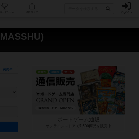
ログイン
カフェ/店舗
人気ボードゲーム
通販ストア
MASSHU)
発売年
ます。マニュアルを読む時間や参加者へのルール説明時間は含まれていないため、初めて遊
できるよう、中世ファンタジー・クッキング・海賊同士の対決など、ゲームコンセプトを絞
にボードゲームに慣れている方向けの絞込機能です。例えば「ダイスロール」はランダム値
ボードゲーム通販
オンラインストアで7,500商品を販売中