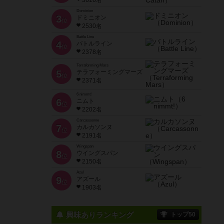
3616名
Dominion
3
ドミニオン
位
2530名
Battle Line
4
バトルライン
位
2378名
Terraforming Mars
5
テラフォーミングマーズ
位
2371名
6 nimmt!
6
ニムト
位
2202名
Carcassonne
7
カルカソンヌ
位
2191名
Wingspan
8
ウイングスパン
位
2150名
Azul
9
アズール
位
1903名
興味ありランキング
トップ50