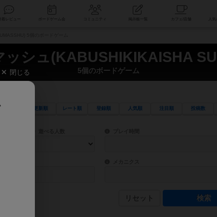
索
新着レビュー
ボードゲーム会
コミュニティ
掲示板一覧
SUMASSHU) 5個のボードゲーム
シュ(KABUSHIKIKAISHA SU
5個のボードゲーム
閉じる
、
更新順
レート順
登録順
人気順
注目順
投稿数
ワード検索ができます。
検索できます。
プレイ対象人数に含まれるボードゲームを指定します。
目安となる所要時間を指定することができ
遊べる人数
プレイ時間
物などモチーフ・ストーリーを指定することができます。直感的にゲームシステムを理解
ゲーム性を構成するコアシステムです。主
バー
メカニクス
リセット