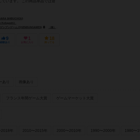
しています。 この商品単品では遊
RA SHIBUCHOU)
Kobayashi）
ゲンブンゲームズ(GENBUNGAMES)
（株）スマッシュ(KABUSHIKIKAISHA SUMASSHU)
9
1
18
経験あり
お気に入り
持ってる
ーあり
画像あり
フランス年間ゲーム大賞
ゲームマーケット大賞
〜2018年
2010〜2015年
2000〜2010年
1990〜2000年
1980〜1