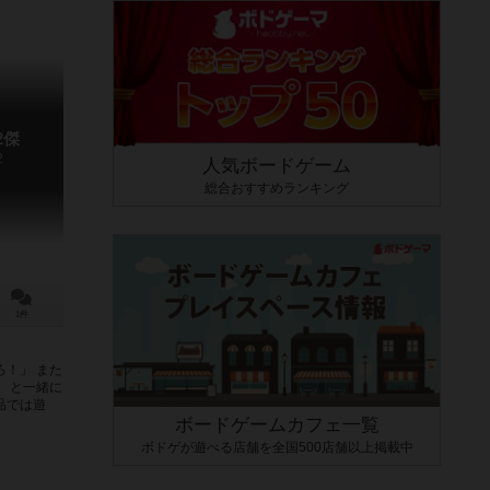
2傑
2
人気ボードゲーム
総合おすすめランキング
1件
！」 また
 と一緒に
品では遊
ボードゲームカフェ一覧
ボドゲが遊べる店舗を全国500店舗以上掲載中