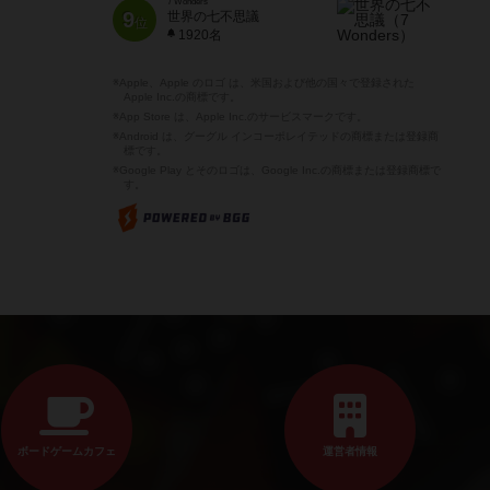
7 Wonders
9
世界の七不思議
位
1920名
※Apple、Apple のロゴ は、米国および他の国々で登録された
Apple Inc.の商標です。
※App Store は、Apple Inc.のサービスマークです。
※Android は、グーグル インコーポレイテッドの商標または登録商
標です。
※Google Play とそのロゴは、Google Inc.の商標または登録商標で
す。
ボードゲームカフェ
運営者情報