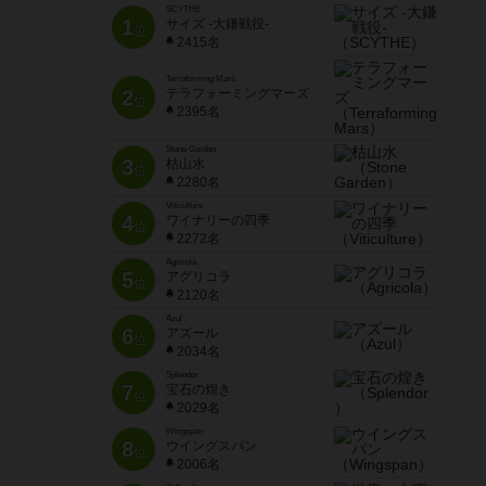
SCYTHE
1
サイズ -大鎌戦役-
位
2415名
Terraforming Mars
2
テラフォーミングマーズ
位
2395名
Stone Garden
3
枯山水
位
2280名
Viticulture
4
ワイナリーの四季
位
2272名
Agricola
5
アグリコラ
位
2120名
Azul
6
アズール
位
2034名
Splendor
7
宝石の煌き
位
2029名
Wingspan
8
ウイングスパン
位
2006名