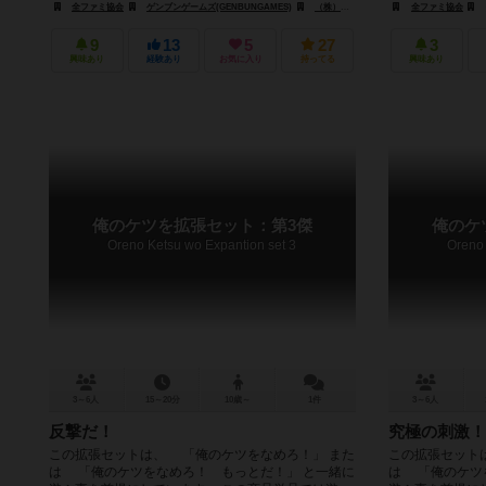
全ファミ協会
ゲンブンゲームズ(GENBUNGAMES)
（株）スマッシュ(KABUSHIKIKAISHA SUMASSHU)
全ファミ協会
9
13
5
27
3
興味あり
経験あり
お気に入り
持ってる
興味あり
俺のケツを拡張セット：第3傑
俺のケ
Oreno Ketsu wo Expantion set 3
Oreno 
3～6人
15～20分
10歳～
1件
3～6人
反撃だ！
究極の刺激！
この拡張セットは、 「俺のケツをなめろ！」 また
この拡張セット
は 「俺のケツをなめろ！ もっとだ！」 と一緒に
は 「俺のケツ