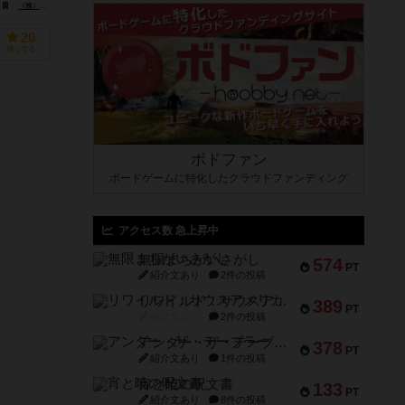
（株）スマッシュ(KABUSHIKIKAISHA SUMASSHU)
20
持ってる
ボドファン
ボードゲームに特化したクラウドファンディング
アクセス数 急上昇中
無限まちがいさがし
574
PT
紹介文あり
2件の投稿
リワイルド：サウスアメリカ
389
PT
紹介文なし
2件の投稿
アンダー・ザ・テーブラー
378
PT
紹介文あり
1件の投稿
宵と暁の呪文書
133
PT
紹介文あり
8件の投稿