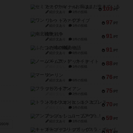
セミファイナル ～お前はまだ生きている～
103
PT
紹介文あり
1件の投稿
ワン・トゥ・ファイブ
97
PT
紹介文あり
1件の投稿
南北戦争
91
PT
紹介文あり
1件の投稿
ふたつの城の物語
91
PT
紹介文あり
6件の投稿
ノームズ・アット・ナイト
88
PT
紹介文なし
1件の投稿
マーリン
76
PT
紹介文あり
6件の投稿
フラットアイアン
75
PT
紹介文なし
2件の投稿
トランスオリエント・エクスプレス
70
PT
紹介文なし
1件の投稿
アンブッシュ！：ムーブアウト！
59
PT
紹介文あり
1件の投稿
990年
キャプテン・フリップ：イスラ・ボンバ
51
PT