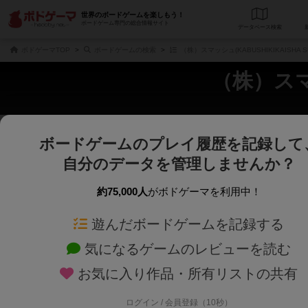
世界のボードゲームを楽しもう！
ボードゲーム専門の総合情報サイト
データベース
検
ボドゲーマTOP
ボードゲームの検索
（株）スマッシュ(KABUSHIKIKAISHA 
（株）スマッ
ボードゲームのプレイ履歴を記録して
さくさく表示
じっくり表示
自分のデータを管理しませんか？
商品名、商品説明文、デザイナー名、テーマ名、メカニクス名を対象にフリー
ゲームデザイナー名を指定して
フリーワード
ゲームデザイナー
約75,000人
がボドゲーマを利用中！
遊んだボードゲームを記録する
対象年齢を指定します。
世界観や登場人
対象年齢
テーマ/フレー
気になるゲームのレビューを読む
お気に入り作品・所有リストの共有
ログイン / 会員登録（10秒）