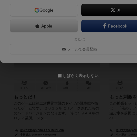
Google
X
Apple
Facebook
俺のケツをなめろ！ もっとだ！
俺のケ
または
（復刻版）
Oreno 
メールで会員登録
Oreno Ketsu wo Namero! Motto da!
しばらく表示しない
3～8人
15～20分
10歳～
2件
3～6人
もっとだ！
もっと刺激を
このゲームは第二次世界大戦のドイツの戦車戦を扱
この拡張セット
ったゲームです。 ２０１５年にリメークされたもの
は 「俺のケツ
のハードバージョンになります。 時は１９４４年の
遊ぶ事を前提に
ロシア某所。 スタ...
べ...
恋パラ支部長(KOIBARA SHIBUCHOU)
恋バラ支部長(KOI B
小林 源文（Genbun Kobayashi）
小林 源文（Genbun 