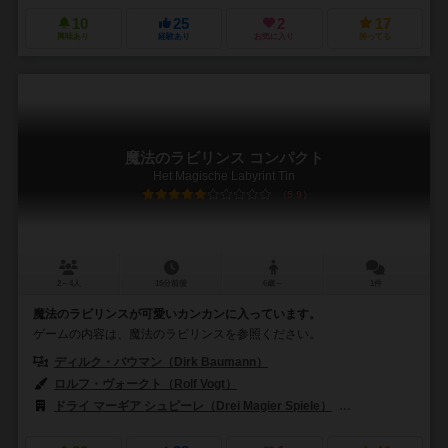
10
25
2
17
興味あり
経験あり
お気に入り
持ってる
魔法のラビリンス コンパクト
Het Magische Labyrint Tin
5.9
2～4人
15分前後
6歳～
1件
魔法のラビリンスが可愛いカンカンに入っています。
ゲームの内容は、魔法のラビリンスを参照ください。
ディルク・バウマン（Dirk Baumann）
ロルフ・ヴォークト（Rolf Vogt）
ドライ マーギア シュピーレ（Drei Magier Spiele）
ADCブラックファイ