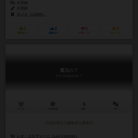
未登録
未登録
ロジス（LOGIS）
0
2
0
0
興味あり
経験あり
お気に入り
持ってる
魔法の７
Die Magische 7
2～4人
15分前後
8歳～
2件
作品説明文の編集者を募集中
レオ・コロヴィーニ（Leo Colovini）