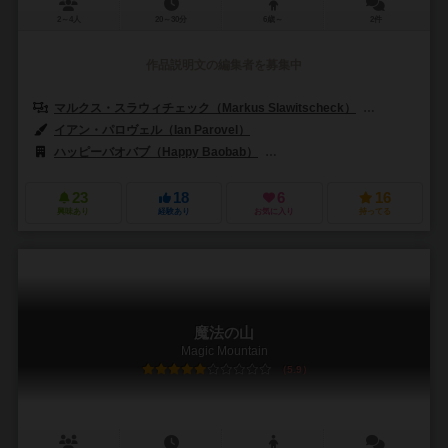
2～4人
20～30分
6歳～
2件
作品説明文の編集者を募集中
マルクス・スラウィチェック（Markus Slawitscheck）
アルノ・シュ
イアン・パロヴェル（Ian Parovel）
カミリア・ペルー（Camillia Pe
ハッピーバオバブ（Happy Baobab）
ブラックロックゲームズ（Black
23
18
6
16
興味あり
経験あり
お気に入り
持ってる
魔法の山
Magic Mountain
5.9