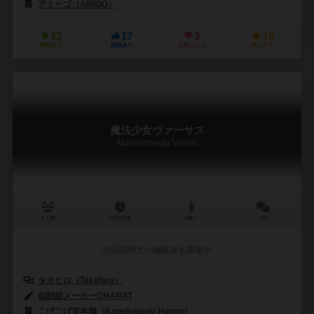
アミーゴ（AMIGO）
12
17
3
19
興味あり
経験あり
お気に入り
持ってる
魔法少女ヴァーサス
Mahoushoujo Versus
2人用
15分前後
9歳～
1件
作品説明文の編集者を募集中
タカヒロ（Takahiro）
似顔絵メーカーCHARAT
こげこげ堂本舗（Kogekogedo Honpo）