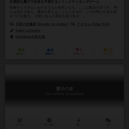
圧倒的な魔力で未来を予測するトリックテイキングゲーム
想像すらできないものまでもが現実となる、ここは魔法の店です。 時
には渇きを耐え、運命を変えることもできるが、いつの間にか首を締
めつける魔力。 大胆に自らの運命を切り拓き、...
木星の読書家 (Reader on Jupiter)
アヌキム (Anuc Kim)
Jules Lachaise
Dimidium木星文庫
6
9
1
12
興味あり
経験あり
お気に入り
持ってる
魔法の釜
Der Verflixte Zaubertrank
2～4人
20～30分
7歳～
0件