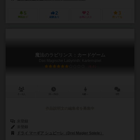
5
2
2
3
興味あり
経験あり
お気に入り
持ってる
魔法のラビリンス：カードゲーム
Das Magische Labyrinth: Kartenspiel
6.0
2～4人
15～25分
6歳～
0件
作品説明文の編集者を募集中
未登録
未登録
ドライ マーギア シュピーレ（Drei Magier Spiele）