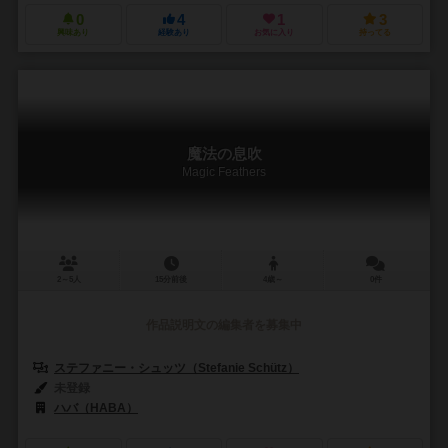
0
4
1
3
興味あり
経験あり
お気に入り
持ってる
魔法の息吹
Magic Feathers
2～5人
15分前後
4歳～
0件
作品説明文の編集者を募集中
ステファニー・シュッツ（Stefanie Schütz）
未登録
ハバ（HABA）