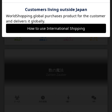
作品説明文の編集者を募集中
フランク・ベベンロス（Frank Bebenroth）
ロルフ・ヴォークト（Rolf Vogt）
ドライ マーギア シュピーレ（Drei Magier Spiele）
ギガミック（Gig
8
9
0
12
興味あり
経験あり
お気に入り
持ってる
数の魔法
Zahlen-Zauber
2～4人
20分前後
4歳～
0件