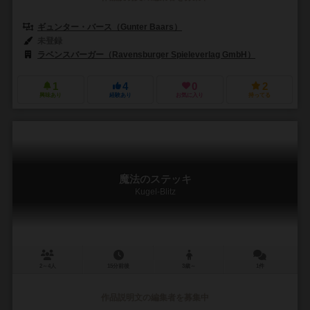
ギュンター・バース（Gunter Baars）
未登録
ラベンスバーガー（Ravensburger Spieleverlag GmbH）
1
4
0
2
興味あり
経験あり
お気に入り
持ってる
魔法のステッキ
Kugel-Blitz
2～4人
15分前後
3歳～
1件
作品説明文の編集者を募集中