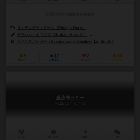
2～5人
30分前後
8歳～
1件
作品説明文の編集者を募集中
リュディガー・ドーン（Rüdiger Dorn）
グラハム・ホウルズ（Graham Howells）
ウォルター・ペッパール（Wal
ラベンスバーガー（Ravensburger Spieleverlag GmbH）
5
17
2
16
興味あり
経験あり
お気に入り
持ってる
魔法陣ラミー
Magic Gin Rummy
3～6人
20～60分
10歳～
0件