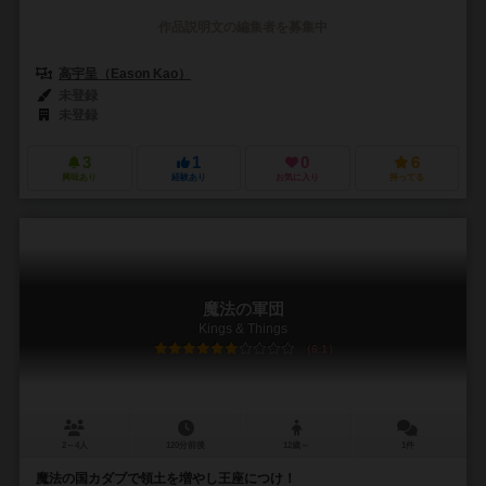
作品説明文の編集者を募集中
高宇呈（Eason Kao）
未登録
未登録
3
1
0
6
興味あり
経験あり
お気に入り
持ってる
魔法の軍団
Kings & Things
6.1
2～4人
120分前後
12歳～
1件
魔法の国カダブで領土を増やし王座につけ！