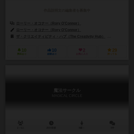
作品説明文の編集者を募集中
ローリー・オコナー（Rory O'Connor）
ローリー・オコナー（Rory O'Connor）
ザ・クリエイティビティ・ハブ（The Creativity Hub）
ゲームライト（
10
10
2
29
興味あり
経験あり
お気に入り
持ってる
魔法サークル
MAGICAL CIRCLE
2～5人
20分前後
8歳～
0件