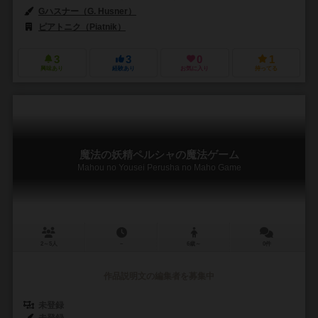
Gハスナー（G. Husner）
ピアトニク（Piatnik）
3
3
0
1
興味あり
経験あり
お気に入り
持ってる
魔法の妖精ペルシャの魔法ゲーム
Mahou no Yousei Perusha no Maho Game
2～5人
－
6歳～
0件
作品説明文の編集者を募集中
未登録
未登録