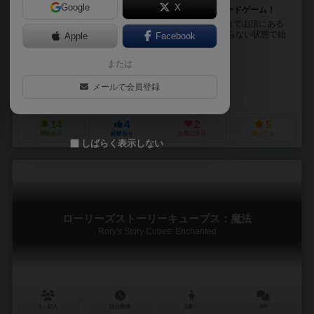
Google
X
魔法世界を舞台にした正体隠匿チーム戦すごろく型ボードゲーム！
プレイヤーは魔法世界を舞台に、２つのチームに分かれて山頂にある
城を目指して戦います。 初めは、誰が味方か敵かわからない状態で始
Apple
Facebook
まります。そのため、プレイヤーは他プレイヤーの...
または
板楽 良介（Ryosuke Sakaraku）
未登録
メールで会員登録
DMG
14
4
2
5
興味あり
経験あり
お気に入り
持ってる
しばらく表示しない
ローリーズストーリーキューブス：魔法
Rory's Story Cubes: Enchanted
1～12人
15分前後
8歳～
0件