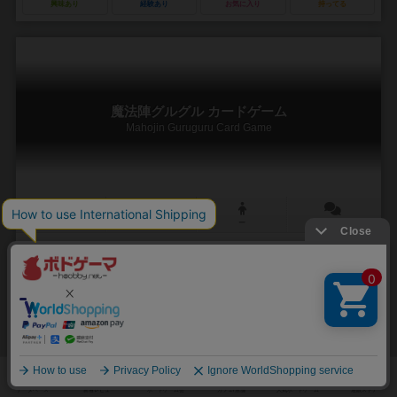
興味あり
経験あり
お気に入り
持ってる
魔法陣グルグル カードゲーム
Mahojin Guruguru Card Game
－
－
ー
0件
作品説明文の編集者を募集中
未登録
未登録
未登録
2
1
0
6
興味あり
経験あり
お気に入り
持ってる