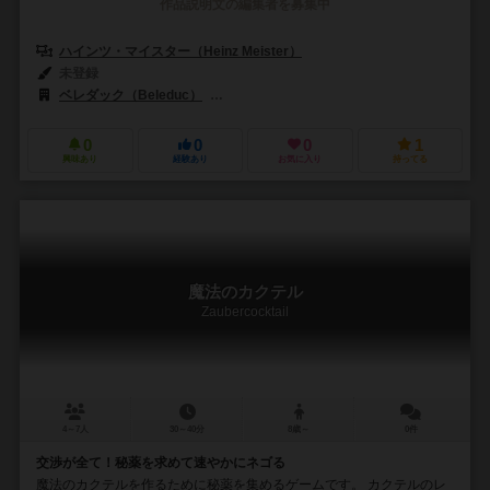
作品説明文の編集者を募集中
ハインツ・マイスター（Heinz Meister）
未登録
ベレダック（Beleduc）
ラベンスバーガー（Ravensburger Spielev
0
0
0
1
興味あり
経験あり
お気に入り
持ってる
魔法のカクテル
Zaubercocktail
4～7人
30～40分
8歳～
0件
交渉が全て！秘薬を求めて速やかにネゴる
魔法のカクテルを作るために秘薬を集めるゲームです。 カクテルのレ