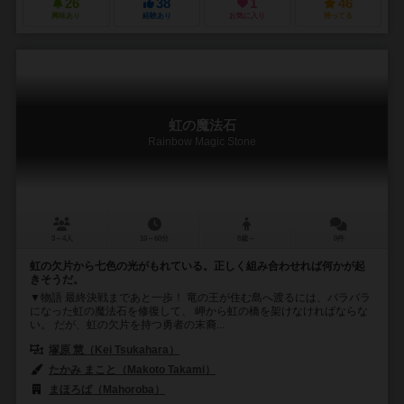
26
38
1
46
興味あり
経験あり
お気に入り
持ってる
虹の魔法石
Rainbow Magic Stone
3～4人
10～60分
8歳～
0件
虹の欠片から七色の光がもれている。正しく組み合わせれば何かが起
きそうだ。
▼物語 最終決戦まであと一歩！ 竜の王が住む島へ渡るには、バラバラ
になった虹の魔法石を修復して、 岬から虹の橋を架けなければならな
い。 だが、虹の欠片を持つ勇者の末裔...
塚原 慧（Kei Tsukahara）
たかみ まこと（Makoto Takami）
まほろば（Mahoroba）