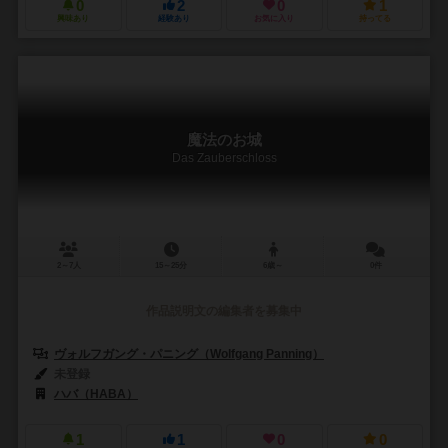
0
2
0
1
興味あり
経験あり
お気に入り
持ってる
魔法のお城
Das Zauberschloss
2～7人
15～25分
6歳～
0件
作品説明文の編集者を募集中
ヴォルフガング・パニング（Wolfgang Panning）
未登録
ハバ（HABA）
1
1
0
0