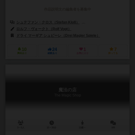
作品説明文の編集者を募集中
シュテファン・クロス（Stefan Kloß）
アンナ・オポルザー（Anna Op
ロルフ・ヴォークト（Rolf Vogt）
ドライ マーギア シュピーレ（Drei Magier Spiele）
10
24
1
7
興味あり
経験あり
お気に入り
持ってる
魔法の店
The Magic Shop
3～5人
15～35分
12歳～
0件