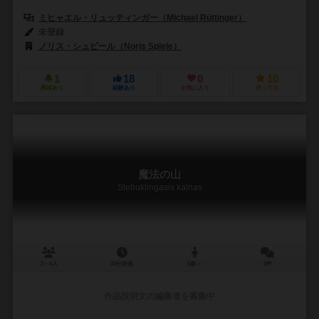
ミヒャエル・リュッティンガー（Michael Rüttinger）
未登録
ノリス・シュピール（Noris Spiele）
1
18
0
10
興味あり
経験あり
お気に入り
持ってる
魔法の山
Stebuklingasis kalnas
2～4人
30分前後
5歳～
0件
作品説明文の編集者を募集中