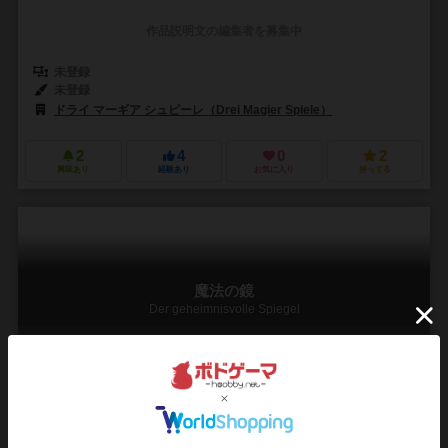
作品説明文の編集者を募集中
未登録
未登録
ドライ マーギア シュピーレ（Drei Magier Spiele）
2
4
0
2
興味あり
経験あり
お気に入り
持ってる
魔法の鏡
Der geheimnisvolle Spiegel
2～4人
15～25分
5歳～
0件