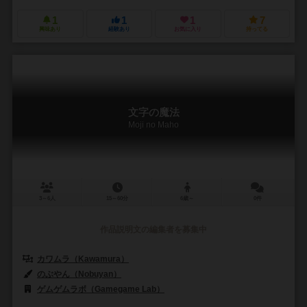
1
1
1
7
興味あり
経験あり
お気に入り
持ってる
文字の魔法
Moji no Maho
3～6人
15～60分
6歳～
0件
作品説明文の編集者を募集中
カワムラ（Kawamura）
のぶやん（Nobuyan）
ゲムゲムラボ（Gamegame Lab）