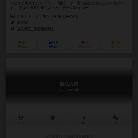
シピが公開されたらラウンド開始、皆一斉に秘薬交換の交渉を始めま
す。 交換の必要が無くなったら自分の駒をボー...
アルント・ビーネン（Arnd Beenen）
未登録
コスモス（KOSMOS）
11
12
0
16
興味あり
経験あり
お気に入り
持ってる
魔法の森
Zauberwald
2～4人
－
6歳～
0件
作品説明文の編集者を募集中