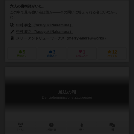
六人の魔術師がいた。
この中で最も強い者は誰か――その問いに答えられる者はいなかっ
た。
中村 泰之（Yasuyuki Nakamura）
中村 泰之（Yasuyuki Nakamura）
メリー アンドリュー ワークス（merry-andrew-works）
5
3
1
12
興味あり
経験あり
お気に入り
持ってる
魔法の湖
Der geheimnisvolle Zaubersee
2～5人
15分前後
5歳～
0件