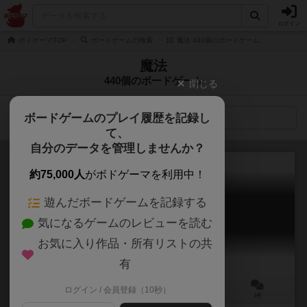
ログイン
ボドゲーマTOP
ボードゲームの検索
魔法 440個のボードゲーム
魔法
440個のボードゲーム
閉じる
ボードゲームのプレイ履歴を記録し
検索メニュー
て、
自分のデータを管理しませんか？
約75,000人
がボドゲーマを利用中！
遊んだボードゲームを記録する
魔法競争
気になるゲームのレビューを読む
Mahou Kyoso
お気に入り作品・所有リストの共
有
ログイン / 会員登録（10秒）
2～8人
20～60分
12歳～
1件