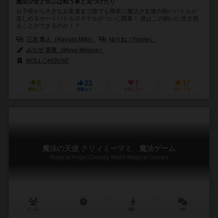
魔法少女と伝ふは戦う事と見つけたり
お子様から大きなお友達まで誰でも簡単に魔法少女達の熱いバトルが
楽しめるカードバトルロイヤルがついに開幕！ 君はこの戦いに生き残
ることができるのか！？
三木 隼人（Hayato Miki）
ゆりね（Yurine）
みなせ 真夜（Mayo Minase）
ROLL◇HOUSE
9
23
7
17
興味あり
経験あり
お気に入り
持ってる
魔法の天使 クリィミーマミ 魔法ゲーム
Magical Angel Creamy Mami Magical Games
2～5人
－
6歳～
1件