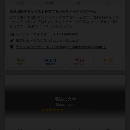
2～8人
10分前後
6歳～
2件
高速回転するイラストを当てるパーティークイズゲーム
コマに乗って回転するイラストを当てるゲームです。 24種類のイラス
トからランダムに選ばれたイラストチップを特殊なコマに乗せて回転
させます。 正解のイラストがわかったら...
ハインツ・マイスター（Heinz Meister）
ヨアヒム・クラウス（Joachim Krause）
ウォルター・ペッパール（Wal
ラベンスバーガー（Ravensburger Spieleverlag GmbH）
25
184
19
104
興味あり
経験あり
お気に入り
持ってる
魔法のカギ
Magic Keys
6.1