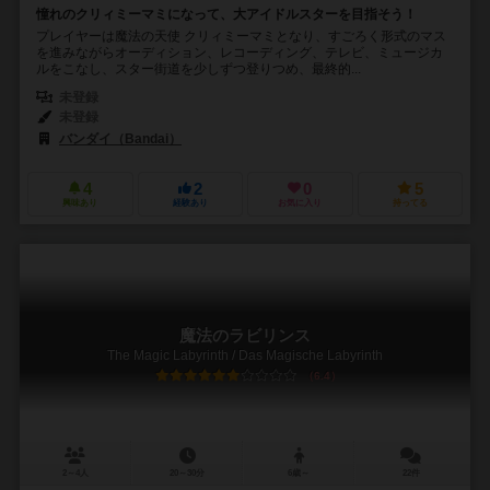
憧れのクリィミーマミになって、大アイドルスターを目指そう！
プレイヤーは魔法の天使 クリィミーマミとなり、すごろく形式のマス
を進みながらオーディション、レコーディング、テレビ、ミュージカ
ルをこなし、スター街道を少しずつ登りつめ、最終的...
未登録
未登録
バンダイ（Bandai）
4
2
0
5
興味あり
経験あり
お気に入り
持ってる
魔法のラビリンス
The Magic Labyrinth / Das Magische Labyrinth
6.4
2～4人
20～30分
6歳～
22件