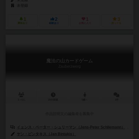
未登録
1
2
1
3
興味あり
経験あり
お気に入り
持ってる
魔法の山カードゲーム
Zauberzwerg
1～6人
20分前後
5歳～
1件
作品説明文の編集者を募集中
イェンス・ペーター・シュリーマン（Jens-Peter Schliemann）
ベ
ヤン・ビンタキス（Jan Bintakis）