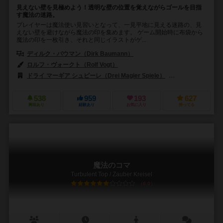
見えない壁を見極めよう！透明な壁の位置を覚えながらゴールを目指
す魔法の迷路。
プレイヤーは魔法使い見習いとなって、一見平地に見える迷路の、見
えない壁を避けながら魔法の印を集めます。 ゲーム開始時に布袋から
魔法の印を一枚引き、それと同じイラストがゲ...
ディルク・バウマン（Dirk Baumann）
ロルフ・ヴォークト（Rolf Vogt）
ドライ マーギア シュピーレ（Drei Magier Spiele）
ADCブラックファイ
538
959
193
627
興味あり
経験あり
お気に入り
持ってる
魔法のコマ
Turbulent Top / Zauber Kreisel
6.0