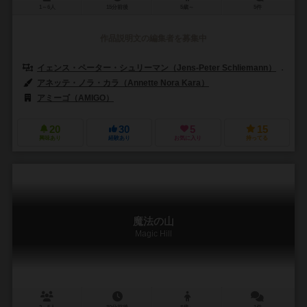
1～6人
15分前後
5歳～
5件
作品説明文の編集者を募集中
イェンス・ペーター・シュリーマン（Jens-Peter Schliemann）
ベ
アネッテ・ノラ・カラ（Annette Nora Kara）
アミーゴ（AMIGO）
20
30
5
15
興味あり
経験あり
お気に入り
持ってる
魔法の山
Magic Hill