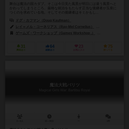
舞台は魔法の国カダブ。そこは今日見た風景が明日には違う風景へと
かわってしまうところ。厳格な統治をもたらす正当な後継者が玉座に
つくのを求めている地。そしてその後継者はキミかもし...
ドグ・カフマン（Doug Kaufman）
ロバート・クンツ（Robert J. K
レイ＝メル・コーネリアス（Ray-Mel Cornelius）
チャールズ・エリオッ
ゲームズ・ワークショップ（Games Workshop .）
ホビージャパン（H
31
64
23
75
興味あり
経験あり
お気に入り
持ってる
魔法大戦バリツ
Magical Girls War: Bartitsu Royal
3～6人
15～30分
ー
1件