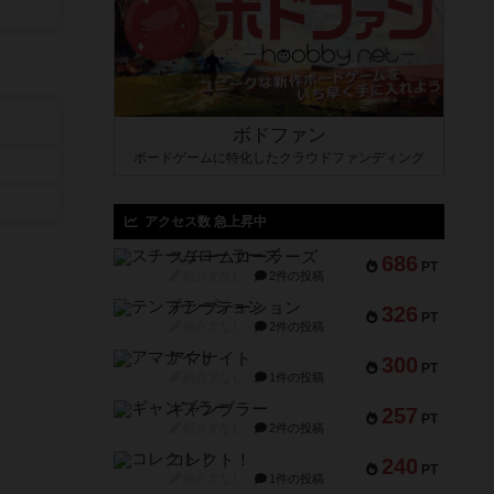
ボドファン
ボードゲームに特化したクラウドファンディング
アクセス数 急上昇中
スチームローラーズ
686
PT
紹介文なし
2件の投稿
テンプテーション
326
PT
紹介文なし
2件の投稿
アマナイト
300
PT
紹介文なし
1件の投稿
ギャンブラー
257
PT
紹介文なし
2件の投稿
コレクト！
240
PT
紹介文なし
1件の投稿