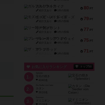
ガルフストライク
80
PT
紹介文あり
1件の投稿
モズビ－ズ・レイダ－ズ
79
PT
紹介文あり
1件の投稿
リー対グラント
77
PT
紹介文あり
1件の投稿
ブレーキング・アウェイ
75
PT
紹介文あり
4件の投稿
ザ・フラッド
71
PT
紹介文なし
1件の投稿
お気に入りランキング
トップ50
Splendor
1
宝石の煌き
位
4040名
Die Siedler von Catan
2
カタン
位
3616名
Dominion
3
ドミニオン
位
2528名