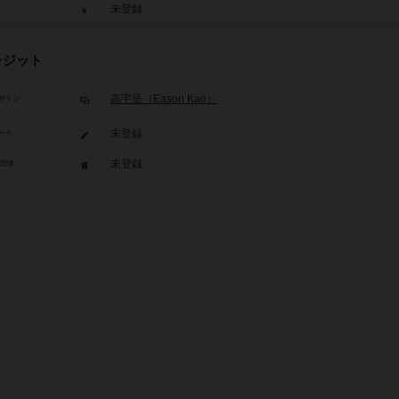
未登録
レジット
高宇呈（Eason Kao）
ザイン
未登録
ーク
未登録
/団体