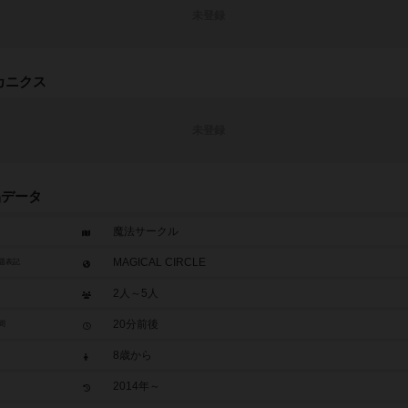
未登録
カニクス
未登録
品データ
魔法サークル
MAGICAL CIRCLE
題表記
2人～5人
20分前後
間
8歳から
2014年～