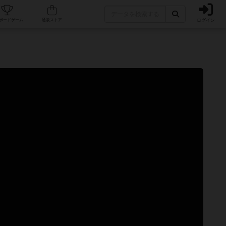
ログイン
カフェ/店舗
人気ボードゲーム
通販ストア