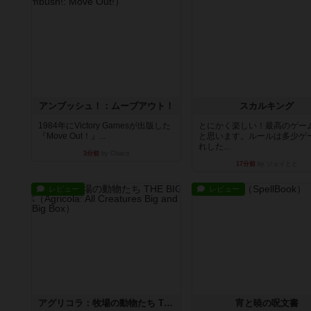
アンブッシュ！：ムーブアウト！
スカルキング
1984年にVictory Gamesが出版した
とにかく楽しい！最高のゲー
『Move Out！』...
と思います。ルールは多少ゲ
れした...
3分前
by Chaco
17分前
by ジェイとと
レビュー
レビュー
アグリコラ：牧場の動物たち THE BIG BOX
宵と暁の呪文書