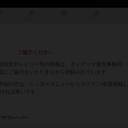
ュー
店舗/
カフェ
リプレイ
日記
戦略
・コツ
ルール
ご協力ください
説明文やレビュー等の情報は、ボドゲーマ運営事務局・
様にご協力をいただきながら登録されています。
存知の方は、ヘッダーメニューからログイン/会員登録
だければ幸いです。
ーマ/フレーバー