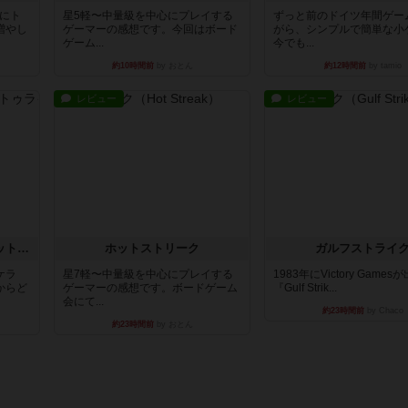
魔にト
星5軽〜中量級を中心にプレイする
ずっと前のドイツ年間ゲー
増やし
ゲーマーの感想です。今回はボード
がら、シンプルで簡単な小
ゲーム...
今でも...
約10時間前
by おとん
約12時間前
by tamio
レビュー
レビュー
チケットトゥライド / チケットトゥライドアメリカ
ホットストリーク
ガルフストライ
ケラ
星7軽〜中量級を中心にプレイする
1983年にVictory Game
からど
ゲーマーの感想です。ボードゲーム
『Gulf Strik...
会にて...
約23時間前
by Chaco
約23時間前
by おとん