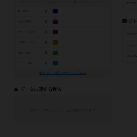
トグルスイッチを押すとプレイ感（
※
）の投票ができます
参考価格
0
運・確率
ク
0
戦略・判断力
0
交渉・立ち回り
ゲームデ
0
心理戦・ブラフ
アートワ
0
攻防・戦闘
関連企業
0
アート・外見
似たプレイ感のゲームを探す→
データに関する報告
ログインするとフォームが表示されます