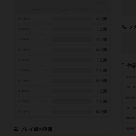
レーティングを行うには
ログイン
が必要です
-
非公開
10点の人
メ
-
非公開
9点の人
-
非公開
8点の人
-
非公開
7点の人
-
非公開
6点の人
作
-
非公開
5点の人
タイトル
-
非公開
4点の人
原題・英
-
非公開
3点の人
参加人数
-
非公開
2点の人
プレイ時
-
非公開
1点の人
対象年齢
プレイ感の評価
発売時期