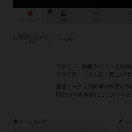
1
ゲーム
トップ
画像
動画
レビ
台湾作
当サイトに掲載されている作品
デザイナーご本人様・有志の皆
魔法サークルの特徴や概要を御
明文の作成/編集にご協力いた
レーティング
テ