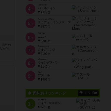
Battle Line
4
バトルライン
位
2377名
Terraforming Mars
5
テラフォーミングマーズ
位
2370名
6 nimmt!
6
ニムト
位
2201名
、海外の
Carcassonne
型のダイ
7
カルカソンヌ
位
2190名
Wingspan
8
ウイングスパン
位
2149名
Azul
9
アズール
位
1903名
興味ありランキング
トップ50
SCYTHE
1
サイズ -大鎌戦役-
位
2415名