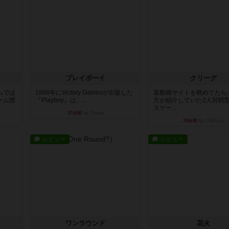
プレイボーイ
クリーグ
ムでは
1986年にVictory Gamesが出版した
某動画サイトを眺めてたら
ーム慣
『Playboy』は、...
方が紹介していた2人対戦
スゲー...
37分前
by Chaco
39分前
by OSAっち
レビュー
レビュー
ワンラウンド
花火