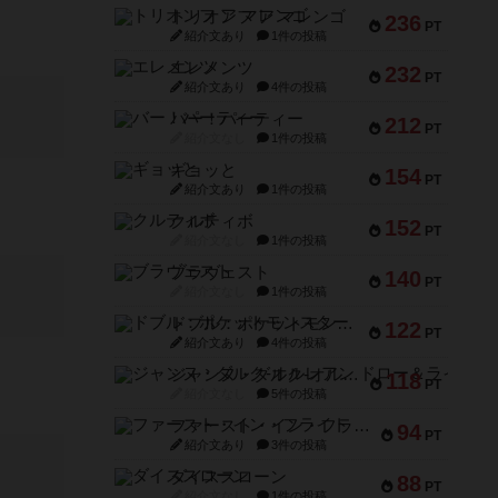
トリオンフ ア マレンゴ
236
PT
紹介文あり
1件の投稿
エレメンツ
232
PT
紹介文あり
4件の投稿
バー！パーティー
212
PT
紹介文なし
1件の投稿
ギョッと
154
PT
紹介文あり
1件の投稿
クルティボ
152
PT
紹介文なし
1件の投稿
ブラヴェスト
140
PT
紹介文なし
1件の投稿
ドブル：ポケットモンスター
122
PT
紹介文あり
4件の投稿
ジャンヌ・ダルク-オルレアン ドロー＆ライト
118
PT
紹介文なし
5件の投稿
ファースト・イン・フライト
94
PT
紹介文あり
3件の投稿
ダイススローン
88
PT
紹介文なし
1件の投稿