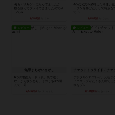
長らく積みゲーになってましたが、
4/5点呪文を修得したり使い
腰を据えてプレイできましたのでや
ークンを捧げたりして得点を
ってみ...
てい...
約3時間前
by くみ
約6時間前
by ワタル
レビュー
レビュー
無限まちがいさがし
6つの場面カード（表、裏で違う
デジタルソロプレイ。元祖チ
絵）が何枚かあり、そのうち3つ選
イ？マップがたくさん出てる
んで、同...
れをプレ...
約14時間前
by ジェイとと
約16時間前
by おーちゃん