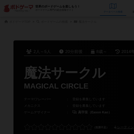
世界のボードゲームを楽しもう！
ボードゲーム専門の総合情報サイト
データベース
検
ボドゲーマTOP
ボードゲームの検索
魔法サークル
2人～5人
20分前後
8歳～
2014
魔法サークル
MAGICAL CIRCLE
テーマ/フレーバー
：
登録を募集しています
メカニクス
：
登録を募集しています
ゲームデザイナー
：
高宇呈（Eason Kao）
レーティン