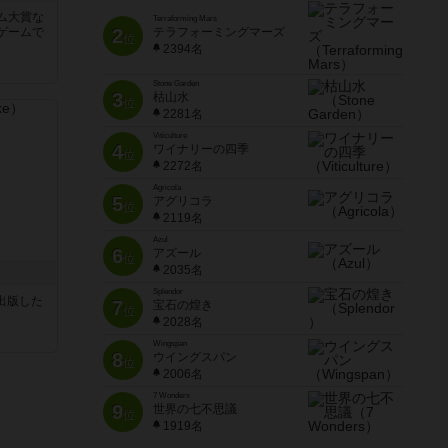
ム大賞な
Terraforming Mars
ゲームで
2
テラフォーミングマーズ
位
2394名
Stone Garden
3
枯山水
位
2281名
Viticulture
4
ワイナリーの四季
位
2272名
Agricola
5
アグリコラ
位
2119名
Azul
6
アズール
位
2035名
ク
Splendor
sが出版した
7
宝石の煌き
位
2028名
Wingspan
8
ウイングスパン
位
2006名
7 Wonders
9
世界の七不思議
位
1919名