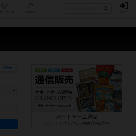
ログイン
カフェ/店舗
人気ボードゲーム
通販ストア
発売年
ます。マニュアルを読む時間や参加者へのルール説明時間は含まれていないため、初めて遊
できるよう、中世ファンタジー・クッキング・海賊同士の対決など、ゲームコンセプトを絞
にボードゲームに慣れている方向けの絞込機能です。例えば「ダイスロール」はランダム値
ボードゲーム通販
オンラインストアで7,500商品を販売中