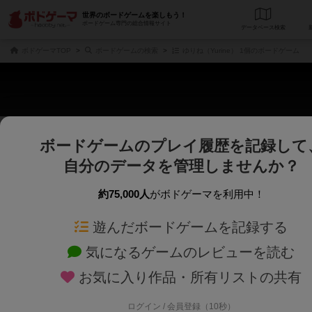
世界のボードゲームを楽しもう！
ボードゲーム専門の総合情報サイト
データベース
検
ボドゲーマTOP
ボードゲームの検索
ゆりね（Yurine） 1個のボードゲーム
ボードゲームのプレイ履歴を記録して
さくさく表示
じっくり表示
自分のデータを管理しませんか？
商品名、商品説明文、デザイナー名、テーマ名、メカニクス名を対象にフリー
ゲームデザイナー名を指定して
フリーワード
ゲームデザイナー
約75,000人
がボドゲーマを利用中！
遊んだボードゲームを記録する
対象年齢を指定します。
世界観や登場人
対象年齢
テーマ/フレー
気になるゲームのレビューを読む
お気に入り作品・所有リストの共有
ログイン / 会員登録（10秒）