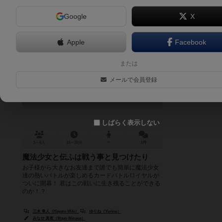
Google
X
Apple
Facebook
魔法大戦バリツ
または
Magical Girls War: Bartitsu Royal
メールで会員登録
しばらく表示しない
3～6人
15～30分
ー
1件
魔法少女と伝ふは戦う事と見つけたり
お子様から大きなお友達まで誰でも簡単に魔法少女
達の熱いバトルが楽しめるカードバトルロイヤルが
ついに開幕！ 君はこの戦いに生き残ることができる
のか！？
三木 隼人（Hayato Miki）
ゆりね（Yurine）
みなせ 真夜（Mayo Minase）