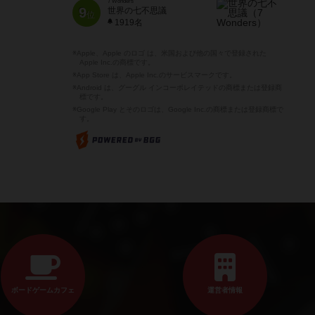
7 Wonders
9
世界の七不思議
位
1919名
※Apple、Apple のロゴ は、米国および他の国々で登録された
Apple Inc.の商標です。
※App Store は、Apple Inc.のサービスマークです。
※Android は、グーグル インコーポレイテッドの商標または登録商
標です。
※Google Play とそのロゴは、Google Inc.の商標または登録商標で
す。
ボードゲームカフェ
運営者情報