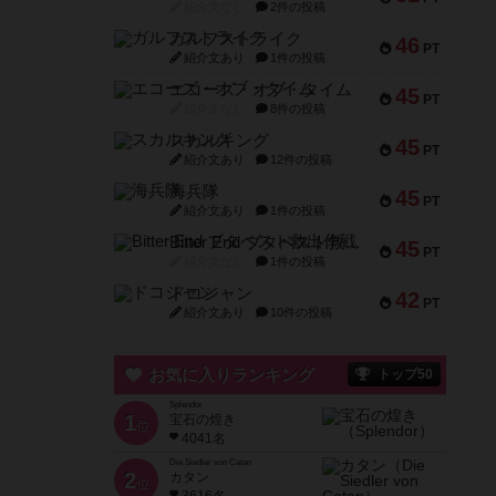
紹介文なし
2件の投稿
ガルフストライク
46
PT
紹介文あり
1件の投稿
エコーズ・オブ・タイム
45
PT
紹介文なし
8件の投稿
スカルキング
45
PT
紹介文あり
12件の投稿
海兵隊
45
PT
紹介文あり
1件の投稿
Bitter End ブタペスト救出作戦
45
PT
紹介文なし
1件の投稿
ドコジャン
42
PT
紹介文あり
10件の投稿
お気に入りランキング
トップ50
Splendor
1
宝石の煌き
位
4041名
Die Siedler von Catan
2
カタン
位