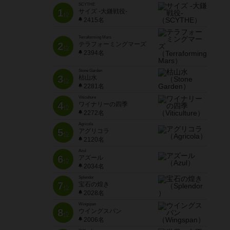
SCYTHE
1
サイズ -大鎌戦役-
位
2415名
Terraforming Mars
2
テラフォーミングマーズ
位
2394名
Stone Garden
3
枯山水
位
2281名
Viticulture
4
ワイナリーの四季
位
2272名
Agricola
5
アグリコラ
位
2120名
Azul
6
アズール
位
2034名
Splendor
7
宝石の煌き
位
2028名
Wingspan
8
ウイングスパン
位
2006名