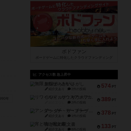
ボドファン
ボードゲームに特化したクラウドファンディング
アクセス数 急上昇中
無限まちがいさがし
574
PT
紹介文あり
2件の投稿
リワイルド：サウスアメリカ
389
990年
PT
紹介文なし
2件の投稿
アンダー・ザ・テーブラー
378
PT
紹介文あり
1件の投稿
宵と暁の呪文書
133
PT
紹介文あり
8件の投稿