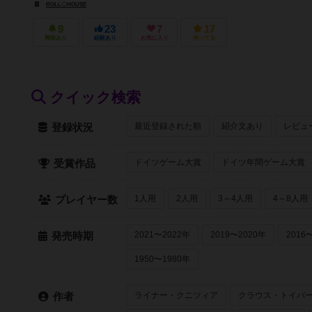
ROLL◇HOUSE
9
23
7
17
興味あり
経験あり
お気に入り
持ってる
クイック検索
最近登録された順
紹介文あり
レビュ
登録状況
ドイツゲーム大賞
ドイツ年間ゲーム大賞
受賞作品
1人用
2人用
3～4人用
4～8人用
プレイヤー数
2021〜2022年
2019〜2020年
2016
発売時期
1950〜1980年
ライナー・クニツィア
クラウス・トイバ
作者