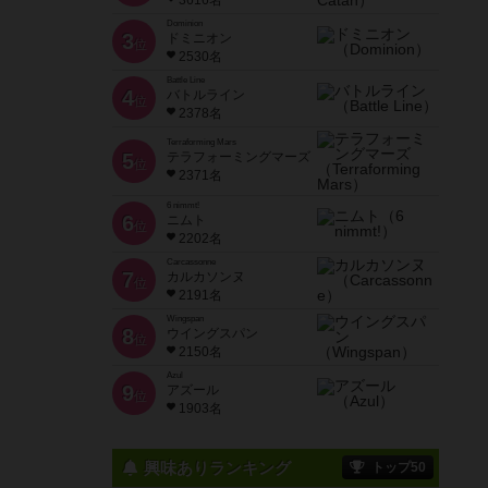
3616名
Dominion
3
ドミニオン
位
2530名
Battle Line
4
バトルライン
位
2378名
Terraforming Mars
5
テラフォーミングマーズ
位
2371名
6 nimmt!
6
ニムト
位
2202名
Carcassonne
7
カルカソンヌ
位
2191名
Wingspan
8
ウイングスパン
位
2150名
Azul
9
アズール
位
1903名
興味ありランキング
トップ50