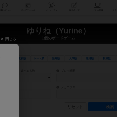
索
新着レビュー
ボードゲーム会
コミュニティ
掲示板一覧
ゆりね（Yurine）
1個のボードゲーム
閉じる
、
更新順
レート順
登録順
人気順
注目順
投稿数
ワード検索ができます。
検索できます。
プレイ対象人数に含まれるボードゲームを指定します。
目安となる所要時間を指定することができ
遊べる人数
プレイ時間
物などモチーフ・ストーリーを指定することができます。直感的にゲームシステムを理解
ゲーム性を構成するコアシステムです。主
バー
メカニクス
リセット