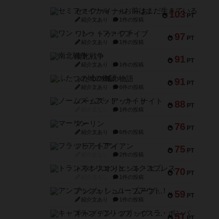
セミファイナル ～お前はまだ生きている～
103
PT
紹介文あり
1件の投稿
ワン・トゥ・ファイブ
97
PT
紹介文あり
1件の投稿
南北戦争
91
PT
紹介文あり
1件の投稿
ふたつの城の物語
91
PT
紹介文あり
6件の投稿
ノームズ・アット・ナイト
88
PT
紹介文なし
1件の投稿
マーリン
76
PT
紹介文あり
6件の投稿
フラットアイアン
75
PT
紹介文なし
2件の投稿
トランスオリエント・エクスプレス
70
PT
紹介文なし
1件の投稿
アンブッシュ！：ムーブアウト！
59
PT
紹介文あり
1件の投稿
キャプテン・フリップ：イスラ・ボンバ
51
PT