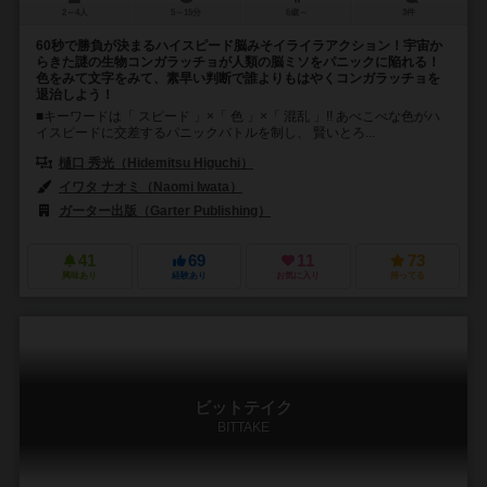
2～4人
5～15分
6歳～
3件
60秒で勝負が決まるハイスピード脳みそイライラアクション！宇宙か
らきた謎の生物コンガラッチョが人類の脳ミソをパニックに陥れる！
色をみて文字をみて、素早い判断で誰よりもはやくコンガラッチョを
退治しよう！
■キーワードは「 スピード 」×「 色 」×「 混乱 」!! あべこべな色がハ
イスピードに交差するパニックバトルを制し、 賢いとろ...
樋口 秀光（Hidemitsu Higuchi）
イワタ ナオミ（Naomi Iwata）
ガーター出版（Garter Publishing）
41
69
11
73
興味あり
経験あり
お気に入り
持ってる
ビットテイク
BITTAKE