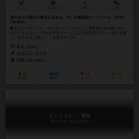
1～4人
45～60分
14歳～
2件
君の全ての選択が勝負を決める、デッキ構築型カードゲーム「VIVID
ENGINE」
◼️オススメポイント ・デッキシャッフルなし！運要素を最低限に抑え
たデッキビルド ・巨大な中央ボードに広がる異世界をドール達と探索
し、相手を出し抜け！ ・拡張含めて20...
あま（ama）
エカニス・エニカ
96組（96 gumi）
41
60
13
78
興味あり
経験あり
お気に入り
持ってる
ビッドコイン：新版
BiD COIN: New edition