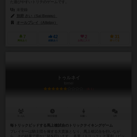
た遊びやすいトリテのゲームです。
未登録
別府 さい（Sai Beppu）
オールプレイ（Allplay）
7
42
2
31
興味あり
経験あり
お気に入り
持ってる
トゥルネイ
tornei
6.1
3～4人
30分前後
12歳～
1件
毎トリックビッドする馬上槍試合のトリックテイキングゲーム
プレイヤーは騎士団を擁する大貴族となり、馬上槍試合を行いなが
ら、その結果で密かに賭を行います。 名誉（トリック）と実利（ビッ