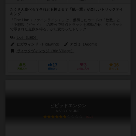
3～4人
20～30分
10歳～
2件
たくさん食べる？それとも控える？「紙一重」が楽しいトリックテイ
キング
『Fine Line（ファインライン）』は、獲得したカードの「枚数」と
「予想数（ビッド）」の差分で得点トラックを移動させ、各トラック
で示された点数を得る、少し変わったトリック...
レオ（LEO）
ヒガウィンド（Higawind）
アゴミ（Agomi）
ヴィックヴィレッジ（Vic Village）
5
17
3
16
興味あり
経験あり
お気に入り
持ってる
ビビッドエンジン
VIVID ENGINE
6.2