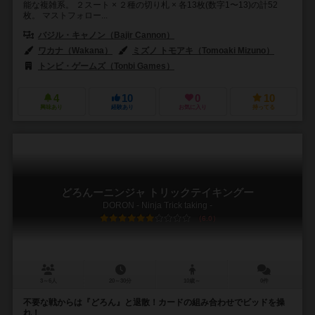
能な複雑系。 ２スート × ２種の切り札 × 各13枚(数字1〜13)の計52
枚。 マストフォロー...
バジル・キャノン（Bajir Cannon）
ワカナ（Wakana）
ミズノ トモアキ（Tomoaki Mizuno）
トンビ・ゲームズ（Tonbi Games）
4
10
0
10
興味あり
経験あり
お気に入り
持ってる
どろんーニンジャ トリックテイキングー
DORON - Ninja Trick taking -
6.0
3～6人
20～30分
10歳～
0件
不要な戦からは『どろん』と退散！カードの組み合わせでビッドを操
れ！