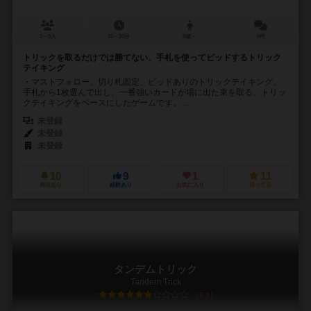
3～5人
15～20分
8歳～
0件
トリックを取るだけでは勝てない、手札を使ってビッドするトリック
テイキング
・マストフォロー、切り札固定、ビッドありのトリックテイキング。
手札から1枚選んで出し、一番強いカードが場に出た束を取る、トリッ
クテイキングをベースにしたゲームです。 ...
未登録
未登録
未登録
10
9
1
11
興味あり
経験あり
お気に入り
持ってる
タンデムトリック
Tandem Trick
6.1