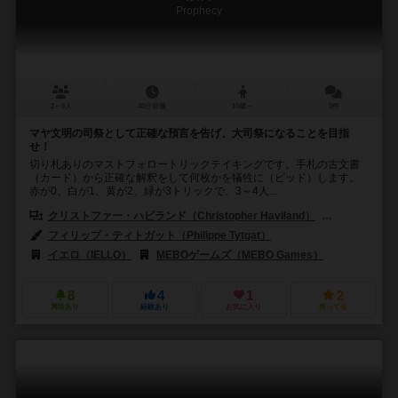
Prophecy
2～6人
40分前後
10歳～
0件
マヤ文明の司祭として正確な預言を告げ、大司祭になることを目指
せ！
切り札ありのマストフォロートリックテイキングです。手札の古文書
（カード）から正確な解釈をして何枚かを犠牲に（ビッド）します。
赤が0、白が1、黄が2、緑が3トリックで、3～4人...
クリストファー・ハビランド（Christopher Haviland）
ロバート・A・
フィリップ・ティトガット（Philippe Tytgat）
イエロ（IELLO）
MEBOゲームズ（MEBO Games）
8
4
1
2
興味あり
経験あり
お気に入り
持ってる