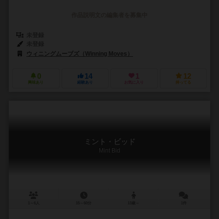
作品説明文の編集者を募集中
未登録
未登録
ウィニングムーブズ（Winning Moves）
0
14
1
12
興味あり
経験あり
お気に入り
持ってる
ミント・ビッド
Mint Bid
1～6人
15～60分
13歳～
1件