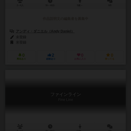
2～6人
30～40分
8歳～
0件
作品説明文の編集者を募集中
アンディ・ダニエル（Andy Daniel）
未登録
未登録
0
2
0
0
興味あり
経験あり
お気に入り
持ってる
ファインライン
Fine Line