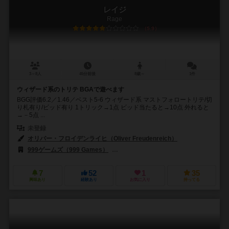
レイジ
Rage
5.9
3～8人
45分前後
8歳～
1件
ウィザード系のトリテ BGAで遊べます
BGG評価6.2／1.46／ベスト5-6 ウィザード系 マストフォロートリテ/切
り札有り/ビッド有り 1トリック→1点 ビッド当たると→10点 外れると
→－5点 ...
未登録
オリバー・フロイデンライヒ（Oliver Freudenreich）
999ゲームズ（999 Games）
アミーゴ シュピール+フライツァイト（Amigo 
7
52
1
35
興味あり
経験あり
お気に入り
持ってる