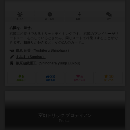
3～4人
20～30分
10歳～
2件
右隣を、差せ。
右隣に相乗りできるトリックテイキングです。 右隣のプレイヤーがリ
ードスートを出しているときのみ、同じスートで相乗りすることがで
きます。相乗りが起きると、その2人のカード...
篠原 良英（Yoshiteru Shinohara）
すみす（Sumisu）
篠原遊戯重工（Shinohara yuugi juukou）
5
23
5
10
興味あり
経験あり
お気に入り
持ってる
変幻トリック プロティアン
Protean