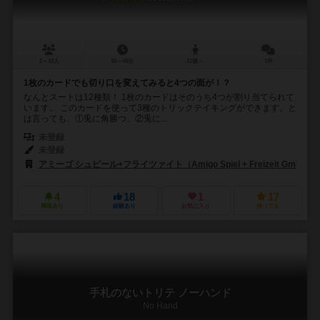
2～10人
30～45分
12歳～
1件
1枚のカードでも切り口を変えてみると4つの面が！？
なんとスートは12種類！ 1枚のカードはそのうち4つが割り当てられて
います。 このカードを使って3種のトリックテイキングができます。と
は言っても、①兎に角勝つ、②兎に...
未登録
未登録
アミーゴ シュピール+フライツァイト（Amigo Spiel + Freizeit GmbH）
4
18
1
17
興味あり
経験あり
お気に入り
持ってる
手札のないトリテ ノーハンド
No Hand