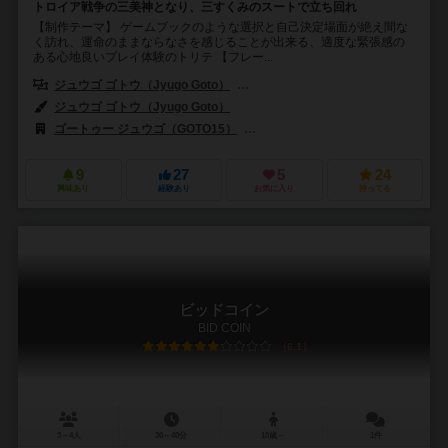
トロイア戦争の三美神となり、三すくみのスートで立ち回れ
【制作テーマ】 ゲームブックのような選択と自己決定場面が絶え間な
く訪れ、運命のままならなさを感じることが出来る、適度な緊張感の
ある心地良いプレイ体験のトリテ 【フレー...
ジュウゴ ゴトウ（Jyugo Goto）
イクミ オザワ（Ikumi Ozawa）
ジュウゴ ゴトウ（Jyugo Goto）
ゴートゥー ジュウゴ（GOTO15）
シオダ ノブユキ（Nobuyuki Shio
9
27
5
24
興味あり
経験あり
お気に入り
持ってる
ビッドコイン
BID COIN
6.1
3～4人
30～40分
10歳～
1件