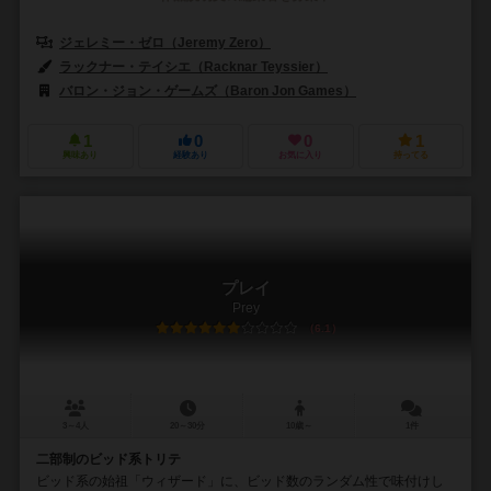
ジェレミー・ゼロ（Jeremy Zero）
ラックナー・テイシエ（Racknar Teyssier）
バロン・ジョン・ゲームズ（Baron Jon Games）
1
0
0
1
興味あり
経験あり
お気に入り
持ってる
プレイ
Prey
6.1
3～4人
20～30分
10歳～
1件
二部制のビッド系トリテ
ビッド系の始祖「ウィザード」に、ビッド数のランダム性で味付けし