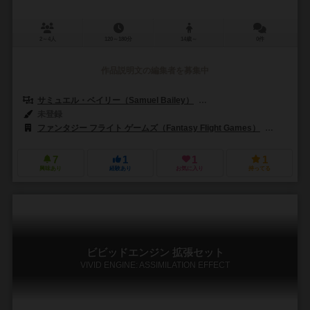
2～4人
120～180分
14歳～
0件
作品説明文の編集者を募集中
サミュエル・ベイリー（Samuel Bailey）
ジェームズ・クニッフェン（Ja
未登録
ファンタジー フライト ゲームズ（Fantasy Flight Games）
アステリ
7
1
1
1
興味あり
経験あり
お気に入り
持ってる
ビビッドエンジン 拡張セット
VIVID ENGINE: ASSIMILATION EFFECT