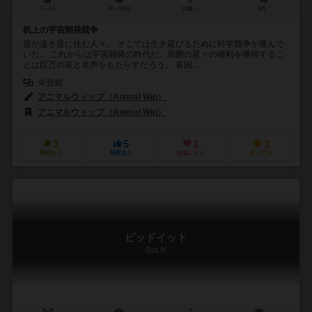
2～4人
45～60分
12歳～
0件
机上の宇宙開発競争
遥か遠き星に住む人々。 そこでは生き延びるために科学競争が進んで
いた。 これからは宇宙開発の時代だ。周囲の星々の権利を獲得するこ
とは巨万の富と名声をもたらすだろう。 各国...
未登録
アニマルウィップ（Animal Wip）
アニマルウィップ（Animal Wip）
3
5
1
3
興味あり
経験あり
お気に入り
持ってる
ビッドイット
Bid It!