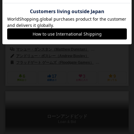
2～4人
30～45分
13歳～
0件
作品説明文の編集者を募集中
マシュー・ダンスタン（Matthew Dunstan）
ブレット・ギルバート（Bret
アンドリュー・ボスレー（Andrew Bosley）
フラッドゲート ゲームズ（Floodgate Games）
マタゴー（Matago
6
17
3
9
興味あり
経験あり
お気に入り
持ってる
ローンアンドビッド
Loan & Bid