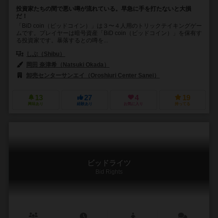
投資家たちの間で悪い噂が流れている。早急に手を打たないと大損
だ！
「BiD coin（ビッドコイン）」は３〜４人用のトリックテイキングゲー
ムです。プレイヤーは暗号資産「BiD coin（ビッドコイン）」を保有す
る投資家です。暴落するとの噂を...
しぶ（Shibu）
岡田 奈津希（Natsuki Okada）
卸売センターサンエイ（Oroshiuri Center Sanei）
13
27
4
19
興味あり
経験あり
お気に入り
持ってる
ビッドライツ
Bid Rights