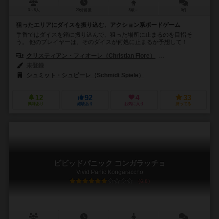
3～8人
20分前後
8歳～
0件
狙ったエリアにダイスを振り込む、アクション系ボードゲーム
手番ではダイスを箱に振り込んで、狙った場所に止まるのを目指そ
う。 他のプレイヤーは、そのダイスが何処に止まるか予想して！
クリスティアン・フィオーレ（Christian Fiore）
クヌト・ハッペル（Kn
未登録
シュミット・シュピーレ（Schmidt Spiele）
12
92
4
33
興味あり
経験あり
お気に入り
持ってる
ビビッドパニック コンガラッチョ
Vivid Panic Kongaraccho
6.0