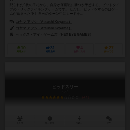
配られた9枚の手札から、自身が何度戦に勝つか予想する、ビッドタイ
プのトリックテイキングゲームです。 ただし、ビッドをするのはゲー
ムが始まった後！ 自分のターン中にカードを...
コヤマ アツシ（Atsushi Koyama）
コヤマ アツシ（Atsushi Koyama）
ヘックス・アイ・ゲームズ（HEX EYE GAMES）
10
31
4
27
興味あり
経験あり
お気に入り
持ってる
ビッドスリー
bid3
6.1
3人用
15～33分
9歳～
2件