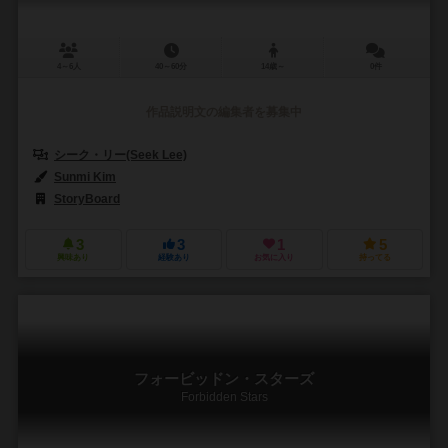
4～6人
40～60分
14歳～
0件
作品説明文の編集者を募集中
シーク・リー(Seek Lee)
Sunmi Kim
StoryBoard
3
3
1
5
興味あり
経験あり
お気に入り
持ってる
フォービッドン・スターズ
Forbidden Stars