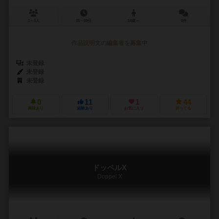
1～4人
15～60分
14歳～
0件
作品説明文の編集者を募集中
未登録
未登録
未登録
0
11
1
44
興味あり
経験あり
お気に入り
持ってる
ドッペルX
Doppel X