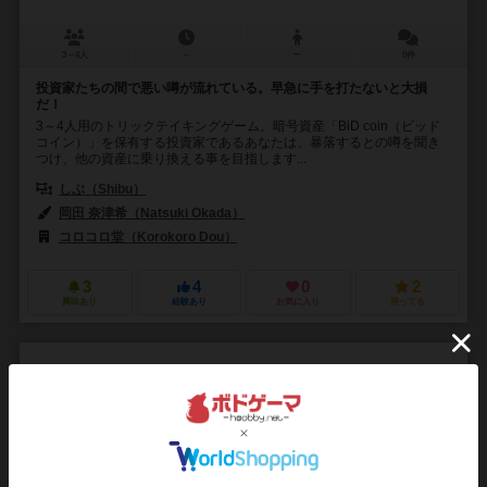
3～4人
－
ー
0件
投資家たちの間で悪い噂が流れている。早急に手を打たないと大損
だ！
3～4人用のトリックテイキングゲーム。暗号資産「BiD coin（ビッド
コイン）」を保有する投資家であるあなたは、暴落するとの噂を聞き
つけ、他の資産に乗り換える事を目指します...
しぶ（Shibu）
岡田 奈津希（Natsuki Okada）
コロコロ堂（Korokoro Dou）
3
4
0
2
興味あり
経験あり
お気に入り
持ってる
ヴィヴィッド・メモリーズ
Vivid Memories
6.1