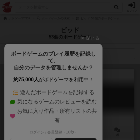
ログイン
ボドゲーマTOP
ボードゲームの検索
ビッド 53個のボードゲーム
ビッド
53個のボードゲーム
閉じる
ボードゲームのプレイ履歴を記録し
検索メニュー
て、
自分のデータを管理しませんか？
約75,000人
がボドゲーマを利用中！
遊んだボードゲームを記録する
モノポリー ビッド
気になるゲームのレビューを読む
Monopoly Bid
お気に入り作品・所有リストの共
有
ログイン / 会員登録（10秒）
2～5人
15～20分
7歳～
0件