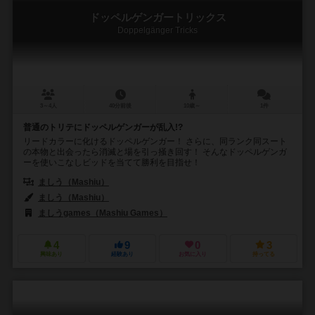
ドッペルゲンガートリックス
Doppelgänger Tricks
3～4人
40分前後
10歳～
1件
普通のトリテにドッペルゲンガーが乱入!?
リードカラーに化けるドッペルゲンガー！ さらに、同ランク同スート
の本物と出会ったら消滅と場を引っ掻き回す！ そんなドッペルゲンガ
ーを使いこなしビッドを当てて勝利を目指せ！
ましう（Mashiu）
ましう（Mashiu）
ましうgames（Mashiu Games）
4
9
0
3
興味あり
経験あり
お気に入り
持ってる