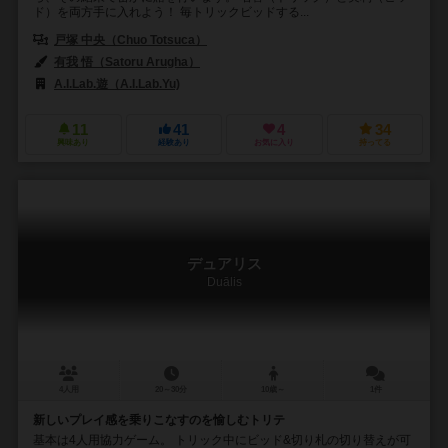
ド）を両方手に入れよう！ 毎トリックビッドする...
戸塚 中央（Chuo Totsuca）
有我 悟（Satoru Arugha）
A.I.Lab.遊（A.I.Lab.Yu)
11
41
4
34
興味あり
経験あり
お気に入り
持ってる
デュアリス
Duālis
4人用
20～30分
10歳～
1件
新しいプレイ感を乗りこなすのを愉しむトリテ
基本は4人用協力ゲーム。 トリック中にビッド&切り札の切り替えが可