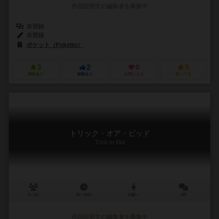
作品説明文の編集者を募集中
未登録
未登録
ポケット（Poketto）
3
2
0
5
興味あり
経験あり
お気に入り
持ってる
トリック・オア・ビッド
Trick or Bid
3～4人
45～60分
13歳～
0件
作品説明文の編集者を募集中