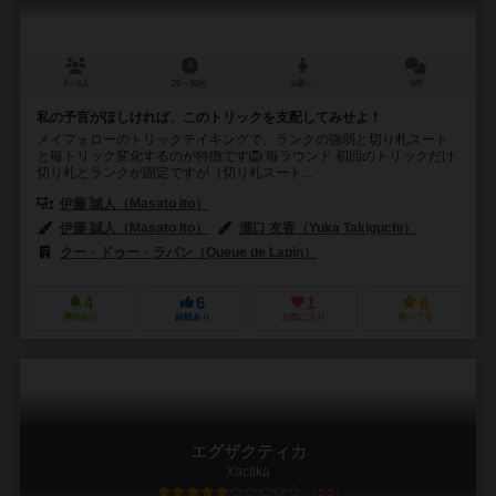
3～4人
20～30分
6歳～
0件
私の予言がほしければ、このトリックを支配してみせよ！
メイフォローのトリックテイキングで、ランクの強弱と切り札スート
と毎トリック変化するのが特徴です🦁 毎ラウンド 初回のトリックだけ
切り札とランクが固定ですが（切り札スート...
伊藤 誠人（Masato Ito）
伊藤 誠人（Masato Ito）
瀧口 友香（Yuka Takiguchi）
クー・ドゥー・ラパン（Queue de Lapin）
4
6
1
6
興味あり
経験あり
お気に入り
持ってる
エグザクティカ
Xactika
5.9