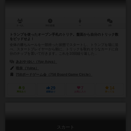
3～4人
30分前後
ー
2件
トランプを使ったオープン手札のトリテ。盤面から自分のトリック数
をビッドせよ！
全体の勝ちルールを一部持った状態でスタートし、トランプを場に並
べ、スタートプレイヤーから順に、トリックを取れそうなカードに自
分のチップを置いて行きます。これを10回繰り返した...
あおや ゆい（Yuy Aoya）
唯奈（Yuina）
758ボードゲーム会（758 Board Game Circle）
9
29
7
14
興味あり
経験あり
お気に入り
持ってる
スカート