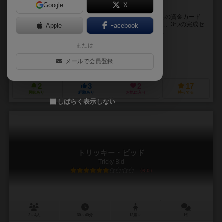
Google
X
競って奪って目指せ不動産王！
ターンごとに公開される不動産カードを、一斉に手持ちの資金カード
を提示して競り落とし、同じ色の不動産を指定の数揃え、3つの完成セ
Apple
Facebook
ットをいち早く作った人が勝ち！というゲームです。...
未登録
または
未登録
メールで会員登録
ハズブロー（Hasbro）
2
3
2
17
興味あり
経験あり
お気に入り
持ってる
しばらく表示しない
トリッキー・ビッド
Tricky Bid
6.0
2～4人
30～40分
12歳～
1件