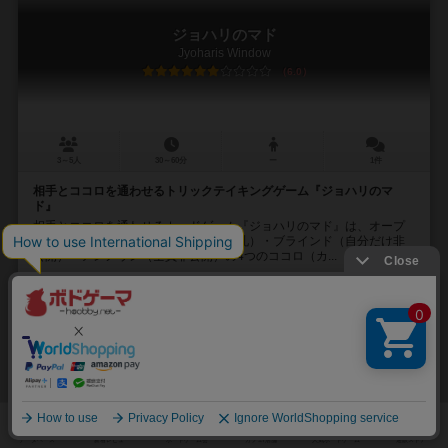
ジョハリのマド
Jyoharis Window
6.0
3～5人
30～60分
ー
1件
相手とココロを通わせるトリックテイキングゲーム『ジョハリのマ
ド』
相手とココロを通わせるカードゲーム『ジョハリのマド』は、オープ
ン（公開手札）・ヒドゥン（非公開手札）・ブラインド（自分だけ非
公開）・アンノウン（全員非公開）の4つのココロ（カ...
ヤマセ タカヒデ（Takahide Yamase）
アラレちゃん（Arare chan）
RESPAWN
ASOBONA（あそぼ〜な）
9
12
1
15
興味あり
経験あり
お気に入り
持ってる