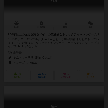
Skat
3人用
30分前後
10歳～
1件
200年以上の歴史を誇るドイツの伝統的なトリックテイキングゲーム！
1810年、アルテンブルク(Altenburg)という町が発祥地だと知られてい
ます。3人で遊べるトリックテイキングカードゲームです。シャープコ
ップ(Schafkopf)という...
未登録
キム・キャサリ（Kim Casali）
クリスチャン・フィオーレ（Christian
アミーゴ（AMIGO）
ASSアルテンバーガー・シュピルカルテン（ASS Alte
20
46
6
20
興味あり
経験あり
お気に入り
持ってる
預言