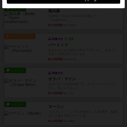
レビュー
海兵隊
1988年にVictory Gamesが出版した
『Leathernec...
約12時間前
by Chaco
ルール/インスト
画像付き
充実
パーミッド
おばあちゃんは猫が大好きです!しかし、あまりに
も多くの猫を飼っているた...
約12時間前
by jurong
レビュー
画像付き
オラパ・マイン
お気に入りのplayte製です。オラパスペースから
やり、気に入りました...
約12時間前
by くみ
レビュー
マーリン
４人プレイ。インスト1時間プレイ2時間半。結構
ダイス運と手札のカード運...
約13時間前
by oliber