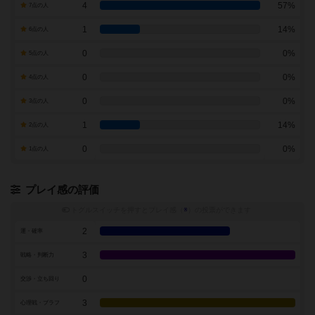
4
57%
7点の人
1
14%
6点の人
0
0%
5点の人
0
0%
4点の人
0
0%
3点の人
1
14%
2点の人
0
0%
1点の人
プレイ感の評価
トグルスイッチを押すとプレイ感（
※
）の投票ができます
2
運・確率
3
戦略・判断力
0
交渉・立ち回り
3
心理戦・ブラフ