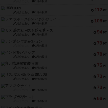
紹介文なし
1件の投稿
1809
112
PT
紹介文あり
1件の投稿
ファースト・イン・フライト
108
PT
紹介文あり
3件の投稿
モズビ－ズ・レイダ－ズ
94
PT
紹介文あり
1件の投稿
テンプテーション
79
PT
紹介文なし
2件の投稿
インドネシア
78
PT
紹介文あり
2件の投稿
宵と暁の呪文書
75
PT
紹介文あり
8件の投稿
リスボン・トラム 28
73
PT
紹介文あり
9件の投稿
アマナイト
73
PT
紹介文なし
1件の投稿
ブラヴェスト
66
PT
紹介文なし
1件の投稿
スペクタキュラー