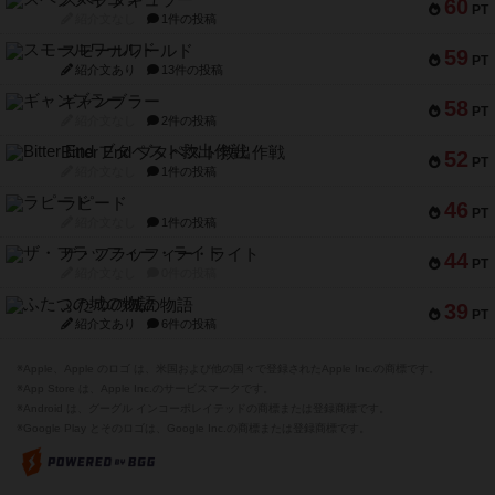
60
PT
紹介文なし
1件の投稿
スモールワールド
59
PT
紹介文あり
13件の投稿
ギャンブラー
58
PT
紹介文なし
2件の投稿
Bitter End ブタペスト救出作戦
52
PT
紹介文なし
1件の投稿
ラピード
46
PT
紹介文なし
1件の投稿
ザ・フラッフィー・ライト
44
PT
紹介文なし
0件の投稿
ふたつの城の物語
39
PT
紹介文あり
6件の投稿
※Apple、Apple のロゴ は、米国および他の国々で登録されたApple Inc.の商標です。
※App Store は、Apple Inc.のサービスマークです。
※Android は、グーグル インコーポレイテッドの商標または登録商標です。
※Google Play とそのロゴは、Google Inc.の商標または登録商標です。