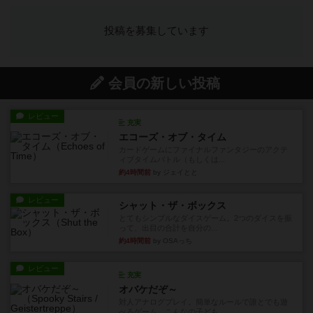
投稿を募集しています
会員の新しい投稿
レビュー
充実
エコーズ・オブ・タイム
カードゲームにファイナルファンタジーのアクテ
ィブタイムバトル（もしくは...
約4時間前
by ジェイとと
レビュー
シャット・ザ・ボックス
とてもシンプルなダイスゲーム。2つのダイスを振
って、出目の合計を自分の...
約4時間前
by OSAっち
レビュー
充実
オバケだぞ～
対人アナログプレイ。簡単なルールで誰とでも遊
べるゲーム。こんなの子ども...