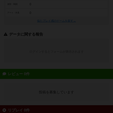
0
攻防・戦闘
0
アート・外見
似たプレイ感のゲームを探す→
データに関する報告
ログインするとフォームが表示されます
レビュー 0件
投稿を募集しています
リプレイ 0件