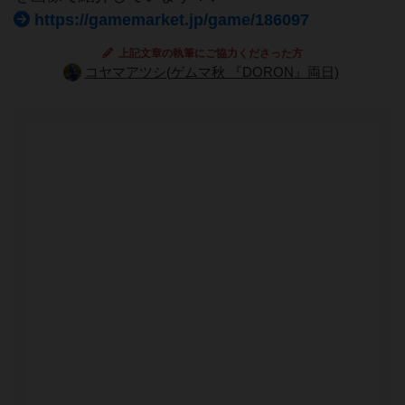
https://gamemarket.jp/game/186097
上記文章の執筆にご協力くださった方
コヤマアツシ(ゲムマ秋 『DORON』両日)