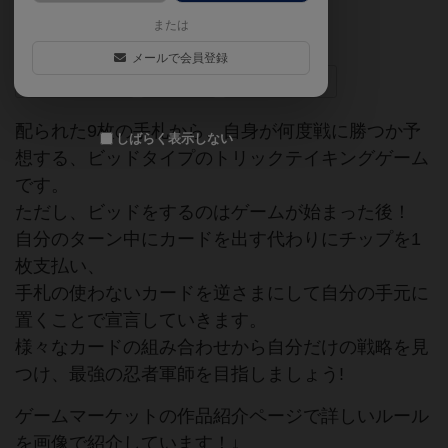
または
ゲームマーケット2025秋
トリックテイキング
メールで会員登録
マストフォロー
ビッド
6人でも遊べる
配られた9枚の手札から、自身が何度戦に勝つか予
しばらく表示しない
想する、ビッドタイプのトリックテイキングゲーム
です。
ただし、ビッドをするのはゲームが始まった後！
自分のターン中にカードを出す代わりにチップを1
枚支払い、
手札の使わないカードを逆さまにして自分の手元に
置くことで宣言していきます。
様々なカードの組み合わせから自分だけの戦略を見
つけ、最強の忍者軍師を目指しましょう!
ゲームマーケットの作品紹介ページで詳しいルール
を画像で紹介しています！↓