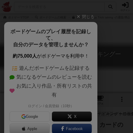
ログイン
閉じる
ボドゲーマTOP
ボードゲームの検索
DORON - Ninja Trick taking -の通販/商
ボードゲームのプレイ履歴を記録し
て、
自分のデータを管理しませんか？
どろんーニンジャ トリックテイキングー
約75,000人
がボドゲーマを利用中！
DORON - Ninja Trick taking -
遊んだボードゲームを記録する
気になるゲームのレビューを読む
お気に入り作品・所有リストの共
有
3
6
トップ
画像
動画
レビュー
カフェ
ログイン / 会員登録（10秒）
Google
X
不要な戦からは『どろん』と退散！カードの
Apple
Facebook
組み合わせでビッドを操れ！