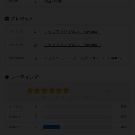
税込2420円
参考価格
クレジット
コヤマ アツシ（Atsushi Koyama）
ゲームデザイン
コヤマ アツシ（Atsushi Koyama）
アートワーク
ヘックス・アイ・ゲームズ（HEX EYE GAMES）
関連企業/団体
レーティング
レーティングを行うには
ログイン
が必要です
0
0%
10点の人
0
0%
9点の人
1
14%
8点の人