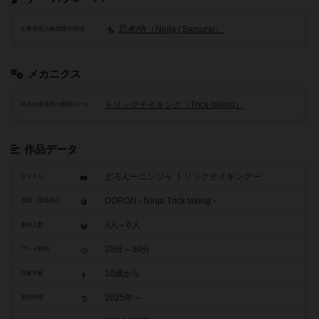
忍者/侍（Ninja / Samurai）
主要登場人物/職業や生物
メカニクス
トリックテイキング（Trick-taking）
得点や資源等の獲得ルール
作品データ
どろんーニンジャ トリックテイキングー
タイトル
DORON - Ninja Trick taking -
原題・英題表記
3人～6人
参加人数
20分～30分
プレイ時間
10歳から
対象年齢
2025年～
発売時期