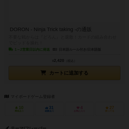
DORON - Ninja Trick taking -の通販
不要な戦からは『どろん』と退散！カードの組み合わせ
でビッドを操れ！
1～2営業日以内に発送
日本語ルール付き/日本語版
2,420
¥
（税込）
カートに追加する
マイボードゲーム登録者
10
31
4
27
興味あり
経験あり
お気に入り
持ってる
テーマ/フレーバー