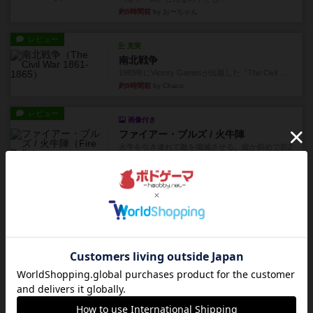
約5時間前
by おーちゃん
レビュー
充実
南北戦争
1983年にVictory Gamesが出版した『The Civil ...
約9時間前
by Chaco
レビュー
画像付き
ファイアー・ブルズ / 火牛陣
火牛を引き連れて敵を殲滅させる。縦か斜めで前2
列まで攻撃できるが、自分...
約11時間前
by うらまこ
レビュー
フリップ７
カードをめくるかパスをするかを決めてパスした
時のカード数字が得点になる...
約11時間前
by mob567
レビュー
コンセプト
親のプレイヤーがお題を決めて限られたヒントの
中から他のプレイヤーに当て...
約11時間前
by mob567