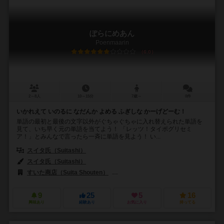
ぽらにめあん
Poenmaarin
6.0
2～8人
10～15分
7歳～
0件
いかれえて いのるに なだんか よめる ふぎしな かーげどーむ！
単語の最初と最後の文字以外がぐちゃぐちゃに入れ替えられた単語を
見て、いち早く元の単語を当てよう！ 「レッツ！タイポグリセミ
ア！」とみんなで言ったら一斉に単語を見よう！ い...
スイタ氏（Suitashi）
スイタ氏（Suitashi）
すいた商店（Suita Shouten）
アヴィニョンゲームズ（Avignon Ga
9
25
5
16
興味あり
経験あり
お気に入り
持ってる