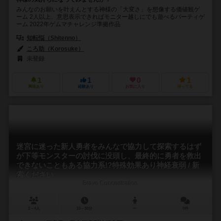
みんなのお願いを叶えんとする神様の「大変さ」を想像する価値観ゲ
ーム 2人以上、意思表示できればモニター越しにでも遊べるパーティゲ
ーム 2022年ゲムマチャレンジ準拠作品
知転悩（Shitenno）
ころ助（Korosuke）
未登録
1
1
0
1
興味あり
経験あり
お気に入り
持ってる
迷宮に迷った新人勇者をみんなで協力して探索するはず
が下等モンスターの討伐に没頭し、最終的に勇者を救出
できないこともある協力系!?特殊効果あり神経衰弱 / 新
索ください
Brave Concentration
2～4人
10～30分
ー
0件