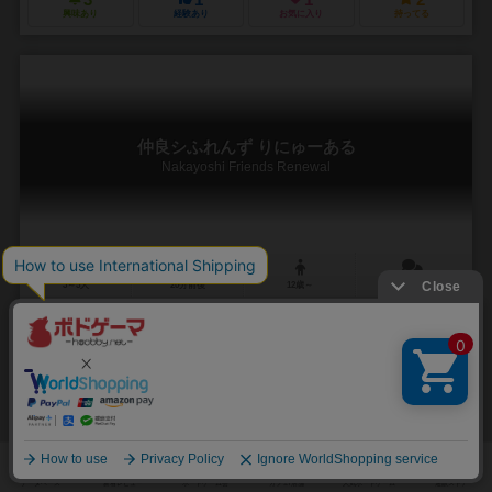
3
1
1
2
興味あり
経験あり
お気に入り
持ってる
仲良シふれんず りにゅーある
Nakayoshi Friends Renewal
3～5人
20分前後
12歳～
0件
お友達が沢山出来るトリックテイキング
お友達を紹介する失点系仲良シふれんずがリニューアルしました！追
加カードてんしとあくまの2枚がより激しさを演出してくれます。3〜5
人マストフォロー切り札なしの簡単なトリテで、ト...
ぴよら ぷたこ（Putako Piyora）
ぴよら ぷたこ（Putako Piyora）
くまねこ（Kumaneko）
ぴよよ屋さん（Pyoyo yasan）