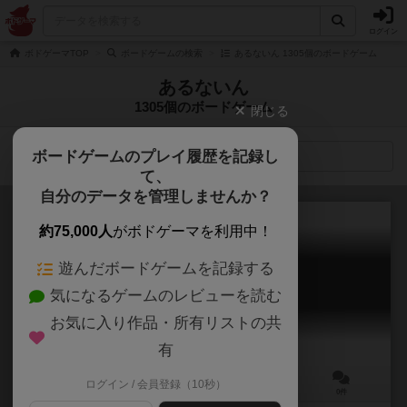
ログイン
ボドゲーマTOP
ボードゲームの検索
あるないん 1305個のボードゲーム
あるないん
1305個のボードゲーム
閉じる
ボードゲームのプレイ履歴を記録し
検索メニュー
て、
自分のデータを管理しませんか？
約75,000人
がボドゲーマを利用中！
遊んだボードゲームを記録する
それ、あるんじゃない？
気になるゲームのレビューを読む
Sore Arunjanai?
お気に入り作品・所有リストの共
有
ログイン / 会員登録（10秒）
2～10人
－
6歳～
0件