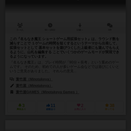
3～4人
60～120分
12歳～
0件
この『名もなき魔王 ショートゲーム用拡張セット』は、ラウンド数を
減らすことで １ゲームの時間を短くするというテーマから出発して、
拡張セットとして 基本セットを遊びつくした上級者にも遊んでもらえ
るように、山札を編集する ことでいくつかのゲームモードが実現でき
るようになっています。
『名もなき魔王』は、プレイ時間が「90分＋長考」という重めのゲー
ムです。 そのため、初めての人が多いゲーム会などでは遊びにくいと
いうご意見がありました。 それらの意見...
蓑竹屋（Minotakeya）
蓑竹屋（Minotakeya）
蓑竹屋GAMES（Minotakeya Games ）
3
11
2
38
興味あり
経験あり
お気に入り
持ってる