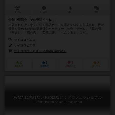
3～6人
5～10分
6歳～
1件
俳句で茶話会「その季語イイね！」
出題された上５中７に続く季語カードを選んで俳句を完成させ、親が
優勝を決めるだけの簡単俳句パーティー（句会）ゲーム。「花の雨」
「秋近し」「猫の恋」「四月馬鹿」「ちんぐるま」など...
サイコロピエロ
サイコロピエロ
サイコロサーカス（Saikoro Circus）
4
1
1
3
興味あり
経験あり
お気に入り
持ってる
あなたに売れないものはない：プロフェッショナル
Demonstration Seller: Professional