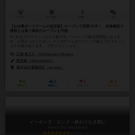
3～5人
20～50分
10歳～
1件
【お仕事ボードゲームの決定版】ロープレで営業力UP！ 本格模型で
普段とは違う商材のロープレも可能
※これはプロフェッショナル版です。ベーシック版は別商品になりま
す。お気をつけください。※ このゲームはベーシック版とプロフェッシ
ョナル版があります。 プロフェッショナ...
広瀬 眞之介（Shinnosuke Hirose）
シュッフーすずみ（shuffu-suz
新里碧（niitsumidori）
株式会社遭遇設計（so-guu）
ゲーミフィジャパン（Gamifi Japan）
6
2
1
2
興味あり
経験あり
お気に入り
持ってる
イーオンズ・エンド：終わりなき戦い
Aeon's End: War Eternal
7.7