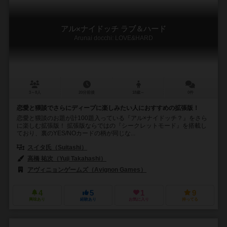
アル×ナイドッチ ラブ＆ハード
Arunai docchi: LOVE&HARD
3～8人
20分前後
18歳～
0件
恋愛と猥談でさらにディープに楽しみたい人におすすめの拡張版！
恋愛と猥談のお題が計100題入っている『アル×ナイドッチ？』をさら
に楽しむ拡張版！ 拡張版ならではの『シークレットモード』を搭載し
ており、裏のYES/NOカードの柄が同じな...
スイタ氏（Suitashi）
高橋 祐次（Yuji Takahashi）
アヴィニョンゲームズ（Avignon Games）
4
5
1
9
興味あり
経験あり
お気に入り
持ってる