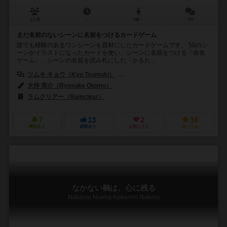
1人用
－
6歳～
0件
まだ名前のないシーンに名前をつけるカードゲーム
誰でも経験のあるワンシーンを題材にしたカードゲームです。 50のシ
ーンがイラストになったカードを使い、シーンに名前をつける「命名
ゲーム」、シーンの名前を読み札にした「かるた...
ツムキ キョウ（Kyo Tsumuki）
クリハラ タカシ（Takashi Kurihar
大伴 亮介（Ryosuke Otomo）
ラムクリアー（Ramclear）
7
13
2
16
興味あり
経験あり
お気に入り
持ってる
なかない鵺は、心に残る
Nakanai Nueha Kokoroni Nokoru