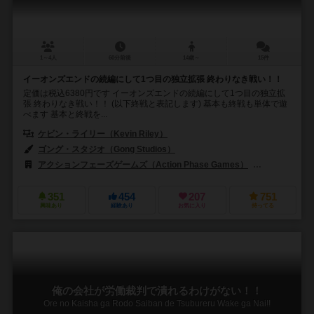
1～4人
60分前後
14歳～
15件
イーオンズエンドの続編にして1つ目の独立拡張 終わりなき戦い！！
定価は税込6380円です イーオンズエンドの続編にして1つ目の独立拡
張 終わりなき戦い！！ (以下終戦と表記します) 基本も終戦も単体で遊
べます 基本と終戦を...
ケビン・ライリー（Kevin Riley）
ゴング・スタジオ（Gong Studios）
ステファニー・グスタフソン（Steph
アクションフェーズゲームズ（Action Phase Games）
インディーボー
351
454
207
751
興味あり
経験あり
お気に入り
持ってる
俺の会社が労働裁判で潰れるわけがない！！
Ore no Kaisha ga Rodo Saiban de Tsubureru Wake ga Nai!!