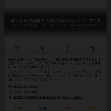
俺の会社が労働裁判で潰れるわけがない！！：第二版
Ore no Kaisha ga Rodo Saiban de Tsubureru Wake ga Nai!! 2
2～5人
1～20分
7歳～
0件
あの大人気ゲーム（当社調べ）、「俺の会社が労働裁判で潰れるわけ
がない！！」がパワーアップして帰ってきた！ろうどうりょくを犠牲
にしてりえきを荒稼ぎしよう！
「ろうどうりょく」を「りえき」にかえろ！ あなたは社長です。 社長
の目的はライバル会社を出し抜いて、一刻も早く弊社を大企業に育て
あげることです！ 社員である「ろうど...
はむお（Hamuo）
なるみ（Narumi）
鳴海製作所娯楽部（Narumi Factory Game Team）
40
32
8
37