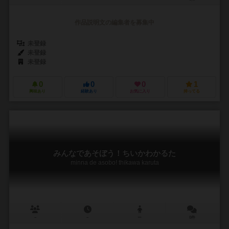
作品説明文の編集者を募集中
未登録
未登録
未登録
0
0
0
1
興味あり
経験あり
お気に入り
持ってる
みんなであそぼう！ちいかわかるた
minna de asobo! thikawa karuta
－
－
ー
0件