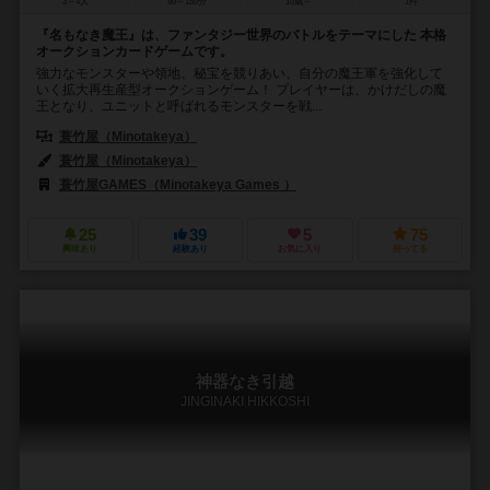
3～4人
90～150分
10歳～
1件
『名もなき魔王』は、ファンタジー世界のバトルをテーマにした 本格
オークションカードゲームです。
強力なモンスターや領地、秘宝を競りあい、自分の魔王軍を強化して
いく拡大再生産型オークションゲーム！ プレイヤーは、かけだしの魔
王となり、ユニットと呼ばれるモンスターを戦...
蓑竹屋（Minotakeya）
蓑竹屋（Minotakeya）
蓑竹屋GAMES（Minotakeya Games ）
25
39
5
75
興味あり
経験あり
お気に入り
持ってる
神器なき引越
JINGINAKI HIKKOSHI