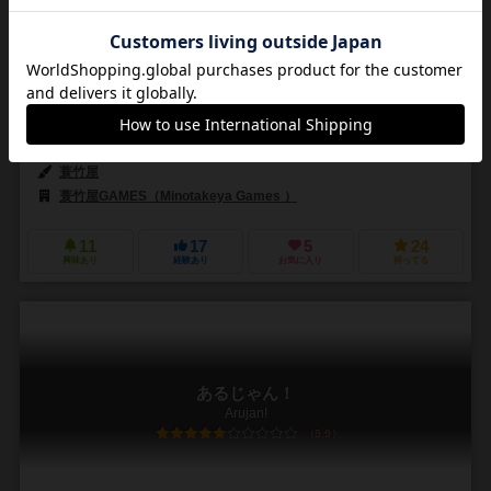
3～4人
90～150分
12歳～
1件
駆け出しの名もなき魔王となり、真の魔王をめざすせ！
『名もなき魔王』はファンタジー世界のバトルをテーマ にした、拡大
再生産型オークションゲームです。 プレイヤーは駆け出しの魔王とな
り、順番にモンスターを戦場に送り込むこと...
蓑竹屋
蓑竹屋
蓑竹屋GAMES（Minotakeya Games ）
11
17
5
24
興味あり
経験あり
お気に入り
持ってる
あるじゃん！
Arujan!
5.9