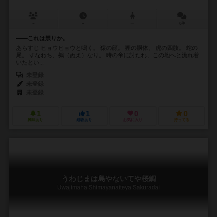
－
－
ー
0件
――これは祟りか。
あらすじ ヒョウヒョウと鳴く。 猿の顔。 狸の胴体。 虎の四肢。 蛇の
尾。 すなわち、鵺（ぬえ）なり。 時の帝に討たれ、この地へと流れ着
いたとい...
未登録
未登録
未登録
1
1
0
0
興味あり
経験あり
お気に入り
持ってる
うわじまは島やないてや桜鯛
Uwajimaha Shimayanaiteya Sakuradai