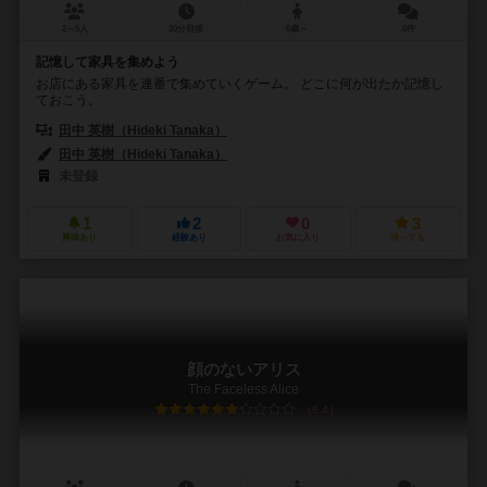
2～5人
20分前後
6歳～
0件
記憶して家具を集めよう
お店にある家具を連番で集めていくゲーム。 どこに何が出たか記憶し
ておこう。
田中 英樹（Hideki Tanaka）
田中 英樹（Hideki Tanaka）
未登録
1
2
0
3
興味あり
経験あり
お気に入り
持ってる
顔のないアリス
The Faceless Alice
6.4