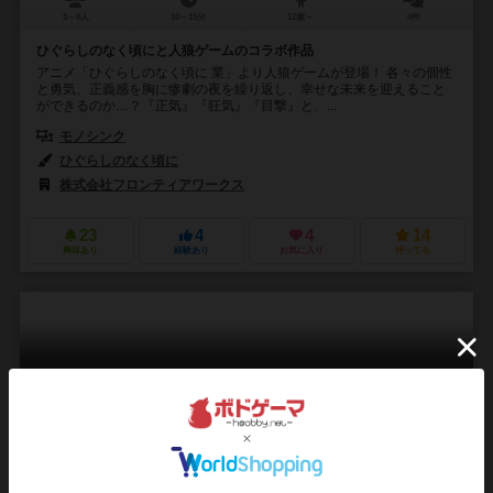
3～6人
10～15分
12歳～
4件
ひぐらしのなく頃にと人狼ゲームのコラボ作品
アニメ「ひぐらしのなく頃に 業」より人狼ゲームが登場！ 各々の個性
と勇気、正義感を胸に惨劇の夜を繰り返し、幸せな未来を迎えること
ができるのか…？『正気』『狂気』『目撃』と、...
モノシンク
ひぐらしのなく頃に
株式会社フロンティアワークス
23
4
4
14
興味あり
経験あり
お気に入り
持ってる
名もなき魔王：リバイズドエディション
The Nameless Dark Lord: Revised Edition