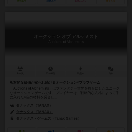
興味あり
経験あり
お気に入り
持ってる
オークション オブ アルケミスト
Auctions of Alchemists
2～4人
30～60分
10歳～
0件
相対的な価値が変化し続けるオークション×ブラフゲーム
「Auctions of Alchemists」はファンタジー世界を舞台にしたユニーク
なオークションゲームです。プレイヤーは、戦略的な入札によって手
に入れた4色の材料を調合し...
タナックス（TANAX）
タナックス（TANAX）
タナックス・ゲームズ（Tanax Games）