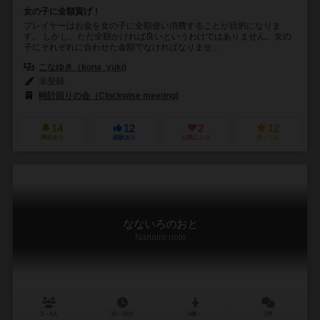
女の子に全額貢げ！
プレイヤーはお金を女の子に全額使い消費することが目的になりま
す。 しかし、ただ全額かければ良いというわけではありません。女の
子にそれぞれに合わせた金額でなければなりませ...
こなゆき（kona_yuki)
未登録
時計回りの会（Clockwise meeting)
14
12
2
12
興味あり
経験あり
お気に入り
持ってる
なないろのおと
Nanairo note
2～4人
10～20分
6歳～
1件