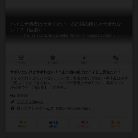
ハイエナ勇者はサボリたい：あの娘の前じゃサボれな
い！？（拡張）
Hyenas Yusha ha Saboritai: Anoko no Maeja Saborenai
3～6人
10～15分
9歳～
0件
サボりたいけどサボれない！？あの娘の前ではイイとこ見せたい！
サボるだけが全てじゃない、ハイエナ勇者の新たな戦い ※本作品は単体
で遊ぶことができません。「ハイエナ勇者はサボリたい」基本セット
が必要です 【内容物】 ・効果モ...
未登録
リンゴ（ringo）
ロックアンドゲームズ（Rock And Games）
8
10
8
16
興味あり
経験あり
お気に入り
持ってる