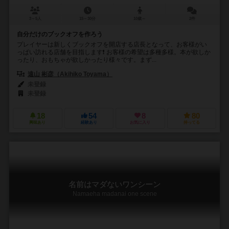
3～5人
15～30分
10歳～
2件
自分だけのブックオフを作ろう
プレイヤーは新しくブックオフを開店する店長となって、お客様がい
っぱい訪れる店舗を目指します❗ お客様の希望は多種多様。本が欲しか
ったり、おもちゃが欲しかったり様々です。まず...
遠山 彬彦（Akihiko Toyama）
未登録
未登録
18
54
8
80
興味あり
経験あり
お気に入り
持ってる
名前はマダないワンシーン
Namaeha madanai one scene