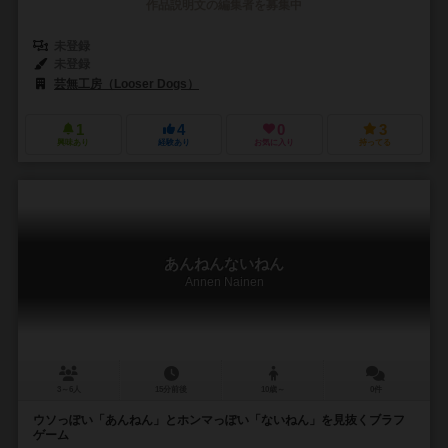
作品説明文の編集者を募集中
未登録
未登録
芸無工房（Looser Dogs）
1
4
0
3
興味あり
経験あり
お気に入り
持ってる
あんねんないねん
Annen Nainen
3～6人
15分前後
10歳～
0件
ウソっぽい「あんねん」とホンマっぽい「ないねん」を見抜くブラフ
ゲーム