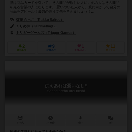
親は商品カードを引いて、その商品が欲しい人に。他の人はその商品
を売る営業の人になります。 思いついた人から、親に向かって自分の
商品をアピール！最強の売り文句を考えましょう！...
斉藤 らっこ（Rakko Saitou）
くりめ椥（Kurimenagi）
トリガーゲームズ（Trigger Games）
2
9
1
11
興味あり
経験あり
お気に入り
持ってる
供えあれば憂いなし!!
Sonae areba urei nashi
2～5人
3～15分
8歳～
0件
神様の気持ちになってみませんか？