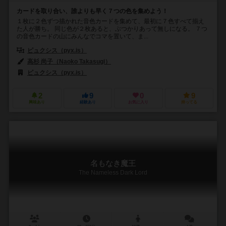
カードを取り合い、誰よりも早く７つの色を集めよう！
１枚に２色ずつ描かれた音色カードを集めて、最初に７色すべて揃え
た人が勝ち。 同じ色が２枚あると、ぶつかりあって無しになる。 ７つ
の音色カードの山にみんなでコマを置いて、ま...
ピュクシス（pyx.is）
高杉 尚子（Naoko Takasugi）
ピュクシス（pyx.is）
2
9
0
9
興味あり
経験あり
お気に入り
持ってる
名もなき魔王
The Nameless Dark Lord