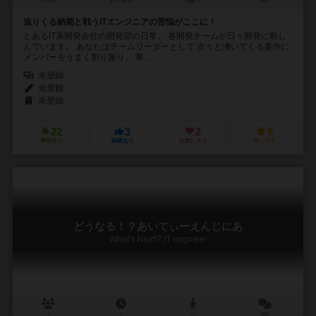
1～3人
15～30分
14歳～
0件
迫りくる納期と戦うITエンジニアの苦悩がここに！
とあるIT系開発会社の開発部の日常。 各開発チームが日々開発に勤し
んでいます。 あなたはチームリーダーとして 次々と沸いてくる案件に
メンバーをうまく割り振り、 華...
未登録
未登録
未登録
22
3
2
8
興味あり
経験あり
お気に入り
持ってる
どうなる！？あいてぃーえんじにあ
What's Next!? IT engineer
－
－
ー
0件