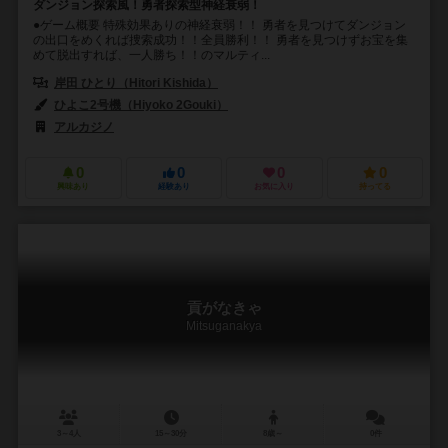
ダンジョン探索風！勇者探索型神経衰弱！
●ゲーム概要 特殊効果ありの神経衰弱！！ 勇者を見つけてダンジョン
の出口をめくれば捜索成功！！全員勝利！！ 勇者を見つけずお宝を集
めて脱出すれば、一人勝ち！！のマルティ...
岸田 ひとり（Hitori Kishida）
ひよこ2号機（Hiyoko 2Gouki）
アルカジノ
0
0
0
0
興味あり
経験あり
お気に入り
持ってる
貢がなきゃ
Mitsuganakya
3～4人
15～30分
8歳～
0件