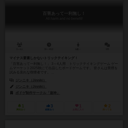
百害あって一利無し！
All harm and no benefit!
3～4人
30～45分
6歳～
0件
マイナス要素しかないトリックテイキング！
「百害あって一利無し！」 3～4人用 トリックテイキングゲーム ゲー
ムマーケット2025秋にて出品したボードゲームです。 皆さんは禁煙を
試みる哀れな喫煙者です。 ...
ジンニキ（Jinniki）
ジンニキ（Jinniki）
ボドゲ制作サークル「遊神」
1
3
1
2
興味あり
経験あり
お気に入り
持ってる