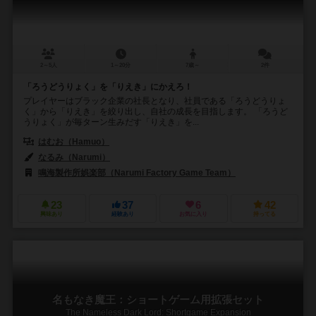
2～5人
1～20分
7歳～
2件
「ろうどうりょく」を「りえき」にかえろ！
プレイヤーはブラック企業の社長となり、社員である「ろうどうりょ
く」から「りえき」を絞り出し、自社の成長を目指します。 「ろうど
うりょく」が毎ターン生みだす「りえき」を...
はむお（Hamuo）
なるみ（Narumi）
鳴海製作所娯楽部（Narumi Factory Game Team）
23
37
6
42
興味あり
経験あり
お気に入り
持ってる
名もなき魔王：ショートゲーム用拡張セット
The Nameless Dark Lord: Shortgame Expansion