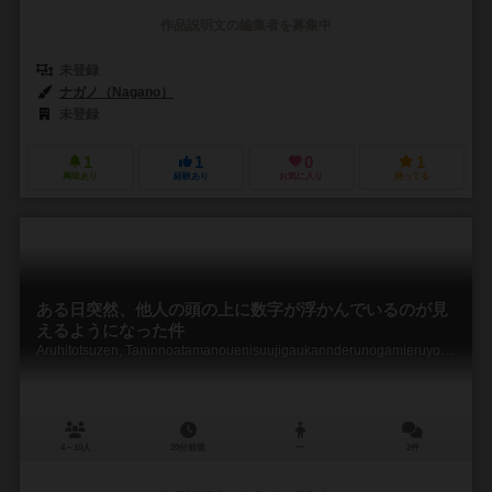
作品説明文の編集者を募集中
未登録
ナガノ（Nagano）
未登録
1
1
0
1
興味あり
経験あり
お気に入り
持ってる
ある日突然、他人の頭の上に数字が浮かんでいるのが見
えるようになった件
Aruhitotsuzen, Taninnoatamanouenisuujigaukannderunogamieruyouninattaken
4～10人
20分前後
ー
2件