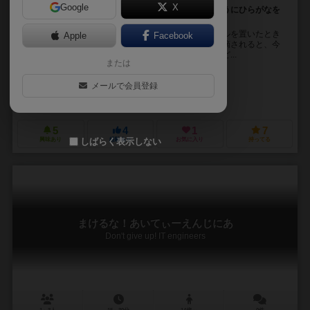
Google
X
言葉って、多すぎる！この世にある言葉を作らないようにひらがなを
つなげ！
ゲーム盤にひらがなタイルを並べていきますが、タイルを置いたとき
Apple
Facebook
に他のプレイヤーに「それ、あるんじゃない？」と指摘されると、今
置いたタイルとその隣のタイルで言葉ができているかど...
または
未登録
未登録
メールで会員登録
アーテック（Artec）
5
4
1
7
しばらく表示しない
興味あり
経験あり
お気に入り
持ってる
まけるな！あいてぃーえんじにあ
Don't give up! IT engineers