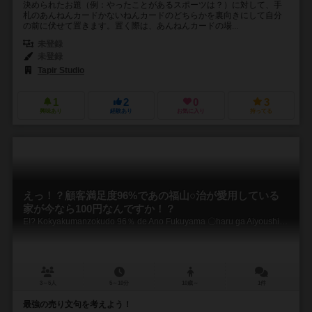
決められたお題（例：やったことがあるスポーツは？）に対して、手
札のあんねんカードかないねんカードのどちらかを裏向きにして自分
の前に伏せて置きます。置く際は、あんねんカードの場...
未登録
未登録
Tapir Studio
1
2
0
3
興味あり
経験あり
お気に入り
持ってる
えっ！？顧客満足度96%であの福山○治が愛用している
家が今なら100円なんですか！？
E!? Kokyakumanzokudo 96％ de Ano Fukuyama 〇haru ga Aiyoushiteiru Ie ga Imanara 100yen Nandesuka!?
3～5人
5～10分
10歳～
1件
最強の売り文句を考えよう！