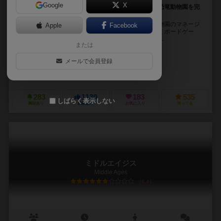
Google
X
袋から引いた恐竜コマをドラフトして、個人ボードに恐竜動物園を完
成させよう！
恐竜のクローンを作り出すことに成功した世界で、動物園のマネージ
Apple
Facebook
ャーとなって、最も人気のある恐竜動物園を作っていくボードゲー
ム。 ラウンド２が終了した時点で得点が一番多い人の...
または
アントワーヌ・ボウザ（Antoine Bauza）
コランタン・レブラット（Cor
メールで会員登録
ジアフイ・エヴァ・ガオ（Jiahui Eva Gao）
ヴィピン・アレックス・ジェ
アンカナ（Ankama）
ボードゲームボックス（Board Game Box）
283
1130
183
535
しばらく表示しない
興味あり
経験あり
お気に入り
持ってる
ミドルエイジス
Middle Ages
6.4