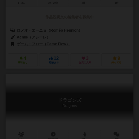
1～2人
10～20分
4歳～
1件
作品説明文の編集者を募集中
ロメオ・エーニョ（Roméo Hennion）
Achile（アシーレ）
ゲーム・フロー（Game Flow）
ボードゲームボックス（Board Gam
4
12
3
9
興味あり
経験あり
お気に入り
持ってる
ドラゴンズ
Dragons