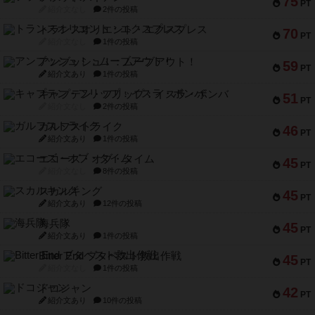
75
PT
紹介文なし
2件の投稿
トランスオリエント・エクスプレス
70
PT
紹介文なし
1件の投稿
アンブッシュ！：ムーブアウト！
59
PT
紹介文あり
1件の投稿
キャプテン・フリップ：イスラ・ボンバ
51
PT
紹介文なし
2件の投稿
ガルフストライク
46
PT
紹介文あり
1件の投稿
エコーズ・オブ・タイム
45
PT
紹介文なし
8件の投稿
スカルキング
45
PT
紹介文あり
12件の投稿
海兵隊
45
PT
紹介文あり
1件の投稿
Bitter End ブタペスト救出作戦
45
PT
紹介文なし
1件の投稿
ドコジャン
42
PT
紹介文あり
10件の投稿