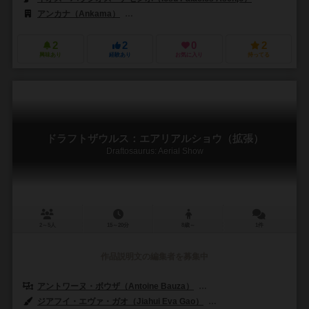
アンカナ（Ankama）
ボードゲームボックス（Board Game Box）
2
2
0
2
興味あり
経験あり
お気に入り
持ってる
ドラフトザウルス：エアリアルショウ（拡張）
Draftosaurus: Aerial Show
2～5人
15～20分
8歳～
1件
作品説明文の編集者を募集中
アントワーヌ・ボウザ（Antoine Bauza）
コランタン・レブラット（Cor
ジアフイ・エヴァ・ガオ（Jiahui Eva Gao）
ロマン・クハースキー（Ro