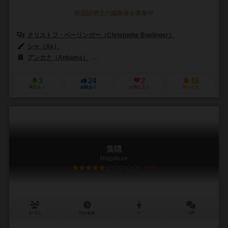
作品説明文の編集者を募集中
クリストフ・ベーリンガー（Christophe Boelinger）
シャ（Xa）
アンカナ（Ankama）
ボードゲームボックス（Board Game Box）
3
24
2
15
興味あり
経験あり
お気に入り
持ってる
葉隠
Hagakure
5.9
3～5人
25分前後
ー
1件