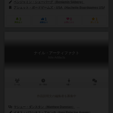
ベンジャミン・シェーバーグ（Benjamin Sjöberg）
アシェット・ボードゲームズ・USA（Hachette Boardgames USA）
3
1
0
1
興味あり
経験あり
お気に入り
持ってる
ナイル・アーティファクト
Nile Artifacts
2～4人
20～30分
8歳～
0件
作品説明文の編集者を募集中
マシュー・ダンスタン（Matthew Dunstan）
ブレット・ギルバート（Bret
イオス・パラシオス・アセンホ（Iosu Palacios Asenjo）