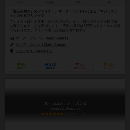
2～5人
30分前後
10歳～
6件
『宝石の煌き』のデザイナー、マーク・アンドレによる『マジェステ
ィ』のセルフリメイク
プレイヤーはとある中世の王国の領主となり、自らの領土を王国で最
も繁栄させることを目指します。 王国の発展は8種類あるタイルの取得
で行われます。タイルの裏には価値を表す数字が...
マーク・アンドレ（Marc André）
クレア・コナン（Claire Conan）
スタジオH（Studio H）
ボードゲームボックス（Board Game Box
88
212
31
137
興味あり
経験あり
お気に入り
持ってる
ルーム25：シーズン2
Room 25: Season 2
6.1