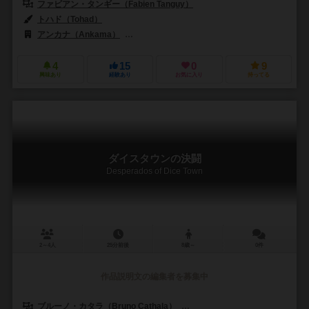
ファビアン・タンギー（Fabien Tanguy）
トハド（Tohad）
アンカナ（Ankama）
ボードゲームボックス（Board Game Box）
4
15
0
9
興味あり
経験あり
お気に入り
持ってる
ダイスタウンの決闘
Desperados of Dice Town
2～4人
25分前後
8歳～
0件
作品説明文の編集者を募集中
ブルーノ・カタラ（Bruno Cathala）
ルドヴィック・モーブロン（Ludov