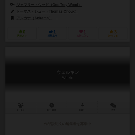
ジェフリー・ウッド（Geoffrey Wood）
トーマス・シュー（Thomas Choux）
アンカナ（Ankama）
ボードゲームボックス（Board Game Box）
0
1
1
3
興味あり
経験あり
お気に入り
持ってる
ウェルキン
Welkin
2～4人
45分前後
10歳～
2件
作品説明文の編集者を募集中