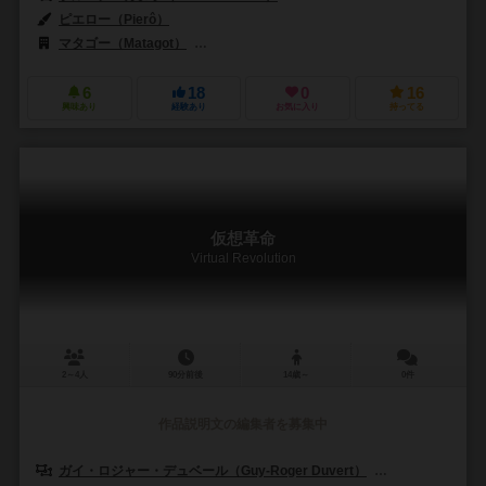
ピエロー（Pierô）
マタゴー（Matagot）
アステリオン・プレス（Asterion Press）
6
18
0
16
興味あり
経験あり
お気に入り
持ってる
仮想革命
Virtual Revolution
2～4人
90分前後
14歳～
0件
作品説明文の編集者を募集中
ガイ・ロジャー・デュベール（Guy-Roger Duvert）
シリル・ビジャロンガ