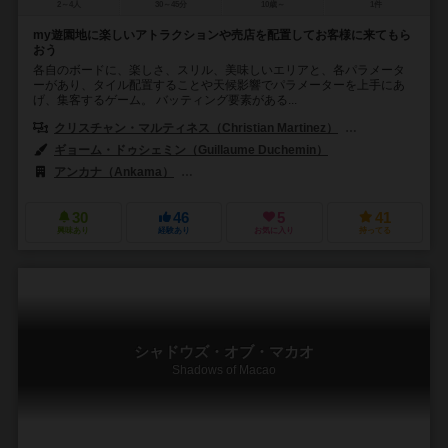
2～4人
30～45分
10歳～
1件
my遊園地に楽しいアトラクションや売店を配置してお客様に来てもら
おう
各自のボードに、楽しさ、スリル、美味しいエリアと、各パラメータ
ーがあり、タイル配置することや天候影響でパラメーターを上手にあ
げ、集客するゲーム。 バッティング要素がある...
クリスチャン・マルティネス（Christian Martinez）
フレデリック・ヴュ
ギョーム・ドゥシェミン（Guillaume Duchemin）
アンカナ（Ankama）
ボードゲームボックス（Board Game Box）
30
46
5
41
興味あり
経験あり
お気に入り
持ってる
シャドウズ・オブ・マカオ
Shadows of Macao