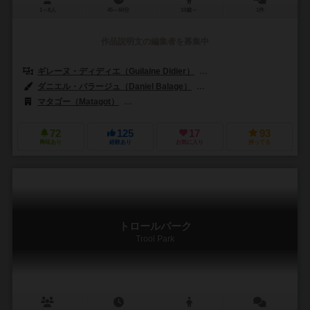
1～8人
45～60分
10歳～
1件
作品説明文の編集者を募集中
ギレーヌ・ディディエ（Guilaine Didier）
ガブリエル・ダーネリン（Gabr
ダニエル・バラージュ（Daniel Balage）
カミール・デュランド＝クリーゲル
マタゴー（Matagot）
アステリオン・プレス（Asterion Press）
72
125
17
93
興味あり
経験あり
お気に入り
持ってる
トロールパーク
Trool Park