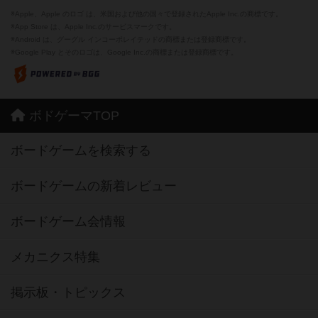
※Apple、Apple のロゴ は、米国および他の国々で登録されたApple Inc.の商標です。
※App Store は、Apple Inc.のサービスマークです。
※Android は、グーグル インコーポレイテッドの商標または登録商標です。
※Google Play とそのロゴは、Google Inc.の商標または登録商標です。
ボドゲーマTOP
ボードゲームを検索する
ボードゲームの新着レビュー
ボードゲーム会情報
メカニクス特集
掲示板・トピックス