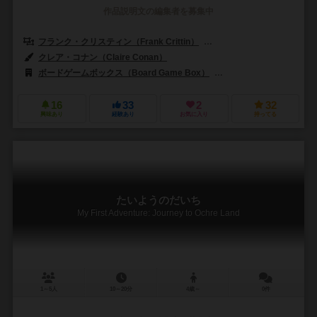
作品説明文の編集者を募集中
フランク・クリスティン（Frank Crittin）
グレゴワール・ラージ（Grég
クレア・コナン（Claire Conan）
ボードゲームボックス（Board Game Box）
スタジオH（Studio H
16
33
2
32
興味あり
経験あり
お気に入り
持ってる
たいようのだいち
My First Adventure: Journey to Ochre Land
1～5人
10～20分
4歳～
0件