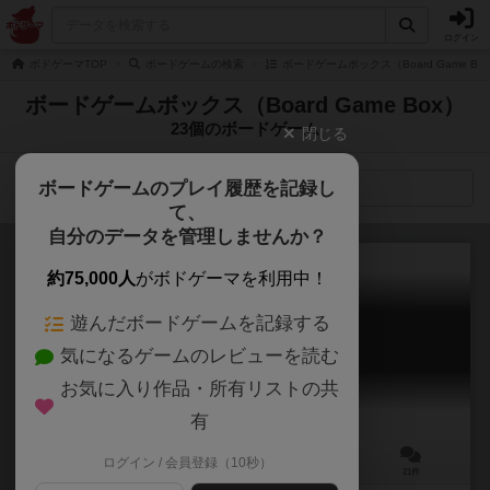
ログイン
ボドゲーマTOP
ボードゲームの検索
ボードゲームボックス（Board Game B
ボードゲームボックス（Board Game Box）
23個のボードゲーム
閉じる
ボードゲームのプレイ履歴を記録し
検索メニュー
て、
自分のデータを管理しませんか？
約75,000人
がボドゲーマを利用中！
遊んだボードゲームを記録する
ドラフトサウルス
気になるゲームのレビューを読む
Draftosaurus
6.4
お気に入り作品・所有リストの共
有
ログイン / 会員登録（10秒）
2～5人
15分前後
8歳～
21件