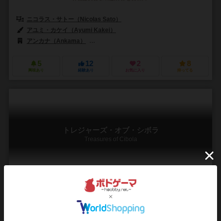
ニコラス・サトー（Nicolas Sato）
アユミ・カケイ（Ayumi Kakei）
アンカナ（Ankama）
ボードゲームボックス（Board Game Box）
5
12
2
8
興味あり
経験あり
お気に入り
持ってる
トレジャーズ・オブ・シボラ
Treasures of Cibola
2～4人
15～20分
8歳～
1件
作品説明文の編集者を募集中