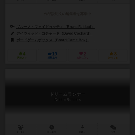
3～6人
30分前後
8歳～
1件
作品説明文の編集者を募集中
ブルーノ・フェイドゥッティ（Bruno Faidutti）
デイヴィッド・コチャード（David Cochard）
ボードゲームボックス（Board Game Box）
マタゴー（Matagot）
4
19
2
8
興味あり
経験あり
お気に入り
持ってる
ドリームランナー
Dream Runners
2～4人
30～40分
8歳～
1件