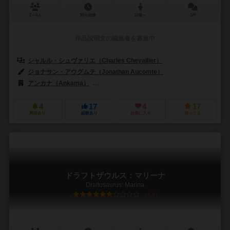
2～4人
30分前後
10歳～
1件
作品説明文の編集者を募集中
シャルル・シュヴァリエ（Charles Chevallier）
ジョナサン・アウグムテ（Jonathan Aucomte）
アンカナ（Ankama）
ボードゲームボックス（Board Game Box）
4
17
4
17
興味あり
経験あり
お気に入り
持ってる
ドラフトザウルス：マリーナ
Draftosaurus: Marina
6.0