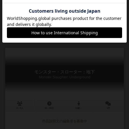
ロマリック・ガロナー（Romaric Galonnier）
未登録
アンカナ（Ankama）
ボードゲームボックス（Board Game Box）
5
7
1
9
興味あり
経験あり
お気に入り
持ってる
モンスター・スローター：地下
Monster Slaughter: Underground
2～5人
45～60分
14歳～
1件
作品説明文の編集者を募集中