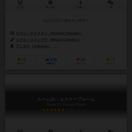
2～5人
30～45分
10歳～
5件
作品説明文の編集者を募集中
ロマン・チャスタン（Romain Chastan）
ミゲル・コインブラ（Miguel Coimbra）
アンカナ（Ankama）
ボードゲームボックス（Board Game Box）
73
176
26
71
興味あり
経験あり
お気に入り
持ってる
ルーム25：エスケープルーム
Room 25: Escape Room
6.0