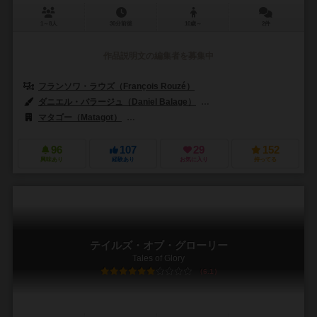
1～8人
30分前後
10歳～
2件
作品説明文の編集者を募集中
フランソワ・ラウズ（François Rouzé）
ダニエル・バラージュ（Daniel Balage）
カミール・デュランド＝クリーゲル
マタゴー（Matagot）
アステリオン・プレス（Asterion Press）
96
107
29
152
興味あり
経験あり
お気に入り
持ってる
テイルズ・オブ・グローリー
Tales of Glory
6.1