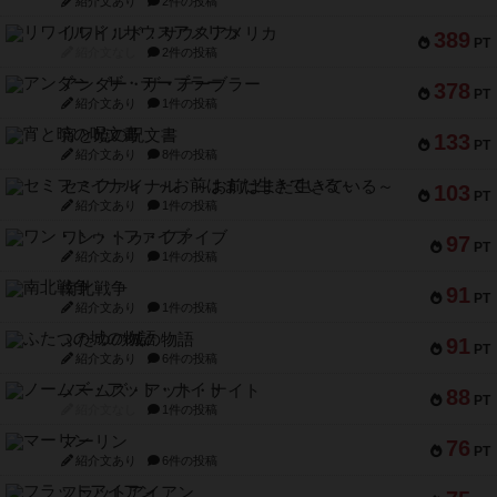
紹介文あり
2件の投稿
リワイルド：サウスアメリカ
389
PT
紹介文なし
2件の投稿
アンダー・ザ・テーブラー
378
PT
紹介文あり
1件の投稿
宵と暁の呪文書
133
PT
紹介文あり
8件の投稿
セミファイナル ～お前はまだ生きている～
103
PT
紹介文あり
1件の投稿
ワン・トゥ・ファイブ
97
PT
紹介文あり
1件の投稿
南北戦争
91
PT
紹介文あり
1件の投稿
ふたつの城の物語
91
PT
紹介文あり
6件の投稿
ノームズ・アット・ナイト
88
PT
紹介文なし
1件の投稿
マーリン
76
PT
紹介文あり
6件の投稿
フラットアイアン