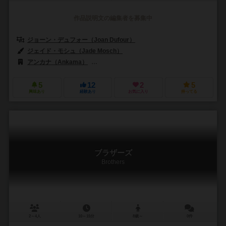
作品説明文の編集者を募集中
ジョーン・デュフォー（Joan Dufour）
ジェイド・モシュ（Jade Mosch）
アンカナ（Ankama）
ボードゲームボックス（Board Game Box）
5
12
2
5
興味あり
経験あり
お気に入り
持ってる
ブラザーズ
Brothers
2～4人
10～15分
8歳～
0件