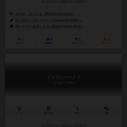
作品説明文の編集者を募集中
ロメオ・エーニョ（Roméo Hennion）
マチルド・マルビュレ（Mathild
ティボー・クレーバー（Thibaut Kraeber）
ボードゲームボックス（Board Game Box）
ゲーム・フロー（Game 
1
5
2
2
興味あり
経験あり
お気に入り
持ってる
ドラゴンパークス
Dragon Parks
2～5人
15～30分
8歳～
1件
作品説明文の編集者を募集中