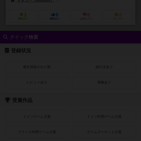
マタゴー（Matagot）
ボードゲームボックス（Board Game Box）
1
0
0
0
興味あり
経験あり
お気に入り
持ってる
クイック検索
登録状況
最近登録された順
紹介文あり
レビューあり
画像あり
受賞作品
ドイツゲーム大賞
ドイツ年間ゲーム大賞
フランス年間ゲーム大賞
ゲームマーケット大賞