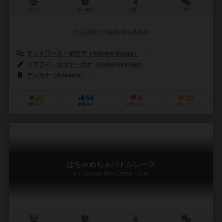
2～5人
15～20分
8歳～
1件
作品説明文の編集者を募集中
アントワーヌ・ボウザ（Antoine Bauza）
コランタン・レブラット（Cor
ジアフイ・エヴァ・ガオ（Jiahui Eva Gao）
アンカナ（Ankama）
ボードゲームボックス（Board Game Box）
21
54
4
20
興味あり
経験あり
お気に入り
持ってる
はちゃめちゃバトルレース
La Course des Casse - Tout