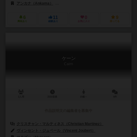
アンカナ（Ankama）
ボードゲームボックス（Board Game Box）
6
11
0
9
興味あり
経験あり
お気に入り
持ってる
ケーン
Cairn
2人用
25分前後
10歳～
0件
作品説明文の編集者を募集中
クリスチャン・マルティネス（Christian Martinez）
ヴィンセント・ジュベール（Vincent Joubert）