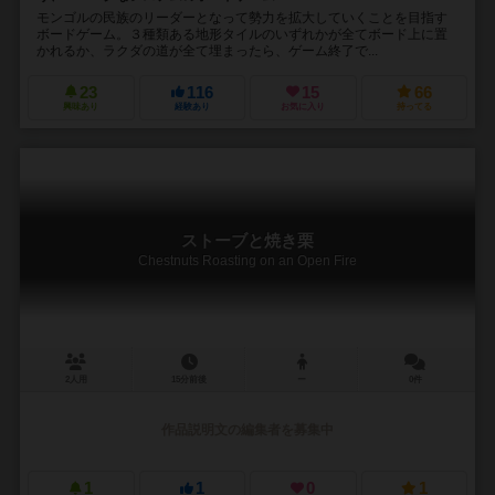
モンゴルの民族のリーダーとなって勢力を拡大していくことを目指す
ボードゲーム。３種類ある地形タイルのいずれかが全てボード上に置
かれるか、ラクダの道が全て埋まったら、ゲーム終了で...
23
116
15
66
興味あり
経験あり
お気に入り
持ってる
ストーブと焼き栗
Chestnuts Roasting on an Open Fire
2人用
15分前後
ー
0件
作品説明文の編集者を募集中
1
1
0
1