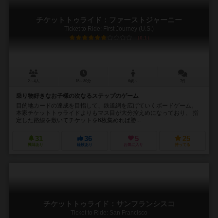
チケットトゥライド：ファーストジャーニー
Ticket to Ride: First Journey (U.S.)
6.1
2～4人
15～30分
6歳～
7件
乗り物好きなお子様の次なるステップのゲーム
目的地カードの達成を目指して、鉄道網を広げていくボードゲーム。
本家チケットトゥライドよりもマス目が大分控えめになっており、 指
定した路線を敷いてチケットを6枚集めれば勝...
31
36
5
25
興味あり
経験あり
お気に入り
持ってる
チケットトゥライド：サンフランシスコ
Ticket to Ride: San Francisco