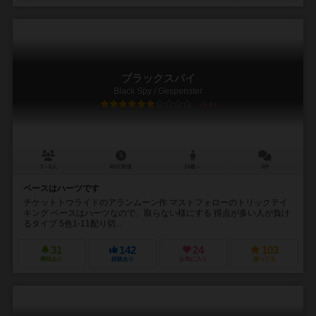
ブラックスパイ
Black Spy / Gespenster
6.0
3～6人
45分前後
14歳～
0件
ベースはハーツです
チケットトウライドのアランムーン作 マストフォローのトリックテイ
キング ベースはハーツなので、取らない様にする 得点が多い人が負け
るタイプ 5色1-11配り切...
31
142
24
103
興味あり
経験あり
お気に入り
持ってる