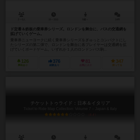
2～4人
10～15分
8歳～
14件
ド定番＆鉄板の乗車券シリーズ。ロンドンを舞台に、バスの交通網を
拡げていくゲーム。
乗車券ニューヨークに続く乗車券シリーズをぎゅっとコンパクトにし
たシリーズの第二弾で、ロンドンを舞台に各プレイヤーは交通網を拡
げていくボードゲーム。いずれか１人のロンドンバス駒...
126
376
81
347
興味あり
経験あり
お気に入り
持ってる
チケットトゥライド：日本＆イタリア
Ticket to Ride Map Collection: Volume 7 – Japan & Italy
6.4