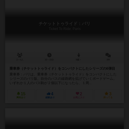
チケットトゥライド：パリ
Ticket To Ride: Paris
2～4人
10～15分
8歳～
3件
乗車券（チケットトゥライド）をコンパクトにしたシリーズの6弾目
乗車券：パリは、乗車券（チケットトゥライド）をコンパクトにした
シリーズのパリ版。自分のバスの線路網を拡げていくボードゲーム。
いずれか１人のバス駒が２個以下になったら、１周...
15
4
2
3
興味あり
経験あり
お気に入り
持ってる