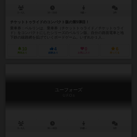
2～4人
10～15分
8歳～
2件
チケットトゥライドのコンパクト版の第5弾目！
乗車券：ベルリンは、乗車券（チケットトゥライド／チケットゥライ
ド）をコンパクトにしたシリーズのベルリン版。自分の路面電車と地
下鉄の線路網を拡げていくボードゲーム。いずれか１人...
10
4
0
6
興味あり
経験あり
お気に入り
持ってる
ユーフォーズ
U.F.O.s
3～6人
30～40分
10歳～
0件