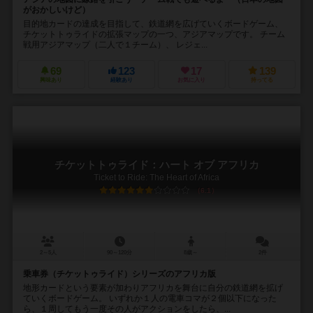
がおかしいけど）
目的地カードの達成を目指して、鉄道網を広げていくボードゲーム、
チケットトゥライドの拡張マップの一つ、アジアマップです。 チーム
戦用アジアマップ（二人で１チーム）、 レジェ...
69
123
17
139
興味あり
経験あり
お気に入り
持ってる
チケットトゥライド：ハート オブ アフリカ
Ticket to Ride: The Heart of Africa
6.1
2～5人
90～120分
8歳～
2件
乗車券（チケットゥライド）シリーズのアフリカ版
地形カードという要素が加わりアフリカを舞台に自分の鉄道網を拡げ
ていくボードゲーム。 いずれか１人の電車コマが２個以下になった
ら、１周してもう一度その人がアクションをしたら、...