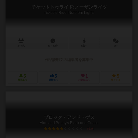
チケットトゥライド:ノーザンライツ
Ticket to Ride: Northern Lights
2～5人
30～60分
8歳～
0件
作品説明文の編集者を募集中
5
5
1
5
興味あり
経験あり
お気に入り
持ってる
ブロック・アンド・ゲス
Alan and Bobby's Block and Guess
5.9