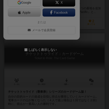
Google
X
『War at Sea』『Victory in the Pacific』用拡張セット
『War at Sea 2』は、『War at Sea』に３つの海域と８つの基地を追加
した新マップを提供する拡張セット。 『Victory in the Pacific』と...
Apple
Facebook
2
1
1
2
または
興味あり
経験あり
お気に入り
持ってる
メールで会員登録
しばらく表示しない
チケットトゥライド：カードゲーム
Ticket to Ride: The Card Game
2～4人
30～40分
8歳～
2件
チケットトゥライド（乗車券）シリーズのカードゲーム版！
自分の目的カードの達成を目指し得点を獲得していくカードゲーム。
電車カードの山が無くなった（４人で遊ぶ場合は１回ではなく２回）
時に、得点が一番高い人の勝利です。