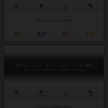
2～5人
20～90分
10歳～
2件
作品説明文の編集者を募集中
97
149
71
161
興味あり
経験あり
お気に入り
持ってる
チケット・トゥ・ライド: ドイツ – ドイツ 1902
Zug um Zug: Deutschland – Deutschland 1902
2～5人
45分前後
8歳～
0件
作品説明文の編集者を募集中