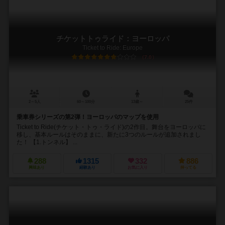
チケットトゥライド：ヨーロッパ
Ticket to Ride: Europe
7.0
2～5人
60～100分
13歳～
25件
乗車券シリーズの第2弾！ヨーロッパのマップを使用
Ticket to Ride(チケット・トゥ・ライド)の2作目。舞台をヨーロッパに
移し、基本ルールはそのままに、新たに3つのルールが追加されまし
た！ 【1.トンネル】 ...
288
1315
332
886
興味あり
経験あり
お気に入り
持ってる