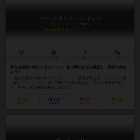
チケットトゥライド：ドイツ
Ticket to Ride: Germany
6.6
2～5人
30～60分
8歳～
13件
舞台は世紀の変わり目のドイツ。都市間に鉄道を敷設し、乗客を集め
よう!
世紀の変わり目のドイツにて...... 秋雨が降る中、ミュンヘン中
央駅にニュルンベルク発4:15着の列車の到着を、立ち上る煙が告げ
た。力強い蒸気機関の響きは徐々に...
160
431
107
266
興味あり
経験あり
お気に入り
持ってる