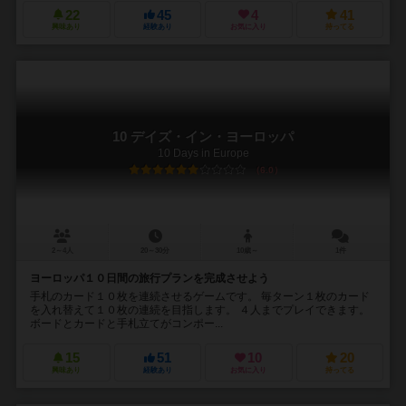
22
45
4
41
興味あり
経験あり
お気に入り
持ってる
10 デイズ・イン・ヨーロッパ
10 Days in Europe
6.0
2～4人
20～30分
10歳～
1件
ヨーロッパ１０日間の旅行プランを完成させよう
手札のカード１０枚を連続させるゲームです。 毎ターン１枚のカード
を入れ替えて１０枚の連続を目指します。 ４人までプレイできます。
ボードとカードと手札立てがコンポー...
15
51
10
20
興味あり
経験あり
お気に入り
持ってる