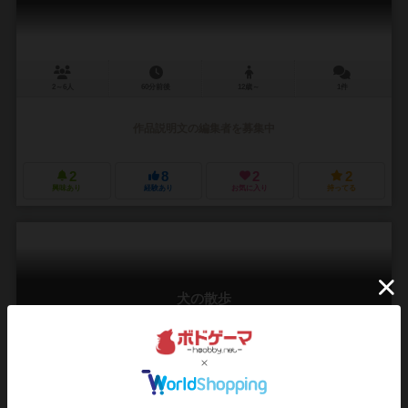
2～6人
60分前後
12歳～
1件
作品説明文の編集者を募集中
2
8
2
2
興味あり
経験あり
お気に入り
持ってる
犬の散歩
Walk the Dogs
6.1