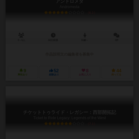
アンドロメダ
Andromeda
6.1
3～5人
60分前後
10歳～
3件
作品説明文の編集者を募集中
9
52
8
44
興味あり
経験あり
お気に入り
持ってる
チケットトゥライド・レガシー：西部開拓記
Ticket to Ride Legacy: Legends of the West
7.1