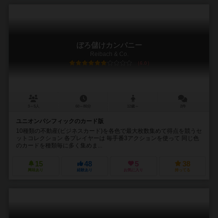
ぼろ儲けカンパニー
Reibach & Co.
6.0
3～5人
60～80分
12歳～
2件
ユニオンパシフィックのカード版
10種類の不動産(ビジネスカード)を各色で最大枚数集めて得点を競うセ
ットコレクション 各プレイヤーは 毎手番3アクションを使って 同じ色
のカードを種類毎に多く集めま...
15
48
5
38
興味あり
経験あり
お気に入り
持ってる