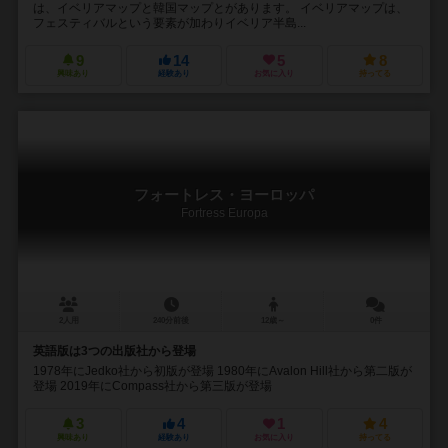
は、イベリアマップと韓国マップとがあります。 イベリアマップは、
フェスティバルという要素が加わりイベリア半島...
9
14
5
8
興味あり
経験あり
お気に入り
持ってる
フォートレス・ヨーロッパ
Fortress Europa
2人用
240分前後
12歳～
0件
英語版は3つの出版社から登場
1978年にJedko社から初版が登場 1980年にAvalon Hill社から第二版が
登場 2019年にCompass社から第三版が登場
3
4
1
4
興味あり
経験あり
お気に入り
持ってる