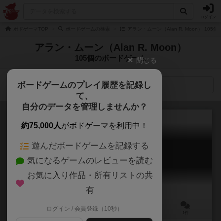
ログイン
ボドゲーマTOP
ボードゲームの検索
アラン・ムーン（Alan R. Moon） 10
アラン・ムーン（Alan R. Moon）
105個のボードゲーム
閉じる
ボードゲームのプレイ履歴を記録し
検索メニュー
て、
自分のデータを管理しませんか？
約75,000人
がボドゲーマを利用中！
遊んだボードゲームを記録する
ウォー・アット・シー 2
気になるゲームのレビューを読む
War at Sea 2
お気に入り作品・所有リストの共
有
ログイン / 会員登録（10秒）
2人用
90分前後
12歳～
1件