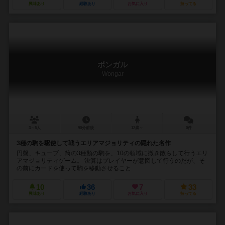
興味あり
経験あり
お気に入り
持ってる
ボンガル
Wongar
3～5人
90分前後
12歳～
0件
3種の駒を駆使して戦うエリアマジョリティの隠れた名作
円盤、キューブ、筒の3種類の駒を、10の領域に撒き散らして行うエリ
アマジョリティゲーム。 決算はプレイヤーが意図して行うのだが、そ
の前にカードを使って駒を移動させること...
10
36
7
33
興味あり
経験あり
お気に入り
持ってる