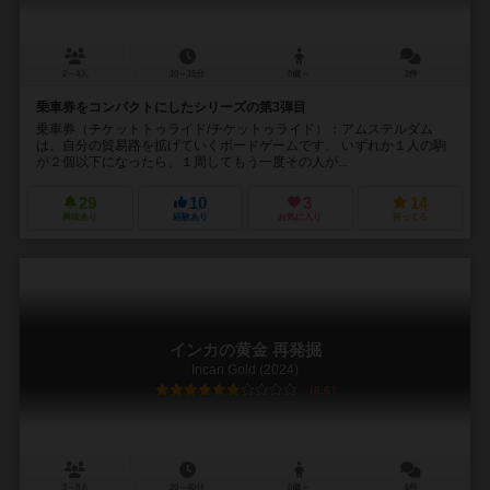
2～4人
10～15分
8歳～
2件
乗車券をコンパクトにしたシリーズの第3弾目
乗車券（チケットトゥライド/チケットゥライド）：アムステルダム
は、自分の貿易路を拡げていくボードゲームです。 いずれか１人の駒
が２個以下になったら、１周してもう一度その人が...
29
10
3
14
興味あり
経験あり
お気に入り
持ってる
インカの黄金 再発掘
Incan Gold (2024)
6.6
3～8人
20～40分
8歳～
6件