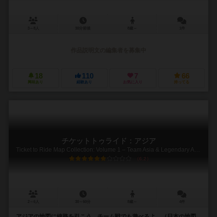
3～8人
30分前後
8歳～
1件
作品説明文の編集者を募集中
18
110
7
66
興味あり
経験あり
お気に入り
持ってる
チケットトゥライド：アジア
Ticket to Ride Map Collection: Volume 1 – Team Asia & Legendary Asia
6.2
2～6人
30～60分
8歳～
4件
アジアの地図に線路を引こう チーム戦でも遊べるよ （日本の地図