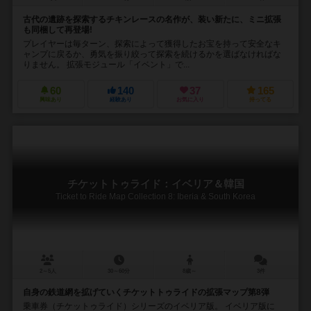
古代の遺跡を探索するチキンレースの名作が、装い新たに、ミニ拡張
も同梱して再登場!
プレイヤーは毎ターン、探索によって獲得したお宝を持って安全なキ
ャンプに戻るか、勇気を振り絞って探索を続けるかを選ばなければな
りません。 拡張モジュール「イベント」で...
60
140
37
165
興味あり
経験あり
お気に入り
持ってる
チケットトゥライド：イベリア＆韓国
Ticket to Ride Map Collection 8: Iberia & South Korea
2～5人
30～60分
8歳～
3件
自身の鉄道網を拡げていくチケットトゥライドの拡張マップ第8弾
乗車券（チケットゥライド）シリーズのイベリア版。 イベリア版に