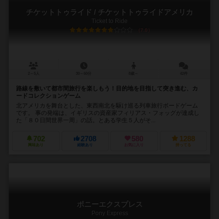
チケットトゥライド / チケットトゥライドアメリカ
Ticket to Ride
7.0
2～5人
30～60分
8歳～
42件
路線を敷いて都市間旅行を楽しもう！目的地を目指して突き進む、カ
ードコレクションゲーム
北アメリカを舞台とした、東西南北を駆け巡る列車旅行ボードゲーム
です。 事の発端は、イギリスの資産家フィリアス・フォッグが達成し
た「８０日間世界一周」の話。とある学生５人がそ...
702
2708
580
1288
興味あり
経験あり
お気に入り
持ってる
ポニーエクスプレス
Pony Express