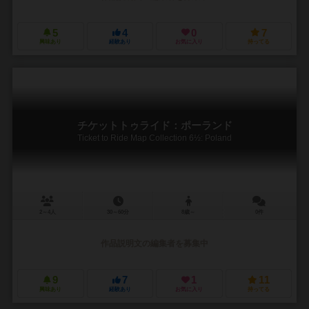
5
4
0
7
興味あり
経験あり
お気に入り
持ってる
チケットトゥライド：ポーランド
Ticket to Ride Map Collection 6½: Poland
2～4人
30～60分
8歳～
0件
作品説明文の編集者を募集中
9
7
1
11
興味あり
経験あり
お気に入り
持ってる