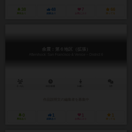
38
48
7
66
興味あり
経験あり
お気に入り
持ってる
余震：第６地区（拡張）
Aftershock: San Francisco & Venice – District 6
2～6人
60分前後
14歳～
1件
作品説明文の編集者を募集中
0
1
1
1
興味あり
経験あり
お気に入り
持ってる