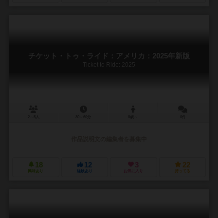
チケット・トゥ・ライド：アメリカ：2025年新版
Ticket to Ride: 2025
2～5人
30～60分
8歳～
0件
作品説明文の編集者を募集中
18
12
3
22
興味あり
経験あり
お気に入り
持ってる