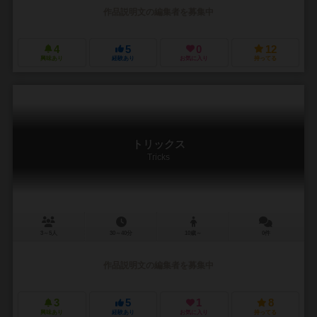
作品説明文の編集者を募集中
4
5
0
12
興味あり
経験あり
お気に入り
持ってる
トリックス
Tricks
3～5人
30～40分
10歳～
0件
作品説明文の編集者を募集中
3
5
1
8
興味あり
経験あり
お気に入り
持ってる