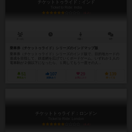
チケットトゥライド：インド
Ticket to Ride: India
6.2
2～4人
－
8歳～
6件
乗車券（チケットゥライド）シリーズのインドマップ版
乗車券（チケットゥライド）シリーズのインド版で、目的地カードの
達成を目指して、鉄道網を広げていくボードゲーム。いずれか１人の
電車駒が２個以下になったら、１周してもう一度その人...
51
107
29
139
興味あり
経験あり
お気に入り
持ってる
チケットトゥライド：ロンドン
Ticket to Ride: London
6.4