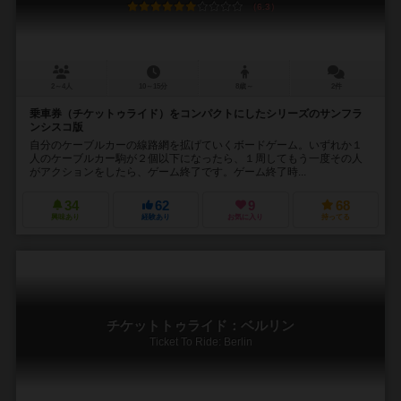
6.3
2～4人
10～15分
8歳～
2件
乗車券（チケットゥライド）をコンパクトにしたシリーズのサンフラ
ンシスコ版
自分のケーブルカーの線路網を拡げていくボードゲーム。いずれか１
人のケーブルカー駒が２個以下になったら、１周してもう一度その人
がアクションをしたら、ゲーム終了です。ゲーム終了時...
34
62
9
68
興味あり
経験あり
お気に入り
持ってる
チケットトゥライド：ベルリン
Ticket To Ride: Berlin