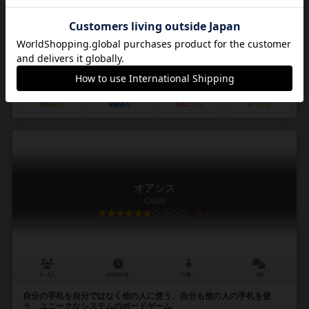
2～5人
30分前後
8歳～
5件
犬をいっぱい並べていくゲーム。ただし保健所のおじさんには気を付
けて！
ブリーダーとなって犬を集めていくゲーム。 カードを出し、中央の場
から犬を取り自分の前に並べていきます。 同じ犬種が連続して並んで
いるほど得点が高くなりますが、カードを...
86
79
10
22
興味あり
経験あり
お気に入り
持ってる
オアシス
Oasis
6.2
3～5人
60分前後
10歳～
4件
自分の手札を自分ではなく他の人に使う、自分も他の人の手札を使
う、ユニークなシステムのボードゲーム