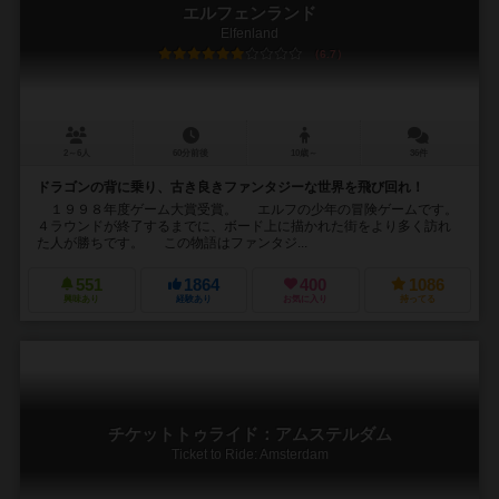
エルフェンランド
Elfenland
6.7
2～6人
60分前後
10歳～
36件
ドラゴンの背に乗り、古き良きファンタジーな世界を飛び回れ！
１９９８年度ゲーム大賞受賞。 エルフの少年の冒険ゲームです。
４ラウンドが終了するまでに、ボード上に描かれた街をより多く訪れ
た人が勝ちです。 この物語はファンタジ...
551
1864
400
1086
興味あり
経験あり
お気に入り
持ってる
チケットトゥライド：アムステルダム
Ticket to Ride: Amsterdam