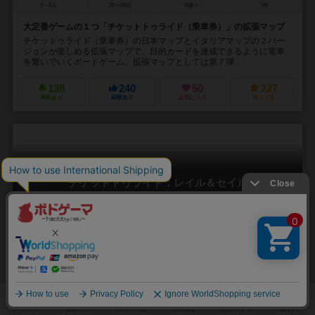
2～5人
30～60分
8歳～
7件
大定番ゲームの１つ「チケットトゥライド（乗車券）」の拡張マップ
チケットゥライド（乗車券）の日本マップとイタリアマップの２バー
ジョンが楽しめる拡張マップで、目的カードを達成できるように電車
を繋いでいくボードゲーム。拡張マップとしては第７弾...
138
240
50
227
興味あり
経験あり
お気に入り
持ってる
チケットトゥライド：レイル＆セイル
Ticket to Ride: Rails & Sails
6.2
2～5人
60～120分
10歳～
4件
大人気シリーズの新作、今度は陸路だけではない、陸と海、両方だ！
大人気シリーズ「チケット・トゥ・ライド」の新作です。既存ゲーム